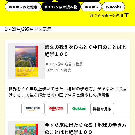
BOOKS 旅と健康
BOOKS 旅の読み物
BOOKS
D-Books
絞り込み条件を追加
1〜20件/295件中 を表示
悠久の教えをひもとく中国のことばと
絶景１００
BOOKS 旅の名言＆絶景
2022.12.15 発売
世界を４０年以上歩いてきた「地球の歩き方」があなたにお届
けする、人生を輝かせる中国の名言と癒やしの絶景集
詳細を見る
今すぐ旅に出たくなる！地球の歩き方
のことばと絶景１００