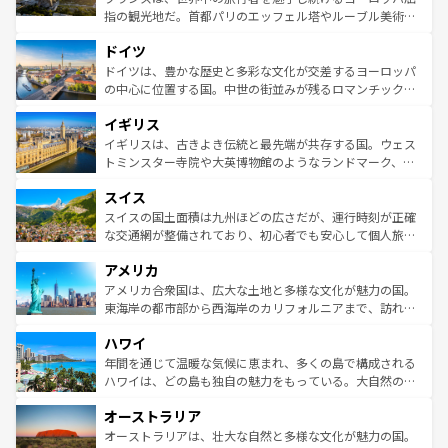
アートに溢れた街角から、地方では古代ローマ遺跡や中世
指の観光地だ。首都パリのエッフェル塔やルーブル美術館
の城塞都市、穏やかなビーチリゾートまで多彩な表情を見
といった象徴的なスポットから、田舎町の古風な美しさま
せる。地方によって風土や気候が異なるスペインはその個
ドイツ
で、幅広い魅力が詰まっている。華麗な宮殿、歴史的な大
性で訪れる人を魅了する。 なお、新着のスペイン情報は
コ
聖堂、美しいビーチ、そして豊かな自然が、訪れる者を心
ドイツは、豊かな歴史と多彩な文化が交差するヨーロッパ
ンテンツ一覧
を参照してほしい。
から魅了する。また、フランスは美食の国としても知ら
の中心に位置する国。中世の街並みが残るロマンチック街
れ、フランス料理はユネスコ無形文化遺産にも登録されて
道から、未来を先取りするようなモダンな都市まで多様な
イギリス
いる。シャンパンの発祥地であるランス、プロヴァンスの
顔を持つこの国は、どこを歩いても飽きることがない。ベ
香り高いラベンダー畑など、多彩な楽しみ方が可能だ。さ
ルリンの文化的活気、バイエルン州のアルプスの絶景、そ
イギリスは、古きよき伝統と最先端が共存する国。ウェス
らに、パリ以外の地域にも魅力が溢れており、どの街角に
してライン川沿いのワイン畑といった風景は必見。ビール
トミンスター寺院や大英博物館のようなランドマーク、歴
も豊かな歴史と文化が息づいている。パリ以外の個性あふ
とソーセージを味わいながら地元の人と過ごす楽しい時間
史ある大学都市、美しい丘陵地帯や牧歌的な風景など、エ
れる地方に足を運ぶとそれぞれで全く異なる文化を体験で
スイス
は、お酒好きな人にはぜひ体験してほしい。 なお、新着の
リアごとに異なる魅力がある。また、優雅なアフタヌーン
きるだろう。 なお、新着のフランス情報は
コンテンツ一覧
ドイツ情報は
コンテンツ一覧
を参照してほしい。
ティー、ビール好きにはたまらない英国パブ、サッカー観
スイスの国土面積は九州ほどの広さだが、運行時刻が正確
を参照してほしい。
戦など、本場だからこそできる体験も豊富。イギリスを旅
な交通網が整備されており、初心者でも安心して個人旅行
して楽しみつくそう。 なお、新着のイギリス情報は
コンテ
を楽しめる。日本同様に時刻表どおりの旅が可能だ。中世
アメリカ
ンツ一覧
を参照してほしい。
の建物がそのまま残る町や、スイスならではのユニークな
博物館もあり、アルプス観光だけでなく町歩きも満喫する
アメリカ合衆国は、広大な土地と多様な文化が魅力の国。
ことができる。国民の所得が高いため物価も高いが、旅行
東海岸の都市部から西海岸のカリフォルニアまで、訪れる
者向けの交通パス提供のサービスもあり、うまく活用すれ
場所ごとに異なる風景と体験が待っている。ニューヨーク
ハワイ
ば市内交通費無料で観光を楽しむこともできる。 なお、新
のような巨大都市は、観光、ショッピング、エンターテイ
着のスイス情報は
コンテンツ一覧
を参照してほしい。
ンメントが詰まった刺激的なスポットだ。一方、アメリカ
年間を通じて温暖な気候に恵まれ、多くの島で構成される
西部には大自然が広がり、グランドキャニオンやイエロー
ハワイは、どの島も独自の魅力をもっている。大自然の神
ストーン国立公園といった絶景が堪能できる。さらに、南
秘を感じたいなら、火山が生み出した壮大な景観を誇るハ
オーストラリア
部のニューオーリンズでは、音楽と美食が融合した独特の
ワイ島は見逃せない。また、定番の観光地といえばオアフ
文化が魅力。旅行者はアメリカの各地域で異なる魅力を楽
島だが、静かな自然を求めるならマウイ島やカウアイ島が
オーストラリアは、壮大な自然と多様な文化が魅力の国。