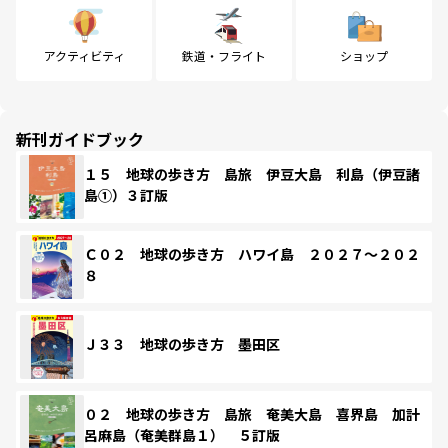
アクティビティ
鉄道・フライト
ショップ
新刊ガイドブック
１５ 地球の歩き方 島旅 伊豆大島 利島（伊豆諸
島①）３訂版
Ｃ０２ 地球の歩き方 ハワイ島 ２０２７～２０２
８
Ｊ３３ 地球の歩き方 墨田区
０２ 地球の歩き方 島旅 奄美大島 喜界島 加計
呂麻島（奄美群島１） ５訂版