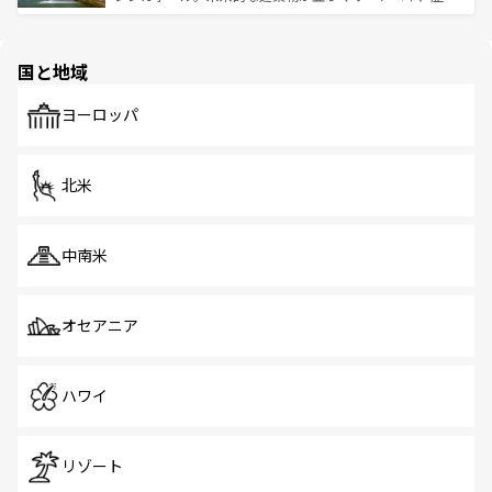
ける。 なお、新着のタイ情報は
コンテンツ一覧
を参照して
そう。 なお、新着の香港情報は
コンテンツ一覧
を参照して
と伝統を感じられるエスニックタウン、多数の緑豊かな公
ほしい。
ほしい。
園や自然保護区など、自然が調和した近代的な景観と文化
の多様性あふれるカラフルな町は、どこを歩いても新しい
国と地域
発見がある。さらに、治安のよさや充実した公共交通機関
も、旅行者にとっては魅力的なポイント。グルメも豊富
で、ホーカーズは地元の風情を楽しめる外せないスポット
ヨーロッパ
だ。訪れる人を飽きさせないシンガポールで、多様な魅力
を体感しよう。 なお、新着のシンガポール情報は
コンテン
ツ一覧
を参照してほしい。
北米
中南米
オセアニア
ハワイ
リゾート