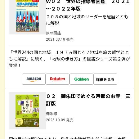
Ｗ０２ 世界の指導者図鑑 ２０２１
～２０２２年版
２０８の国と地域のリーダーを経歴ととも
に解説
旅の図鑑
2021.03.18 発売
『世界244の国と地域 １９７ヵ国と４７地域を旅の雑学とと
もに解説』に続く、「地球の歩き方」の図鑑シリーズ第２弾が
登場！
詳細を見る
０２ 御朱印でめぐる京都のお寺 三
訂版
御朱印
2025.10.09 発売