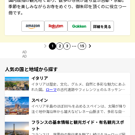
国内屈指の観光地であり、数多の寺院が建ち並ぶ古都・京都。
季節を楽しみながらお寺をめぐり、御朱印を頂くのに役立つ一
冊です。
詳細を見る
…
1
2
3
15
AD
AD
人気の国と地域から探す
イタリア
イタリアは歴史、文化、グルメ、自然と多彩な魅力にあふ
れた国。
ローマ
の古代遺跡やフィレンツェのルネッサンス
美術、ヴェネツィアの運河など、歴史あるスポットはもち
スペイン
ろん、トスカーナの美しい田園風景やアマルフィ海岸の絶
景など、自然景観も見逃せない。観光の合間には、本場の
イベリア半島のほぼ80％を占めるスペインは、太陽が降り
ピザやパスタなど、絶品のイタリア料理を堪能することも
注ぐ地中海沿岸から雄大なピレネー山脈まで、多彩な自然
できる。朝目覚めてから夜眠るまで、すべての瞬間を楽し
と文化が詰まったヨーロッパ屈指の旅行先だ。多様な地域
フランスの基本情報と観光ガイド・有名観光スポ
ませてくれるイタリアで、忘れられない旅をしてみよう！
文化が根付くこの国では、情熱的なフラメンコ、熱気あふ
なお、新着のイタリア情報は
コンテンツ一覧
を参照してほ
れる闘牛、そして美味しいタパスが生活の一部となってい
ット
しい。
る。首都マドリードの洗練された雰囲気や、バルセロナの
フランスは、世界中の旅行者を魅了し続けるヨーロッパ屈