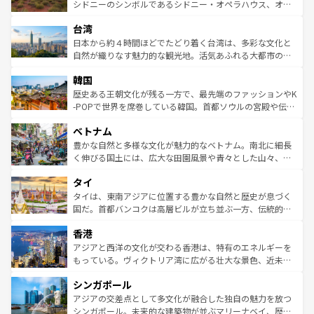
しみながら、その多様性と豊かな歴史を感じることができ
おすすめ。エメラルドグリーンに輝く海をはじめ、豊かな
シドニーのシンボルであるシドニー・オペラハウス、オー
るだろう。車でのロードトリップや列車の旅も、アメリカ
文化や歴史が息づいている。「アロハスピリット」と呼ば
ストラリア東海岸北部に広がる大サンゴ礁地帯グレートバ
ならではの贅沢な旅のスタイルだ。 なお、新着のアメリカ
台湾
れるおもてなしの心で訪れる人々を迎えてくれるハワイの
リアリーフや大陸中央部にそびえるウルル（エアーズロッ
情報は
コンテンツ一覧
を参照してほしい。
人々、おいしいローカルフードやハワイアンミュージッ
ク）、タスマニアの美しい原生林やケアンズの熱帯雨林な
日本から約４時間ほどでたどり着く台湾は、多彩な文化と
ク、伝統的なフラダンスなど、すべてがハワイの魅力を彩
ど、見どころがたくさん。また、カフェやワイン、オージ
自然が織りなす魅力的な観光地。活気あふれる大都市の台
っている。訪れるたびに新しい発見と感動が待っているハ
ービーフなどの食文化も豊かで、美味しいものであふれて
北やノスタルジックな町並みが人気な九份（ジォウフェ
ワイを、存分に味わってほしい。 なお、新着のハワイ情報
韓国
いる。アクティビティも充実しており、サーフィンやダイ
ン）、静ひつな山岳地帯である台湾東部など、都市の喧騒
は
コンテンツ一覧
を参照してほしい。
ビング、ハイキングなど、アウトドア好きにはたまらな
と山間の静けさが共存しており、訪れる人に新しい発見と
歴史ある王朝文化が残る一方で、最先端のファッションやK
い。オーストラリアの多彩な魅力を存分に味わいつくそ
驚きをもたらしてくれる。また、奥深い台湾の食文化も魅
-POPで世界を席巻している韓国。首都ソウルの宮殿や伝統
う。 なお、新着のオーストラリア情報は
コンテンツ一覧
を
力で、夜市などの屋台グルメから高級料理、ヘルシーで美
家屋が並ぶエリアでは韓国の歴史と文化に浸ることがで
参照してほしい。
ベトナム
容にもいいと評判のスイーツなど、バラエティ豊かな料理
き、地方に足を延ばせば四季折々の自然美を楽しむことが
が味わえる。 なお、新着の台湾情報は
コンテンツ一覧
を参
できる。そして、キムチや焼肉、絶品のストリートフード
豊かな自然と多様な文化が魅力的なベトナム。南北に細長
照してほしい。
まで、さまざまな韓国料理が待っている。夜には、韓国な
く伸びる国土には、広大な田園風景や青々とした山々、世
らではのナイトライフも堪能できる。あたたかいホスピタ
界遺産に登録された壮大な自然景観が点在し、都市部では
タイ
リティに包まれながら、韓国の多彩な魅力を心ゆくまで味
急速な発展と共に伝統が息づく。ハノイの古い町並みやホ
わってみてほしい。 なお、新着の韓国情報は
コンテンツ一
ーチミン市のフランス統治時代の建物も、独特の雰囲気を
タイは、東南アジアに位置する豊かな自然と歴史が息づく
覧
を参照してほしい。
醸し出している。また、バラエティの豊かさとおいしさで
国だ。首都バンコクは高層ビルが立ち並ぶ一方、伝統的な
世界中の食通を魅了してやまないベトナム料理も魅力のひ
寺院や市場がいたるところに点在し、古きよき文化と現代
香港
とつ。フォーやバインミー、ベトナムコーヒーなどは、ぜ
の活気が交差している。北部ではチェンマイなどの山岳地
ひ現地で味わいたい。どの地域を訪れてもあたたかい人々
帯で自然と触れ合い、南部ではプーケットやクラビの美し
アジアと西洋の文化が交わる香港は、特有のエネルギーを
が旅行者を迎えてくれるので、きっと忘れられない旅にな
いビーチでリゾート気分を楽しむことができる。タイ料理
もっている。ヴィクトリア湾に広がる壮大な景色、近未来
るはずだ。 なお、新着のベトナム情報は
コンテンツ一覧
を
は世界的に有名で、屋台から高級レストランまで味覚を刺
的なアートスポット、そして歴史と現代が融合した町並
参照してほしい。
シンガポール
激する。気候は一年中温暖で、どの季節にも異なる楽しみ
み、どこを訪れても感動するはず。観光スポットが密集し
が待っている。親しみやすいタイの人々、仏教を中心とし
ており、効率よく見どころを回れるのも魅力。息をのむよ
アジアの交差点として多文化が融合した独自の魅力を放つ
た文化、そして多様な観光資源が、訪れる旅人を魅了し続
うな絶景から文化的な体験まで、香港を存分に楽しみ尽く
シンガポール。未来的な建築物が並ぶマリーナベイ、歴史