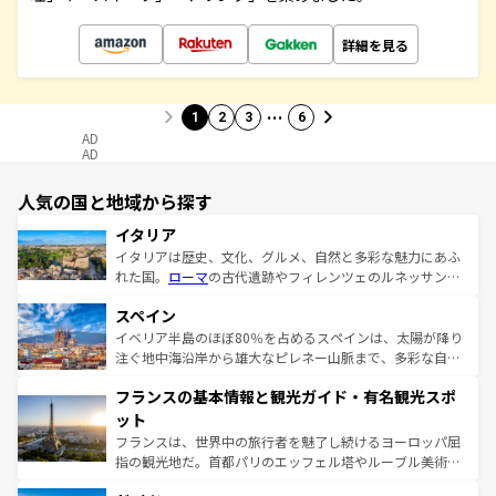
詳細を見る
…
1
2
3
6
AD
AD
人気の国と地域から探す
イタリア
イタリアは歴史、文化、グルメ、自然と多彩な魅力にあふ
れた国。
ローマ
の古代遺跡やフィレンツェのルネッサンス
美術、ヴェネツィアの運河など、歴史あるスポットはもち
スペイン
ろん、トスカーナの美しい田園風景やアマルフィ海岸の絶
景など、自然景観も見逃せない。観光の合間には、本場の
イベリア半島のほぼ80％を占めるスペインは、太陽が降り
ピザやパスタなど、絶品のイタリア料理を堪能することも
注ぐ地中海沿岸から雄大なピレネー山脈まで、多彩な自然
できる。朝目覚めてから夜眠るまで、すべての瞬間を楽し
と文化が詰まったヨーロッパ屈指の旅行先だ。多様な地域
フランスの基本情報と観光ガイド・有名観光スポ
ませてくれるイタリアで、忘れられない旅をしてみよう！
文化が根付くこの国では、情熱的なフラメンコ、熱気あふ
なお、新着のイタリア情報は
コンテンツ一覧
を参照してほ
れる闘牛、そして美味しいタパスが生活の一部となってい
ット
しい。
る。首都マドリードの洗練された雰囲気や、バルセロナの
フランスは、世界中の旅行者を魅了し続けるヨーロッパ屈
アートに溢れた街角から、地方では古代ローマ遺跡や中世
指の観光地だ。首都パリのエッフェル塔やルーブル美術館
の城塞都市、穏やかなビーチリゾートまで多彩な表情を見
といった象徴的なスポットから、田舎町の古風な美しさま