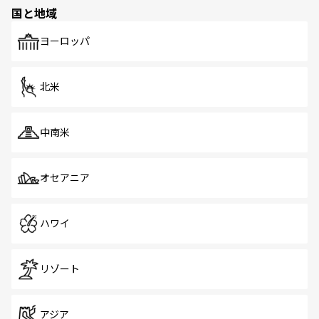
の多様性あふれるカラフルな町は、どこを歩いても新しい
国と地域
発見がある。さらに、治安のよさや充実した公共交通機関
も、旅行者にとっては魅力的なポイント。グルメも豊富
で、ホーカーズは地元の風情を楽しめる外せないスポット
ヨーロッパ
だ。訪れる人を飽きさせないシンガポールで、多様な魅力
を体感しよう。 なお、新着のシンガポール情報は
コンテン
ツ一覧
を参照してほしい。
北米
中南米
オセアニア
ハワイ
リゾート
アジア