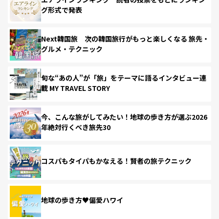
グ形式で発表
Next韓国旅 次の韓国旅行がもっと楽しくなる 旅先・
グルメ・テクニック
旬な“あの人”が「旅」をテーマに語るインタビュー連
載 MY TRAVEL STORY
今、こんな旅がしてみたい！地球の歩き方が選ぶ2026
年絶対行くべき旅先30
コスパもタイパもかなえる！賢者の旅テクニック
地球の歩き方♥偏愛ハワイ