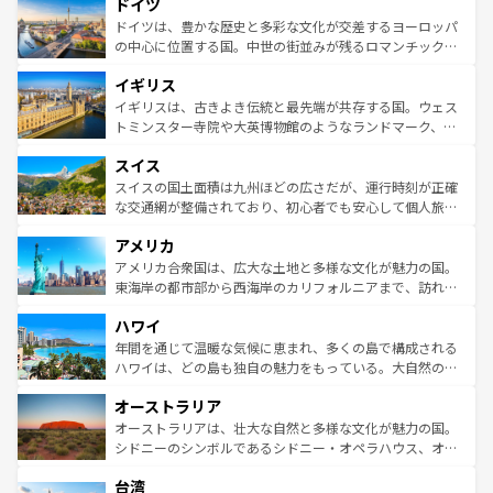
せる。地方によって風土や気候が異なるスペインはその個
ドイツ
で、幅広い魅力が詰まっている。華麗な宮殿、歴史的な大
性で訪れる人を魅了する。 なお、新着のスペイン情報は
コ
聖堂、美しいビーチ、そして豊かな自然が、訪れる者を心
ドイツは、豊かな歴史と多彩な文化が交差するヨーロッパ
ンテンツ一覧
を参照してほしい。
から魅了する。また、フランスは美食の国としても知ら
の中心に位置する国。中世の街並みが残るロマンチック街
れ、フランス料理はユネスコ無形文化遺産にも登録されて
道から、未来を先取りするようなモダンな都市まで多様な
イギリス
いる。シャンパンの発祥地であるランス、プロヴァンスの
顔を持つこの国は、どこを歩いても飽きることがない。ベ
香り高いラベンダー畑など、多彩な楽しみ方が可能だ。さ
ルリンの文化的活気、バイエルン州のアルプスの絶景、そ
イギリスは、古きよき伝統と最先端が共存する国。ウェス
らに、パリ以外の地域にも魅力が溢れており、どの街角に
してライン川沿いのワイン畑といった風景は必見。ビール
トミンスター寺院や大英博物館のようなランドマーク、歴
も豊かな歴史と文化が息づいている。パリ以外の個性あふ
とソーセージを味わいながら地元の人と過ごす楽しい時間
史ある大学都市、美しい丘陵地帯や牧歌的な風景など、エ
れる地方に足を運ぶとそれぞれで全く異なる文化を体験で
スイス
は、お酒好きな人にはぜひ体験してほしい。 なお、新着の
リアごとに異なる魅力がある。また、優雅なアフタヌーン
きるだろう。 なお、新着のフランス情報は
コンテンツ一覧
ドイツ情報は
コンテンツ一覧
を参照してほしい。
ティー、ビール好きにはたまらない英国パブ、サッカー観
スイスの国土面積は九州ほどの広さだが、運行時刻が正確
を参照してほしい。
戦など、本場だからこそできる体験も豊富。イギリスを旅
な交通網が整備されており、初心者でも安心して個人旅行
して楽しみつくそう。 なお、新着のイギリス情報は
コンテ
を楽しめる。日本同様に時刻表どおりの旅が可能だ。中世
アメリカ
ンツ一覧
を参照してほしい。
の建物がそのまま残る町や、スイスならではのユニークな
博物館もあり、アルプス観光だけでなく町歩きも満喫する
アメリカ合衆国は、広大な土地と多様な文化が魅力の国。
ことができる。国民の所得が高いため物価も高いが、旅行
東海岸の都市部から西海岸のカリフォルニアまで、訪れる
者向けの交通パス提供のサービスもあり、うまく活用すれ
場所ごとに異なる風景と体験が待っている。ニューヨーク
ハワイ
ば市内交通費無料で観光を楽しむこともできる。 なお、新
のような巨大都市は、観光、ショッピング、エンターテイ
着のスイス情報は
コンテンツ一覧
を参照してほしい。
ンメントが詰まった刺激的なスポットだ。一方、アメリカ
年間を通じて温暖な気候に恵まれ、多くの島で構成される
西部には大自然が広がり、グランドキャニオンやイエロー
ハワイは、どの島も独自の魅力をもっている。大自然の神
ストーン国立公園といった絶景が堪能できる。さらに、南
秘を感じたいなら、火山が生み出した壮大な景観を誇るハ
オーストラリア
部のニューオーリンズでは、音楽と美食が融合した独特の
ワイ島は見逃せない。また、定番の観光地といえばオアフ
文化が魅力。旅行者はアメリカの各地域で異なる魅力を楽
島だが、静かな自然を求めるならマウイ島やカウアイ島が
オーストラリアは、壮大な自然と多様な文化が魅力の国。
しみながら、その多様性と豊かな歴史を感じることができ
おすすめ。エメラルドグリーンに輝く海をはじめ、豊かな
シドニーのシンボルであるシドニー・オペラハウス、オー
るだろう。車でのロードトリップや列車の旅も、アメリカ
文化や歴史が息づいている。「アロハスピリット」と呼ば
ストラリア東海岸北部に広がる大サンゴ礁地帯グレートバ
ならではの贅沢な旅のスタイルだ。 なお、新着のアメリカ
台湾
れるおもてなしの心で訪れる人々を迎えてくれるハワイの
リアリーフや大陸中央部にそびえるウルル（エアーズロッ