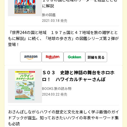
に解説
旅の図鑑
2021.03.18 発売
『世界244の国と地域 １９７ヵ国と４７地域を旅の雑学とと
もに解説』に続く、「地球の歩き方」の図鑑シリーズ第２弾が
登場！
詳細を見る
Ｓ０３ 史跡と神話の舞台をホロホ
ロ！ ハワイカルチャーさんぽ
BOOKS 旅の読み物
2024.03.22 発売
おさんぽしながらハワイの歴史と文化を楽しく学ぶ最強のガイ
ドブックが誕生。知っておきたいハワイの年表やキーワード集
も必読