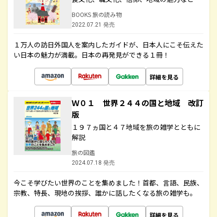
BOOKS 旅の読み物
2022.07.21 発売
１万人の訪日外国人を案内したガイドが、日本人にこそ伝えた
い日本の魅力が満載。日本の再発見ができる１冊！
詳細を見る
Ｗ０１ 世界２４４の国と地域 改訂
版
１９７ヵ国と４７地域を旅の雑学とともに
解説
旅の図鑑
2024.07.18 発売
今こそ学びたい世界のことを集めました！首都、言語、民族、
宗教、特長、現地の挨拶、誰かに話したくなる旅の雑学も。
詳細を見る