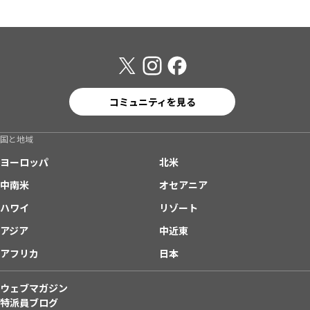
コミュニティを見る
国と地域
ヨーロッパ
北米
中南米
オセアニア
ハワイ
リゾート
アジア
中近東
アフリカ
日本
ウェブマガジン
特派員ブログ