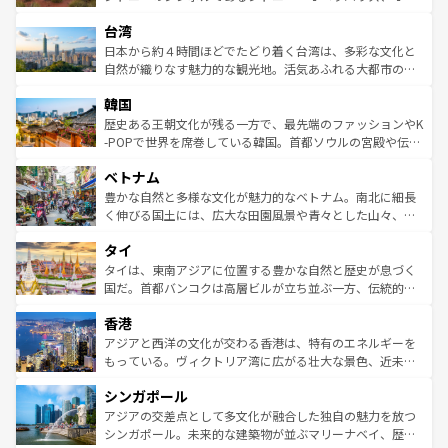
るだろう。車でのロードトリップや列車の旅も、アメリカ
文化や歴史が息づいている。「アロハスピリット」と呼ば
ストラリア東海岸北部に広がる大サンゴ礁地帯グレートバ
ならではの贅沢な旅のスタイルだ。 なお、新着のアメリカ
台湾
れるおもてなしの心で訪れる人々を迎えてくれるハワイの
リアリーフや大陸中央部にそびえるウルル（エアーズロッ
情報は
コンテンツ一覧
を参照してほしい。
人々、おいしいローカルフードやハワイアンミュージッ
ク）、タスマニアの美しい原生林やケアンズの熱帯雨林な
日本から約４時間ほどでたどり着く台湾は、多彩な文化と
ク、伝統的なフラダンスなど、すべてがハワイの魅力を彩
ど、見どころがたくさん。また、カフェやワイン、オージ
自然が織りなす魅力的な観光地。活気あふれる大都市の台
っている。訪れるたびに新しい発見と感動が待っているハ
ービーフなどの食文化も豊かで、美味しいものであふれて
北やノスタルジックな町並みが人気な九份（ジォウフェ
ワイを、存分に味わってほしい。 なお、新着のハワイ情報
韓国
いる。アクティビティも充実しており、サーフィンやダイ
ン）、静ひつな山岳地帯である台湾東部など、都市の喧騒
は
コンテンツ一覧
を参照してほしい。
ビング、ハイキングなど、アウトドア好きにはたまらな
と山間の静けさが共存しており、訪れる人に新しい発見と
歴史ある王朝文化が残る一方で、最先端のファッションやK
い。オーストラリアの多彩な魅力を存分に味わいつくそ
驚きをもたらしてくれる。また、奥深い台湾の食文化も魅
-POPで世界を席巻している韓国。首都ソウルの宮殿や伝統
う。 なお、新着のオーストラリア情報は
コンテンツ一覧
を
力で、夜市などの屋台グルメから高級料理、ヘルシーで美
家屋が並ぶエリアでは韓国の歴史と文化に浸ることがで
参照してほしい。
ベトナム
容にもいいと評判のスイーツなど、バラエティ豊かな料理
き、地方に足を延ばせば四季折々の自然美を楽しむことが
が味わえる。 なお、新着の台湾情報は
コンテンツ一覧
を参
できる。そして、キムチや焼肉、絶品のストリートフード
豊かな自然と多様な文化が魅力的なベトナム。南北に細長
照してほしい。
まで、さまざまな韓国料理が待っている。夜には、韓国な
く伸びる国土には、広大な田園風景や青々とした山々、世
らではのナイトライフも堪能できる。あたたかいホスピタ
界遺産に登録された壮大な自然景観が点在し、都市部では
タイ
リティに包まれながら、韓国の多彩な魅力を心ゆくまで味
急速な発展と共に伝統が息づく。ハノイの古い町並みやホ
わってみてほしい。 なお、新着の韓国情報は
コンテンツ一
ーチミン市のフランス統治時代の建物も、独特の雰囲気を
タイは、東南アジアに位置する豊かな自然と歴史が息づく
覧
を参照してほしい。
醸し出している。また、バラエティの豊かさとおいしさで
国だ。首都バンコクは高層ビルが立ち並ぶ一方、伝統的な
世界中の食通を魅了してやまないベトナム料理も魅力のひ
寺院や市場がいたるところに点在し、古きよき文化と現代
香港
とつ。フォーやバインミー、ベトナムコーヒーなどは、ぜ
の活気が交差している。北部ではチェンマイなどの山岳地
ひ現地で味わいたい。どの地域を訪れてもあたたかい人々
帯で自然と触れ合い、南部ではプーケットやクラビの美し
アジアと西洋の文化が交わる香港は、特有のエネルギーを
が旅行者を迎えてくれるので、きっと忘れられない旅にな
いビーチでリゾート気分を楽しむことができる。タイ料理
もっている。ヴィクトリア湾に広がる壮大な景色、近未来
るはずだ。 なお、新着のベトナム情報は
コンテンツ一覧
を
は世界的に有名で、屋台から高級レストランまで味覚を刺
的なアートスポット、そして歴史と現代が融合した町並
参照してほしい。
シンガポール
激する。気候は一年中温暖で、どの季節にも異なる楽しみ
み、どこを訪れても感動するはず。観光スポットが密集し
が待っている。親しみやすいタイの人々、仏教を中心とし
ており、効率よく見どころを回れるのも魅力。息をのむよ
アジアの交差点として多文化が融合した独自の魅力を放つ
た文化、そして多様な観光資源が、訪れる旅人を魅了し続
うな絶景から文化的な体験まで、香港を存分に楽しみ尽く
シンガポール。未来的な建築物が並ぶマリーナベイ、歴史