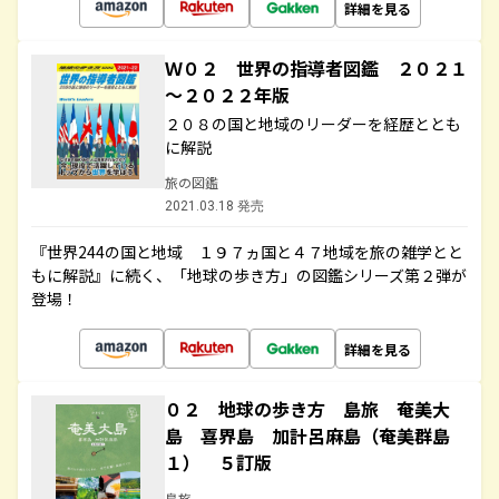
詳細を見る
Ｗ０２ 世界の指導者図鑑 ２０２１
～２０２２年版
２０８の国と地域のリーダーを経歴ととも
に解説
旅の図鑑
2021.03.18 発売
『世界244の国と地域 １９７ヵ国と４７地域を旅の雑学とと
もに解説』に続く、「地球の歩き方」の図鑑シリーズ第２弾が
登場！
詳細を見る
０２ 地球の歩き方 島旅 奄美大
島 喜界島 加計呂麻島（奄美群島
１） ５訂版
島旅