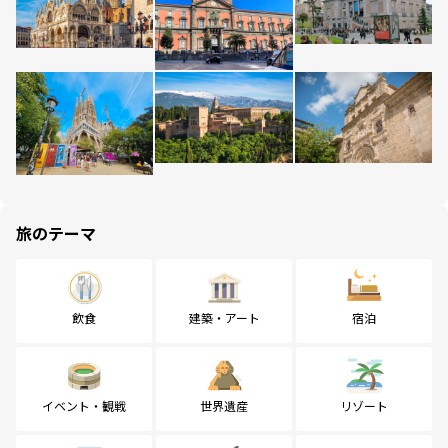
旅のテーマ
飲食
建築・アート
宿泊
イベント・観戦
世界遺産
リゾート