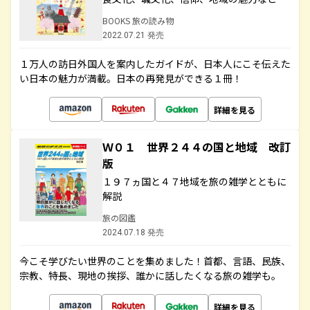
BOOKS 旅の読み物
2022.07.21 発売
１万人の訪日外国人を案内したガイドが、日本人にこそ伝えた
い日本の魅力が満載。日本の再発見ができる１冊！
詳細を見る
Ｗ０１ 世界２４４の国と地域 改訂
版
１９７ヵ国と４７地域を旅の雑学とともに
解説
旅の図鑑
2024.07.18 発売
今こそ学びたい世界のことを集めました！首都、言語、民族、
宗教、特長、現地の挨拶、誰かに話したくなる旅の雑学も。
詳細を見る