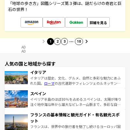
「地球の歩き方」図鑑シリーズ第３弾は、謎だらけの奇岩と巨
石の世界！
詳細を見る
…
1
2
3
10
AD
AD
人気の国と地域から探す
イタリア
イタリアは歴史、文化、グルメ、自然と多彩な魅力にあふ
れた国。
ローマ
の古代遺跡やフィレンツェのルネッサンス
美術、ヴェネツィアの運河など、歴史あるスポットはもち
スペイン
ろん、トスカーナの美しい田園風景やアマルフィ海岸の絶
景など、自然景観も見逃せない。観光の合間には、本場の
イベリア半島のほぼ80％を占めるスペインは、太陽が降り
ピザやパスタなど、絶品のイタリア料理を堪能することも
注ぐ地中海沿岸から雄大なピレネー山脈まで、多彩な自然
できる。朝目覚めてから夜眠るまで、すべての瞬間を楽し
と文化が詰まったヨーロッパ屈指の旅行先だ。多様な地域
フランスの基本情報と観光ガイド・有名観光スポ
ませてくれるイタリアで、忘れられない旅をしてみよう！
文化が根付くこの国では、情熱的なフラメンコ、熱気あふ
なお、新着のイタリア情報は
コンテンツ一覧
を参照してほ
れる闘牛、そして美味しいタパスが生活の一部となってい
ット
しい。
る。首都マドリードの洗練された雰囲気や、バルセロナの
フランスは、世界中の旅行者を魅了し続けるヨーロッパ屈