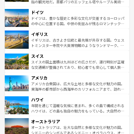
アートに溢れた街角から、地方では古代ローマ遺跡や中世
指の観光地だ。首都パリのエッフェル塔やルーブル美術館
の城塞都市、穏やかなビーチリゾートまで多彩な表情を見
といった象徴的なスポットから、田舎町の古風な美しさま
せる。地方によって風土や気候が異なるスペインはその個
ドイツ
で、幅広い魅力が詰まっている。華麗な宮殿、歴史的な大
性で訪れる人を魅了する。 なお、新着のスペイン情報は
コ
聖堂、美しいビーチ、そして豊かな自然が、訪れる者を心
ドイツは、豊かな歴史と多彩な文化が交差するヨーロッパ
ンテンツ一覧
を参照してほしい。
から魅了する。また、フランスは美食の国としても知ら
の中心に位置する国。中世の街並みが残るロマンチック街
れ、フランス料理はユネスコ無形文化遺産にも登録されて
道から、未来を先取りするようなモダンな都市まで多様な
イギリス
いる。シャンパンの発祥地であるランス、プロヴァンスの
顔を持つこの国は、どこを歩いても飽きることがない。ベ
香り高いラベンダー畑など、多彩な楽しみ方が可能だ。さ
ルリンの文化的活気、バイエルン州のアルプスの絶景、そ
イギリスは、古きよき伝統と最先端が共存する国。ウェス
らに、パリ以外の地域にも魅力が溢れており、どの街角に
してライン川沿いのワイン畑といった風景は必見。ビール
トミンスター寺院や大英博物館のようなランドマーク、歴
も豊かな歴史と文化が息づいている。パリ以外の個性あふ
とソーセージを味わいながら地元の人と過ごす楽しい時間
史ある大学都市、美しい丘陵地帯や牧歌的な風景など、エ
れる地方に足を運ぶとそれぞれで全く異なる文化を体験で
スイス
は、お酒好きな人にはぜひ体験してほしい。 なお、新着の
リアごとに異なる魅力がある。また、優雅なアフタヌーン
きるだろう。 なお、新着のフランス情報は
コンテンツ一覧
ドイツ情報は
コンテンツ一覧
を参照してほしい。
ティー、ビール好きにはたまらない英国パブ、サッカー観
スイスの国土面積は九州ほどの広さだが、運行時刻が正確
を参照してほしい。
戦など、本場だからこそできる体験も豊富。イギリスを旅
な交通網が整備されており、初心者でも安心して個人旅行
して楽しみつくそう。 なお、新着のイギリス情報は
コンテ
を楽しめる。日本同様に時刻表どおりの旅が可能だ。中世
アメリカ
ンツ一覧
を参照してほしい。
の建物がそのまま残る町や、スイスならではのユニークな
博物館もあり、アルプス観光だけでなく町歩きも満喫する
アメリカ合衆国は、広大な土地と多様な文化が魅力の国。
ことができる。国民の所得が高いため物価も高いが、旅行
東海岸の都市部から西海岸のカリフォルニアまで、訪れる
者向けの交通パス提供のサービスもあり、うまく活用すれ
場所ごとに異なる風景と体験が待っている。ニューヨーク
ハワイ
ば市内交通費無料で観光を楽しむこともできる。 なお、新
のような巨大都市は、観光、ショッピング、エンターテイ
着のスイス情報は
コンテンツ一覧
を参照してほしい。
ンメントが詰まった刺激的なスポットだ。一方、アメリカ
年間を通じて温暖な気候に恵まれ、多くの島で構成される
西部には大自然が広がり、グランドキャニオンやイエロー
ハワイは、どの島も独自の魅力をもっている。大自然の神
ストーン国立公園といった絶景が堪能できる。さらに、南
秘を感じたいなら、火山が生み出した壮大な景観を誇るハ
オーストラリア
部のニューオーリンズでは、音楽と美食が融合した独特の
ワイ島は見逃せない。また、定番の観光地といえばオアフ
文化が魅力。旅行者はアメリカの各地域で異なる魅力を楽
島だが、静かな自然を求めるならマウイ島やカウアイ島が
オーストラリアは、壮大な自然と多様な文化が魅力の国。
しみながら、その多様性と豊かな歴史を感じることができ
おすすめ。エメラルドグリーンに輝く海をはじめ、豊かな
シドニーのシンボルであるシドニー・オペラハウス、オー