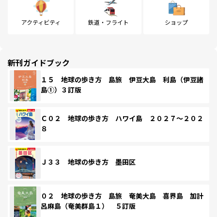
アクティビティ
鉄道・フライト
ショップ
新刊ガイドブック
１５ 地球の歩き方 島旅 伊豆大島 利島（伊豆諸
島①）３訂版
Ｃ０２ 地球の歩き方 ハワイ島 ２０２７～２０２
８
Ｊ３３ 地球の歩き方 墨田区
０２ 地球の歩き方 島旅 奄美大島 喜界島 加計
呂麻島（奄美群島１） ５訂版