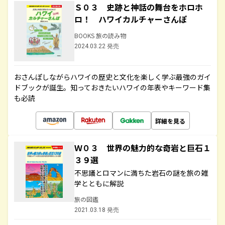
Ｓ０３ 史跡と神話の舞台をホロホ
ロ！ ハワイカルチャーさんぽ
BOOKS 旅の読み物
2024.03.22 発売
おさんぽしながらハワイの歴史と文化を楽しく学ぶ最強のガイ
ドブックが誕生。知っておきたいハワイの年表やキーワード集
も必読
詳細を見る
Ｗ０３ 世界の魅力的な奇岩と巨石１
３９選
不思議とロマンに満ちた岩石の謎を旅の雑
学とともに解説
旅の図鑑
2021.03.18 発売