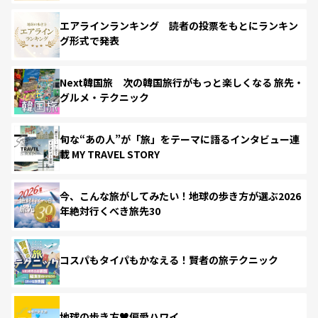
エアラインランキング 読者の投票をもとにランキン
グ形式で発表
Next韓国旅 次の韓国旅行がもっと楽しくなる 旅先・
グルメ・テクニック
旬な“あの人”が「旅」をテーマに語るインタビュー連
載 MY TRAVEL STORY
今、こんな旅がしてみたい！地球の歩き方が選ぶ2026
年絶対行くべき旅先30
コスパもタイパもかなえる！賢者の旅テクニック
地球の歩き方♥偏愛ハワイ