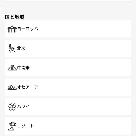
ける。 なお、新着のタイ情報は
コンテンツ一覧
を参照して
そう。 なお、新着の香港情報は
コンテンツ一覧
を参照して
と伝統を感じられるエスニックタウン、多数の緑豊かな公
ほしい。
ほしい。
園や自然保護区など、自然が調和した近代的な景観と文化
の多様性あふれるカラフルな町は、どこを歩いても新しい
国と地域
発見がある。さらに、治安のよさや充実した公共交通機関
も、旅行者にとっては魅力的なポイント。グルメも豊富
で、ホーカーズは地元の風情を楽しめる外せないスポット
ヨーロッパ
だ。訪れる人を飽きさせないシンガポールで、多様な魅力
を体感しよう。 なお、新着のシンガポール情報は
コンテン
ツ一覧
を参照してほしい。
北米
中南米
オセアニア
ハワイ
リゾート