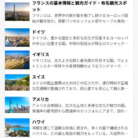
フランスの基本情報と観光ガイド・有名観光スポ
ませてくれるイタリアで、忘れられない旅をしてみよう！
文化が根付くこの国では、情熱的なフラメンコ、熱気あふ
なお、新着のイタリア情報は
コンテンツ一覧
を参照してほ
れる闘牛、そして美味しいタパスが生活の一部となってい
ット
しい。
る。首都マドリードの洗練された雰囲気や、バルセロナの
フランスは、世界中の旅行者を魅了し続けるヨーロッパ屈
アートに溢れた街角から、地方では古代ローマ遺跡や中世
指の観光地だ。首都パリのエッフェル塔やルーブル美術館
の城塞都市、穏やかなビーチリゾートまで多彩な表情を見
といった象徴的なスポットから、田舎町の古風な美しさま
せる。地方によって風土や気候が異なるスペインはその個
ドイツ
で、幅広い魅力が詰まっている。華麗な宮殿、歴史的な大
性で訪れる人を魅了する。 なお、新着のスペイン情報は
コ
聖堂、美しいビーチ、そして豊かな自然が、訪れる者を心
ドイツは、豊かな歴史と多彩な文化が交差するヨーロッパ
ンテンツ一覧
を参照してほしい。
から魅了する。また、フランスは美食の国としても知ら
の中心に位置する国。中世の街並みが残るロマンチック街
れ、フランス料理はユネスコ無形文化遺産にも登録されて
道から、未来を先取りするようなモダンな都市まで多様な
イギリス
いる。シャンパンの発祥地であるランス、プロヴァンスの
顔を持つこの国は、どこを歩いても飽きることがない。ベ
香り高いラベンダー畑など、多彩な楽しみ方が可能だ。さ
ルリンの文化的活気、バイエルン州のアルプスの絶景、そ
イギリスは、古きよき伝統と最先端が共存する国。ウェス
らに、パリ以外の地域にも魅力が溢れており、どの街角に
してライン川沿いのワイン畑といった風景は必見。ビール
トミンスター寺院や大英博物館のようなランドマーク、歴
も豊かな歴史と文化が息づいている。パリ以外の個性あふ
とソーセージを味わいながら地元の人と過ごす楽しい時間
史ある大学都市、美しい丘陵地帯や牧歌的な風景など、エ
れる地方に足を運ぶとそれぞれで全く異なる文化を体験で
スイス
は、お酒好きな人にはぜひ体験してほしい。 なお、新着の
リアごとに異なる魅力がある。また、優雅なアフタヌーン
きるだろう。 なお、新着のフランス情報は
コンテンツ一覧
ドイツ情報は
コンテンツ一覧
を参照してほしい。
ティー、ビール好きにはたまらない英国パブ、サッカー観
スイスの国土面積は九州ほどの広さだが、運行時刻が正確
を参照してほしい。
戦など、本場だからこそできる体験も豊富。イギリスを旅
な交通網が整備されており、初心者でも安心して個人旅行
して楽しみつくそう。 なお、新着のイギリス情報は
コンテ
を楽しめる。日本同様に時刻表どおりの旅が可能だ。中世
アメリカ
ンツ一覧
を参照してほしい。
の建物がそのまま残る町や、スイスならではのユニークな
博物館もあり、アルプス観光だけでなく町歩きも満喫する
アメリカ合衆国は、広大な土地と多様な文化が魅力の国。
ことができる。国民の所得が高いため物価も高いが、旅行
東海岸の都市部から西海岸のカリフォルニアまで、訪れる
者向けの交通パス提供のサービスもあり、うまく活用すれ
場所ごとに異なる風景と体験が待っている。ニューヨーク
ハワイ
ば市内交通費無料で観光を楽しむこともできる。 なお、新
のような巨大都市は、観光、ショッピング、エンターテイ
着のスイス情報は
コンテンツ一覧
を参照してほしい。
ンメントが詰まった刺激的なスポットだ。一方、アメリカ
年間を通じて温暖な気候に恵まれ、多くの島で構成される
西部には大自然が広がり、グランドキャニオンやイエロー
ハワイは、どの島も独自の魅力をもっている。大自然の神