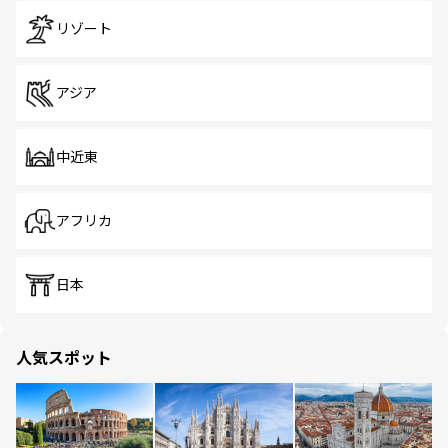
リゾート
アジア
中近東
アフリカ
日本
人気スポット