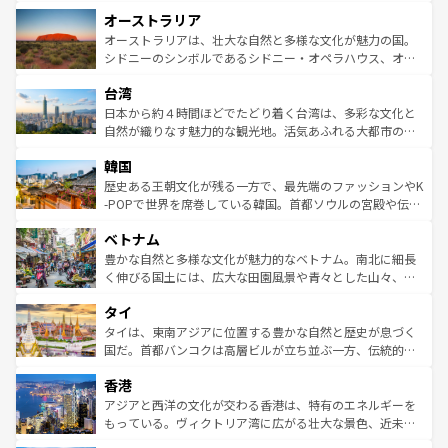
ストーン国立公園といった絶景が堪能できる。さらに、南
秘を感じたいなら、火山が生み出した壮大な景観を誇るハ
オーストラリア
部のニューオーリンズでは、音楽と美食が融合した独特の
ワイ島は見逃せない。また、定番の観光地といえばオアフ
文化が魅力。旅行者はアメリカの各地域で異なる魅力を楽
島だが、静かな自然を求めるならマウイ島やカウアイ島が
オーストラリアは、壮大な自然と多様な文化が魅力の国。
しみながら、その多様性と豊かな歴史を感じることができ
おすすめ。エメラルドグリーンに輝く海をはじめ、豊かな
シドニーのシンボルであるシドニー・オペラハウス、オー
るだろう。車でのロードトリップや列車の旅も、アメリカ
文化や歴史が息づいている。「アロハスピリット」と呼ば
ストラリア東海岸北部に広がる大サンゴ礁地帯グレートバ
ならではの贅沢な旅のスタイルだ。 なお、新着のアメリカ
台湾
れるおもてなしの心で訪れる人々を迎えてくれるハワイの
リアリーフや大陸中央部にそびえるウルル（エアーズロッ
情報は
コンテンツ一覧
を参照してほしい。
人々、おいしいローカルフードやハワイアンミュージッ
ク）、タスマニアの美しい原生林やケアンズの熱帯雨林な
日本から約４時間ほどでたどり着く台湾は、多彩な文化と
ク、伝統的なフラダンスなど、すべてがハワイの魅力を彩
ど、見どころがたくさん。また、カフェやワイン、オージ
自然が織りなす魅力的な観光地。活気あふれる大都市の台
っている。訪れるたびに新しい発見と感動が待っているハ
ービーフなどの食文化も豊かで、美味しいものであふれて
北やノスタルジックな町並みが人気な九份（ジォウフェ
ワイを、存分に味わってほしい。 なお、新着のハワイ情報
韓国
いる。アクティビティも充実しており、サーフィンやダイ
ン）、静ひつな山岳地帯である台湾東部など、都市の喧騒
は
コンテンツ一覧
を参照してほしい。
ビング、ハイキングなど、アウトドア好きにはたまらな
と山間の静けさが共存しており、訪れる人に新しい発見と
歴史ある王朝文化が残る一方で、最先端のファッションやK
い。オーストラリアの多彩な魅力を存分に味わいつくそ
驚きをもたらしてくれる。また、奥深い台湾の食文化も魅
-POPで世界を席巻している韓国。首都ソウルの宮殿や伝統
う。 なお、新着のオーストラリア情報は
コンテンツ一覧
を
力で、夜市などの屋台グルメから高級料理、ヘルシーで美
家屋が並ぶエリアでは韓国の歴史と文化に浸ることがで
参照してほしい。
ベトナム
容にもいいと評判のスイーツなど、バラエティ豊かな料理
き、地方に足を延ばせば四季折々の自然美を楽しむことが
が味わえる。 なお、新着の台湾情報は
コンテンツ一覧
を参
できる。そして、キムチや焼肉、絶品のストリートフード
豊かな自然と多様な文化が魅力的なベトナム。南北に細長
照してほしい。
まで、さまざまな韓国料理が待っている。夜には、韓国な
く伸びる国土には、広大な田園風景や青々とした山々、世
らではのナイトライフも堪能できる。あたたかいホスピタ
界遺産に登録された壮大な自然景観が点在し、都市部では
タイ
リティに包まれながら、韓国の多彩な魅力を心ゆくまで味
急速な発展と共に伝統が息づく。ハノイの古い町並みやホ
わってみてほしい。 なお、新着の韓国情報は
コンテンツ一
ーチミン市のフランス統治時代の建物も、独特の雰囲気を
タイは、東南アジアに位置する豊かな自然と歴史が息づく
覧
を参照してほしい。
醸し出している。また、バラエティの豊かさとおいしさで
国だ。首都バンコクは高層ビルが立ち並ぶ一方、伝統的な
世界中の食通を魅了してやまないベトナム料理も魅力のひ
寺院や市場がいたるところに点在し、古きよき文化と現代
香港
とつ。フォーやバインミー、ベトナムコーヒーなどは、ぜ
の活気が交差している。北部ではチェンマイなどの山岳地
ひ現地で味わいたい。どの地域を訪れてもあたたかい人々
帯で自然と触れ合い、南部ではプーケットやクラビの美し
アジアと西洋の文化が交わる香港は、特有のエネルギーを
が旅行者を迎えてくれるので、きっと忘れられない旅にな
いビーチでリゾート気分を楽しむことができる。タイ料理
もっている。ヴィクトリア湾に広がる壮大な景色、近未来
るはずだ。 なお、新着のベトナム情報は
コンテンツ一覧
を
は世界的に有名で、屋台から高級レストランまで味覚を刺
的なアートスポット、そして歴史と現代が融合した町並