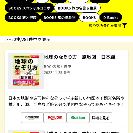
BOOKS スペシャルコラボ
BOOKS 旅の名言＆絶景
BOOKS 旅と健康
BOOKS 旅の読み物
BOOKS
D-Books
絞り込み条件を追加
1〜20件/281件中 を表示
地球のなぞり方 旅地図 日本編
BOOKS 旅と健康
2022.11.25 発売
日本の地形や造形物をなぞって学ぶ新しい地図本！観光名所や
橋、川、湖、半島など旅気分で地図をなぞって脳もイキイキ！
詳細を見る