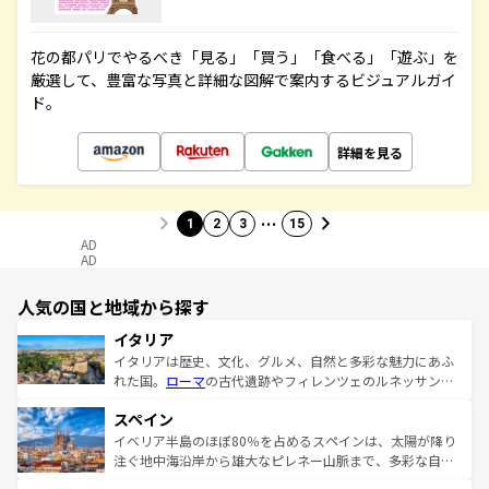
花の都パリでやるべき「見る」「買う」「食べる」「遊ぶ」を
厳選して、豊富な写真と詳細な図解で案内するビジュアルガイ
ド。
詳細を見る
…
1
2
3
15
AD
AD
人気の国と地域から探す
イタリア
イタリアは歴史、文化、グルメ、自然と多彩な魅力にあふ
れた国。
ローマ
の古代遺跡やフィレンツェのルネッサンス
美術、ヴェネツィアの運河など、歴史あるスポットはもち
スペイン
ろん、トスカーナの美しい田園風景やアマルフィ海岸の絶
景など、自然景観も見逃せない。観光の合間には、本場の
イベリア半島のほぼ80％を占めるスペインは、太陽が降り
ピザやパスタなど、絶品のイタリア料理を堪能することも
注ぐ地中海沿岸から雄大なピレネー山脈まで、多彩な自然
できる。朝目覚めてから夜眠るまで、すべての瞬間を楽し
と文化が詰まったヨーロッパ屈指の旅行先だ。多様な地域