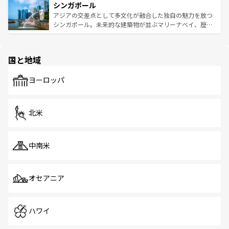
参照してほしい。
シンガポール
激する。気候は一年中温暖で、どの季節にも異なる楽しみ
み、どこを訪れても感動するはず。観光スポットが密集し
が待っている。親しみやすいタイの人々、仏教を中心とし
ており、効率よく見どころを回れるのも魅力。息をのむよ
アジアの交差点として多文化が融合した独自の魅力を放つ
た文化、そして多様な観光資源が、訪れる旅人を魅了し続
うな絶景から文化的な体験まで、香港を存分に楽しみ尽く
シンガポール。未来的な建築物が並ぶマリーナベイ、歴史
ける。 なお、新着のタイ情報は
コンテンツ一覧
を参照して
そう。 なお、新着の香港情報は
コンテンツ一覧
を参照して
と伝統を感じられるエスニックタウン、多数の緑豊かな公
ほしい。
ほしい。
園や自然保護区など、自然が調和した近代的な景観と文化
の多様性あふれるカラフルな町は、どこを歩いても新しい
国と地域
発見がある。さらに、治安のよさや充実した公共交通機関
も、旅行者にとっては魅力的なポイント。グルメも豊富
で、ホーカーズは地元の風情を楽しめる外せないスポット
ヨーロッパ
だ。訪れる人を飽きさせないシンガポールで、多様な魅力
を体感しよう。 なお、新着のシンガポール情報は
コンテン
ツ一覧
を参照してほしい。
北米
中南米
オセアニア
ハワイ