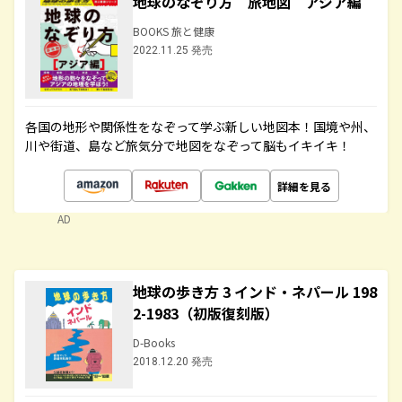
地球のなぞり方 旅地図 アジア編
BOOKS 旅と健康
2022.11.25 発売
各国の地形や関係性をなぞって学ぶ新しい地図本！国境や州、
川や街道、島など旅気分で地図をなぞって脳もイキイキ！
詳細を見る
AD
地球の歩き方 3 インド・ネパール 198
2-1983（初版復刻版）
D-Books
2018.12.20 発売