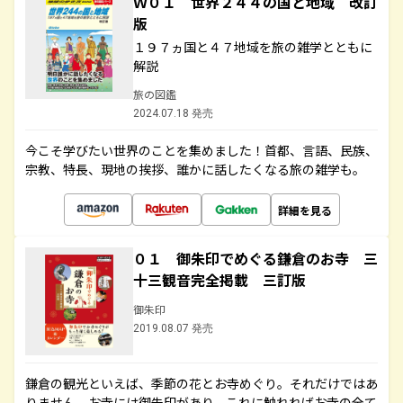
Ｗ０１ 世界２４４の国と地域 改訂
版
１９７ヵ国と４７地域を旅の雑学とともに
解説
旅の図鑑
2024.07.18 発売
今こそ学びたい世界のことを集めました！首都、言語、民族、
宗教、特長、現地の挨拶、誰かに話したくなる旅の雑学も。
詳細を見る
０１ 御朱印でめぐる鎌倉のお寺 三
十三観音完全掲載 三訂版
御朱印
2019.08.07 発売
鎌倉の観光といえば、季節の花とお寺めぐり。それだけではあ
りません。お寺には御朱印があり、これに触れればお寺の全て