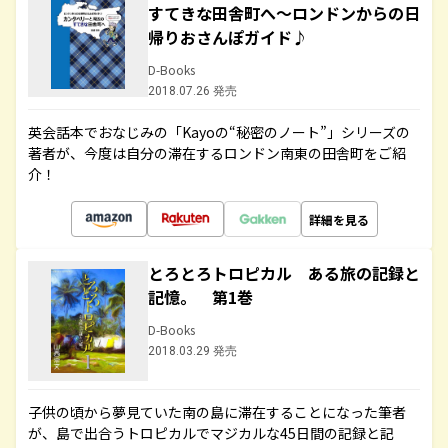
すてきな田舎町へ～ロンドンからの日
帰りおさんぽガイド♪
D-Books
2018.07.26 発売
英会話本でおなじみの「Kayoの“秘密のノート”」シリーズの
著者が、今度は自分の滞在するロンドン南東の田舎町をご紹
介！
詳細を見る
とろとろトロピカル ある旅の記録と
記憶。 第1巻
D-Books
2018.03.29 発売
子供の頃から夢見ていた南の島に滞在することになった筆者
が、島で出合うトロピカルでマジカルな45日間の記録と記