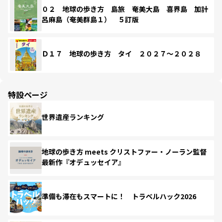
０２ 地球の歩き方 島旅 奄美大島 喜界島 加計
呂麻島（奄美群島１） ５訂版
Ｄ１７ 地球の歩き方 タイ ２０２７～２０２８
特設ページ
世界遺産ランキング
地球の歩き方 meets クリストファー・ノーラン監督
最新作『オデュッセイア』
準備も滞在もスマートに！ トラベルハック2026