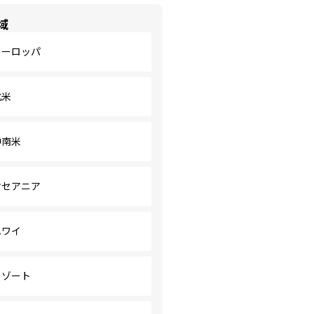
域
ヨーロッパ
北米
中南米
オセアニア
ハワイ
リゾート