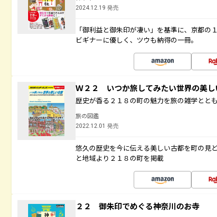
2024.12.19 発売
「御利益と御朱印が凄い」を基準に、京都の
ビギナーに優しく、ツウも納得の一冊。
Ｗ２２ いつか旅してみたい世界の美
歴史が香る２１８の町の魅力を旅の雑学とと
旅の図鑑
2022.12.01 発売
悠久の歴史を今に伝える美しい古都を町の見
と地域より２１８の町を掲載
２２ 御朱印でめぐる神奈川のお寺