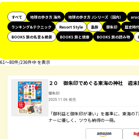
すべて
地球の歩き方 海外
地球の歩き方 Jシリーズ（国内）
aru
ランキング&テクニック
Resort Style
島旅
御朱印
歴史時
BOOKS 旅の名言＆絶景
BOOKS 旅と健康
BOOKS 旅の読み物
61〜80件/236件中 を表示
２０ 御朱印でめぐる東海の神社 週末
御朱印
2025.11.06 発売
「御利益と御朱印が凄い」を基準に、東海の7
ナーに優しく、ツウも納得の一冊。