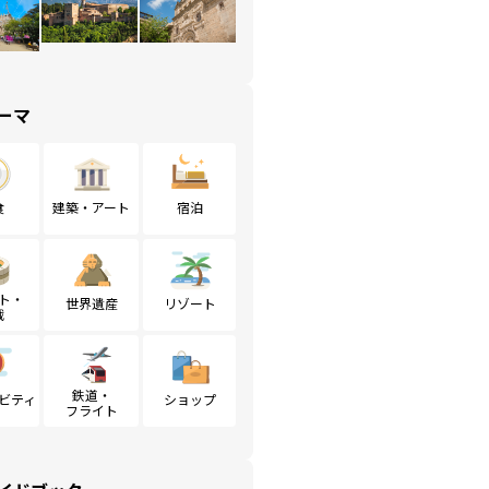
ーマ
食
建築・アート
宿泊
ト・
世界遺産
リゾート
戦
鉄道・
ビティ
ショップ
フライト