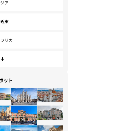
アジア
中近東
アフリカ
日本
ポット