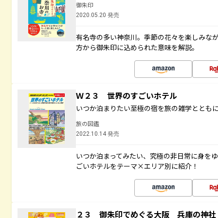
御朱印
2020.05.20 発売
有名寺の多い神奈川。季節の花々を楽しみな
方から御朱印に込められた意味を解説。
Ｗ２３ 世界のすごいホテル
いつか泊まりたい至極の宿を旅の雑学ととも
旅の図鑑
2022.10.14 発売
いつか泊まってみたい、究極の非日常に身を
ごいホテルをテーマ×エリア別に紹介！
２３ 御朱印でめぐる大阪 兵庫の神社