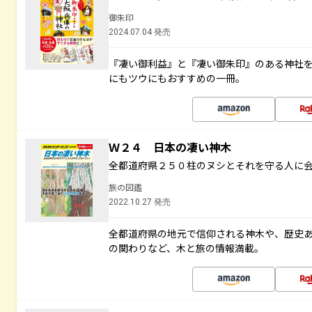
御朱印
2024.07.04 発売
『凄い御利益』と『凄い御朱印』のある神社
にもツウにもおすすめの一冊。
Ｗ２４ 日本の凄い神木
全都道府県２５０柱のヌシとそれを守る人に
旅の図鑑
2022.10.27 発売
全都道府県の地元で信仰される神木や、歴史
の関わりなど、木と旅の情報満載。