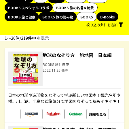
BOOKS スペシャルコラボ
BOOKS 旅の名言＆絶景
BOOKS 旅と健康
BOOKS 旅の読み物
BOOKS
D-Books
絞り込み条件を追加
1〜20件/219件中 を表示
地球のなぞり方 旅地図 日本編
BOOKS 旅と健康
2022.11.25 発売
日本の地形や造形物をなぞって学ぶ新しい地図本！観光名所や
橋、川、湖、半島など旅気分で地図をなぞって脳もイキイキ！
詳細を見る