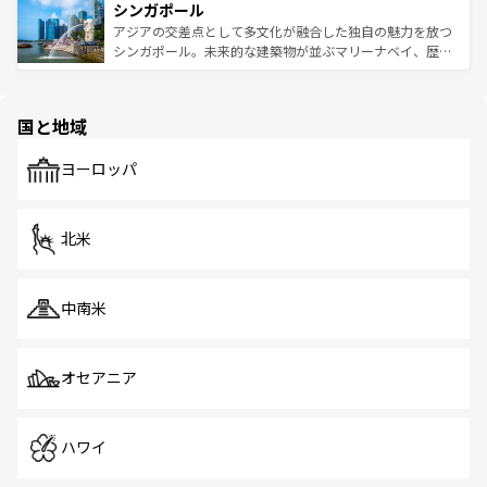
参照してほしい。
シンガポール
激する。気候は一年中温暖で、どの季節にも異なる楽しみ
み、どこを訪れても感動するはず。観光スポットが密集し
が待っている。親しみやすいタイの人々、仏教を中心とし
ており、効率よく見どころを回れるのも魅力。息をのむよ
アジアの交差点として多文化が融合した独自の魅力を放つ
た文化、そして多様な観光資源が、訪れる旅人を魅了し続
うな絶景から文化的な体験まで、香港を存分に楽しみ尽く
シンガポール。未来的な建築物が並ぶマリーナベイ、歴史
ける。 なお、新着のタイ情報は
コンテンツ一覧
を参照して
そう。 なお、新着の香港情報は
コンテンツ一覧
を参照して
と伝統を感じられるエスニックタウン、多数の緑豊かな公
ほしい。
ほしい。
園や自然保護区など、自然が調和した近代的な景観と文化
の多様性あふれるカラフルな町は、どこを歩いても新しい
国と地域
発見がある。さらに、治安のよさや充実した公共交通機関
も、旅行者にとっては魅力的なポイント。グルメも豊富
で、ホーカーズは地元の風情を楽しめる外せないスポット
ヨーロッパ
だ。訪れる人を飽きさせないシンガポールで、多様な魅力
を体感しよう。 なお、新着のシンガポール情報は
コンテン
ツ一覧
を参照してほしい。
北米
中南米
オセアニア
ハワイ