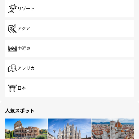
リゾート
アジア
中近東
アフリカ
日本
人気スポット