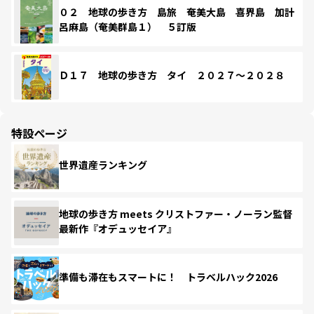
０２ 地球の歩き方 島旅 奄美大島 喜界島 加計
呂麻島（奄美群島１） ５訂版
Ｄ１７ 地球の歩き方 タイ ２０２７～２０２８
特設ページ
世界遺産ランキング
地球の歩き方 meets クリストファー・ノーラン監督
最新作『オデュッセイア』
準備も滞在もスマートに！ トラベルハック2026