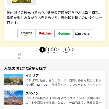
国内屈指の観光地であり、数多の寺院が建ち並ぶ古都・京都。
季節を楽しみながらお寺をめぐり、御朱印を頂くのに役立つ一
冊です。
詳細を見る
…
1
2
3
11
AD
AD
人気の国と地域から探す
イタリア
イタリアは歴史、文化、グルメ、自然と多彩な魅力にあふ
れた国。
ローマ
の古代遺跡やフィレンツェのルネッサンス
美術、ヴェネツィアの運河など、歴史あるスポットはもち
スペイン
ろん、トスカーナの美しい田園風景やアマルフィ海岸の絶
景など、自然景観も見逃せない。観光の合間には、本場の
イベリア半島のほぼ80％を占めるスペインは、太陽が降り
ピザやパスタなど、絶品のイタリア料理を堪能することも
注ぐ地中海沿岸から雄大なピレネー山脈まで、多彩な自然
できる。朝目覚めてから夜眠るまで、すべての瞬間を楽し
と文化が詰まったヨーロッパ屈指の旅行先だ。多様な地域