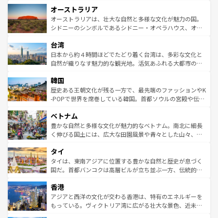
ストーン国立公園といった絶景が堪能できる。さらに、南
秘を感じたいなら、火山が生み出した壮大な景観を誇るハ
オーストラリア
部のニューオーリンズでは、音楽と美食が融合した独特の
ワイ島は見逃せない。また、定番の観光地といえばオアフ
文化が魅力。旅行者はアメリカの各地域で異なる魅力を楽
島だが、静かな自然を求めるならマウイ島やカウアイ島が
オーストラリアは、壮大な自然と多様な文化が魅力の国。
しみながら、その多様性と豊かな歴史を感じることができ
おすすめ。エメラルドグリーンに輝く海をはじめ、豊かな
シドニーのシンボルであるシドニー・オペラハウス、オー
るだろう。車でのロードトリップや列車の旅も、アメリカ
文化や歴史が息づいている。「アロハスピリット」と呼ば
ストラリア東海岸北部に広がる大サンゴ礁地帯グレートバ
ならではの贅沢な旅のスタイルだ。 なお、新着のアメリカ
台湾
れるおもてなしの心で訪れる人々を迎えてくれるハワイの
リアリーフや大陸中央部にそびえるウルル（エアーズロッ
情報は
コンテンツ一覧
を参照してほしい。
人々、おいしいローカルフードやハワイアンミュージッ
ク）、タスマニアの美しい原生林やケアンズの熱帯雨林な
日本から約４時間ほどでたどり着く台湾は、多彩な文化と
ク、伝統的なフラダンスなど、すべてがハワイの魅力を彩
ど、見どころがたくさん。また、カフェやワイン、オージ
自然が織りなす魅力的な観光地。活気あふれる大都市の台
っている。訪れるたびに新しい発見と感動が待っているハ
ービーフなどの食文化も豊かで、美味しいものであふれて
北やノスタルジックな町並みが人気な九份（ジォウフェ
ワイを、存分に味わってほしい。 なお、新着のハワイ情報
韓国
いる。アクティビティも充実しており、サーフィンやダイ
ン）、静ひつな山岳地帯である台湾東部など、都市の喧騒
は
コンテンツ一覧
を参照してほしい。
ビング、ハイキングなど、アウトドア好きにはたまらな
と山間の静けさが共存しており、訪れる人に新しい発見と
歴史ある王朝文化が残る一方で、最先端のファッションやK
い。オーストラリアの多彩な魅力を存分に味わいつくそ
驚きをもたらしてくれる。また、奥深い台湾の食文化も魅
-POPで世界を席巻している韓国。首都ソウルの宮殿や伝統
う。 なお、新着のオーストラリア情報は
コンテンツ一覧
を
力で、夜市などの屋台グルメから高級料理、ヘルシーで美
家屋が並ぶエリアでは韓国の歴史と文化に浸ることがで
参照してほしい。
ベトナム
容にもいいと評判のスイーツなど、バラエティ豊かな料理
き、地方に足を延ばせば四季折々の自然美を楽しむことが
が味わえる。 なお、新着の台湾情報は
コンテンツ一覧
を参
できる。そして、キムチや焼肉、絶品のストリートフード
豊かな自然と多様な文化が魅力的なベトナム。南北に細長
照してほしい。
まで、さまざまな韓国料理が待っている。夜には、韓国な
く伸びる国土には、広大な田園風景や青々とした山々、世
らではのナイトライフも堪能できる。あたたかいホスピタ
界遺産に登録された壮大な自然景観が点在し、都市部では
タイ
リティに包まれながら、韓国の多彩な魅力を心ゆくまで味
急速な発展と共に伝統が息づく。ハノイの古い町並みやホ
わってみてほしい。 なお、新着の韓国情報は
コンテンツ一
ーチミン市のフランス統治時代の建物も、独特の雰囲気を
タイは、東南アジアに位置する豊かな自然と歴史が息づく
覧
を参照してほしい。
醸し出している。また、バラエティの豊かさとおいしさで
国だ。首都バンコクは高層ビルが立ち並ぶ一方、伝統的な
世界中の食通を魅了してやまないベトナム料理も魅力のひ
寺院や市場がいたるところに点在し、古きよき文化と現代
香港
とつ。フォーやバインミー、ベトナムコーヒーなどは、ぜ
の活気が交差している。北部ではチェンマイなどの山岳地
ひ現地で味わいたい。どの地域を訪れてもあたたかい人々
帯で自然と触れ合い、南部ではプーケットやクラビの美し
アジアと西洋の文化が交わる香港は、特有のエネルギーを
が旅行者を迎えてくれるので、きっと忘れられない旅にな
いビーチでリゾート気分を楽しむことができる。タイ料理
もっている。ヴィクトリア湾に広がる壮大な景色、近未来
るはずだ。 なお、新着のベトナム情報は
コンテンツ一覧
を
は世界的に有名で、屋台から高級レストランまで味覚を刺
的なアートスポット、そして歴史と現代が融合した町並