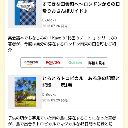
すてきな田舎町へ～ロンドンからの日
帰りおさんぽガイド♪
D-Books
2018.07.26 発売
英会話本でおなじみの「Kayoの“秘密のノート”」シリーズの
著者が、今度は自分の滞在するロンドン南東の田舎町をご紹
介！
詳細を見る
とろとろトロピカル ある旅の記録と
記憶。 第1巻
D-Books
2018.03.29 発売
子供の頃から夢見ていた南の島に滞在することになった筆者
が、島で出合うトロピカルでマジカルな45日間の記録と記