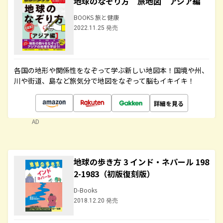
地球のなぞり方 旅地図 アジア編
BOOKS 旅と健康
2022.11.25 発売
各国の地形や関係性をなぞって学ぶ新しい地図本！国境や州、
川や街道、島など旅気分で地図をなぞって脳もイキイキ！
詳細を見る
AD
地球の歩き方 3 インド・ネパール 198
2-1983（初版復刻版）
D-Books
2018.12.20 発売