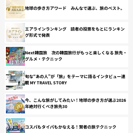
地球の歩き方アワード みんなで選ぶ、旅のベスト。
エアラインランキング 読者の投票をもとにランキン
グ形式で発表
Next韓国旅 次の韓国旅行がもっと楽しくなる 旅先・
グルメ・テクニック
旬な“あの人”が「旅」をテーマに語るインタビュー連
載 MY TRAVEL STORY
今、こんな旅がしてみたい！地球の歩き方が選ぶ2026
年絶対行くべき旅先30
コスパもタイパもかなえる！賢者の旅テクニック