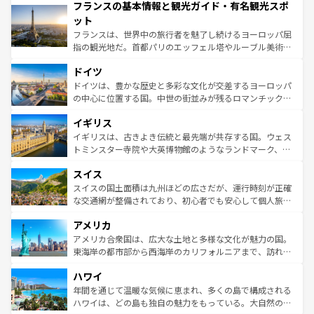
フランスの基本情報と観光ガイド・有名観光スポ
ませてくれるイタリアで、忘れられない旅をしてみよう！
文化が根付くこの国では、情熱的なフラメンコ、熱気あふ
なお、新着のイタリア情報は
コンテンツ一覧
を参照してほ
れる闘牛、そして美味しいタパスが生活の一部となってい
ット
しい。
る。首都マドリードの洗練された雰囲気や、バルセロナの
フランスは、世界中の旅行者を魅了し続けるヨーロッパ屈
アートに溢れた街角から、地方では古代ローマ遺跡や中世
指の観光地だ。首都パリのエッフェル塔やルーブル美術館
の城塞都市、穏やかなビーチリゾートまで多彩な表情を見
といった象徴的なスポットから、田舎町の古風な美しさま
せる。地方によって風土や気候が異なるスペインはその個
ドイツ
で、幅広い魅力が詰まっている。華麗な宮殿、歴史的な大
性で訪れる人を魅了する。 なお、新着のスペイン情報は
コ
聖堂、美しいビーチ、そして豊かな自然が、訪れる者を心
ドイツは、豊かな歴史と多彩な文化が交差するヨーロッパ
ンテンツ一覧
を参照してほしい。
から魅了する。また、フランスは美食の国としても知ら
の中心に位置する国。中世の街並みが残るロマンチック街
れ、フランス料理はユネスコ無形文化遺産にも登録されて
道から、未来を先取りするようなモダンな都市まで多様な
イギリス
いる。シャンパンの発祥地であるランス、プロヴァンスの
顔を持つこの国は、どこを歩いても飽きることがない。ベ
香り高いラベンダー畑など、多彩な楽しみ方が可能だ。さ
ルリンの文化的活気、バイエルン州のアルプスの絶景、そ
イギリスは、古きよき伝統と最先端が共存する国。ウェス
らに、パリ以外の地域にも魅力が溢れており、どの街角に
してライン川沿いのワイン畑といった風景は必見。ビール
トミンスター寺院や大英博物館のようなランドマーク、歴
も豊かな歴史と文化が息づいている。パリ以外の個性あふ
とソーセージを味わいながら地元の人と過ごす楽しい時間
史ある大学都市、美しい丘陵地帯や牧歌的な風景など、エ
れる地方に足を運ぶとそれぞれで全く異なる文化を体験で
スイス
は、お酒好きな人にはぜひ体験してほしい。 なお、新着の
リアごとに異なる魅力がある。また、優雅なアフタヌーン
きるだろう。 なお、新着のフランス情報は
コンテンツ一覧
ドイツ情報は
コンテンツ一覧
を参照してほしい。
ティー、ビール好きにはたまらない英国パブ、サッカー観
スイスの国土面積は九州ほどの広さだが、運行時刻が正確
を参照してほしい。
戦など、本場だからこそできる体験も豊富。イギリスを旅
な交通網が整備されており、初心者でも安心して個人旅行
して楽しみつくそう。 なお、新着のイギリス情報は
コンテ
を楽しめる。日本同様に時刻表どおりの旅が可能だ。中世
アメリカ
ンツ一覧
を参照してほしい。
の建物がそのまま残る町や、スイスならではのユニークな
博物館もあり、アルプス観光だけでなく町歩きも満喫する
アメリカ合衆国は、広大な土地と多様な文化が魅力の国。
ことができる。国民の所得が高いため物価も高いが、旅行
東海岸の都市部から西海岸のカリフォルニアまで、訪れる
者向けの交通パス提供のサービスもあり、うまく活用すれ
場所ごとに異なる風景と体験が待っている。ニューヨーク
ハワイ
ば市内交通費無料で観光を楽しむこともできる。 なお、新
のような巨大都市は、観光、ショッピング、エンターテイ
着のスイス情報は
コンテンツ一覧
を参照してほしい。
ンメントが詰まった刺激的なスポットだ。一方、アメリカ
年間を通じて温暖な気候に恵まれ、多くの島で構成される
西部には大自然が広がり、グランドキャニオンやイエロー
ハワイは、どの島も独自の魅力をもっている。大自然の神