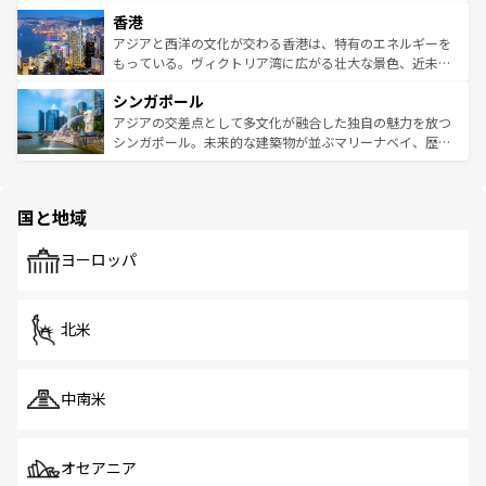
世界中の食通を魅了してやまないベトナム料理も魅力のひ
寺院や市場がいたるところに点在し、古きよき文化と現代
香港
とつ。フォーやバインミー、ベトナムコーヒーなどは、ぜ
の活気が交差している。北部ではチェンマイなどの山岳地
ひ現地で味わいたい。どの地域を訪れてもあたたかい人々
帯で自然と触れ合い、南部ではプーケットやクラビの美し
アジアと西洋の文化が交わる香港は、特有のエネルギーを
が旅行者を迎えてくれるので、きっと忘れられない旅にな
いビーチでリゾート気分を楽しむことができる。タイ料理
もっている。ヴィクトリア湾に広がる壮大な景色、近未来
るはずだ。 なお、新着のベトナム情報は
コンテンツ一覧
を
は世界的に有名で、屋台から高級レストランまで味覚を刺
的なアートスポット、そして歴史と現代が融合した町並
参照してほしい。
シンガポール
激する。気候は一年中温暖で、どの季節にも異なる楽しみ
み、どこを訪れても感動するはず。観光スポットが密集し
が待っている。親しみやすいタイの人々、仏教を中心とし
ており、効率よく見どころを回れるのも魅力。息をのむよ
アジアの交差点として多文化が融合した独自の魅力を放つ
た文化、そして多様な観光資源が、訪れる旅人を魅了し続
うな絶景から文化的な体験まで、香港を存分に楽しみ尽く
シンガポール。未来的な建築物が並ぶマリーナベイ、歴史
ける。 なお、新着のタイ情報は
コンテンツ一覧
を参照して
そう。 なお、新着の香港情報は
コンテンツ一覧
を参照して
と伝統を感じられるエスニックタウン、多数の緑豊かな公
ほしい。
ほしい。
園や自然保護区など、自然が調和した近代的な景観と文化
の多様性あふれるカラフルな町は、どこを歩いても新しい
国と地域
発見がある。さらに、治安のよさや充実した公共交通機関
も、旅行者にとっては魅力的なポイント。グルメも豊富
で、ホーカーズは地元の風情を楽しめる外せないスポット
ヨーロッパ
だ。訪れる人を飽きさせないシンガポールで、多様な魅力
を体感しよう。 なお、新着のシンガポール情報は
コンテン
ツ一覧
を参照してほしい。
北米
中南米
オセアニア