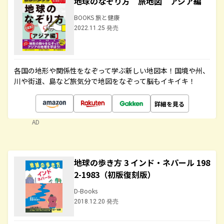
地球のなぞり方 旅地図 アジア編
BOOKS 旅と健康
2022.11.25 発売
各国の地形や関係性をなぞって学ぶ新しい地図本！国境や州、
川や街道、島など旅気分で地図をなぞって脳もイキイキ！
詳細を見る
AD
地球の歩き方 3 インド・ネパール 198
2-1983（初版復刻版）
D-Books
2018.12.20 発売