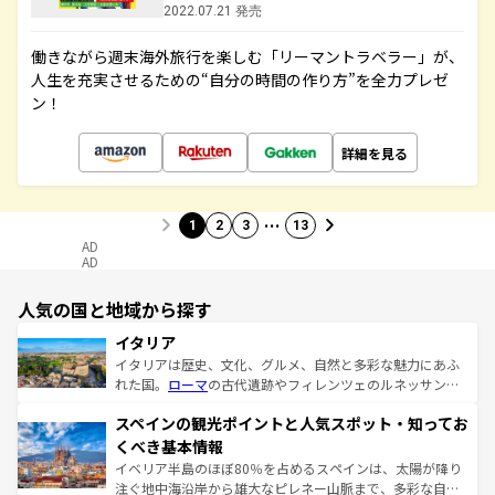
2022.07.21 発売
働きながら週末海外旅行を楽しむ「リーマントラベラー」が、
人生を充実させるための“自分の時間の作り方”を全力プレゼ
ン！
詳細を見る
…
1
2
3
13
AD
AD
人気の国と地域から探す
イタリア
イタリアは歴史、文化、グルメ、自然と多彩な魅力にあふ
れた国。
ローマ
の古代遺跡やフィレンツェのルネッサンス
美術、ヴェネツィアの運河など、歴史あるスポットはもち
スペインの観光ポイントと人気スポット・知ってお
ろん、トスカーナの美しい田園風景やアマルフィ海岸の絶
景など、自然景観も見逃せない。観光の合間には、本場の
くべき基本情報
ピザやパスタなど、絶品のイタリア料理を堪能することも
イベリア半島のほぼ80％を占めるスペインは、太陽が降り
できる。朝目覚めてから夜眠るまで、すべての瞬間を楽し
注ぐ地中海沿岸から雄大なピレネー山脈まで、多彩な自然