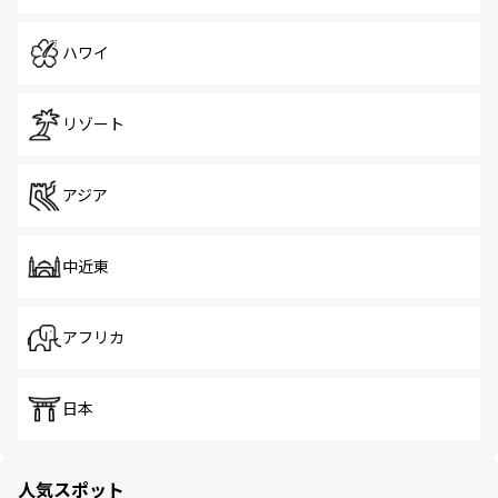
ハワイ
リゾート
アジア
中近東
アフリカ
日本
人気スポット