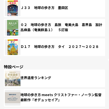
Ｊ３３ 地球の歩き方 墨田区
０２ 地球の歩き方 島旅 奄美大島 喜界島 加計
呂麻島（奄美群島１） ５訂版
Ｄ１７ 地球の歩き方 タイ ２０２７～２０２８
特設ページ
世界遺産ランキング
地球の歩き方 meets クリストファー・ノーラン監督
最新作『オデュッセイア』