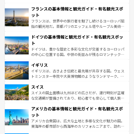
ませてくれるイタリアで、忘れられない旅をしてみよう！
と文化が詰まったヨーロッパ屈指の旅行先だ。多様な地域
なお、新着のイタリア情報は
コンテンツ一覧
を参照してほ
フランスの基本情報と観光ガイド・有名観光スポ
文化が根付くこの国では、情熱的なフラメンコ、熱気あふ
しい。
れる闘牛、そして美味しいタパスが生活の一部となってい
ット
る。首都マドリードの洗練された雰囲気や、バルセロナの
フランスは、世界中の旅行者を魅了し続けるヨーロッパ屈
アートに溢れた街角から、地方では古代ローマ遺跡や中世
指の観光地だ。首都パリのエッフェル塔やルーブル美術館
の城塞都市、穏やかなビーチリゾートまで多彩な表情を見
といった象徴的なスポットから、田舎町の古風な美しさま
せる。地方によって風土や気候が異なるスペインはその個
ドイツの基本情報と観光ガイド・有名観光スポッ
で、幅広い魅力が詰まっている。華麗な宮殿、歴史的な大
性で訪れる人を魅了する。 なお、新着のスペイン情報は
コ
聖堂、美しいビーチ、そして豊かな自然が、訪れる者を心
ト
ンテンツ一覧
を参照してほしい。
から魅了する。また、フランスは美食の国としても知ら
ドイツは、豊かな歴史と多彩な文化が交差するヨーロッパ
れ、フランス料理はユネスコ無形文化遺産にも登録されて
の中心に位置する国。中世の街並みが残るロマンチック街
いる。シャンパンの発祥地であるランス、プロヴァンスの
道から、未来を先取りするようなモダンな都市まで多様な
香り高いラベンダー畑など、多彩な楽しみ方が可能だ。さ
イギリス
顔を持つこの国は、どこを歩いても飽きることがない。ベ
らに、パリ以外の地域にも魅力が溢れており、どの街角に
ルリンの文化的活気、バイエルン州のアルプスの絶景、そ
イギリスは、古きよき伝統と最先端が共存する国。ウェス
も豊かな歴史と文化が息づいている。パリ以外の個性あふ
してライン川沿いのワイン畑といった風景は必見。ビール
トミンスター寺院や大英博物館のようなランドマーク、歴
れる地方に足を運ぶとそれぞれで全く異なる文化を体験で
とソーセージを味わいながら地元の人と過ごす楽しい時間
史ある大学都市、美しい丘陵地帯や牧歌的な風景など、エ
きるだろう。 なお、新着のフランス情報は
コンテンツ一覧
スイス
は、お酒好きな人にはぜひ体験してほしい。 なお、新着の
リアごとに異なる魅力がある。また、優雅なアフタヌーン
を参照してほしい。
ドイツ情報は
コンテンツ一覧
を参照してほしい。
ティー、ビール好きにはたまらない英国パブ、サッカー観
スイスの国土面積は九州ほどの広さだが、運行時刻が正確
戦など、本場だからこそできる体験も豊富。イギリスを旅
な交通網が整備されており、初心者でも安心して個人旅行
して楽しみつくそう。 なお、新着のイギリス情報は
コンテ
を楽しめる。日本同様に時刻表どおりの旅が可能だ。中世
アメリカの基本情報と観光ガイド・有名観光スポ
ンツ一覧
を参照してほしい。
の建物がそのまま残る町や、スイスならではのユニークな
博物館もあり、アルプス観光だけでなく町歩きも満喫する
ット
ことができる。国民の所得が高いため物価も高いが、旅行
アメリカ合衆国は、広大な土地と多様な文化が魅力の国。
者向けの交通パス提供のサービスもあり、うまく活用すれ
東海岸の都市部から西海岸のカリフォルニアまで、訪れる
ば市内交通費無料で観光を楽しむこともできる。 なお、新
場所ごとに異なる風景と体験が待っている。ニューヨーク