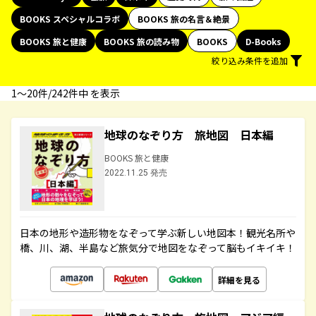
BOOKS スペシャルコラボ
BOOKS 旅の名言＆絶景
BOOKS 旅と健康
BOOKS 旅の読み物
BOOKS
D-Books
絞り込み条件を追加
1〜20件/242件中 を表示
地球のなぞり方 旅地図 日本編
BOOKS 旅と健康
2022.11.25 発売
日本の地形や造形物をなぞって学ぶ新しい地図本！観光名所や
橋、川、湖、半島など旅気分で地図をなぞって脳もイキイキ！
詳細を見る