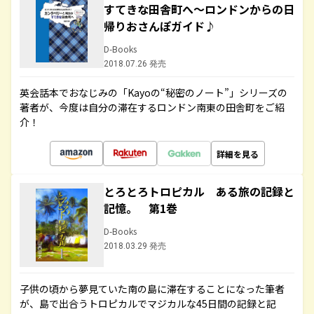
すてきな田舎町へ～ロンドンからの日
帰りおさんぽガイド♪
D-Books
2018.07.26 発売
英会話本でおなじみの「Kayoの“秘密のノート”」シリーズの
著者が、今度は自分の滞在するロンドン南東の田舎町をご紹
介！
詳細を見る
とろとろトロピカル ある旅の記録と
記憶。 第1巻
D-Books
2018.03.29 発売
子供の頃から夢見ていた南の島に滞在することになった筆者
が、島で出合うトロピカルでマジカルな45日間の記録と記