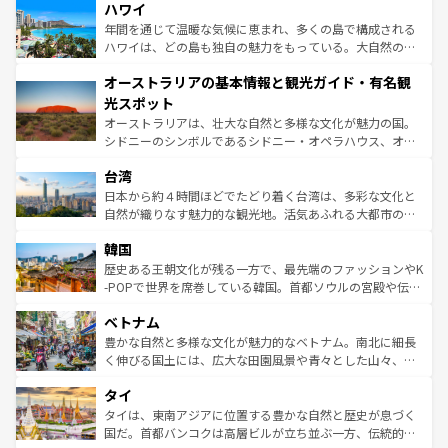
着のスイス情報は
コンテンツ一覧
を参照してほしい。
ハワイ
のような巨大都市は、観光、ショッピング、エンターテイ
ンメントが詰まった刺激的なスポットだ。一方、アメリカ
年間を通じて温暖な気候に恵まれ、多くの島で構成される
西部には大自然が広がり、グランドキャニオンやイエロー
ハワイは、どの島も独自の魅力をもっている。大自然の神
ストーン国立公園といった絶景が堪能できる。さらに、南
秘を感じたいなら、火山が生み出した壮大な景観を誇るハ
オーストラリアの基本情報と観光ガイド・有名観
部のニューオーリンズでは、音楽と美食が融合した独特の
ワイ島は見逃せない。また、定番の観光地といえばオアフ
文化が魅力。旅行者はアメリカの各地域で異なる魅力を楽
島だが、静かな自然を求めるならマウイ島やカウアイ島が
光スポット
しみながら、その多様性と豊かな歴史を感じることができ
おすすめ。エメラルドグリーンに輝く海をはじめ、豊かな
オーストラリアは、壮大な自然と多様な文化が魅力の国。
るだろう。車でのロードトリップや列車の旅も、アメリカ
文化や歴史が息づいている。「アロハスピリット」と呼ば
シドニーのシンボルであるシドニー・オペラハウス、オー
ならではの贅沢な旅のスタイルだ。 なお、新着のアメリカ
れるおもてなしの心で訪れる人々を迎えてくれるハワイの
ストラリア東海岸北部に広がる大サンゴ礁地帯グレートバ
情報は
コンテンツ一覧
を参照してほしい。
人々、おいしいローカルフードやハワイアンミュージッ
台湾
リアリーフや大陸中央部にそびえるウルル（エアーズロッ
ク、伝統的なフラダンスなど、すべてがハワイの魅力を彩
ク）、タスマニアの美しい原生林やケアンズの熱帯雨林な
日本から約４時間ほどでたどり着く台湾は、多彩な文化と
っている。訪れるたびに新しい発見と感動が待っているハ
ど、見どころがたくさん。また、カフェやワイン、オージ
自然が織りなす魅力的な観光地。活気あふれる大都市の台
ワイを、存分に味わってほしい。 なお、新着のハワイ情報
ービーフなどの食文化も豊かで、美味しいものであふれて
北やノスタルジックな町並みが人気な九份（ジォウフェ
は
コンテンツ一覧
を参照してほしい。
韓国
いる。アクティビティも充実しており、サーフィンやダイ
ン）、静ひつな山岳地帯である台湾東部など、都市の喧騒
ビング、ハイキングなど、アウトドア好きにはたまらな
と山間の静けさが共存しており、訪れる人に新しい発見と
歴史ある王朝文化が残る一方で、最先端のファッションやK
い。オーストラリアの多彩な魅力を存分に味わいつくそ
驚きをもたらしてくれる。また、奥深い台湾の食文化も魅
-POPで世界を席巻している韓国。首都ソウルの宮殿や伝統
う。 なお、新着のオーストラリア情報は
コンテンツ一覧
を
力で、夜市などの屋台グルメから高級料理、ヘルシーで美
家屋が並ぶエリアでは韓国の歴史と文化に浸ることがで
参照してほしい。
ベトナム
容にもいいと評判のスイーツなど、バラエティ豊かな料理
き、地方に足を延ばせば四季折々の自然美を楽しむことが
が味わえる。 なお、新着の台湾情報は
コンテンツ一覧
を参
できる。そして、キムチや焼肉、絶品のストリートフード
豊かな自然と多様な文化が魅力的なベトナム。南北に細長
照してほしい。
まで、さまざまな韓国料理が待っている。夜には、韓国な
く伸びる国土には、広大な田園風景や青々とした山々、世
らではのナイトライフも堪能できる。あたたかいホスピタ
界遺産に登録された壮大な自然景観が点在し、都市部では
タイ
リティに包まれながら、韓国の多彩な魅力を心ゆくまで味
急速な発展と共に伝統が息づく。ハノイの古い町並みやホ
わってみてほしい。 なお、新着の韓国情報は
コンテンツ一
ーチミン市のフランス統治時代の建物も、独特の雰囲気を
タイは、東南アジアに位置する豊かな自然と歴史が息づく
覧
を参照してほしい。
醸し出している。また、バラエティの豊かさとおいしさで
国だ。首都バンコクは高層ビルが立ち並ぶ一方、伝統的な