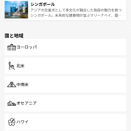
参照してほしい。
シンガポール
激する。気候は一年中温暖で、どの季節にも異なる楽しみ
み、どこを訪れても感動するはず。観光スポットが密集し
が待っている。親しみやすいタイの人々、仏教を中心とし
ており、効率よく見どころを回れるのも魅力。息をのむよ
アジアの交差点として多文化が融合した独自の魅力を放つ
た文化、そして多様な観光資源が、訪れる旅人を魅了し続
うな絶景から文化的な体験まで、香港を存分に楽しみ尽く
シンガポール。未来的な建築物が並ぶマリーナベイ、歴史
ける。 なお、新着のタイ情報は
コンテンツ一覧
を参照して
そう。 なお、新着の香港情報は
コンテンツ一覧
を参照して
と伝統を感じられるエスニックタウン、多数の緑豊かな公
ほしい。
ほしい。
園や自然保護区など、自然が調和した近代的な景観と文化
の多様性あふれるカラフルな町は、どこを歩いても新しい
国と地域
発見がある。さらに、治安のよさや充実した公共交通機関
も、旅行者にとっては魅力的なポイント。グルメも豊富
で、ホーカーズは地元の風情を楽しめる外せないスポット
ヨーロッパ
だ。訪れる人を飽きさせないシンガポールで、多様な魅力
を体感しよう。 なお、新着のシンガポール情報は
コンテン
ツ一覧
を参照してほしい。
北米
中南米
オセアニア
ハワイ