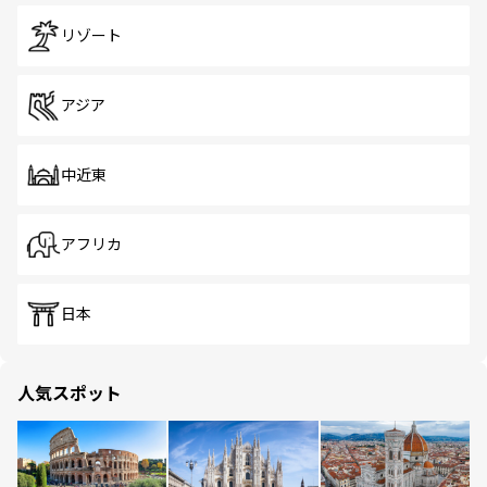
リゾート
アジア
中近東
アフリカ
日本
人気スポット