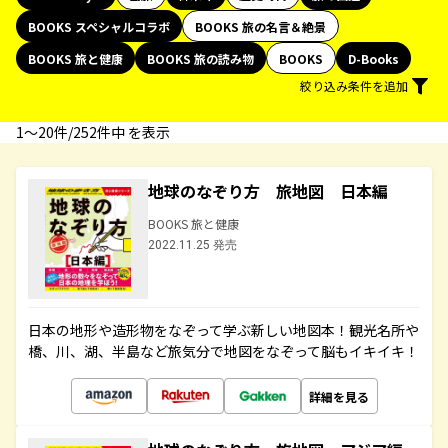
BOOKS スペシャルコラボ
BOOKS 旅の名言＆絶景
BOOKS 旅と健康
BOOKS 旅の読み物
BOOKS
D-Books
絞り込み条件を追加
1〜20件/252件中 を表示
地球のなぞり方 旅地図 日本編
BOOKS 旅と健康
2022.11.25 発売
日本の地形や造形物をなぞって学ぶ新しい地図本！観光名所や
橋、川、湖、半島など旅気分で地図をなぞって脳もイキイキ！
詳細を見る