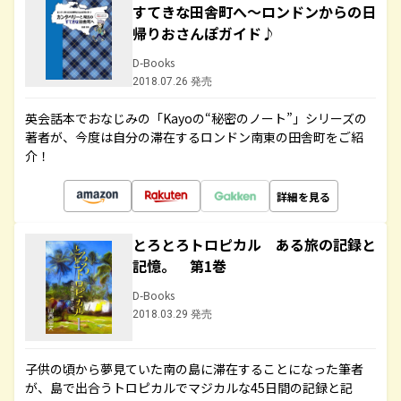
すてきな田舎町へ～ロンドンからの日
帰りおさんぽガイド♪
D-Books
2018.07.26 発売
英会話本でおなじみの「Kayoの“秘密のノート”」シリーズの
著者が、今度は自分の滞在するロンドン南東の田舎町をご紹
介！
詳細を見る
とろとろトロピカル ある旅の記録と
記憶。 第1巻
D-Books
2018.03.29 発売
子供の頃から夢見ていた南の島に滞在することになった筆者
が、島で出合うトロピカルでマジカルな45日間の記録と記