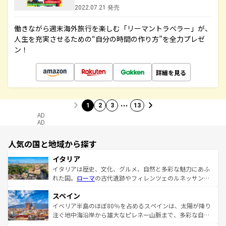
2022.07.21 発売
働きながら週末海外旅行を楽しむ「リーマントラベラー」が、
人生を充実させるための“自分の時間の作り方”を全力プレゼ
ン！
詳細を見る
…
1
2
3
13
AD
AD
人気の国と地域から探す
イタリア
イタリアは歴史、文化、グルメ、自然と多彩な魅力にあふ
れた国。
ローマ
の古代遺跡やフィレンツェのルネッサンス
美術、ヴェネツィアの運河など、歴史あるスポットはもち
スペイン
ろん、トスカーナの美しい田園風景やアマルフィ海岸の絶
景など、自然景観も見逃せない。観光の合間には、本場の
イベリア半島のほぼ80％を占めるスペインは、太陽が降り
ピザやパスタなど、絶品のイタリア料理を堪能することも
注ぐ地中海沿岸から雄大なピレネー山脈まで、多彩な自然
できる。朝目覚めてから夜眠るまで、すべての瞬間を楽し
と文化が詰まったヨーロッパ屈指の旅行先だ。多様な地域