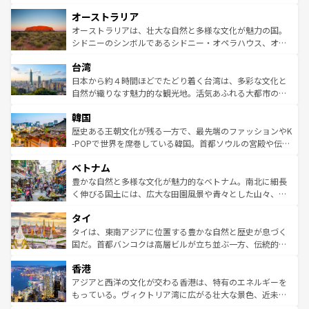
ストーン国立公園といった絶景が堪能できる。さらに、南
秘を感じたいなら、火山が生み出した壮大な景観を誇るハ
オーストラリア
部のニューオーリンズでは、音楽と美食が融合した独特の
ワイ島は見逃せない。また、定番の観光地といえばオアフ
文化が魅力。旅行者はアメリカの各地域で異なる魅力を楽
島だが、静かな自然を求めるならマウイ島やカウアイ島が
オーストラリアは、壮大な自然と多様な文化が魅力の国。
しみながら、その多様性と豊かな歴史を感じることができ
おすすめ。エメラルドグリーンに輝く海をはじめ、豊かな
シドニーのシンボルであるシドニー・オペラハウス、オー
るだろう。車でのロードトリップや列車の旅も、アメリカ
文化や歴史が息づいている。「アロハスピリット」と呼ば
ストラリア東海岸北部に広がる大サンゴ礁地帯グレートバ
ならではの贅沢な旅のスタイルだ。 なお、新着のアメリカ
台湾
れるおもてなしの心で訪れる人々を迎えてくれるハワイの
リアリーフや大陸中央部にそびえるウルル（エアーズロッ
情報は
コンテンツ一覧
を参照してほしい。
人々、おいしいローカルフードやハワイアンミュージッ
ク）、タスマニアの美しい原生林やケアンズの熱帯雨林な
日本から約４時間ほどでたどり着く台湾は、多彩な文化と
ク、伝統的なフラダンスなど、すべてがハワイの魅力を彩
ど、見どころがたくさん。また、カフェやワイン、オージ
自然が織りなす魅力的な観光地。活気あふれる大都市の台
っている。訪れるたびに新しい発見と感動が待っているハ
ービーフなどの食文化も豊かで、美味しいものであふれて
北やノスタルジックな町並みが人気な九份（ジォウフェ
ワイを、存分に味わってほしい。 なお、新着のハワイ情報
韓国
いる。アクティビティも充実しており、サーフィンやダイ
ン）、静ひつな山岳地帯である台湾東部など、都市の喧騒
は
コンテンツ一覧
を参照してほしい。
ビング、ハイキングなど、アウトドア好きにはたまらな
と山間の静けさが共存しており、訪れる人に新しい発見と
歴史ある王朝文化が残る一方で、最先端のファッションやK
い。オーストラリアの多彩な魅力を存分に味わいつくそ
驚きをもたらしてくれる。また、奥深い台湾の食文化も魅
-POPで世界を席巻している韓国。首都ソウルの宮殿や伝統
う。 なお、新着のオーストラリア情報は
コンテンツ一覧
を
力で、夜市などの屋台グルメから高級料理、ヘルシーで美
家屋が並ぶエリアでは韓国の歴史と文化に浸ることがで
参照してほしい。
ベトナム
容にもいいと評判のスイーツなど、バラエティ豊かな料理
き、地方に足を延ばせば四季折々の自然美を楽しむことが
が味わえる。 なお、新着の台湾情報は
コンテンツ一覧
を参
できる。そして、キムチや焼肉、絶品のストリートフード
豊かな自然と多様な文化が魅力的なベトナム。南北に細長
照してほしい。
まで、さまざまな韓国料理が待っている。夜には、韓国な
く伸びる国土には、広大な田園風景や青々とした山々、世
らではのナイトライフも堪能できる。あたたかいホスピタ
界遺産に登録された壮大な自然景観が点在し、都市部では
タイ
リティに包まれながら、韓国の多彩な魅力を心ゆくまで味
急速な発展と共に伝統が息づく。ハノイの古い町並みやホ
わってみてほしい。 なお、新着の韓国情報は
コンテンツ一
ーチミン市のフランス統治時代の建物も、独特の雰囲気を
タイは、東南アジアに位置する豊かな自然と歴史が息づく
覧
を参照してほしい。
醸し出している。また、バラエティの豊かさとおいしさで
国だ。首都バンコクは高層ビルが立ち並ぶ一方、伝統的な
世界中の食通を魅了してやまないベトナム料理も魅力のひ
寺院や市場がいたるところに点在し、古きよき文化と現代
香港
とつ。フォーやバインミー、ベトナムコーヒーなどは、ぜ
の活気が交差している。北部ではチェンマイなどの山岳地
ひ現地で味わいたい。どの地域を訪れてもあたたかい人々
帯で自然と触れ合い、南部ではプーケットやクラビの美し
アジアと西洋の文化が交わる香港は、特有のエネルギーを
が旅行者を迎えてくれるので、きっと忘れられない旅にな
いビーチでリゾート気分を楽しむことができる。タイ料理
もっている。ヴィクトリア湾に広がる壮大な景色、近未来
るはずだ。 なお、新着のベトナム情報は
コンテンツ一覧
を
は世界的に有名で、屋台から高級レストランまで味覚を刺
的なアートスポット、そして歴史と現代が融合した町並