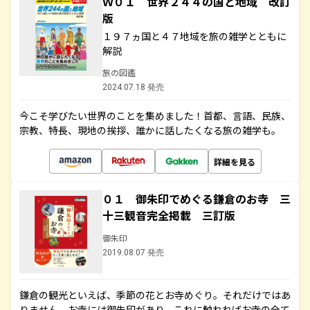
Ｗ０１ 世界２４４の国と地域 改訂
版
１９７ヵ国と４７地域を旅の雑学とともに
解説
旅の図鑑
2024.07.18 発売
今こそ学びたい世界のことを集めました！首都、言語、民族、
宗教、特長、現地の挨拶、誰かに話したくなる旅の雑学も。
詳細を見る
０１ 御朱印でめぐる鎌倉のお寺 三
十三観音完全掲載 三訂版
御朱印
2019.08.07 発売
鎌倉の観光といえば、季節の花とお寺めぐり。それだけではあ
りません。お寺には御朱印があり、これに触れればお寺の全て