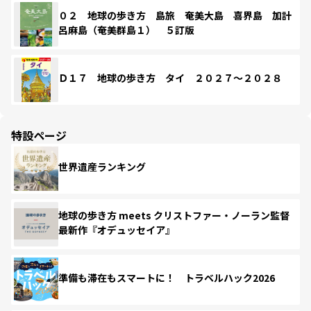
０２ 地球の歩き方 島旅 奄美大島 喜界島 加計
呂麻島（奄美群島１） ５訂版
Ｄ１７ 地球の歩き方 タイ ２０２７～２０２８
特設ページ
世界遺産ランキング
地球の歩き方 meets クリストファー・ノーラン監督
最新作『オデュッセイア』
準備も滞在もスマートに！ トラベルハック2026