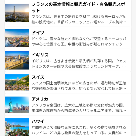
フランスの基本情報と観光ガイド・有名観光スポ
ませてくれるイタリアで、忘れられない旅をしてみよう！
文化が根付くこの国では、情熱的なフラメンコ、熱気あふ
なお、新着のイタリア情報は
コンテンツ一覧
を参照してほ
れる闘牛、そして美味しいタパスが生活の一部となってい
ット
しい。
る。首都マドリードの洗練された雰囲気や、バルセロナの
フランスは、世界中の旅行者を魅了し続けるヨーロッパ屈
アートに溢れた街角から、地方では古代ローマ遺跡や中世
指の観光地だ。首都パリのエッフェル塔やルーブル美術館
の城塞都市、穏やかなビーチリゾートまで多彩な表情を見
といった象徴的なスポットから、田舎町の古風な美しさま
せる。地方によって風土や気候が異なるスペインはその個
ドイツ
で、幅広い魅力が詰まっている。華麗な宮殿、歴史的な大
性で訪れる人を魅了する。 なお、新着のスペイン情報は
コ
聖堂、美しいビーチ、そして豊かな自然が、訪れる者を心
ドイツは、豊かな歴史と多彩な文化が交差するヨーロッパ
ンテンツ一覧
を参照してほしい。
から魅了する。また、フランスは美食の国としても知ら
の中心に位置する国。中世の街並みが残るロマンチック街
れ、フランス料理はユネスコ無形文化遺産にも登録されて
道から、未来を先取りするようなモダンな都市まで多様な
イギリス
いる。シャンパンの発祥地であるランス、プロヴァンスの
顔を持つこの国は、どこを歩いても飽きることがない。ベ
香り高いラベンダー畑など、多彩な楽しみ方が可能だ。さ
ルリンの文化的活気、バイエルン州のアルプスの絶景、そ
イギリスは、古きよき伝統と最先端が共存する国。ウェス
らに、パリ以外の地域にも魅力が溢れており、どの街角に
してライン川沿いのワイン畑といった風景は必見。ビール
トミンスター寺院や大英博物館のようなランドマーク、歴
も豊かな歴史と文化が息づいている。パリ以外の個性あふ
とソーセージを味わいながら地元の人と過ごす楽しい時間
史ある大学都市、美しい丘陵地帯や牧歌的な風景など、エ
れる地方に足を運ぶとそれぞれで全く異なる文化を体験で
スイス
は、お酒好きな人にはぜひ体験してほしい。 なお、新着の
リアごとに異なる魅力がある。また、優雅なアフタヌーン
きるだろう。 なお、新着のフランス情報は
コンテンツ一覧
ドイツ情報は
コンテンツ一覧
を参照してほしい。
ティー、ビール好きにはたまらない英国パブ、サッカー観
スイスの国土面積は九州ほどの広さだが、運行時刻が正確
を参照してほしい。
戦など、本場だからこそできる体験も豊富。イギリスを旅
な交通網が整備されており、初心者でも安心して個人旅行
して楽しみつくそう。 なお、新着のイギリス情報は
コンテ
を楽しめる。日本同様に時刻表どおりの旅が可能だ。中世
アメリカ
ンツ一覧
を参照してほしい。
の建物がそのまま残る町や、スイスならではのユニークな
博物館もあり、アルプス観光だけでなく町歩きも満喫する
アメリカ合衆国は、広大な土地と多様な文化が魅力の国。
ことができる。国民の所得が高いため物価も高いが、旅行
東海岸の都市部から西海岸のカリフォルニアまで、訪れる
者向けの交通パス提供のサービスもあり、うまく活用すれ
場所ごとに異なる風景と体験が待っている。ニューヨーク
ハワイ
ば市内交通費無料で観光を楽しむこともできる。 なお、新
のような巨大都市は、観光、ショッピング、エンターテイ
着のスイス情報は
コンテンツ一覧
を参照してほしい。
ンメントが詰まった刺激的なスポットだ。一方、アメリカ
年間を通じて温暖な気候に恵まれ、多くの島で構成される
西部には大自然が広がり、グランドキャニオンやイエロー
ハワイは、どの島も独自の魅力をもっている。大自然の神