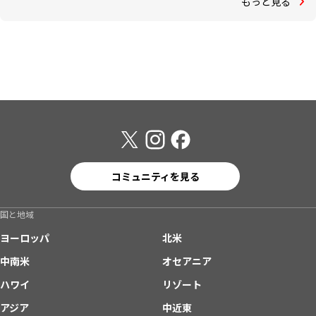
もっと見る
コミュニティを見る
国と地域
ヨーロッパ
北米
中南米
オセアニア
ハワイ
リゾート
アジア
中近東