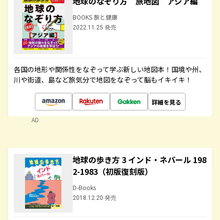
地球のなぞり方 旅地図 アジア編
BOOKS 旅と健康
2022.11.25 発売
各国の地形や関係性をなぞって学ぶ新しい地図本！国境や州、
川や街道、島など旅気分で地図をなぞって脳もイキイキ！
詳細を見る
AD
地球の歩き方 3 インド・ネパール 198
2-1983（初版復刻版）
D-Books
2018.12.20 発売