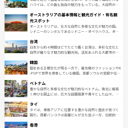
西部には大自然が広がり、グランドキャニオンやイエロー
ハワイは、どの島も独自の魅力をもっている。大自然の神
ストーン国立公園といった絶景が堪能できる。さらに、南
秘を感じたいなら、火山が生み出した壮大な景観を誇るハ
オーストラリアの基本情報と観光ガイド・有名観
部のニューオーリンズでは、音楽と美食が融合した独特の
ワイ島は見逃せない。また、定番の観光地といえばオアフ
文化が魅力。旅行者はアメリカの各地域で異なる魅力を楽
島だが、静かな自然を求めるならマウイ島やカウアイ島が
光スポット
しみながら、その多様性と豊かな歴史を感じることができ
おすすめ。エメラルドグリーンに輝く海をはじめ、豊かな
オーストラリアは、壮大な自然と多様な文化が魅力の国。
るだろう。車でのロードトリップや列車の旅も、アメリカ
文化や歴史が息づいている。「アロハスピリット」と呼ば
シドニーのシンボルであるシドニー・オペラハウス、オー
ならではの贅沢な旅のスタイルだ。 なお、新着のアメリカ
れるおもてなしの心で訪れる人々を迎えてくれるハワイの
ストラリア東海岸北部に広がる大サンゴ礁地帯グレートバ
情報は
コンテンツ一覧
を参照してほしい。
人々、おいしいローカルフードやハワイアンミュージッ
台湾
リアリーフや大陸中央部にそびえるウルル（エアーズロッ
ク、伝統的なフラダンスなど、すべてがハワイの魅力を彩
ク）、タスマニアの美しい原生林やケアンズの熱帯雨林な
日本から約４時間ほどでたどり着く台湾は、多彩な文化と
っている。訪れるたびに新しい発見と感動が待っているハ
ど、見どころがたくさん。また、カフェやワイン、オージ
自然が織りなす魅力的な観光地。活気あふれる大都市の台
ワイを、存分に味わってほしい。 なお、新着のハワイ情報
ービーフなどの食文化も豊かで、美味しいものであふれて
北やノスタルジックな町並みが人気な九份（ジォウフェ
は
コンテンツ一覧
を参照してほしい。
韓国
いる。アクティビティも充実しており、サーフィンやダイ
ン）、静ひつな山岳地帯である台湾東部など、都市の喧騒
ビング、ハイキングなど、アウトドア好きにはたまらな
と山間の静けさが共存しており、訪れる人に新しい発見と
歴史ある王朝文化が残る一方で、最先端のファッションやK
い。オーストラリアの多彩な魅力を存分に味わいつくそ
驚きをもたらしてくれる。また、奥深い台湾の食文化も魅
-POPで世界を席巻している韓国。首都ソウルの宮殿や伝統
う。 なお、新着のオーストラリア情報は
コンテンツ一覧
を
力で、夜市などの屋台グルメから高級料理、ヘルシーで美
家屋が並ぶエリアでは韓国の歴史と文化に浸ることがで
参照してほしい。
ベトナム
容にもいいと評判のスイーツなど、バラエティ豊かな料理
き、地方に足を延ばせば四季折々の自然美を楽しむことが
が味わえる。 なお、新着の台湾情報は
コンテンツ一覧
を参
できる。そして、キムチや焼肉、絶品のストリートフード
豊かな自然と多様な文化が魅力的なベトナム。南北に細長
照してほしい。
まで、さまざまな韓国料理が待っている。夜には、韓国な
く伸びる国土には、広大な田園風景や青々とした山々、世
らではのナイトライフも堪能できる。あたたかいホスピタ
界遺産に登録された壮大な自然景観が点在し、都市部では
タイ
リティに包まれながら、韓国の多彩な魅力を心ゆくまで味
急速な発展と共に伝統が息づく。ハノイの古い町並みやホ
わってみてほしい。 なお、新着の韓国情報は
コンテンツ一
ーチミン市のフランス統治時代の建物も、独特の雰囲気を
タイは、東南アジアに位置する豊かな自然と歴史が息づく
覧
を参照してほしい。
醸し出している。また、バラエティの豊かさとおいしさで
国だ。首都バンコクは高層ビルが立ち並ぶ一方、伝統的な
世界中の食通を魅了してやまないベトナム料理も魅力のひ
寺院や市場がいたるところに点在し、古きよき文化と現代
香港
とつ。フォーやバインミー、ベトナムコーヒーなどは、ぜ
の活気が交差している。北部ではチェンマイなどの山岳地