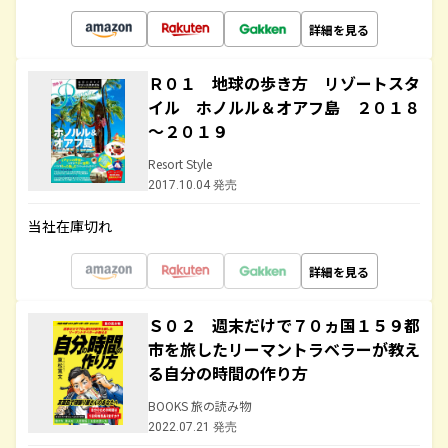
詳細を見る
Ｒ０１ 地球の歩き方 リゾートスタ
イル ホノルル＆オアフ島 ２０１８
～２０１９
Resort Style
2017.10.04 発売
当社在庫切れ
詳細を見る
Ｓ０２ 週末だけで７０ヵ国１５９都
市を旅したリーマントラベラーが教え
る自分の時間の作り方
BOOKS 旅の読み物
2022.07.21 発売