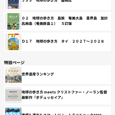
Ｊ３３ 地球の歩き方 墨田区
０２ 地球の歩き方 島旅 奄美大島 喜界島 加計
呂麻島（奄美群島１） ５訂版
Ｄ１７ 地球の歩き方 タイ ２０２７～２０２８
特設ページ
世界遺産ランキング
地球の歩き方 meets クリストファー・ノーラン監督
最新作『オデュッセイア』