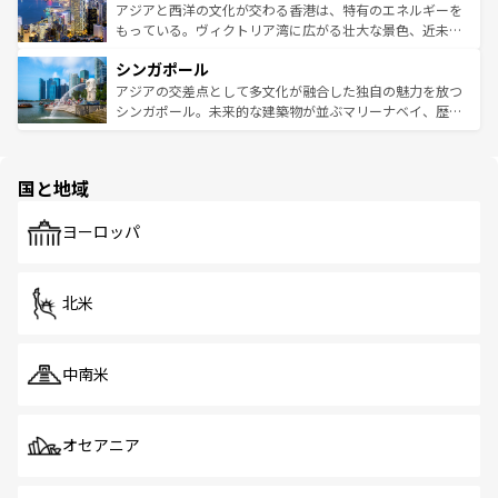
ひ現地で味わいたい。どの地域を訪れてもあたたかい人々
帯で自然と触れ合い、南部ではプーケットやクラビの美し
アジアと西洋の文化が交わる香港は、特有のエネルギーを
が旅行者を迎えてくれるので、きっと忘れられない旅にな
いビーチでリゾート気分を楽しむことができる。タイ料理
もっている。ヴィクトリア湾に広がる壮大な景色、近未来
るはずだ。 なお、新着のベトナム情報は
コンテンツ一覧
を
は世界的に有名で、屋台から高級レストランまで味覚を刺
的なアートスポット、そして歴史と現代が融合した町並
参照してほしい。
シンガポール
激する。気候は一年中温暖で、どの季節にも異なる楽しみ
み、どこを訪れても感動するはず。観光スポットが密集し
が待っている。親しみやすいタイの人々、仏教を中心とし
ており、効率よく見どころを回れるのも魅力。息をのむよ
アジアの交差点として多文化が融合した独自の魅力を放つ
た文化、そして多様な観光資源が、訪れる旅人を魅了し続
うな絶景から文化的な体験まで、香港を存分に楽しみ尽く
シンガポール。未来的な建築物が並ぶマリーナベイ、歴史
ける。 なお、新着のタイ情報は
コンテンツ一覧
を参照して
そう。 なお、新着の香港情報は
コンテンツ一覧
を参照して
と伝統を感じられるエスニックタウン、多数の緑豊かな公
ほしい。
ほしい。
園や自然保護区など、自然が調和した近代的な景観と文化
の多様性あふれるカラフルな町は、どこを歩いても新しい
国と地域
発見がある。さらに、治安のよさや充実した公共交通機関
も、旅行者にとっては魅力的なポイント。グルメも豊富
で、ホーカーズは地元の風情を楽しめる外せないスポット
ヨーロッパ
だ。訪れる人を飽きさせないシンガポールで、多様な魅力
を体感しよう。 なお、新着のシンガポール情報は
コンテン
ツ一覧
を参照してほしい。
北米
中南米
オセアニア