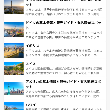
しい。
れる闘牛、そして美味しいタパスが生活の一部となってい
ット
る。首都マドリードの洗練された雰囲気や、バルセロナの
フランスは、世界中の旅行者を魅了し続けるヨーロッパ屈
アートに溢れた街角から、地方では古代ローマ遺跡や中世
指の観光地だ。首都パリのエッフェル塔やルーブル美術館
の城塞都市、穏やかなビーチリゾートまで多彩な表情を見
といった象徴的なスポットから、田舎町の古風な美しさま
せる。地方によって風土や気候が異なるスペインはその個
ドイツの基本情報と観光ガイド・有名観光スポッ
で、幅広い魅力が詰まっている。華麗な宮殿、歴史的な大
性で訪れる人を魅了する。 なお、新着のスペイン情報は
コ
聖堂、美しいビーチ、そして豊かな自然が、訪れる者を心
ト
ンテンツ一覧
を参照してほしい。
から魅了する。また、フランスは美食の国としても知ら
ドイツは、豊かな歴史と多彩な文化が交差するヨーロッパ
れ、フランス料理はユネスコ無形文化遺産にも登録されて
の中心に位置する国。中世の街並みが残るロマンチック街
いる。シャンパンの発祥地であるランス、プロヴァンスの
道から、未来を先取りするようなモダンな都市まで多様な
香り高いラベンダー畑など、多彩な楽しみ方が可能だ。さ
イギリス
顔を持つこの国は、どこを歩いても飽きることがない。ベ
らに、パリ以外の地域にも魅力が溢れており、どの街角に
ルリンの文化的活気、バイエルン州のアルプスの絶景、そ
イギリスは、古きよき伝統と最先端が共存する国。ウェス
も豊かな歴史と文化が息づいている。パリ以外の個性あふ
してライン川沿いのワイン畑といった風景は必見。ビール
トミンスター寺院や大英博物館のようなランドマーク、歴
れる地方に足を運ぶとそれぞれで全く異なる文化を体験で
とソーセージを味わいながら地元の人と過ごす楽しい時間
史ある大学都市、美しい丘陵地帯や牧歌的な風景など、エ
きるだろう。 なお、新着のフランス情報は
コンテンツ一覧
スイス
は、お酒好きな人にはぜひ体験してほしい。 なお、新着の
リアごとに異なる魅力がある。また、優雅なアフタヌーン
を参照してほしい。
ドイツ情報は
コンテンツ一覧
を参照してほしい。
ティー、ビール好きにはたまらない英国パブ、サッカー観
スイスの国土面積は九州ほどの広さだが、運行時刻が正確
戦など、本場だからこそできる体験も豊富。イギリスを旅
な交通網が整備されており、初心者でも安心して個人旅行
して楽しみつくそう。 なお、新着のイギリス情報は
コンテ
を楽しめる。日本同様に時刻表どおりの旅が可能だ。中世
アメリカの基本情報と観光ガイド・有名観光スポ
ンツ一覧
を参照してほしい。
の建物がそのまま残る町や、スイスならではのユニークな
博物館もあり、アルプス観光だけでなく町歩きも満喫する
ット
ことができる。国民の所得が高いため物価も高いが、旅行
アメリカ合衆国は、広大な土地と多様な文化が魅力の国。
者向けの交通パス提供のサービスもあり、うまく活用すれ
東海岸の都市部から西海岸のカリフォルニアまで、訪れる
ば市内交通費無料で観光を楽しむこともできる。 なお、新
場所ごとに異なる風景と体験が待っている。ニューヨーク
着のスイス情報は
コンテンツ一覧
を参照してほしい。
ハワイ
のような巨大都市は、観光、ショッピング、エンターテイ
ンメントが詰まった刺激的なスポットだ。一方、アメリカ
年間を通じて温暖な気候に恵まれ、多くの島で構成される