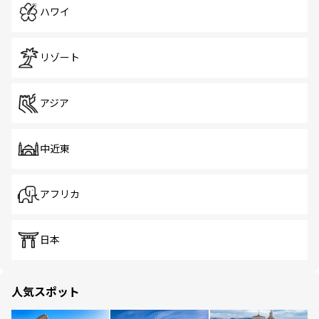
ハワイ
リゾート
アジア
中近東
アフリカ
日本
人気スポット