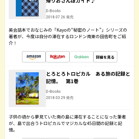
帰りおさんぽガイド♪
D-Books
2018.07.26 発売
英会話本でおなじみの「Kayoの“秘密のノート”」シリーズの
著者が、今度は自分の滞在するロンドン南東の田舎町をご紹
介！
詳細を見る
とろとろトロピカル ある旅の記録と
記憶。 第1巻
D-Books
2018.03.29 発売
子供の頃から夢見ていた南の島に滞在することになった筆者
が、島で出合うトロピカルでマジカルな45日間の記録と記
憶。