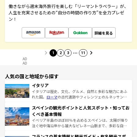
働きながら週末海外旅行を楽しむ「リーマントラベラー」が、
人生を充実させるための“自分の時間の作り方”を全力プレゼ
ン！
詳細を見る
…
1
2
3
11
AD
AD
人気の国と地域から探す
イタリア
イタリアは歴史、文化、グルメ、自然と多彩な魅力にあふ
れた国。
ローマ
の古代遺跡やフィレンツェのルネッサンス
美術、ヴェネツィアの運河など、歴史あるスポットはもち
スペインの観光ポイントと人気スポット・知ってお
ろん、トスカーナの美しい田園風景やアマルフィ海岸の絶
景など、自然景観も見逃せない。観光の合間には、本場の
くべき基本情報
ピザやパスタなど、絶品のイタリア料理を堪能することも
イベリア半島のほぼ80％を占めるスペインは、太陽が降り
できる。朝目覚めてから夜眠るまで、すべての瞬間を楽し
注ぐ地中海沿岸から雄大なピレネー山脈まで、多彩な自然
ませてくれるイタリアで、忘れられない旅をしてみよう！
と文化が詰まったヨーロッパ屈指の旅行先だ。多様な地域
なお、新着のイタリア情報は
コンテンツ一覧
を参照してほ
フランスの基本情報と観光ガイド・有名観光スポ
文化が根付くこの国では、情熱的なフラメンコ、熱気あふ