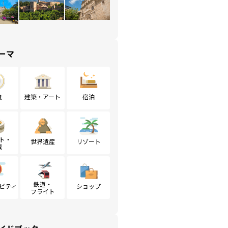
ーマ
食
建築・アート
宿泊
ト・
世界遺産
リゾート
戦
鉄道・
ビティ
ショップ
フライト