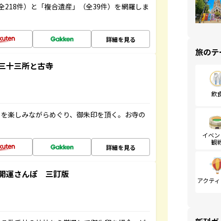
全218件）と「複合遺産」（全39件）を網羅しま
詳細を見る
旅のテ
三十三所と古寺
飲
々を楽しみながらめぐり、御朱印を頂く。お寺の
イベン
観
詳細を見る
開運さんぽ 三訂版
アクティ