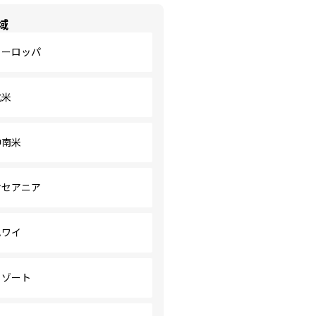
域
ヨーロッパ
北米
中南米
オセアニア
ハワイ
リゾート