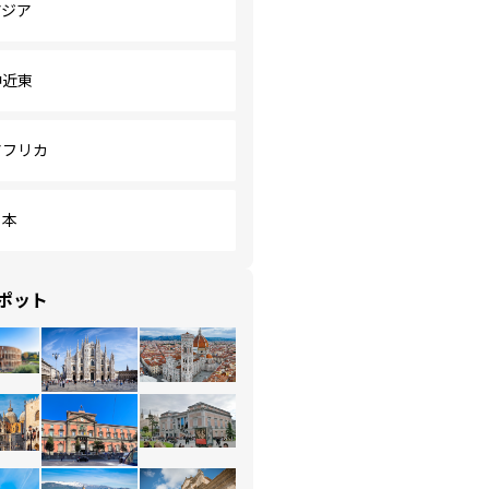
アジア
中近東
アフリカ
日本
ポット