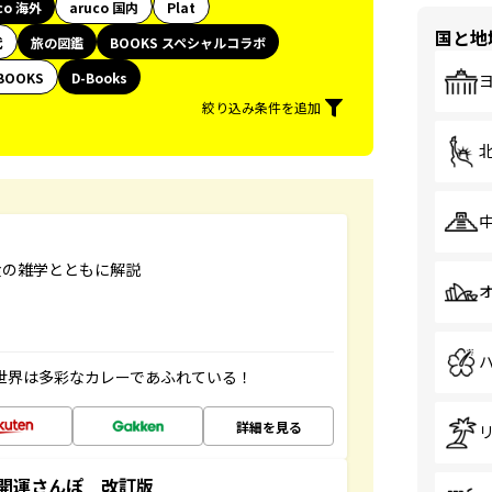
co 海外
aruco 国内
Plat
国と地
代
旅の図鑑
BOOKS スペシャルコラボ
BOOKS
D-Books
絞り込み条件を追加
食の雑学とともに解説
 世界は多彩なカレーであふれている！
詳細を見る
開運さんぽ 改訂版