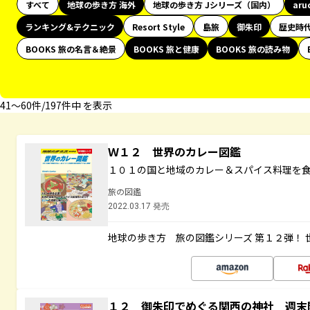
すべて
地球の歩き方 海外
地球の歩き方 Jシリーズ（国内）
aru
ランキング&テクニック
Resort Style
島旅
御朱印
歴史時
BOOKS 旅の名言＆絶景
BOOKS 旅と健康
BOOKS 旅の読み物
41〜60件/197件中 を表示
Ｗ１２ 世界のカレー図鑑
１０１の国と地域のカレー＆スパイス料理を
旅の図鑑
2022.03.17 発売
地球の歩き方 旅の図鑑シリーズ 第１２弾！
１２ 御朱印でめぐる関西の神社 週末