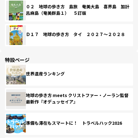
０２ 地球の歩き方 島旅 奄美大島 喜界島 加計
呂麻島（奄美群島１） ５訂版
Ｄ１７ 地球の歩き方 タイ ２０２７～２０２８
特設ページ
世界遺産ランキング
地球の歩き方 meets クリストファー・ノーラン監督
最新作『オデュッセイア』
準備も滞在もスマートに！ トラベルハック2026