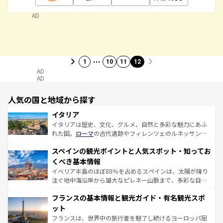
AD
…
1
10
11
12
AD
AD
人気の国と地域から探す
イタリア
イタリアは歴史、文化、グルメ、自然と多彩な魅力にあふ
れた国。
ローマ
の古代遺跡やフィレンツェのルネッサンス
美術、ヴェネツィアの運河など、歴史あるスポットはもち
スペインの観光ポイントと人気スポット・知ってお
ろん、トスカーナの美しい田園風景やアマルフィ海岸の絶
景など、自然景観も見逃せない。観光の合間には、本場の
くべき基本情報
ピザやパスタなど、絶品のイタリア料理を堪能することも
イベリア半島のほぼ80％を占めるスペインは、太陽が降り
できる。朝目覚めてから夜眠るまで、すべての瞬間を楽し
注ぐ地中海沿岸から雄大なピレネー山脈まで、多彩な自然
ませてくれるイタリアで、忘れられない旅をしてみよう！
と文化が詰まったヨーロッパ屈指の旅行先だ。多様な地域
なお、新着のイタリア情報は
コンテンツ一覧
を参照してほ
フランスの基本情報と観光ガイド・有名観光スポ
文化が根付くこの国では、情熱的なフラメンコ、熱気あふ
しい。
れる闘牛、そして美味しいタパスが生活の一部となってい
ット
る。首都マドリードの洗練された雰囲気や、バルセロナの
フランスは、世界中の旅行者を魅了し続けるヨーロッパ屈