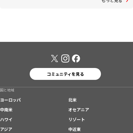
もっと見る
コミュニティを見る
国と地域
ヨーロッパ
北米
中南米
オセアニア
ハワイ
リゾート
アジア
中近東