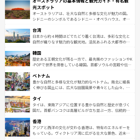
オーストラリアの基本情報と観光ガイド・有名観
部のニューオーリンズでは、音楽と美食が融合した独特の
ワイ島は見逃せない。また、定番の観光地といえばオアフ
文化が魅力。旅行者はアメリカの各地域で異なる魅力を楽
島だが、静かな自然を求めるならマウイ島やカウアイ島が
光スポット
しみながら、その多様性と豊かな歴史を感じることができ
おすすめ。エメラルドグリーンに輝く海をはじめ、豊かな
オーストラリアは、壮大な自然と多様な文化が魅力の国。
るだろう。車でのロードトリップや列車の旅も、アメリカ
文化や歴史が息づいている。「アロハスピリット」と呼ば
シドニーのシンボルであるシドニー・オペラハウス、オー
ならではの贅沢な旅のスタイルだ。 なお、新着のアメリカ
れるおもてなしの心で訪れる人々を迎えてくれるハワイの
ストラリア東海岸北部に広がる大サンゴ礁地帯グレートバ
情報は
コンテンツ一覧
を参照してほしい。
人々、おいしいローカルフードやハワイアンミュージッ
台湾
リアリーフや大陸中央部にそびえるウルル（エアーズロッ
ク、伝統的なフラダンスなど、すべてがハワイの魅力を彩
ク）、タスマニアの美しい原生林やケアンズの熱帯雨林な
日本から約４時間ほどでたどり着く台湾は、多彩な文化と
っている。訪れるたびに新しい発見と感動が待っているハ
ど、見どころがたくさん。また、カフェやワイン、オージ
自然が織りなす魅力的な観光地。活気あふれる大都市の台
ワイを、存分に味わってほしい。 なお、新着のハワイ情報
ービーフなどの食文化も豊かで、美味しいものであふれて
北やノスタルジックな町並みが人気な九份（ジォウフェ
は
コンテンツ一覧
を参照してほしい。
韓国
いる。アクティビティも充実しており、サーフィンやダイ
ン）、静ひつな山岳地帯である台湾東部など、都市の喧騒
ビング、ハイキングなど、アウトドア好きにはたまらな
と山間の静けさが共存しており、訪れる人に新しい発見と
歴史ある王朝文化が残る一方で、最先端のファッションやK
い。オーストラリアの多彩な魅力を存分に味わいつくそ
驚きをもたらしてくれる。また、奥深い台湾の食文化も魅
-POPで世界を席巻している韓国。首都ソウルの宮殿や伝統
う。 なお、新着のオーストラリア情報は
コンテンツ一覧
を
力で、夜市などの屋台グルメから高級料理、ヘルシーで美
家屋が並ぶエリアでは韓国の歴史と文化に浸ることがで
参照してほしい。
ベトナム
容にもいいと評判のスイーツなど、バラエティ豊かな料理
き、地方に足を延ばせば四季折々の自然美を楽しむことが
が味わえる。 なお、新着の台湾情報は
コンテンツ一覧
を参
できる。そして、キムチや焼肉、絶品のストリートフード
豊かな自然と多様な文化が魅力的なベトナム。南北に細長
照してほしい。
まで、さまざまな韓国料理が待っている。夜には、韓国な
く伸びる国土には、広大な田園風景や青々とした山々、世
らではのナイトライフも堪能できる。あたたかいホスピタ
界遺産に登録された壮大な自然景観が点在し、都市部では
タイ
リティに包まれながら、韓国の多彩な魅力を心ゆくまで味
急速な発展と共に伝統が息づく。ハノイの古い町並みやホ
わってみてほしい。 なお、新着の韓国情報は
コンテンツ一
ーチミン市のフランス統治時代の建物も、独特の雰囲気を
タイは、東南アジアに位置する豊かな自然と歴史が息づく
覧
を参照してほしい。
醸し出している。また、バラエティの豊かさとおいしさで
国だ。首都バンコクは高層ビルが立ち並ぶ一方、伝統的な
世界中の食通を魅了してやまないベトナム料理も魅力のひ
寺院や市場がいたるところに点在し、古きよき文化と現代
香港
とつ。フォーやバインミー、ベトナムコーヒーなどは、ぜ
の活気が交差している。北部ではチェンマイなどの山岳地
ひ現地で味わいたい。どの地域を訪れてもあたたかい人々
帯で自然と触れ合い、南部ではプーケットやクラビの美し
アジアと西洋の文化が交わる香港は、特有のエネルギーを
が旅行者を迎えてくれるので、きっと忘れられない旅にな
いビーチでリゾート気分を楽しむことができる。タイ料理
もっている。ヴィクトリア湾に広がる壮大な景色、近未来
るはずだ。 なお、新着のベトナム情報は
コンテンツ一覧
を
は世界的に有名で、屋台から高級レストランまで味覚を刺
的なアートスポット、そして歴史と現代が融合した町並