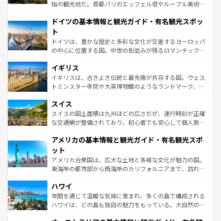
アートに溢れた街角から、地方では古代ローマ遺跡や中世
指の観光地だ。首都パリのエッフェル塔やルーブル美術館
の城塞都市、穏やかなビーチリゾートまで多彩な表情を見
といった象徴的なスポットから、田舎町の古風な美しさま
せる。地方によって風土や気候が異なるスペインはその個
ドイツの基本情報と観光ガイド・有名観光スポッ
で、幅広い魅力が詰まっている。華麗な宮殿、歴史的な大
性で訪れる人を魅了する。 なお、新着のスペイン情報は
コ
聖堂、美しいビーチ、そして豊かな自然が、訪れる者を心
ト
ンテンツ一覧
を参照してほしい。
から魅了する。また、フランスは美食の国としても知ら
ドイツは、豊かな歴史と多彩な文化が交差するヨーロッパ
れ、フランス料理はユネスコ無形文化遺産にも登録されて
の中心に位置する国。中世の街並みが残るロマンチック街
いる。シャンパンの発祥地であるランス、プロヴァンスの
道から、未来を先取りするようなモダンな都市まで多様な
香り高いラベンダー畑など、多彩な楽しみ方が可能だ。さ
イギリス
顔を持つこの国は、どこを歩いても飽きることがない。ベ
らに、パリ以外の地域にも魅力が溢れており、どの街角に
ルリンの文化的活気、バイエルン州のアルプスの絶景、そ
イギリスは、古きよき伝統と最先端が共存する国。ウェス
も豊かな歴史と文化が息づいている。パリ以外の個性あふ
してライン川沿いのワイン畑といった風景は必見。ビール
トミンスター寺院や大英博物館のようなランドマーク、歴
れる地方に足を運ぶとそれぞれで全く異なる文化を体験で
とソーセージを味わいながら地元の人と過ごす楽しい時間
史ある大学都市、美しい丘陵地帯や牧歌的な風景など、エ
きるだろう。 なお、新着のフランス情報は
コンテンツ一覧
スイス
は、お酒好きな人にはぜひ体験してほしい。 なお、新着の
リアごとに異なる魅力がある。また、優雅なアフタヌーン
を参照してほしい。
ドイツ情報は
コンテンツ一覧
を参照してほしい。
ティー、ビール好きにはたまらない英国パブ、サッカー観
スイスの国土面積は九州ほどの広さだが、運行時刻が正確
戦など、本場だからこそできる体験も豊富。イギリスを旅
な交通網が整備されており、初心者でも安心して個人旅行
して楽しみつくそう。 なお、新着のイギリス情報は
コンテ
を楽しめる。日本同様に時刻表どおりの旅が可能だ。中世
アメリカの基本情報と観光ガイド・有名観光スポ
ンツ一覧
を参照してほしい。
の建物がそのまま残る町や、スイスならではのユニークな
博物館もあり、アルプス観光だけでなく町歩きも満喫する
ット
ことができる。国民の所得が高いため物価も高いが、旅行
アメリカ合衆国は、広大な土地と多様な文化が魅力の国。
者向けの交通パス提供のサービスもあり、うまく活用すれ
東海岸の都市部から西海岸のカリフォルニアまで、訪れる
ば市内交通費無料で観光を楽しむこともできる。 なお、新
場所ごとに異なる風景と体験が待っている。ニューヨーク
着のスイス情報は
コンテンツ一覧
を参照してほしい。
ハワイ
のような巨大都市は、観光、ショッピング、エンターテイ
ンメントが詰まった刺激的なスポットだ。一方、アメリカ
年間を通じて温暖な気候に恵まれ、多くの島で構成される
西部には大自然が広がり、グランドキャニオンやイエロー
ハワイは、どの島も独自の魅力をもっている。大自然の神
ストーン国立公園といった絶景が堪能できる。さらに、南
秘を感じたいなら、火山が生み出した壮大な景観を誇るハ