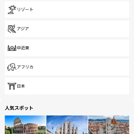
リゾート
アジア
中近東
アフリカ
日本
人気スポット