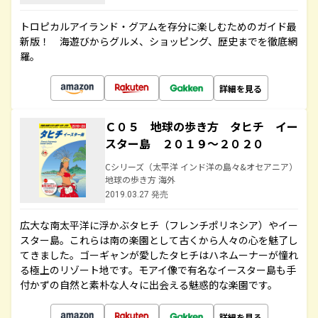
トロピカルアイランド・グアムを存分に楽しむためのガイド最
新版！ 海遊びからグルメ、ショッピング、歴史までを徹底網
羅。
詳細を見る
Ｃ０５ 地球の歩き方 タヒチ イー
スター島 ２０１９～２０２０
Cシリーズ（太平洋 インド洋の島々&オセアニア）
地球の歩き方 海外
2019.03.27 発売
広大な南太平洋に浮かぶタヒチ（フレンチポリネシア）やイー
スター島。これらは南の楽園として古くから人々の心を魅了し
てきました。ゴーギャンが愛したタヒチはハネムーナーが憧れ
る極上のリゾート地です。モアイ像で有名なイースター島も手
付かずの自然と素朴な人々に出会える魅惑的な楽園です。
詳細を見る