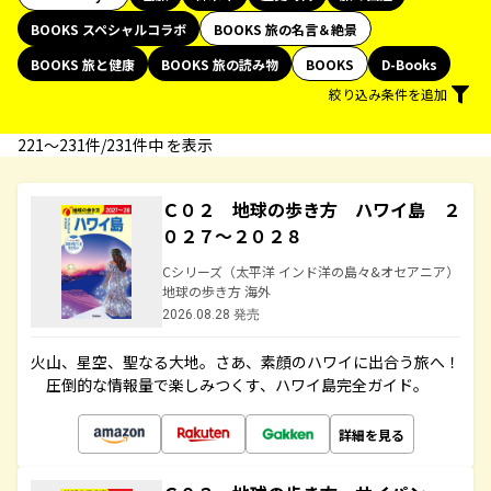
BOOKS スペシャルコラボ
BOOKS 旅の名言＆絶景
BOOKS 旅と健康
BOOKS 旅の読み物
BOOKS
D-Books
絞り込み条件を追加
221〜231件/231件中 を表示
Ｃ０２ 地球の歩き方 ハワイ島 ２
０２７～２０２８
Cシリーズ（太平洋 インド洋の島々&オセアニア）
地球の歩き方 海外
2026.08.28 発売
火山、星空、聖なる大地――。さあ、素顔のハワイに出合う旅へ！
圧倒的な情報量で楽しみつくす、ハワイ島完全ガイド。
詳細を見る