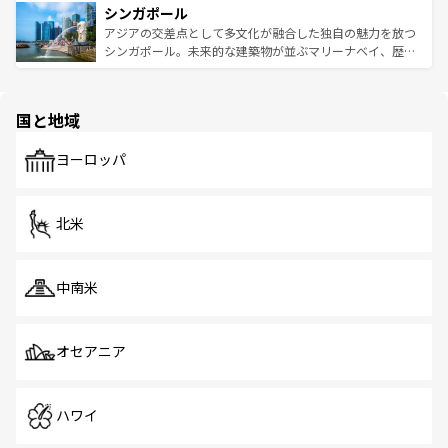
参照してほしい。
シンガポール
激する。気候は一年中温暖で、どの季節にも異なる楽しみ
み、どこを訪れても感動するはず。観光スポットが密集し
が待っている。親しみやすいタイの人々、仏教を中心とし
ており、効率よく見どころを回れるのも魅力。息をのむよ
アジアの交差点として多文化が融合した独自の魅力を放つ
た文化、そして多様な観光資源が、訪れる旅人を魅了し続
うな絶景から文化的な体験まで、香港を存分に楽しみ尽く
シンガポール。未来的な建築物が並ぶマリーナベイ、歴史
ける。 なお、新着のタイ情報は
コンテンツ一覧
を参照して
そう。 なお、新着の香港情報は
コンテンツ一覧
を参照して
と伝統を感じられるエスニックタウン、多数の緑豊かな公
ほしい。
ほしい。
園や自然保護区など、自然が調和した近代的な景観と文化
の多様性あふれるカラフルな町は、どこを歩いても新しい
国と地域
発見がある。さらに、治安のよさや充実した公共交通機関
も、旅行者にとっては魅力的なポイント。グルメも豊富
で、ホーカーズは地元の風情を楽しめる外せないスポット
ヨーロッパ
だ。訪れる人を飽きさせないシンガポールで、多様な魅力
を体感しよう。 なお、新着のシンガポール情報は
コンテン
ツ一覧
を参照してほしい。
北米
中南米
オセアニア
ハワイ