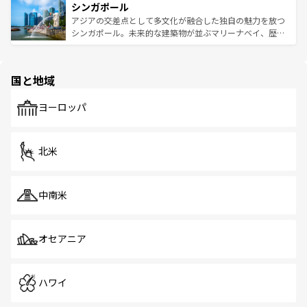
参照してほしい。
シンガポール
激する。気候は一年中温暖で、どの季節にも異なる楽しみ
み、どこを訪れても感動するはず。観光スポットが密集し
が待っている。親しみやすいタイの人々、仏教を中心とし
ており、効率よく見どころを回れるのも魅力。息をのむよ
アジアの交差点として多文化が融合した独自の魅力を放つ
た文化、そして多様な観光資源が、訪れる旅人を魅了し続
うな絶景から文化的な体験まで、香港を存分に楽しみ尽く
シンガポール。未来的な建築物が並ぶマリーナベイ、歴史
ける。 なお、新着のタイ情報は
コンテンツ一覧
を参照して
そう。 なお、新着の香港情報は
コンテンツ一覧
を参照して
と伝統を感じられるエスニックタウン、多数の緑豊かな公
ほしい。
ほしい。
園や自然保護区など、自然が調和した近代的な景観と文化
の多様性あふれるカラフルな町は、どこを歩いても新しい
国と地域
発見がある。さらに、治安のよさや充実した公共交通機関
も、旅行者にとっては魅力的なポイント。グルメも豊富
で、ホーカーズは地元の風情を楽しめる外せないスポット
ヨーロッパ
だ。訪れる人を飽きさせないシンガポールで、多様な魅力
を体感しよう。 なお、新着のシンガポール情報は
コンテン
ツ一覧
を参照してほしい。
北米
中南米
オセアニア
ハワイ