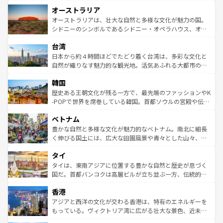
ストーン国立公園といった絶景が堪能できる。さらに、南
秘を感じたいなら、火山が生み出した壮大な景観を誇るハ
オーストラリア
部のニューオーリンズでは、音楽と美食が融合した独特の
ワイ島は見逃せない。また、定番の観光地といえばオアフ
文化が魅力。旅行者はアメリカの各地域で異なる魅力を楽
島だが、静かな自然を求めるならマウイ島やカウアイ島が
オーストラリアは、壮大な自然と多様な文化が魅力の国。
しみながら、その多様性と豊かな歴史を感じることができ
おすすめ。エメラルドグリーンに輝く海をはじめ、豊かな
シドニーのシンボルであるシドニー・オペラハウス、オー
るだろう。車でのロードトリップや列車の旅も、アメリカ
文化や歴史が息づいている。「アロハスピリット」と呼ば
ストラリア東海岸北部に広がる大サンゴ礁地帯グレートバ
ならではの贅沢な旅のスタイルだ。 なお、新着のアメリカ
台湾
れるおもてなしの心で訪れる人々を迎えてくれるハワイの
リアリーフや大陸中央部にそびえるウルル（エアーズロッ
情報は
コンテンツ一覧
を参照してほしい。
人々、おいしいローカルフードやハワイアンミュージッ
ク）、タスマニアの美しい原生林やケアンズの熱帯雨林な
日本から約４時間ほどでたどり着く台湾は、多彩な文化と
ク、伝統的なフラダンスなど、すべてがハワイの魅力を彩
ど、見どころがたくさん。また、カフェやワイン、オージ
自然が織りなす魅力的な観光地。活気あふれる大都市の台
っている。訪れるたびに新しい発見と感動が待っているハ
ービーフなどの食文化も豊かで、美味しいものであふれて
北やノスタルジックな町並みが人気な九份（ジォウフェ
ワイを、存分に味わってほしい。 なお、新着のハワイ情報
韓国
いる。アクティビティも充実しており、サーフィンやダイ
ン）、静ひつな山岳地帯である台湾東部など、都市の喧騒
は
コンテンツ一覧
を参照してほしい。
ビング、ハイキングなど、アウトドア好きにはたまらな
と山間の静けさが共存しており、訪れる人に新しい発見と
歴史ある王朝文化が残る一方で、最先端のファッションやK
い。オーストラリアの多彩な魅力を存分に味わいつくそ
驚きをもたらしてくれる。また、奥深い台湾の食文化も魅
-POPで世界を席巻している韓国。首都ソウルの宮殿や伝統
う。 なお、新着のオーストラリア情報は
コンテンツ一覧
を
力で、夜市などの屋台グルメから高級料理、ヘルシーで美
家屋が並ぶエリアでは韓国の歴史と文化に浸ることがで
参照してほしい。
ベトナム
容にもいいと評判のスイーツなど、バラエティ豊かな料理
き、地方に足を延ばせば四季折々の自然美を楽しむことが
が味わえる。 なお、新着の台湾情報は
コンテンツ一覧
を参
できる。そして、キムチや焼肉、絶品のストリートフード
豊かな自然と多様な文化が魅力的なベトナム。南北に細長
照してほしい。
まで、さまざまな韓国料理が待っている。夜には、韓国な
く伸びる国土には、広大な田園風景や青々とした山々、世
らではのナイトライフも堪能できる。あたたかいホスピタ
界遺産に登録された壮大な自然景観が点在し、都市部では
タイ
リティに包まれながら、韓国の多彩な魅力を心ゆくまで味
急速な発展と共に伝統が息づく。ハノイの古い町並みやホ
わってみてほしい。 なお、新着の韓国情報は
コンテンツ一
ーチミン市のフランス統治時代の建物も、独特の雰囲気を
タイは、東南アジアに位置する豊かな自然と歴史が息づく
覧
を参照してほしい。
醸し出している。また、バラエティの豊かさとおいしさで
国だ。首都バンコクは高層ビルが立ち並ぶ一方、伝統的な
世界中の食通を魅了してやまないベトナム料理も魅力のひ
寺院や市場がいたるところに点在し、古きよき文化と現代
香港
とつ。フォーやバインミー、ベトナムコーヒーなどは、ぜ
の活気が交差している。北部ではチェンマイなどの山岳地
ひ現地で味わいたい。どの地域を訪れてもあたたかい人々
帯で自然と触れ合い、南部ではプーケットやクラビの美し
アジアと西洋の文化が交わる香港は、特有のエネルギーを
が旅行者を迎えてくれるので、きっと忘れられない旅にな
いビーチでリゾート気分を楽しむことができる。タイ料理
もっている。ヴィクトリア湾に広がる壮大な景色、近未来
るはずだ。 なお、新着のベトナム情報は
コンテンツ一覧
を
は世界的に有名で、屋台から高級レストランまで味覚を刺
的なアートスポット、そして歴史と現代が融合した町並