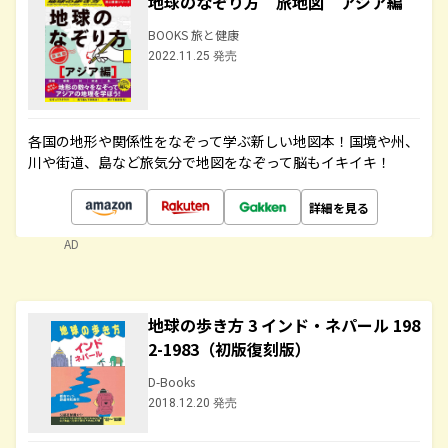
地球のなぞり方 旅地図 アジア編
BOOKS 旅と健康
2022.11.25 発売
各国の地形や関係性をなぞって学ぶ新しい地図本！国境や州、
川や街道、島など旅気分で地図をなぞって脳もイキイキ！
詳細を見る
AD
地球の歩き方 3 インド・ネパール 198
2-1983（初版復刻版）
D-Books
2018.12.20 発売