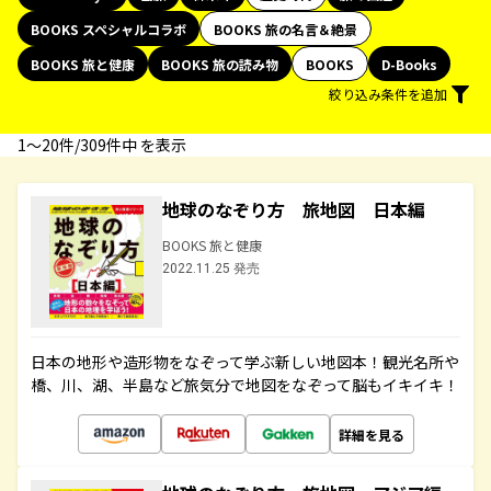
BOOKS スペシャルコラボ
BOOKS 旅の名言＆絶景
BOOKS 旅と健康
BOOKS 旅の読み物
BOOKS
D-Books
絞り込み条件を追加
1〜20件/309件中 を表示
地球のなぞり方 旅地図 日本編
BOOKS 旅と健康
2022.11.25 発売
日本の地形や造形物をなぞって学ぶ新しい地図本！観光名所や
橋、川、湖、半島など旅気分で地図をなぞって脳もイキイキ！
詳細を見る