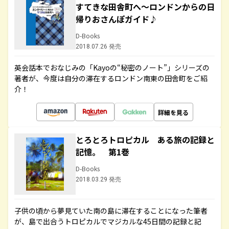
すてきな田舎町へ～ロンドンからの日
帰りおさんぽガイド♪
D-Books
2018.07.26 発売
英会話本でおなじみの「Kayoの“秘密のノート”」シリーズの
著者が、今度は自分の滞在するロンドン南東の田舎町をご紹
介！
詳細を見る
とろとろトロピカル ある旅の記録と
記憶。 第1巻
D-Books
2018.03.29 発売
子供の頃から夢見ていた南の島に滞在することになった筆者
が、島で出合うトロピカルでマジカルな45日間の記録と記