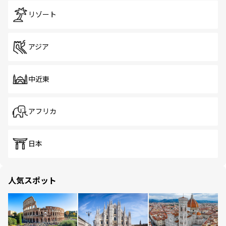
リゾート
アジア
中近東
アフリカ
日本
人気スポット