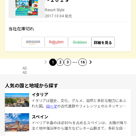
Resort Style
2017.10.04 発売
当社在庫切れ
詳細を見る
…
1
2
3
16
AD
AD
人気の国と地域から探す
イタリア
イタリアは歴史、文化、グルメ、自然と多彩な魅力にあふ
れた国。
ローマ
の古代遺跡やフィレンツェのルネッサンス
美術、ヴェネツィアの運河など、歴史あるスポットはもち
スペイン
ろん、トスカーナの美しい田園風景やアマルフィ海岸の絶
景など、自然景観も見逃せない。観光の合間には、本場の
イベリア半島のほぼ80％を占めるスペインは、太陽が降り
ピザやパスタなど、絶品のイタリア料理を堪能することも
注ぐ地中海沿岸から雄大なピレネー山脈まで、多彩な自然
できる。朝目覚めてから夜眠るまで、すべての瞬間を楽し
と文化が詰まったヨーロッパ屈指の旅行先だ。多様な地域