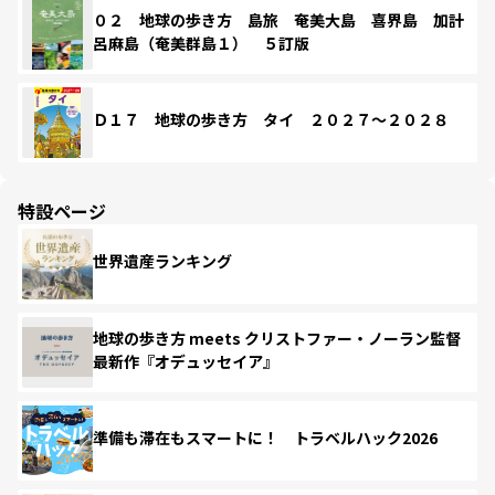
０２ 地球の歩き方 島旅 奄美大島 喜界島 加計
呂麻島（奄美群島１） ５訂版
Ｄ１７ 地球の歩き方 タイ ２０２７～２０２８
特設ページ
世界遺産ランキング
地球の歩き方 meets クリストファー・ノーラン監督
最新作『オデュッセイア』
準備も滞在もスマートに！ トラベルハック2026