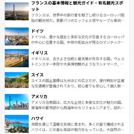
フランスの基本情報と観光ガイド・有名観光スポ
ませてくれるイタリアで、忘れられない旅をしてみよう！
文化が根付くこの国では、情熱的なフラメンコ、熱気あふ
なお、新着のイタリア情報は
コンテンツ一覧
を参照してほ
れる闘牛、そして美味しいタパスが生活の一部となってい
ット
しい。
る。首都マドリードの洗練された雰囲気や、バルセロナの
フランスは、世界中の旅行者を魅了し続けるヨーロッパ屈
アートに溢れた街角から、地方では古代ローマ遺跡や中世
指の観光地だ。首都パリのエッフェル塔やルーブル美術館
の城塞都市、穏やかなビーチリゾートまで多彩な表情を見
といった象徴的なスポットから、田舎町の古風な美しさま
せる。地方によって風土や気候が異なるスペインはその個
ドイツ
で、幅広い魅力が詰まっている。華麗な宮殿、歴史的な大
性で訪れる人を魅了する。 なお、新着のスペイン情報は
コ
聖堂、美しいビーチ、そして豊かな自然が、訪れる者を心
ドイツは、豊かな歴史と多彩な文化が交差するヨーロッパ
ンテンツ一覧
を参照してほしい。
から魅了する。また、フランスは美食の国としても知ら
の中心に位置する国。中世の街並みが残るロマンチック街
れ、フランス料理はユネスコ無形文化遺産にも登録されて
道から、未来を先取りするようなモダンな都市まで多様な
イギリス
いる。シャンパンの発祥地であるランス、プロヴァンスの
顔を持つこの国は、どこを歩いても飽きることがない。ベ
香り高いラベンダー畑など、多彩な楽しみ方が可能だ。さ
ルリンの文化的活気、バイエルン州のアルプスの絶景、そ
イギリスは、古きよき伝統と最先端が共存する国。ウェス
らに、パリ以外の地域にも魅力が溢れており、どの街角に
してライン川沿いのワイン畑といった風景は必見。ビール
トミンスター寺院や大英博物館のようなランドマーク、歴
も豊かな歴史と文化が息づいている。パリ以外の個性あふ
とソーセージを味わいながら地元の人と過ごす楽しい時間
史ある大学都市、美しい丘陵地帯や牧歌的な風景など、エ
れる地方に足を運ぶとそれぞれで全く異なる文化を体験で
スイス
は、お酒好きな人にはぜひ体験してほしい。 なお、新着の
リアごとに異なる魅力がある。また、優雅なアフタヌーン
きるだろう。 なお、新着のフランス情報は
コンテンツ一覧
ドイツ情報は
コンテンツ一覧
を参照してほしい。
ティー、ビール好きにはたまらない英国パブ、サッカー観
スイスの国土面積は九州ほどの広さだが、運行時刻が正確
を参照してほしい。
戦など、本場だからこそできる体験も豊富。イギリスを旅
な交通網が整備されており、初心者でも安心して個人旅行
して楽しみつくそう。 なお、新着のイギリス情報は
コンテ
を楽しめる。日本同様に時刻表どおりの旅が可能だ。中世
アメリカ
ンツ一覧
を参照してほしい。
の建物がそのまま残る町や、スイスならではのユニークな
博物館もあり、アルプス観光だけでなく町歩きも満喫する
アメリカ合衆国は、広大な土地と多様な文化が魅力の国。
ことができる。国民の所得が高いため物価も高いが、旅行
東海岸の都市部から西海岸のカリフォルニアまで、訪れる
者向けの交通パス提供のサービスもあり、うまく活用すれ
場所ごとに異なる風景と体験が待っている。ニューヨーク
ハワイ
ば市内交通費無料で観光を楽しむこともできる。 なお、新
のような巨大都市は、観光、ショッピング、エンターテイ
着のスイス情報は
コンテンツ一覧
を参照してほしい。
ンメントが詰まった刺激的なスポットだ。一方、アメリカ
年間を通じて温暖な気候に恵まれ、多くの島で構成される
西部には大自然が広がり、グランドキャニオンやイエロー
ハワイは、どの島も独自の魅力をもっている。大自然の神