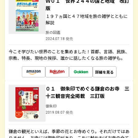
Ｗ０１ 世界２４４の国と地域 改訂
版
１９７ヵ国と４７地域を旅の雑学とともに
解説
旅の図鑑
2024.07.18 発売
今こそ学びたい世界のことを集めました！首都、言語、民族、
宗教、特長、現地の挨拶、誰かに話したくなる旅の雑学も。
詳細を見る
０１ 御朱印でめぐる鎌倉のお寺 三
十三観音完全掲載 三訂版
御朱印
2019.08.07 発売
鎌倉の観光といえば、季節の花とお寺めぐり。それだけではあ
りません。お寺には御朱印があり、これに触れればお寺の全て