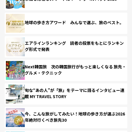
地球の歩き方アワード みんなで選ぶ、旅のベスト。
エアラインランキング 読者の投票をもとにランキン
グ形式で発表
Next韓国旅 次の韓国旅行がもっと楽しくなる 旅先・
グルメ・テクニック
旬な“あの人”が「旅」をテーマに語るインタビュー連
載 MY TRAVEL STORY
今、こんな旅がしてみたい！地球の歩き方が選ぶ2026
年絶対行くべき旅先30