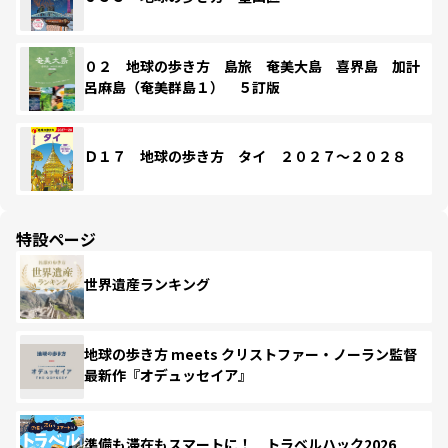
０２ 地球の歩き方 島旅 奄美大島 喜界島 加計
呂麻島（奄美群島１） ５訂版
Ｄ１７ 地球の歩き方 タイ ２０２７～２０２８
特設ページ
世界遺産ランキング
地球の歩き方 meets クリストファー・ノーラン監督
最新作『オデュッセイア』
準備も滞在もスマートに！ トラベルハック2026