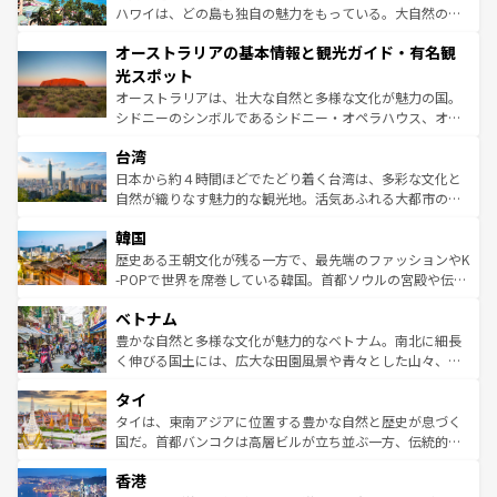
西部には大自然が広がり、グランドキャニオンやイエロー
ハワイは、どの島も独自の魅力をもっている。大自然の神
ストーン国立公園といった絶景が堪能できる。さらに、南
秘を感じたいなら、火山が生み出した壮大な景観を誇るハ
オーストラリアの基本情報と観光ガイド・有名観
部のニューオーリンズでは、音楽と美食が融合した独特の
ワイ島は見逃せない。また、定番の観光地といえばオアフ
文化が魅力。旅行者はアメリカの各地域で異なる魅力を楽
島だが、静かな自然を求めるならマウイ島やカウアイ島が
光スポット
しみながら、その多様性と豊かな歴史を感じることができ
おすすめ。エメラルドグリーンに輝く海をはじめ、豊かな
オーストラリアは、壮大な自然と多様な文化が魅力の国。
るだろう。車でのロードトリップや列車の旅も、アメリカ
文化や歴史が息づいている。「アロハスピリット」と呼ば
シドニーのシンボルであるシドニー・オペラハウス、オー
ならではの贅沢な旅のスタイルだ。 なお、新着のアメリカ
れるおもてなしの心で訪れる人々を迎えてくれるハワイの
ストラリア東海岸北部に広がる大サンゴ礁地帯グレートバ
情報は
コンテンツ一覧
を参照してほしい。
人々、おいしいローカルフードやハワイアンミュージッ
台湾
リアリーフや大陸中央部にそびえるウルル（エアーズロッ
ク、伝統的なフラダンスなど、すべてがハワイの魅力を彩
ク）、タスマニアの美しい原生林やケアンズの熱帯雨林な
日本から約４時間ほどでたどり着く台湾は、多彩な文化と
っている。訪れるたびに新しい発見と感動が待っているハ
ど、見どころがたくさん。また、カフェやワイン、オージ
自然が織りなす魅力的な観光地。活気あふれる大都市の台
ワイを、存分に味わってほしい。 なお、新着のハワイ情報
ービーフなどの食文化も豊かで、美味しいものであふれて
北やノスタルジックな町並みが人気な九份（ジォウフェ
は
コンテンツ一覧
を参照してほしい。
韓国
いる。アクティビティも充実しており、サーフィンやダイ
ン）、静ひつな山岳地帯である台湾東部など、都市の喧騒
ビング、ハイキングなど、アウトドア好きにはたまらな
と山間の静けさが共存しており、訪れる人に新しい発見と
歴史ある王朝文化が残る一方で、最先端のファッションやK
い。オーストラリアの多彩な魅力を存分に味わいつくそ
驚きをもたらしてくれる。また、奥深い台湾の食文化も魅
-POPで世界を席巻している韓国。首都ソウルの宮殿や伝統
う。 なお、新着のオーストラリア情報は
コンテンツ一覧
を
力で、夜市などの屋台グルメから高級料理、ヘルシーで美
家屋が並ぶエリアでは韓国の歴史と文化に浸ることがで
参照してほしい。
ベトナム
容にもいいと評判のスイーツなど、バラエティ豊かな料理
き、地方に足を延ばせば四季折々の自然美を楽しむことが
が味わえる。 なお、新着の台湾情報は
コンテンツ一覧
を参
できる。そして、キムチや焼肉、絶品のストリートフード
豊かな自然と多様な文化が魅力的なベトナム。南北に細長
照してほしい。
まで、さまざまな韓国料理が待っている。夜には、韓国な
く伸びる国土には、広大な田園風景や青々とした山々、世
らではのナイトライフも堪能できる。あたたかいホスピタ
界遺産に登録された壮大な自然景観が点在し、都市部では
タイ
リティに包まれながら、韓国の多彩な魅力を心ゆくまで味
急速な発展と共に伝統が息づく。ハノイの古い町並みやホ
わってみてほしい。 なお、新着の韓国情報は
コンテンツ一
ーチミン市のフランス統治時代の建物も、独特の雰囲気を
タイは、東南アジアに位置する豊かな自然と歴史が息づく
覧
を参照してほしい。
醸し出している。また、バラエティの豊かさとおいしさで
国だ。首都バンコクは高層ビルが立ち並ぶ一方、伝統的な
世界中の食通を魅了してやまないベトナム料理も魅力のひ
寺院や市場がいたるところに点在し、古きよき文化と現代
香港
とつ。フォーやバインミー、ベトナムコーヒーなどは、ぜ
の活気が交差している。北部ではチェンマイなどの山岳地