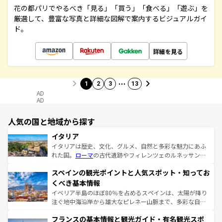
花の都パリでやるべき「見る」「買う」「食べる」「遊ぶ」を
厳選して、豊富な写真と詳細な図解で案内するビジュアルガイ
ド。
詳細を見る
…
1
2
3
13
AD
AD
人気の国と地域から探す
イタリア
イタリアは歴史、文化、グルメ、自然と多彩な魅力にあふ
れた国。
ローマ
の古代遺跡やフィレンツェのルネッサンス
美術、ヴェネツィアの運河など、歴史あるスポットはもち
スペインの観光ポイントと人気スポット・知ってお
ろん、トスカーナの美しい田園風景やアマルフィ海岸の絶
景など、自然景観も見逃せない。観光の合間には、本場の
くべき基本情報
ピザやパスタなど、絶品のイタリア料理を堪能することも
イベリア半島のほぼ80％を占めるスペインは、太陽が降り
できる。朝目覚めてから夜眠るまで、すべての瞬間を楽し
注ぐ地中海沿岸から雄大なピレネー山脈まで、多彩な自然
ませてくれるイタリアで、忘れられない旅をしてみよう！
と文化が詰まったヨーロッパ屈指の旅行先だ。多様な地域
なお、新着のイタリア情報は
コンテンツ一覧
を参照してほ
フランスの基本情報と観光ガイド・有名観光スポ
文化が根付くこの国では、情熱的なフラメンコ、熱気あふ