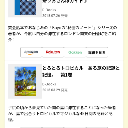
帰りおさんぽガイド♪
D-Books
2018.07.26 発売
英会話本でおなじみの「Kayoの“秘密のノート”」シリーズの
著者が、今度は自分の滞在するロンドン南東の田舎町をご紹
介！
詳細を見る
とろとろトロピカル ある旅の記録と
記憶。 第1巻
D-Books
2018.03.29 発売
子供の頃から夢見ていた南の島に滞在することになった筆者
が、島で出合うトロピカルでマジカルな45日間の記録と記
憶。