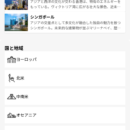
ひ現地で味わいたい。どの地域を訪れてもあたたかい人々
帯で自然と触れ合い、南部ではプーケットやクラビの美し
アジアと西洋の文化が交わる香港は、特有のエネルギーを
が旅行者を迎えてくれるので、きっと忘れられない旅にな
いビーチでリゾート気分を楽しむことができる。タイ料理
もっている。ヴィクトリア湾に広がる壮大な景色、近未来
るはずだ。 なお、新着のベトナム情報は
コンテンツ一覧
を
は世界的に有名で、屋台から高級レストランまで味覚を刺
的なアートスポット、そして歴史と現代が融合した町並
参照してほしい。
シンガポール
激する。気候は一年中温暖で、どの季節にも異なる楽しみ
み、どこを訪れても感動するはず。観光スポットが密集し
が待っている。親しみやすいタイの人々、仏教を中心とし
ており、効率よく見どころを回れるのも魅力。息をのむよ
アジアの交差点として多文化が融合した独自の魅力を放つ
た文化、そして多様な観光資源が、訪れる旅人を魅了し続
うな絶景から文化的な体験まで、香港を存分に楽しみ尽く
シンガポール。未来的な建築物が並ぶマリーナベイ、歴史
ける。 なお、新着のタイ情報は
コンテンツ一覧
を参照して
そう。 なお、新着の香港情報は
コンテンツ一覧
を参照して
と伝統を感じられるエスニックタウン、多数の緑豊かな公
ほしい。
ほしい。
園や自然保護区など、自然が調和した近代的な景観と文化
の多様性あふれるカラフルな町は、どこを歩いても新しい
国と地域
発見がある。さらに、治安のよさや充実した公共交通機関
も、旅行者にとっては魅力的なポイント。グルメも豊富
で、ホーカーズは地元の風情を楽しめる外せないスポット
ヨーロッパ
だ。訪れる人を飽きさせないシンガポールで、多様な魅力
を体感しよう。 なお、新着のシンガポール情報は
コンテン
ツ一覧
を参照してほしい。
北米
中南米
オセアニア