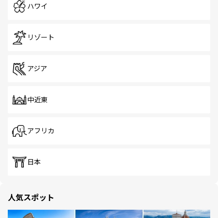
ハワイ
リゾート
アジア
中近東
アフリカ
日本
人気スポット