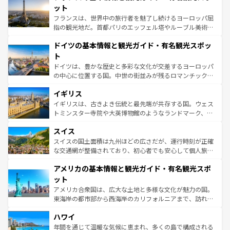
しい。
れる闘牛、そして美味しいタパスが生活の一部となってい
ット
る。首都マドリードの洗練された雰囲気や、バルセロナの
フランスは、世界中の旅行者を魅了し続けるヨーロッパ屈
アートに溢れた街角から、地方では古代ローマ遺跡や中世
指の観光地だ。首都パリのエッフェル塔やルーブル美術館
の城塞都市、穏やかなビーチリゾートまで多彩な表情を見
といった象徴的なスポットから、田舎町の古風な美しさま
せる。地方によって風土や気候が異なるスペインはその個
ドイツの基本情報と観光ガイド・有名観光スポッ
で、幅広い魅力が詰まっている。華麗な宮殿、歴史的な大
性で訪れる人を魅了する。 なお、新着のスペイン情報は
コ
聖堂、美しいビーチ、そして豊かな自然が、訪れる者を心
ト
ンテンツ一覧
を参照してほしい。
から魅了する。また、フランスは美食の国としても知ら
ドイツは、豊かな歴史と多彩な文化が交差するヨーロッパ
れ、フランス料理はユネスコ無形文化遺産にも登録されて
の中心に位置する国。中世の街並みが残るロマンチック街
いる。シャンパンの発祥地であるランス、プロヴァンスの
道から、未来を先取りするようなモダンな都市まで多様な
香り高いラベンダー畑など、多彩な楽しみ方が可能だ。さ
イギリス
顔を持つこの国は、どこを歩いても飽きることがない。ベ
らに、パリ以外の地域にも魅力が溢れており、どの街角に
ルリンの文化的活気、バイエルン州のアルプスの絶景、そ
イギリスは、古きよき伝統と最先端が共存する国。ウェス
も豊かな歴史と文化が息づいている。パリ以外の個性あふ
してライン川沿いのワイン畑といった風景は必見。ビール
トミンスター寺院や大英博物館のようなランドマーク、歴
れる地方に足を運ぶとそれぞれで全く異なる文化を体験で
とソーセージを味わいながら地元の人と過ごす楽しい時間
史ある大学都市、美しい丘陵地帯や牧歌的な風景など、エ
きるだろう。 なお、新着のフランス情報は
コンテンツ一覧
スイス
は、お酒好きな人にはぜひ体験してほしい。 なお、新着の
リアごとに異なる魅力がある。また、優雅なアフタヌーン
を参照してほしい。
ドイツ情報は
コンテンツ一覧
を参照してほしい。
ティー、ビール好きにはたまらない英国パブ、サッカー観
スイスの国土面積は九州ほどの広さだが、運行時刻が正確
戦など、本場だからこそできる体験も豊富。イギリスを旅
な交通網が整備されており、初心者でも安心して個人旅行
して楽しみつくそう。 なお、新着のイギリス情報は
コンテ
を楽しめる。日本同様に時刻表どおりの旅が可能だ。中世
アメリカの基本情報と観光ガイド・有名観光スポ
ンツ一覧
を参照してほしい。
の建物がそのまま残る町や、スイスならではのユニークな
博物館もあり、アルプス観光だけでなく町歩きも満喫する
ット
ことができる。国民の所得が高いため物価も高いが、旅行
アメリカ合衆国は、広大な土地と多様な文化が魅力の国。
者向けの交通パス提供のサービスもあり、うまく活用すれ
東海岸の都市部から西海岸のカリフォルニアまで、訪れる
ば市内交通費無料で観光を楽しむこともできる。 なお、新
場所ごとに異なる風景と体験が待っている。ニューヨーク
着のスイス情報は
コンテンツ一覧
を参照してほしい。
ハワイ
のような巨大都市は、観光、ショッピング、エンターテイ
ンメントが詰まった刺激的なスポットだ。一方、アメリカ
年間を通じて温暖な気候に恵まれ、多くの島で構成される