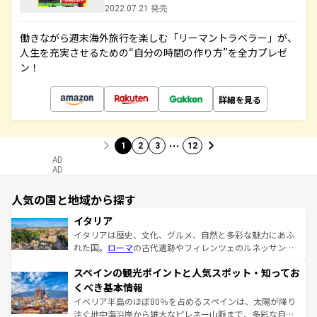
2022.07.21 発売
働きながら週末海外旅行を楽しむ「リーマントラベラー」が、
人生を充実させるための“自分の時間の作り方”を全力プレゼ
ン！
詳細を見る
…
1
2
3
12
AD
AD
人気の国と地域から探す
イタリア
イタリアは歴史、文化、グルメ、自然と多彩な魅力にあふ
れた国。
ローマ
の古代遺跡やフィレンツェのルネッサンス
美術、ヴェネツィアの運河など、歴史あるスポットはもち
スペインの観光ポイントと人気スポット・知ってお
ろん、トスカーナの美しい田園風景やアマルフィ海岸の絶
景など、自然景観も見逃せない。観光の合間には、本場の
くべき基本情報
ピザやパスタなど、絶品のイタリア料理を堪能することも
イベリア半島のほぼ80％を占めるスペインは、太陽が降り
できる。朝目覚めてから夜眠るまで、すべての瞬間を楽し
注ぐ地中海沿岸から雄大なピレネー山脈まで、多彩な自然