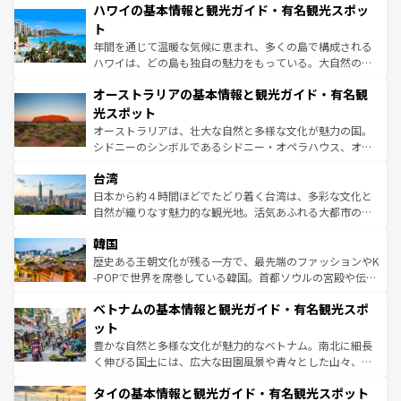
着のスイス情報は
コンテンツ一覧
を参照してほしい。
ハワイの基本情報と観光ガイド・有名観光スポッ
のような巨大都市は、観光、ショッピング、エンターテイ
ンメントが詰まった刺激的なスポットだ。一方、アメリカ
ト
西部には大自然が広がり、グランドキャニオンやイエロー
年間を通じて温暖な気候に恵まれ、多くの島で構成される
ストーン国立公園といった絶景が堪能できる。さらに、南
ハワイは、どの島も独自の魅力をもっている。大自然の神
部のニューオーリンズでは、音楽と美食が融合した独特の
秘を感じたいなら、火山が生み出した壮大な景観を誇るハ
文化が魅力。旅行者はアメリカの各地域で異なる魅力を楽
オーストラリアの基本情報と観光ガイド・有名観
ワイ島は見逃せない。また、定番の観光地といえばオアフ
しみながら、その多様性と豊かな歴史を感じることができ
島だが、静かな自然を求めるならマウイ島やカウアイ島が
光スポット
るだろう。車でのロードトリップや列車の旅も、アメリカ
おすすめ。エメラルドグリーンに輝く海をはじめ、豊かな
オーストラリアは、壮大な自然と多様な文化が魅力の国。
ならではの贅沢な旅のスタイルだ。 なお、新着のアメリカ
文化や歴史が息づいている。「アロハスピリット」と呼ば
シドニーのシンボルであるシドニー・オペラハウス、オー
情報は
コンテンツ一覧
を参照してほしい。
れるおもてなしの心で訪れる人々を迎えてくれるハワイの
ストラリア東海岸北部に広がる大サンゴ礁地帯グレートバ
人々、おいしいローカルフードやハワイアンミュージッ
台湾
リアリーフや大陸中央部にそびえるウルル（エアーズロッ
ク、伝統的なフラダンスなど、すべてがハワイの魅力を彩
ク）、タスマニアの美しい原生林やケアンズの熱帯雨林な
日本から約４時間ほどでたどり着く台湾は、多彩な文化と
っている。訪れるたびに新しい発見と感動が待っているハ
ど、見どころがたくさん。また、カフェやワイン、オージ
自然が織りなす魅力的な観光地。活気あふれる大都市の台
ワイを、存分に味わってほしい。 なお、新着のハワイ情報
ービーフなどの食文化も豊かで、美味しいものであふれて
北やノスタルジックな町並みが人気な九份（ジォウフェ
は
コンテンツ一覧
を参照してほしい。
韓国
いる。アクティビティも充実しており、サーフィンやダイ
ン）、静ひつな山岳地帯である台湾東部など、都市の喧騒
ビング、ハイキングなど、アウトドア好きにはたまらな
と山間の静けさが共存しており、訪れる人に新しい発見と
歴史ある王朝文化が残る一方で、最先端のファッションやK
い。オーストラリアの多彩な魅力を存分に味わいつくそ
驚きをもたらしてくれる。また、奥深い台湾の食文化も魅
-POPで世界を席巻している韓国。首都ソウルの宮殿や伝統
う。 なお、新着のオーストラリア情報は
コンテンツ一覧
を
力で、夜市などの屋台グルメから高級料理、ヘルシーで美
家屋が並ぶエリアでは韓国の歴史と文化に浸ることがで
参照してほしい。
ベトナムの基本情報と観光ガイド・有名観光スポ
容にもいいと評判のスイーツなど、バラエティ豊かな料理
き、地方に足を延ばせば四季折々の自然美を楽しむことが
が味わえる。 なお、新着の台湾情報は
コンテンツ一覧
を参
できる。そして、キムチや焼肉、絶品のストリートフード
ット
照してほしい。
まで、さまざまな韓国料理が待っている。夜には、韓国な
豊かな自然と多様な文化が魅力的なベトナム。南北に細長
らではのナイトライフも堪能できる。あたたかいホスピタ
く伸びる国土には、広大な田園風景や青々とした山々、世
リティに包まれながら、韓国の多彩な魅力を心ゆくまで味
界遺産に登録された壮大な自然景観が点在し、都市部では
わってみてほしい。 なお、新着の韓国情報は
コンテンツ一
タイの基本情報と観光ガイド・有名観光スポット
急速な発展と共に伝統が息づく。ハノイの古い町並みやホ