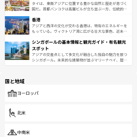
覧
を参照してほしい。
ーチミン市のフランス統治時代の建物も、独特の雰囲気を
タイは、東南アジアに位置する豊かな自然と歴史が息づく
醸し出している。また、バラエティの豊かさとおいしさで
国だ。首都バンコクは高層ビルが立ち並ぶ一方、伝統的な
世界中の食通を魅了してやまないベトナム料理も魅力のひ
寺院や市場がいたるところに点在し、古きよき文化と現代
香港
とつ。フォーやバインミー、ベトナムコーヒーなどは、ぜ
の活気が交差している。北部ではチェンマイなどの山岳地
ひ現地で味わいたい。どの地域を訪れてもあたたかい人々
帯で自然と触れ合い、南部ではプーケットやクラビの美し
アジアと西洋の文化が交わる香港は、特有のエネルギーを
が旅行者を迎えてくれるので、きっと忘れられない旅にな
いビーチでリゾート気分を楽しむことができる。タイ料理
もっている。ヴィクトリア湾に広がる壮大な景色、近未来
るはずだ。 なお、新着のベトナム情報は
コンテンツ一覧
を
は世界的に有名で、屋台から高級レストランまで味覚を刺
的なアートスポット、そして歴史と現代が融合した町並
参照してほしい。
シンガポールの基本情報と観光ガイド・有名観光
激する。気候は一年中温暖で、どの季節にも異なる楽しみ
み、どこを訪れても感動するはず。観光スポットが密集し
が待っている。親しみやすいタイの人々、仏教を中心とし
ており、効率よく見どころを回れるのも魅力。息をのむよ
スポット
た文化、そして多様な観光資源が、訪れる旅人を魅了し続
うな絶景から文化的な体験まで、香港を存分に楽しみ尽く
アジアの交差点として多文化が融合した独自の魅力を放つ
ける。 なお、新着のタイ情報は
コンテンツ一覧
を参照して
そう。 なお、新着の香港情報は
コンテンツ一覧
を参照して
シンガポール。未来的な建築物が並ぶマリーナベイ、歴史
ほしい。
ほしい。
と伝統を感じられるエスニックタウン、多数の緑豊かな公
園や自然保護区など、自然が調和した近代的な景観と文化
の多様性あふれるカラフルな町は、どこを歩いても新しい
国と地域
発見がある。さらに、治安のよさや充実した公共交通機関
も、旅行者にとっては魅力的なポイント。グルメも豊富
で、ホーカーズは地元の風情を楽しめる外せないスポット
ヨーロッパ
だ。訪れる人を飽きさせないシンガポールで、多様な魅力
を体感しよう。 なお、新着のシンガポール情報は
コンテン
ツ一覧
を参照してほしい。
北米
中南米