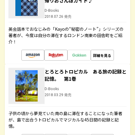
帰りおさんぽガイド♪
D-Books
2018.07.26 発売
英会話本でおなじみの「Kayoの“秘密のノート”」シリーズの
著者が、今度は自分の滞在するロンドン南東の田舎町をご紹
介！
詳細を見る
とろとろトロピカル ある旅の記録と
記憶。 第1巻
D-Books
2018.03.29 発売
子供の頃から夢見ていた南の島に滞在することになった筆者
が、島で出合うトロピカルでマジカルな45日間の記録と記
憶。