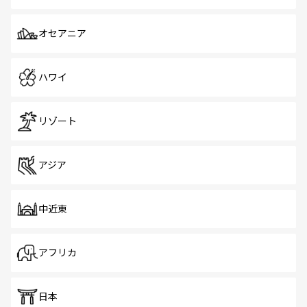
オセアニア
ハワイ
リゾート
アジア
中近東
アフリカ
日本