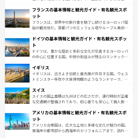
ませてくれるイタリアで、忘れられない旅をしてみよう！
と文化が詰まったヨーロッパ屈指の旅行先だ。多様な地域
なお、新着のイタリア情報は
コンテンツ一覧
を参照してほ
フランスの基本情報と観光ガイド・有名観光スポ
文化が根付くこの国では、情熱的なフラメンコ、熱気あふ
しい。
れる闘牛、そして美味しいタパスが生活の一部となってい
ット
る。首都マドリードの洗練された雰囲気や、バルセロナの
フランスは、世界中の旅行者を魅了し続けるヨーロッパ屈
アートに溢れた街角から、地方では古代ローマ遺跡や中世
指の観光地だ。首都パリのエッフェル塔やルーブル美術館
の城塞都市、穏やかなビーチリゾートまで多彩な表情を見
といった象徴的なスポットから、田舎町の古風な美しさま
せる。地方によって風土や気候が異なるスペインはその個
ドイツの基本情報と観光ガイド・有名観光スポッ
で、幅広い魅力が詰まっている。華麗な宮殿、歴史的な大
性で訪れる人を魅了する。 なお、新着のスペイン情報は
コ
聖堂、美しいビーチ、そして豊かな自然が、訪れる者を心
ト
ンテンツ一覧
を参照してほしい。
から魅了する。また、フランスは美食の国としても知ら
ドイツは、豊かな歴史と多彩な文化が交差するヨーロッパ
れ、フランス料理はユネスコ無形文化遺産にも登録されて
の中心に位置する国。中世の街並みが残るロマンチック街
いる。シャンパンの発祥地であるランス、プロヴァンスの
道から、未来を先取りするようなモダンな都市まで多様な
香り高いラベンダー畑など、多彩な楽しみ方が可能だ。さ
イギリス
顔を持つこの国は、どこを歩いても飽きることがない。ベ
らに、パリ以外の地域にも魅力が溢れており、どの街角に
ルリンの文化的活気、バイエルン州のアルプスの絶景、そ
イギリスは、古きよき伝統と最先端が共存する国。ウェス
も豊かな歴史と文化が息づいている。パリ以外の個性あふ
してライン川沿いのワイン畑といった風景は必見。ビール
トミンスター寺院や大英博物館のようなランドマーク、歴
れる地方に足を運ぶとそれぞれで全く異なる文化を体験で
とソーセージを味わいながら地元の人と過ごす楽しい時間
史ある大学都市、美しい丘陵地帯や牧歌的な風景など、エ
きるだろう。 なお、新着のフランス情報は
コンテンツ一覧
スイス
は、お酒好きな人にはぜひ体験してほしい。 なお、新着の
リアごとに異なる魅力がある。また、優雅なアフタヌーン
を参照してほしい。
ドイツ情報は
コンテンツ一覧
を参照してほしい。
ティー、ビール好きにはたまらない英国パブ、サッカー観
スイスの国土面積は九州ほどの広さだが、運行時刻が正確
戦など、本場だからこそできる体験も豊富。イギリスを旅
な交通網が整備されており、初心者でも安心して個人旅行
して楽しみつくそう。 なお、新着のイギリス情報は
コンテ
を楽しめる。日本同様に時刻表どおりの旅が可能だ。中世
アメリカの基本情報と観光ガイド・有名観光スポ
ンツ一覧
を参照してほしい。
の建物がそのまま残る町や、スイスならではのユニークな
博物館もあり、アルプス観光だけでなく町歩きも満喫する
ット
ことができる。国民の所得が高いため物価も高いが、旅行
アメリカ合衆国は、広大な土地と多様な文化が魅力の国。
者向けの交通パス提供のサービスもあり、うまく活用すれ
東海岸の都市部から西海岸のカリフォルニアまで、訪れる
ば市内交通費無料で観光を楽しむこともできる。 なお、新
場所ごとに異なる風景と体験が待っている。ニューヨーク