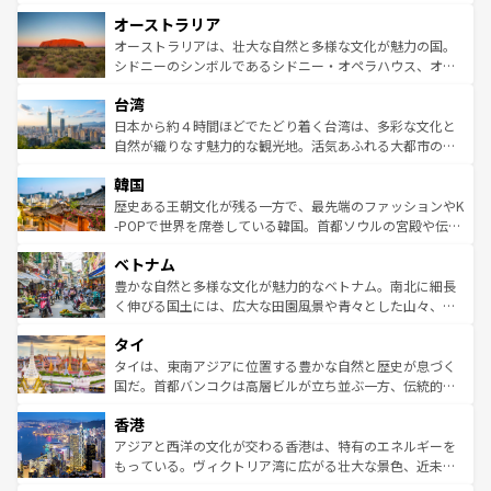
ストーン国立公園といった絶景が堪能できる。さらに、南
秘を感じたいなら、火山が生み出した壮大な景観を誇るハ
オーストラリア
部のニューオーリンズでは、音楽と美食が融合した独特の
ワイ島は見逃せない。また、定番の観光地といえばオアフ
文化が魅力。旅行者はアメリカの各地域で異なる魅力を楽
島だが、静かな自然を求めるならマウイ島やカウアイ島が
オーストラリアは、壮大な自然と多様な文化が魅力の国。
しみながら、その多様性と豊かな歴史を感じることができ
おすすめ。エメラルドグリーンに輝く海をはじめ、豊かな
シドニーのシンボルであるシドニー・オペラハウス、オー
るだろう。車でのロードトリップや列車の旅も、アメリカ
文化や歴史が息づいている。「アロハスピリット」と呼ば
ストラリア東海岸北部に広がる大サンゴ礁地帯グレートバ
ならではの贅沢な旅のスタイルだ。 なお、新着のアメリカ
台湾
れるおもてなしの心で訪れる人々を迎えてくれるハワイの
リアリーフや大陸中央部にそびえるウルル（エアーズロッ
情報は
コンテンツ一覧
を参照してほしい。
人々、おいしいローカルフードやハワイアンミュージッ
ク）、タスマニアの美しい原生林やケアンズの熱帯雨林な
日本から約４時間ほどでたどり着く台湾は、多彩な文化と
ク、伝統的なフラダンスなど、すべてがハワイの魅力を彩
ど、見どころがたくさん。また、カフェやワイン、オージ
自然が織りなす魅力的な観光地。活気あふれる大都市の台
っている。訪れるたびに新しい発見と感動が待っているハ
ービーフなどの食文化も豊かで、美味しいものであふれて
北やノスタルジックな町並みが人気な九份（ジォウフェ
ワイを、存分に味わってほしい。 なお、新着のハワイ情報
韓国
いる。アクティビティも充実しており、サーフィンやダイ
ン）、静ひつな山岳地帯である台湾東部など、都市の喧騒
は
コンテンツ一覧
を参照してほしい。
ビング、ハイキングなど、アウトドア好きにはたまらな
と山間の静けさが共存しており、訪れる人に新しい発見と
歴史ある王朝文化が残る一方で、最先端のファッションやK
い。オーストラリアの多彩な魅力を存分に味わいつくそ
驚きをもたらしてくれる。また、奥深い台湾の食文化も魅
-POPで世界を席巻している韓国。首都ソウルの宮殿や伝統
う。 なお、新着のオーストラリア情報は
コンテンツ一覧
を
力で、夜市などの屋台グルメから高級料理、ヘルシーで美
家屋が並ぶエリアでは韓国の歴史と文化に浸ることがで
参照してほしい。
ベトナム
容にもいいと評判のスイーツなど、バラエティ豊かな料理
き、地方に足を延ばせば四季折々の自然美を楽しむことが
が味わえる。 なお、新着の台湾情報は
コンテンツ一覧
を参
できる。そして、キムチや焼肉、絶品のストリートフード
豊かな自然と多様な文化が魅力的なベトナム。南北に細長
照してほしい。
まで、さまざまな韓国料理が待っている。夜には、韓国な
く伸びる国土には、広大な田園風景や青々とした山々、世
らではのナイトライフも堪能できる。あたたかいホスピタ
界遺産に登録された壮大な自然景観が点在し、都市部では
タイ
リティに包まれながら、韓国の多彩な魅力を心ゆくまで味
急速な発展と共に伝統が息づく。ハノイの古い町並みやホ
わってみてほしい。 なお、新着の韓国情報は
コンテンツ一
ーチミン市のフランス統治時代の建物も、独特の雰囲気を
タイは、東南アジアに位置する豊かな自然と歴史が息づく
覧
を参照してほしい。
醸し出している。また、バラエティの豊かさとおいしさで
国だ。首都バンコクは高層ビルが立ち並ぶ一方、伝統的な
世界中の食通を魅了してやまないベトナム料理も魅力のひ
寺院や市場がいたるところに点在し、古きよき文化と現代
香港
とつ。フォーやバインミー、ベトナムコーヒーなどは、ぜ
の活気が交差している。北部ではチェンマイなどの山岳地
ひ現地で味わいたい。どの地域を訪れてもあたたかい人々
帯で自然と触れ合い、南部ではプーケットやクラビの美し
アジアと西洋の文化が交わる香港は、特有のエネルギーを
が旅行者を迎えてくれるので、きっと忘れられない旅にな
いビーチでリゾート気分を楽しむことができる。タイ料理
もっている。ヴィクトリア湾に広がる壮大な景色、近未来
るはずだ。 なお、新着のベトナム情報は
コンテンツ一覧
を
は世界的に有名で、屋台から高級レストランまで味覚を刺
的なアートスポット、そして歴史と現代が融合した町並