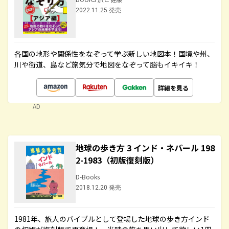
2022.11.25 発売
各国の地形や関係性をなぞって学ぶ新しい地図本！国境や州、
川や街道、島など旅気分で地図をなぞって脳もイキイキ！
詳細を見る
AD
地球の歩き方 3 インド・ネパール 198
2-1983（初版復刻版）
D-Books
2018.12.20 発売
1981年、旅人のバイブルとして登場した地球の歩き方インド