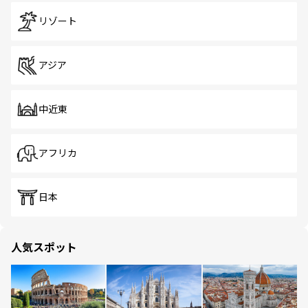
リゾート
アジア
中近東
アフリカ
日本
人気スポット