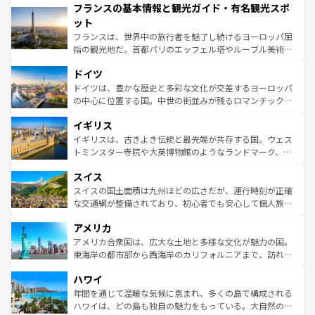
フランスの基本情報と観光ガイド・有名観光スポ
ませてくれるイタリアで、忘れられない旅をしてみよう！
文化が根付くこの国では、情熱的なフラメンコ、熱気あふ
なお、新着のイタリア情報は
コンテンツ一覧
を参照してほ
れる闘牛、そして美味しいタパスが生活の一部となってい
ット
しい。
る。首都マドリードの洗練された雰囲気や、バルセロナの
フランスは、世界中の旅行者を魅了し続けるヨーロッパ屈
アートに溢れた街角から、地方では古代ローマ遺跡や中世
指の観光地だ。首都パリのエッフェル塔やルーブル美術館
の城塞都市、穏やかなビーチリゾートまで多彩な表情を見
といった象徴的なスポットから、田舎町の古風な美しさま
せる。地方によって風土や気候が異なるスペインはその個
ドイツ
で、幅広い魅力が詰まっている。華麗な宮殿、歴史的な大
性で訪れる人を魅了する。 なお、新着のスペイン情報は
コ
聖堂、美しいビーチ、そして豊かな自然が、訪れる者を心
ドイツは、豊かな歴史と多彩な文化が交差するヨーロッパ
ンテンツ一覧
を参照してほしい。
から魅了する。また、フランスは美食の国としても知ら
の中心に位置する国。中世の街並みが残るロマンチック街
れ、フランス料理はユネスコ無形文化遺産にも登録されて
道から、未来を先取りするようなモダンな都市まで多様な
イギリス
いる。シャンパンの発祥地であるランス、プロヴァンスの
顔を持つこの国は、どこを歩いても飽きることがない。ベ
香り高いラベンダー畑など、多彩な楽しみ方が可能だ。さ
ルリンの文化的活気、バイエルン州のアルプスの絶景、そ
イギリスは、古きよき伝統と最先端が共存する国。ウェス
らに、パリ以外の地域にも魅力が溢れており、どの街角に
してライン川沿いのワイン畑といった風景は必見。ビール
トミンスター寺院や大英博物館のようなランドマーク、歴
も豊かな歴史と文化が息づいている。パリ以外の個性あふ
とソーセージを味わいながら地元の人と過ごす楽しい時間
史ある大学都市、美しい丘陵地帯や牧歌的な風景など、エ
れる地方に足を運ぶとそれぞれで全く異なる文化を体験で
スイス
は、お酒好きな人にはぜひ体験してほしい。 なお、新着の
リアごとに異なる魅力がある。また、優雅なアフタヌーン
きるだろう。 なお、新着のフランス情報は
コンテンツ一覧
ドイツ情報は
コンテンツ一覧
を参照してほしい。
ティー、ビール好きにはたまらない英国パブ、サッカー観
スイスの国土面積は九州ほどの広さだが、運行時刻が正確
を参照してほしい。
戦など、本場だからこそできる体験も豊富。イギリスを旅
な交通網が整備されており、初心者でも安心して個人旅行
して楽しみつくそう。 なお、新着のイギリス情報は
コンテ
を楽しめる。日本同様に時刻表どおりの旅が可能だ。中世
アメリカ
ンツ一覧
を参照してほしい。
の建物がそのまま残る町や、スイスならではのユニークな
博物館もあり、アルプス観光だけでなく町歩きも満喫する
アメリカ合衆国は、広大な土地と多様な文化が魅力の国。
ことができる。国民の所得が高いため物価も高いが、旅行
東海岸の都市部から西海岸のカリフォルニアまで、訪れる
者向けの交通パス提供のサービスもあり、うまく活用すれ
場所ごとに異なる風景と体験が待っている。ニューヨーク
ハワイ
ば市内交通費無料で観光を楽しむこともできる。 なお、新
のような巨大都市は、観光、ショッピング、エンターテイ
着のスイス情報は
コンテンツ一覧
を参照してほしい。
ンメントが詰まった刺激的なスポットだ。一方、アメリカ
年間を通じて温暖な気候に恵まれ、多くの島で構成される
西部には大自然が広がり、グランドキャニオンやイエロー
ハワイは、どの島も独自の魅力をもっている。大自然の神