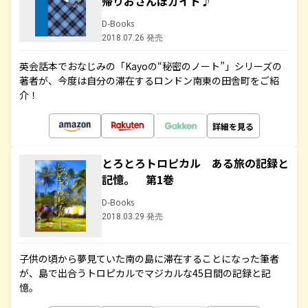
帰りおさんぽガイド♪
D-Books
2018.07.26 発売
英会話本でおなじみの「Kayoの“秘密のノート”」シリーズの
著者が、今度は自分の滞在するロンドン南東の田舎町をご紹
介！
詳細を見る
とろとろトロピカル ある旅の記録と
記憶。 第1巻
D-Books
2018.03.29 発売
子供の頃から夢見ていた南の島に滞在することになった筆者
が、島で出合うトロピカルでマジカルな45日間の記録と記
憶。