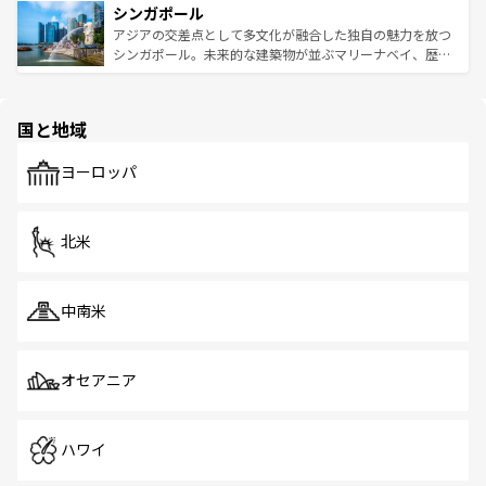
参照してほしい。
シンガポール
激する。気候は一年中温暖で、どの季節にも異なる楽しみ
み、どこを訪れても感動するはず。観光スポットが密集し
が待っている。親しみやすいタイの人々、仏教を中心とし
ており、効率よく見どころを回れるのも魅力。息をのむよ
アジアの交差点として多文化が融合した独自の魅力を放つ
た文化、そして多様な観光資源が、訪れる旅人を魅了し続
うな絶景から文化的な体験まで、香港を存分に楽しみ尽く
シンガポール。未来的な建築物が並ぶマリーナベイ、歴史
ける。 なお、新着のタイ情報は
コンテンツ一覧
を参照して
そう。 なお、新着の香港情報は
コンテンツ一覧
を参照して
と伝統を感じられるエスニックタウン、多数の緑豊かな公
ほしい。
ほしい。
園や自然保護区など、自然が調和した近代的な景観と文化
の多様性あふれるカラフルな町は、どこを歩いても新しい
国と地域
発見がある。さらに、治安のよさや充実した公共交通機関
も、旅行者にとっては魅力的なポイント。グルメも豊富
で、ホーカーズは地元の風情を楽しめる外せないスポット
ヨーロッパ
だ。訪れる人を飽きさせないシンガポールで、多様な魅力
を体感しよう。 なお、新着のシンガポール情報は
コンテン
ツ一覧
を参照してほしい。
北米
中南米
オセアニア
ハワイ