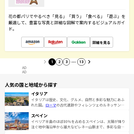
花の都パリでやるべき「見る」「買う」「食べる」「遊ぶ」を
厳選して、豊富な写真と詳細な図解で案内するビジュアルガイ
ド。
詳細を見る
…
1
2
3
13
AD
AD
人気の国と地域から探す
イタリア
イタリアは歴史、文化、グルメ、自然と多彩な魅力にあふ
れた国。
ローマ
の古代遺跡やフィレンツェのルネッサンス
美術、ヴェネツィアの運河など、歴史あるスポットはもち
スペイン
ろん、トスカーナの美しい田園風景やアマルフィ海岸の絶
景など、自然景観も見逃せない。観光の合間には、本場の
イベリア半島のほぼ80％を占めるスペインは、太陽が降り
ピザやパスタなど、絶品のイタリア料理を堪能することも
注ぐ地中海沿岸から雄大なピレネー山脈まで、多彩な自然
できる。朝目覚めてから夜眠るまで、すべての瞬間を楽し
と文化が詰まったヨーロッパ屈指の旅行先だ。多様な地域