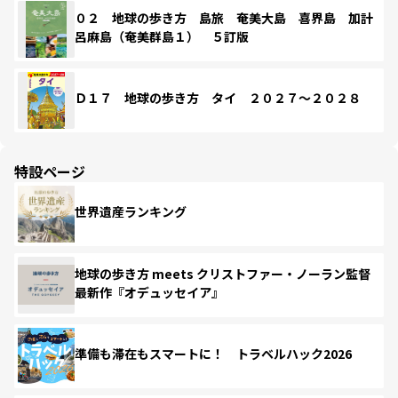
０２ 地球の歩き方 島旅 奄美大島 喜界島 加計
呂麻島（奄美群島１） ５訂版
Ｄ１７ 地球の歩き方 タイ ２０２７～２０２８
特設ページ
世界遺産ランキング
地球の歩き方 meets クリストファー・ノーラン監督
最新作『オデュッセイア』
準備も滞在もスマートに！ トラベルハック2026