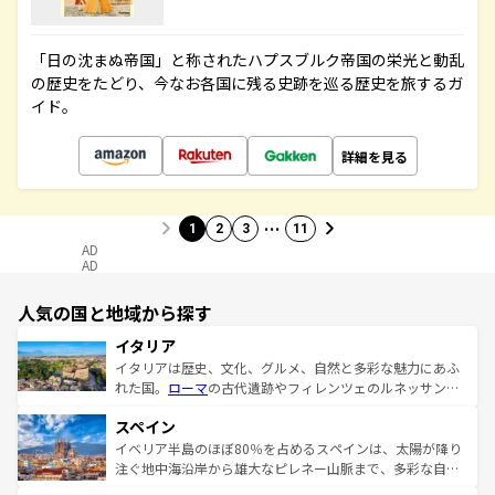
「日の沈まぬ帝国」と称されたハプスブルク帝国の栄光と動乱
の歴史をたどり、今なお各国に残る史跡を巡る歴史を旅するガ
イド。
詳細を見る
…
1
2
3
11
AD
AD
人気の国と地域から探す
イタリア
イタリアは歴史、文化、グルメ、自然と多彩な魅力にあふ
れた国。
ローマ
の古代遺跡やフィレンツェのルネッサンス
美術、ヴェネツィアの運河など、歴史あるスポットはもち
スペイン
ろん、トスカーナの美しい田園風景やアマルフィ海岸の絶
景など、自然景観も見逃せない。観光の合間には、本場の
イベリア半島のほぼ80％を占めるスペインは、太陽が降り
ピザやパスタなど、絶品のイタリア料理を堪能することも
注ぐ地中海沿岸から雄大なピレネー山脈まで、多彩な自然
できる。朝目覚めてから夜眠るまで、すべての瞬間を楽し
と文化が詰まったヨーロッパ屈指の旅行先だ。多様な地域