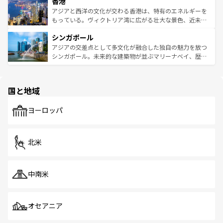
香港
とつ。フォーやバインミー、ベトナムコーヒーなどは、ぜ
の活気が交差している。北部ではチェンマイなどの山岳地
ひ現地で味わいたい。どの地域を訪れてもあたたかい人々
帯で自然と触れ合い、南部ではプーケットやクラビの美し
アジアと西洋の文化が交わる香港は、特有のエネルギーを
が旅行者を迎えてくれるので、きっと忘れられない旅にな
いビーチでリゾート気分を楽しむことができる。タイ料理
もっている。ヴィクトリア湾に広がる壮大な景色、近未来
るはずだ。 なお、新着のベトナム情報は
コンテンツ一覧
を
は世界的に有名で、屋台から高級レストランまで味覚を刺
的なアートスポット、そして歴史と現代が融合した町並
参照してほしい。
シンガポール
激する。気候は一年中温暖で、どの季節にも異なる楽しみ
み、どこを訪れても感動するはず。観光スポットが密集し
が待っている。親しみやすいタイの人々、仏教を中心とし
ており、効率よく見どころを回れるのも魅力。息をのむよ
アジアの交差点として多文化が融合した独自の魅力を放つ
た文化、そして多様な観光資源が、訪れる旅人を魅了し続
うな絶景から文化的な体験まで、香港を存分に楽しみ尽く
シンガポール。未来的な建築物が並ぶマリーナベイ、歴史
ける。 なお、新着のタイ情報は
コンテンツ一覧
を参照して
そう。 なお、新着の香港情報は
コンテンツ一覧
を参照して
と伝統を感じられるエスニックタウン、多数の緑豊かな公
ほしい。
ほしい。
園や自然保護区など、自然が調和した近代的な景観と文化
の多様性あふれるカラフルな町は、どこを歩いても新しい
国と地域
発見がある。さらに、治安のよさや充実した公共交通機関
も、旅行者にとっては魅力的なポイント。グルメも豊富
で、ホーカーズは地元の風情を楽しめる外せないスポット
ヨーロッパ
だ。訪れる人を飽きさせないシンガポールで、多様な魅力
を体感しよう。 なお、新着のシンガポール情報は
コンテン
ツ一覧
を参照してほしい。
北米
中南米
オセアニア