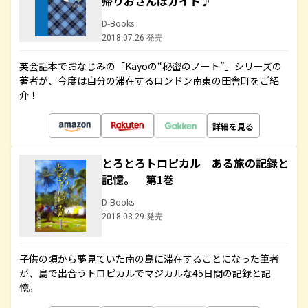
帰りおさんぽガイド♪
D-Books
2018.07.26 発売
英会話本でおなじみの「Kayoの“秘密のノート”」シリーズの
著者が、今度は自分の滞在するロンドン南東の田舎町をご紹
介！
詳細を見る
とろとろトロピカル ある旅の記録と
記憶。 第1巻
D-Books
2018.03.29 発売
子供の頃から夢見ていた南の島に滞在することになった筆者
が、島で出合うトロピカルでマジカルな45日間の記録と記
憶。