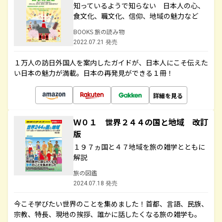
知っているようで知らない 日本人の心、
食文化、職文化、信仰、地域の魅力など
BOOKS 旅の読み物
2022.07.21 発売
１万人の訪日外国人を案内したガイドが、日本人にこそ伝えた
い日本の魅力が満載。日本の再発見ができる１冊！
詳細を見る
Ｗ０１ 世界２４４の国と地域 改訂
版
１９７ヵ国と４７地域を旅の雑学とともに
解説
旅の図鑑
2024.07.18 発売
今こそ学びたい世界のことを集めました！首都、言語、民族、
宗教、特長、現地の挨拶、誰かに話したくなる旅の雑学も。