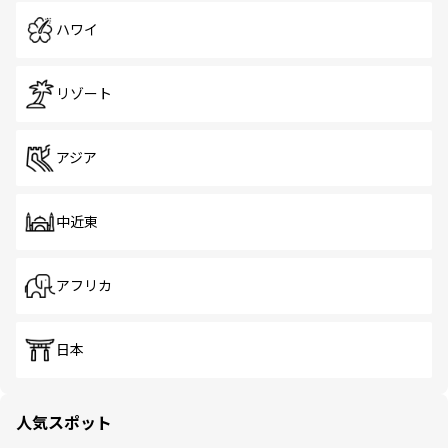
ハワイ
リゾート
アジア
中近東
アフリカ
日本
人気スポット