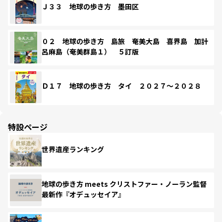
Ｊ３３ 地球の歩き方 墨田区
０２ 地球の歩き方 島旅 奄美大島 喜界島 加計
呂麻島（奄美群島１） ５訂版
Ｄ１７ 地球の歩き方 タイ ２０２７～２０２８
特設ページ
世界遺産ランキング
地球の歩き方 meets クリストファー・ノーラン監督
最新作『オデュッセイア』