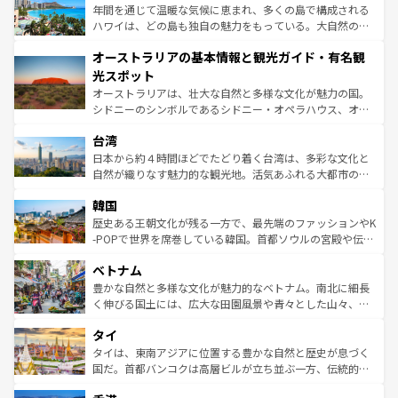
ンメントが詰まった刺激的なスポットだ。一方、アメリカ
年間を通じて温暖な気候に恵まれ、多くの島で構成される
西部には大自然が広がり、グランドキャニオンやイエロー
ハワイは、どの島も独自の魅力をもっている。大自然の神
ストーン国立公園といった絶景が堪能できる。さらに、南
秘を感じたいなら、火山が生み出した壮大な景観を誇るハ
オーストラリアの基本情報と観光ガイド・有名観
部のニューオーリンズでは、音楽と美食が融合した独特の
ワイ島は見逃せない。また、定番の観光地といえばオアフ
文化が魅力。旅行者はアメリカの各地域で異なる魅力を楽
島だが、静かな自然を求めるならマウイ島やカウアイ島が
光スポット
しみながら、その多様性と豊かな歴史を感じることができ
おすすめ。エメラルドグリーンに輝く海をはじめ、豊かな
オーストラリアは、壮大な自然と多様な文化が魅力の国。
るだろう。車でのロードトリップや列車の旅も、アメリカ
文化や歴史が息づいている。「アロハスピリット」と呼ば
シドニーのシンボルであるシドニー・オペラハウス、オー
ならではの贅沢な旅のスタイルだ。 なお、新着のアメリカ
れるおもてなしの心で訪れる人々を迎えてくれるハワイの
ストラリア東海岸北部に広がる大サンゴ礁地帯グレートバ
情報は
コンテンツ一覧
を参照してほしい。
人々、おいしいローカルフードやハワイアンミュージッ
台湾
リアリーフや大陸中央部にそびえるウルル（エアーズロッ
ク、伝統的なフラダンスなど、すべてがハワイの魅力を彩
ク）、タスマニアの美しい原生林やケアンズの熱帯雨林な
日本から約４時間ほどでたどり着く台湾は、多彩な文化と
っている。訪れるたびに新しい発見と感動が待っているハ
ど、見どころがたくさん。また、カフェやワイン、オージ
自然が織りなす魅力的な観光地。活気あふれる大都市の台
ワイを、存分に味わってほしい。 なお、新着のハワイ情報
ービーフなどの食文化も豊かで、美味しいものであふれて
北やノスタルジックな町並みが人気な九份（ジォウフェ
は
コンテンツ一覧
を参照してほしい。
韓国
いる。アクティビティも充実しており、サーフィンやダイ
ン）、静ひつな山岳地帯である台湾東部など、都市の喧騒
ビング、ハイキングなど、アウトドア好きにはたまらな
と山間の静けさが共存しており、訪れる人に新しい発見と
歴史ある王朝文化が残る一方で、最先端のファッションやK
い。オーストラリアの多彩な魅力を存分に味わいつくそ
驚きをもたらしてくれる。また、奥深い台湾の食文化も魅
-POPで世界を席巻している韓国。首都ソウルの宮殿や伝統
う。 なお、新着のオーストラリア情報は
コンテンツ一覧
を
力で、夜市などの屋台グルメから高級料理、ヘルシーで美
家屋が並ぶエリアでは韓国の歴史と文化に浸ることがで
参照してほしい。
ベトナム
容にもいいと評判のスイーツなど、バラエティ豊かな料理
き、地方に足を延ばせば四季折々の自然美を楽しむことが
が味わえる。 なお、新着の台湾情報は
コンテンツ一覧
を参
できる。そして、キムチや焼肉、絶品のストリートフード
豊かな自然と多様な文化が魅力的なベトナム。南北に細長
照してほしい。
まで、さまざまな韓国料理が待っている。夜には、韓国な
く伸びる国土には、広大な田園風景や青々とした山々、世
らではのナイトライフも堪能できる。あたたかいホスピタ
界遺産に登録された壮大な自然景観が点在し、都市部では
タイ
リティに包まれながら、韓国の多彩な魅力を心ゆくまで味
急速な発展と共に伝統が息づく。ハノイの古い町並みやホ
わってみてほしい。 なお、新着の韓国情報は
コンテンツ一
ーチミン市のフランス統治時代の建物も、独特の雰囲気を
タイは、東南アジアに位置する豊かな自然と歴史が息づく
覧
を参照してほしい。
醸し出している。また、バラエティの豊かさとおいしさで
国だ。首都バンコクは高層ビルが立ち並ぶ一方、伝統的な
世界中の食通を魅了してやまないベトナム料理も魅力のひ
寺院や市場がいたるところに点在し、古きよき文化と現代