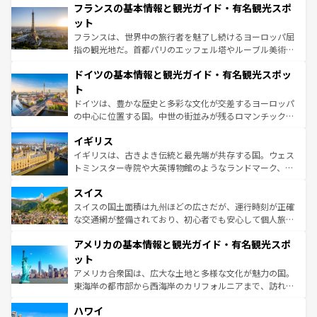
フランスの基本情報と観光ガイド・有名観光スポ
ませてくれるイタリアで、忘れられない旅をしてみよう！
文化が根付くこの国では、情熱的なフラメンコ、熱気あふ
なお、新着のイタリア情報は
コンテンツ一覧
を参照してほ
れる闘牛、そして美味しいタパスが生活の一部となってい
ット
しい。
る。首都マドリードの洗練された雰囲気や、バルセロナの
フランスは、世界中の旅行者を魅了し続けるヨーロッパ屈
アートに溢れた街角から、地方では古代ローマ遺跡や中世
指の観光地だ。首都パリのエッフェル塔やルーブル美術館
の城塞都市、穏やかなビーチリゾートまで多彩な表情を見
といった象徴的なスポットから、田舎町の古風な美しさま
せる。地方によって風土や気候が異なるスペインはその個
ドイツの基本情報と観光ガイド・有名観光スポッ
で、幅広い魅力が詰まっている。華麗な宮殿、歴史的な大
性で訪れる人を魅了する。 なお、新着のスペイン情報は
コ
聖堂、美しいビーチ、そして豊かな自然が、訪れる者を心
ト
ンテンツ一覧
を参照してほしい。
から魅了する。また、フランスは美食の国としても知ら
ドイツは、豊かな歴史と多彩な文化が交差するヨーロッパ
れ、フランス料理はユネスコ無形文化遺産にも登録されて
の中心に位置する国。中世の街並みが残るロマンチック街
いる。シャンパンの発祥地であるランス、プロヴァンスの
道から、未来を先取りするようなモダンな都市まで多様な
香り高いラベンダー畑など、多彩な楽しみ方が可能だ。さ
イギリス
顔を持つこの国は、どこを歩いても飽きることがない。ベ
らに、パリ以外の地域にも魅力が溢れており、どの街角に
ルリンの文化的活気、バイエルン州のアルプスの絶景、そ
イギリスは、古きよき伝統と最先端が共存する国。ウェス
も豊かな歴史と文化が息づいている。パリ以外の個性あふ
してライン川沿いのワイン畑といった風景は必見。ビール
トミンスター寺院や大英博物館のようなランドマーク、歴
れる地方に足を運ぶとそれぞれで全く異なる文化を体験で
とソーセージを味わいながら地元の人と過ごす楽しい時間
史ある大学都市、美しい丘陵地帯や牧歌的な風景など、エ
きるだろう。 なお、新着のフランス情報は
コンテンツ一覧
スイス
は、お酒好きな人にはぜひ体験してほしい。 なお、新着の
リアごとに異なる魅力がある。また、優雅なアフタヌーン
を参照してほしい。
ドイツ情報は
コンテンツ一覧
を参照してほしい。
ティー、ビール好きにはたまらない英国パブ、サッカー観
スイスの国土面積は九州ほどの広さだが、運行時刻が正確
戦など、本場だからこそできる体験も豊富。イギリスを旅
な交通網が整備されており、初心者でも安心して個人旅行
して楽しみつくそう。 なお、新着のイギリス情報は
コンテ
を楽しめる。日本同様に時刻表どおりの旅が可能だ。中世
アメリカの基本情報と観光ガイド・有名観光スポ
ンツ一覧
を参照してほしい。
の建物がそのまま残る町や、スイスならではのユニークな
博物館もあり、アルプス観光だけでなく町歩きも満喫する
ット
ことができる。国民の所得が高いため物価も高いが、旅行
アメリカ合衆国は、広大な土地と多様な文化が魅力の国。
者向けの交通パス提供のサービスもあり、うまく活用すれ
東海岸の都市部から西海岸のカリフォルニアまで、訪れる
ば市内交通費無料で観光を楽しむこともできる。 なお、新
場所ごとに異なる風景と体験が待っている。ニューヨーク
着のスイス情報は
コンテンツ一覧
を参照してほしい。
ハワイ
のような巨大都市は、観光、ショッピング、エンターテイ