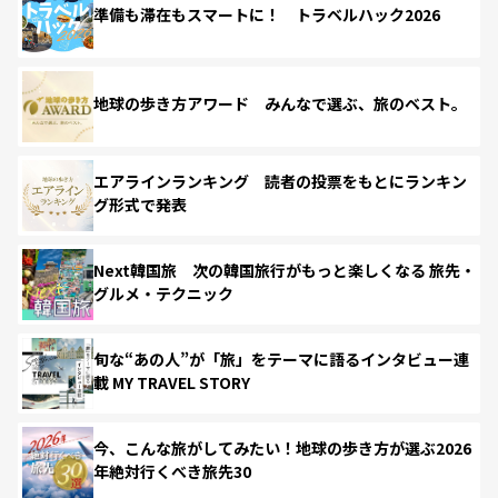
準備も滞在もスマートに！ トラベルハック2026
地球の歩き方アワード みんなで選ぶ、旅のベスト。
エアラインランキング 読者の投票をもとにランキン
グ形式で発表
Next韓国旅 次の韓国旅行がもっと楽しくなる 旅先・
グルメ・テクニック
旬な“あの人”が「旅」をテーマに語るインタビュー連
載 MY TRAVEL STORY
今、こんな旅がしてみたい！地球の歩き方が選ぶ2026
年絶対行くべき旅先30