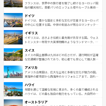
しい。
る。首都マドリードの洗練された雰囲気や、バルセロナの
フランスは、世界中の旅行者を魅了し続けるヨーロッパ屈
アートに溢れた街角から、地方では古代ローマ遺跡や中世
指の観光地だ。首都パリのエッフェル塔やルーブル美術館
の城塞都市、穏やかなビーチリゾートまで多彩な表情を見
といった象徴的なスポットから、田舎町の古風な美しさま
せる。地方によって風土や気候が異なるスペインはその個
ドイツ
で、幅広い魅力が詰まっている。華麗な宮殿、歴史的な大
性で訪れる人を魅了する。 なお、新着のスペイン情報は
コ
聖堂、美しいビーチ、そして豊かな自然が、訪れる者を心
ドイツは、豊かな歴史と多彩な文化が交差するヨーロッパ
ンテンツ一覧
を参照してほしい。
から魅了する。また、フランスは美食の国としても知ら
の中心に位置する国。中世の街並みが残るロマンチック街
れ、フランス料理はユネスコ無形文化遺産にも登録されて
道から、未来を先取りするようなモダンな都市まで多様な
イギリス
いる。シャンパンの発祥地であるランス、プロヴァンスの
顔を持つこの国は、どこを歩いても飽きることがない。ベ
香り高いラベンダー畑など、多彩な楽しみ方が可能だ。さ
ルリンの文化的活気、バイエルン州のアルプスの絶景、そ
イギリスは、古きよき伝統と最先端が共存する国。ウェス
らに、パリ以外の地域にも魅力が溢れており、どの街角に
してライン川沿いのワイン畑といった風景は必見。ビール
トミンスター寺院や大英博物館のようなランドマーク、歴
も豊かな歴史と文化が息づいている。パリ以外の個性あふ
とソーセージを味わいながら地元の人と過ごす楽しい時間
史ある大学都市、美しい丘陵地帯や牧歌的な風景など、エ
れる地方に足を運ぶとそれぞれで全く異なる文化を体験で
スイス
は、お酒好きな人にはぜひ体験してほしい。 なお、新着の
リアごとに異なる魅力がある。また、優雅なアフタヌーン
きるだろう。 なお、新着のフランス情報は
コンテンツ一覧
ドイツ情報は
コンテンツ一覧
を参照してほしい。
ティー、ビール好きにはたまらない英国パブ、サッカー観
スイスの国土面積は九州ほどの広さだが、運行時刻が正確
を参照してほしい。
戦など、本場だからこそできる体験も豊富。イギリスを旅
な交通網が整備されており、初心者でも安心して個人旅行
して楽しみつくそう。 なお、新着のイギリス情報は
コンテ
を楽しめる。日本同様に時刻表どおりの旅が可能だ。中世
アメリカ
ンツ一覧
を参照してほしい。
の建物がそのまま残る町や、スイスならではのユニークな
博物館もあり、アルプス観光だけでなく町歩きも満喫する
アメリカ合衆国は、広大な土地と多様な文化が魅力の国。
ことができる。国民の所得が高いため物価も高いが、旅行
東海岸の都市部から西海岸のカリフォルニアまで、訪れる
者向けの交通パス提供のサービスもあり、うまく活用すれ
場所ごとに異なる風景と体験が待っている。ニューヨーク
ハワイ
ば市内交通費無料で観光を楽しむこともできる。 なお、新
のような巨大都市は、観光、ショッピング、エンターテイ
着のスイス情報は
コンテンツ一覧
を参照してほしい。
ンメントが詰まった刺激的なスポットだ。一方、アメリカ
年間を通じて温暖な気候に恵まれ、多くの島で構成される
西部には大自然が広がり、グランドキャニオンやイエロー
ハワイは、どの島も独自の魅力をもっている。大自然の神
ストーン国立公園といった絶景が堪能できる。さらに、南
秘を感じたいなら、火山が生み出した壮大な景観を誇るハ
オーストラリア
部のニューオーリンズでは、音楽と美食が融合した独特の
ワイ島は見逃せない。また、定番の観光地といえばオアフ