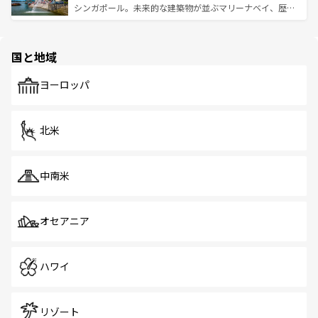
た文化、そして多様な観光資源が、訪れる旅人を魅了し続
うな絶景から文化的な体験まで、香港を存分に楽しみ尽く
シンガポール。未来的な建築物が並ぶマリーナベイ、歴史
ける。 なお、新着のタイ情報は
コンテンツ一覧
を参照して
そう。 なお、新着の香港情報は
コンテンツ一覧
を参照して
と伝統を感じられるエスニックタウン、多数の緑豊かな公
ほしい。
ほしい。
園や自然保護区など、自然が調和した近代的な景観と文化
の多様性あふれるカラフルな町は、どこを歩いても新しい
国と地域
発見がある。さらに、治安のよさや充実した公共交通機関
も、旅行者にとっては魅力的なポイント。グルメも豊富
で、ホーカーズは地元の風情を楽しめる外せないスポット
ヨーロッパ
だ。訪れる人を飽きさせないシンガポールで、多様な魅力
を体感しよう。 なお、新着のシンガポール情報は
コンテン
ツ一覧
を参照してほしい。
北米
中南米
オセアニア
ハワイ
リゾート