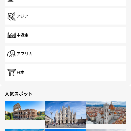
アジア
中近東
アフリカ
日本
人気スポット