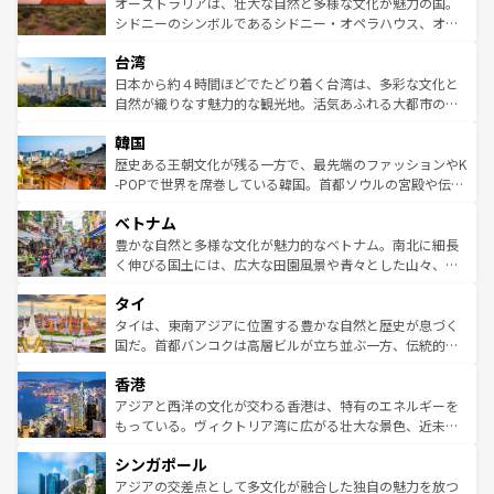
文化が魅力。旅行者はアメリカの各地域で異なる魅力を楽
島だが、静かな自然を求めるならマウイ島やカウアイ島が
オーストラリアは、壮大な自然と多様な文化が魅力の国。
しみながら、その多様性と豊かな歴史を感じることができ
おすすめ。エメラルドグリーンに輝く海をはじめ、豊かな
シドニーのシンボルであるシドニー・オペラハウス、オー
るだろう。車でのロードトリップや列車の旅も、アメリカ
文化や歴史が息づいている。「アロハスピリット」と呼ば
ストラリア東海岸北部に広がる大サンゴ礁地帯グレートバ
ならではの贅沢な旅のスタイルだ。 なお、新着のアメリカ
台湾
れるおもてなしの心で訪れる人々を迎えてくれるハワイの
リアリーフや大陸中央部にそびえるウルル（エアーズロッ
情報は
コンテンツ一覧
を参照してほしい。
人々、おいしいローカルフードやハワイアンミュージッ
ク）、タスマニアの美しい原生林やケアンズの熱帯雨林な
日本から約４時間ほどでたどり着く台湾は、多彩な文化と
ク、伝統的なフラダンスなど、すべてがハワイの魅力を彩
ど、見どころがたくさん。また、カフェやワイン、オージ
自然が織りなす魅力的な観光地。活気あふれる大都市の台
っている。訪れるたびに新しい発見と感動が待っているハ
ービーフなどの食文化も豊かで、美味しいものであふれて
北やノスタルジックな町並みが人気な九份（ジォウフェ
ワイを、存分に味わってほしい。 なお、新着のハワイ情報
韓国
いる。アクティビティも充実しており、サーフィンやダイ
ン）、静ひつな山岳地帯である台湾東部など、都市の喧騒
は
コンテンツ一覧
を参照してほしい。
ビング、ハイキングなど、アウトドア好きにはたまらな
と山間の静けさが共存しており、訪れる人に新しい発見と
歴史ある王朝文化が残る一方で、最先端のファッションやK
い。オーストラリアの多彩な魅力を存分に味わいつくそ
驚きをもたらしてくれる。また、奥深い台湾の食文化も魅
-POPで世界を席巻している韓国。首都ソウルの宮殿や伝統
う。 なお、新着のオーストラリア情報は
コンテンツ一覧
を
力で、夜市などの屋台グルメから高級料理、ヘルシーで美
家屋が並ぶエリアでは韓国の歴史と文化に浸ることがで
参照してほしい。
ベトナム
容にもいいと評判のスイーツなど、バラエティ豊かな料理
き、地方に足を延ばせば四季折々の自然美を楽しむことが
が味わえる。 なお、新着の台湾情報は
コンテンツ一覧
を参
できる。そして、キムチや焼肉、絶品のストリートフード
豊かな自然と多様な文化が魅力的なベトナム。南北に細長
照してほしい。
まで、さまざまな韓国料理が待っている。夜には、韓国な
く伸びる国土には、広大な田園風景や青々とした山々、世
らではのナイトライフも堪能できる。あたたかいホスピタ
界遺産に登録された壮大な自然景観が点在し、都市部では
タイ
リティに包まれながら、韓国の多彩な魅力を心ゆくまで味
急速な発展と共に伝統が息づく。ハノイの古い町並みやホ
わってみてほしい。 なお、新着の韓国情報は
コンテンツ一
ーチミン市のフランス統治時代の建物も、独特の雰囲気を
タイは、東南アジアに位置する豊かな自然と歴史が息づく
覧
を参照してほしい。
醸し出している。また、バラエティの豊かさとおいしさで
国だ。首都バンコクは高層ビルが立ち並ぶ一方、伝統的な
世界中の食通を魅了してやまないベトナム料理も魅力のひ
寺院や市場がいたるところに点在し、古きよき文化と現代
香港
とつ。フォーやバインミー、ベトナムコーヒーなどは、ぜ
の活気が交差している。北部ではチェンマイなどの山岳地
ひ現地で味わいたい。どの地域を訪れてもあたたかい人々
帯で自然と触れ合い、南部ではプーケットやクラビの美し
アジアと西洋の文化が交わる香港は、特有のエネルギーを
が旅行者を迎えてくれるので、きっと忘れられない旅にな
いビーチでリゾート気分を楽しむことができる。タイ料理
もっている。ヴィクトリア湾に広がる壮大な景色、近未来
るはずだ。 なお、新着のベトナム情報は
コンテンツ一覧
を
は世界的に有名で、屋台から高級レストランまで味覚を刺
的なアートスポット、そして歴史と現代が融合した町並
参照してほしい。
シンガポール
激する。気候は一年中温暖で、どの季節にも異なる楽しみ
み、どこを訪れても感動するはず。観光スポットが密集し
が待っている。親しみやすいタイの人々、仏教を中心とし
ており、効率よく見どころを回れるのも魅力。息をのむよ
アジアの交差点として多文化が融合した独自の魅力を放つ