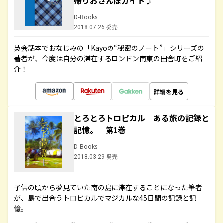
帰りおさんぽガイド♪
D-Books
2018.07.26 発売
英会話本でおなじみの「Kayoの“秘密のノート”」シリーズの
著者が、今度は自分の滞在するロンドン南東の田舎町をご紹
介！
詳細を見る
とろとろトロピカル ある旅の記録と
記憶。 第1巻
D-Books
2018.03.29 発売
子供の頃から夢見ていた南の島に滞在することになった筆者
が、島で出合うトロピカルでマジカルな45日間の記録と記
憶。