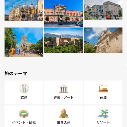
旅のテーマ
飲食
建築・アート
宿泊
イベント・観戦
世界遺産
リゾート