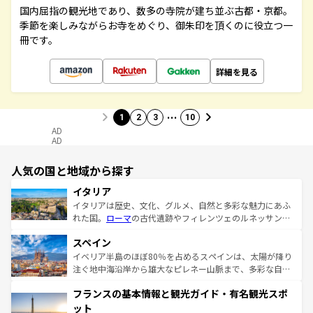
国内屈指の観光地であり、数多の寺院が建ち並ぶ古都・京都。
季節を楽しみながらお寺をめぐり、御朱印を頂くのに役立つ一
冊です。
詳細を見る
…
1
2
3
10
AD
AD
人気の国と地域から探す
イタリア
イタリアは歴史、文化、グルメ、自然と多彩な魅力にあふ
れた国。
ローマ
の古代遺跡やフィレンツェのルネッサンス
美術、ヴェネツィアの運河など、歴史あるスポットはもち
スペイン
ろん、トスカーナの美しい田園風景やアマルフィ海岸の絶
景など、自然景観も見逃せない。観光の合間には、本場の
イベリア半島のほぼ80％を占めるスペインは、太陽が降り
ピザやパスタなど、絶品のイタリア料理を堪能することも
注ぐ地中海沿岸から雄大なピレネー山脈まで、多彩な自然
できる。朝目覚めてから夜眠るまで、すべての瞬間を楽し
と文化が詰まったヨーロッパ屈指の旅行先だ。多様な地域
フランスの基本情報と観光ガイド・有名観光スポ
ませてくれるイタリアで、忘れられない旅をしてみよう！
文化が根付くこの国では、情熱的なフラメンコ、熱気あふ
なお、新着のイタリア情報は
コンテンツ一覧
を参照してほ
れる闘牛、そして美味しいタパスが生活の一部となってい
ット