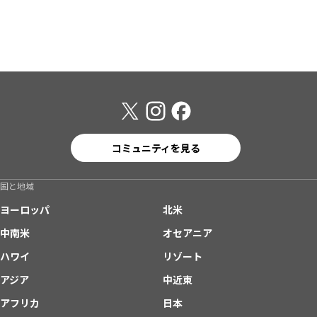
コミュニティを見る
国と地域
ヨーロッパ
北米
中南米
オセアニア
ハワイ
リゾート
アジア
中近東
アフリカ
日本