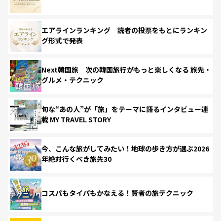
エアラインランキング 読者の投票をもとにランキン
グ形式で発表
Next韓国旅 次の韓国旅行がもっと楽しくなる 旅先・
グルメ・テクニック
旬な“あの人”が「旅」をテーマに語るインタビュー連
載 MY TRAVEL STORY
今、こんな旅がしてみたい！地球の歩き方が選ぶ2026
年絶対行くべき旅先30
コスパもタイパもかなえる！賢者の旅テクニック