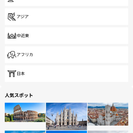
アジア
中近東
アフリカ
日本
人気スポット