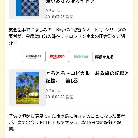
帰りおさんぽガイド♪
D-Books
2018.07.26 発売
英会話本でおなじみの「Kayoの“秘密のノート”」シリーズの
著者が、今度は自分の滞在するロンドン南東の田舎町をご紹
介！
詳細を見る
とろとろトロピカル ある旅の記録と
記憶。 第1巻
D-Books
2018.03.29 発売
子供の頃から夢見ていた南の島に滞在することになった筆者
が、島で出合うトロピカルでマジカルな45日間の記録と記
憶。