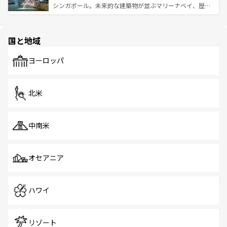
た文化、そして多様な観光資源が、訪れる旅人を魅了し続
うな絶景から文化的な体験まで、香港を存分に楽しみ尽く
シンガポール。未来的な建築物が並ぶマリーナベイ、歴史
ける。 なお、新着のタイ情報は
コンテンツ一覧
を参照して
そう。 なお、新着の香港情報は
コンテンツ一覧
を参照して
と伝統を感じられるエスニックタウン、多数の緑豊かな公
ほしい。
ほしい。
園や自然保護区など、自然が調和した近代的な景観と文化
の多様性あふれるカラフルな町は、どこを歩いても新しい
国と地域
発見がある。さらに、治安のよさや充実した公共交通機関
も、旅行者にとっては魅力的なポイント。グルメも豊富
で、ホーカーズは地元の風情を楽しめる外せないスポット
ヨーロッパ
だ。訪れる人を飽きさせないシンガポールで、多様な魅力
を体感しよう。 なお、新着のシンガポール情報は
コンテン
ツ一覧
を参照してほしい。
北米
中南米
オセアニア
ハワイ
リゾート