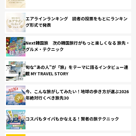
エアラインランキング 読者の投票をもとにランキン
グ形式で発表
Next韓国旅 次の韓国旅行がもっと楽しくなる 旅先・
グルメ・テクニック
旬な“あの人”が「旅」をテーマに語るインタビュー連
載 MY TRAVEL STORY
今、こんな旅がしてみたい！地球の歩き方が選ぶ2026
年絶対行くべき旅先30
コスパもタイパもかなえる！賢者の旅テクニック