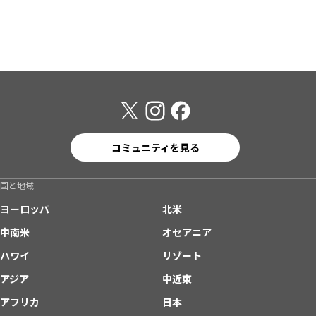
コミュニティを見る
国と地域
ヨーロッパ
北米
中南米
オセアニア
ハワイ
リゾート
アジア
中近東
アフリカ
日本