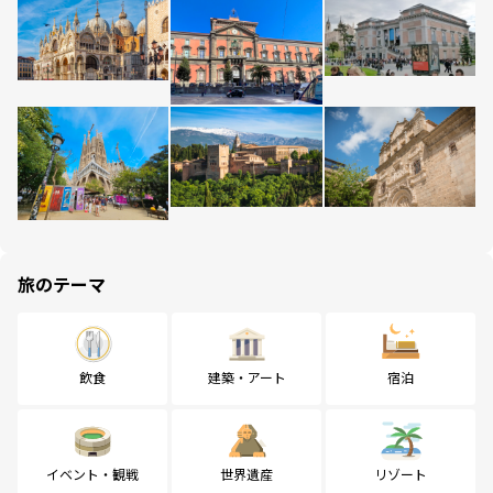
旅のテーマ
飲食
建築・アート
宿泊
イベント・観戦
世界遺産
リゾート