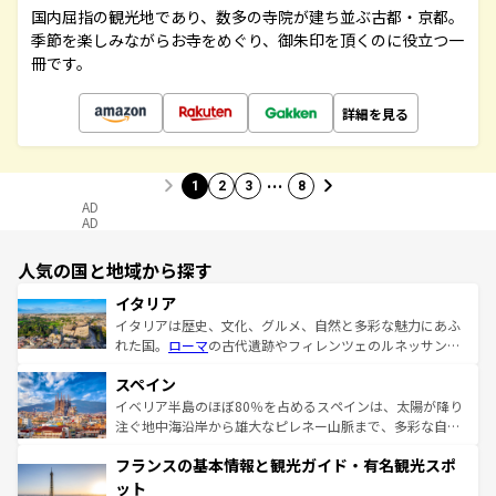
国内屈指の観光地であり、数多の寺院が建ち並ぶ古都・京都。
季節を楽しみながらお寺をめぐり、御朱印を頂くのに役立つ一
冊です。
詳細を見る
…
1
2
3
8
AD
AD
人気の国と地域から探す
イタリア
イタリアは歴史、文化、グルメ、自然と多彩な魅力にあふ
れた国。
ローマ
の古代遺跡やフィレンツェのルネッサンス
美術、ヴェネツィアの運河など、歴史あるスポットはもち
スペイン
ろん、トスカーナの美しい田園風景やアマルフィ海岸の絶
景など、自然景観も見逃せない。観光の合間には、本場の
イベリア半島のほぼ80％を占めるスペインは、太陽が降り
ピザやパスタなど、絶品のイタリア料理を堪能することも
注ぐ地中海沿岸から雄大なピレネー山脈まで、多彩な自然
できる。朝目覚めてから夜眠るまで、すべての瞬間を楽し
と文化が詰まったヨーロッパ屈指の旅行先だ。多様な地域
フランスの基本情報と観光ガイド・有名観光スポ
ませてくれるイタリアで、忘れられない旅をしてみよう！
文化が根付くこの国では、情熱的なフラメンコ、熱気あふ
なお、新着のイタリア情報は
コンテンツ一覧
を参照してほ
れる闘牛、そして美味しいタパスが生活の一部となってい
ット