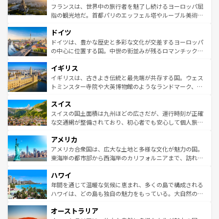
しい。
る。首都マドリードの洗練された雰囲気や、バルセロナの
フランスは、世界中の旅行者を魅了し続けるヨーロッパ屈
アートに溢れた街角から、地方では古代ローマ遺跡や中世
指の観光地だ。首都パリのエッフェル塔やルーブル美術館
の城塞都市、穏やかなビーチリゾートまで多彩な表情を見
といった象徴的なスポットから、田舎町の古風な美しさま
せる。地方によって風土や気候が異なるスペインはその個
ドイツ
で、幅広い魅力が詰まっている。華麗な宮殿、歴史的な大
性で訪れる人を魅了する。 なお、新着のスペイン情報は
コ
聖堂、美しいビーチ、そして豊かな自然が、訪れる者を心
ドイツは、豊かな歴史と多彩な文化が交差するヨーロッパ
ンテンツ一覧
を参照してほしい。
から魅了する。また、フランスは美食の国としても知ら
の中心に位置する国。中世の街並みが残るロマンチック街
れ、フランス料理はユネスコ無形文化遺産にも登録されて
道から、未来を先取りするようなモダンな都市まで多様な
イギリス
いる。シャンパンの発祥地であるランス、プロヴァンスの
顔を持つこの国は、どこを歩いても飽きることがない。ベ
香り高いラベンダー畑など、多彩な楽しみ方が可能だ。さ
ルリンの文化的活気、バイエルン州のアルプスの絶景、そ
イギリスは、古きよき伝統と最先端が共存する国。ウェス
らに、パリ以外の地域にも魅力が溢れており、どの街角に
してライン川沿いのワイン畑といった風景は必見。ビール
トミンスター寺院や大英博物館のようなランドマーク、歴
も豊かな歴史と文化が息づいている。パリ以外の個性あふ
とソーセージを味わいながら地元の人と過ごす楽しい時間
史ある大学都市、美しい丘陵地帯や牧歌的な風景など、エ
れる地方に足を運ぶとそれぞれで全く異なる文化を体験で
スイス
は、お酒好きな人にはぜひ体験してほしい。 なお、新着の
リアごとに異なる魅力がある。また、優雅なアフタヌーン
きるだろう。 なお、新着のフランス情報は
コンテンツ一覧
ドイツ情報は
コンテンツ一覧
を参照してほしい。
ティー、ビール好きにはたまらない英国パブ、サッカー観
スイスの国土面積は九州ほどの広さだが、運行時刻が正確
を参照してほしい。
戦など、本場だからこそできる体験も豊富。イギリスを旅
な交通網が整備されており、初心者でも安心して個人旅行
して楽しみつくそう。 なお、新着のイギリス情報は
コンテ
を楽しめる。日本同様に時刻表どおりの旅が可能だ。中世
アメリカ
ンツ一覧
を参照してほしい。
の建物がそのまま残る町や、スイスならではのユニークな
博物館もあり、アルプス観光だけでなく町歩きも満喫する
アメリカ合衆国は、広大な土地と多様な文化が魅力の国。
ことができる。国民の所得が高いため物価も高いが、旅行
東海岸の都市部から西海岸のカリフォルニアまで、訪れる
者向けの交通パス提供のサービスもあり、うまく活用すれ
場所ごとに異なる風景と体験が待っている。ニューヨーク
ハワイ
ば市内交通費無料で観光を楽しむこともできる。 なお、新
のような巨大都市は、観光、ショッピング、エンターテイ
着のスイス情報は
コンテンツ一覧
を参照してほしい。
ンメントが詰まった刺激的なスポットだ。一方、アメリカ
年間を通じて温暖な気候に恵まれ、多くの島で構成される
西部には大自然が広がり、グランドキャニオンやイエロー
ハワイは、どの島も独自の魅力をもっている。大自然の神
ストーン国立公園といった絶景が堪能できる。さらに、南
秘を感じたいなら、火山が生み出した壮大な景観を誇るハ
オーストラリア
部のニューオーリンズでは、音楽と美食が融合した独特の
ワイ島は見逃せない。また、定番の観光地といえばオアフ