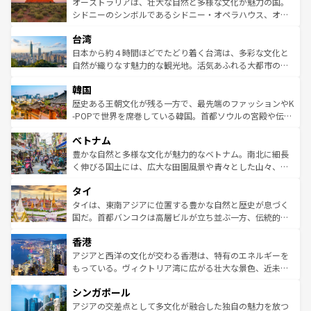
文化が魅力。旅行者はアメリカの各地域で異なる魅力を楽
島だが、静かな自然を求めるならマウイ島やカウアイ島が
オーストラリアは、壮大な自然と多様な文化が魅力の国。
しみながら、その多様性と豊かな歴史を感じることができ
おすすめ。エメラルドグリーンに輝く海をはじめ、豊かな
シドニーのシンボルであるシドニー・オペラハウス、オー
るだろう。車でのロードトリップや列車の旅も、アメリカ
文化や歴史が息づいている。「アロハスピリット」と呼ば
ストラリア東海岸北部に広がる大サンゴ礁地帯グレートバ
ならではの贅沢な旅のスタイルだ。 なお、新着のアメリカ
台湾
れるおもてなしの心で訪れる人々を迎えてくれるハワイの
リアリーフや大陸中央部にそびえるウルル（エアーズロッ
情報は
コンテンツ一覧
を参照してほしい。
人々、おいしいローカルフードやハワイアンミュージッ
ク）、タスマニアの美しい原生林やケアンズの熱帯雨林な
日本から約４時間ほどでたどり着く台湾は、多彩な文化と
ク、伝統的なフラダンスなど、すべてがハワイの魅力を彩
ど、見どころがたくさん。また、カフェやワイン、オージ
自然が織りなす魅力的な観光地。活気あふれる大都市の台
っている。訪れるたびに新しい発見と感動が待っているハ
ービーフなどの食文化も豊かで、美味しいものであふれて
北やノスタルジックな町並みが人気な九份（ジォウフェ
ワイを、存分に味わってほしい。 なお、新着のハワイ情報
韓国
いる。アクティビティも充実しており、サーフィンやダイ
ン）、静ひつな山岳地帯である台湾東部など、都市の喧騒
は
コンテンツ一覧
を参照してほしい。
ビング、ハイキングなど、アウトドア好きにはたまらな
と山間の静けさが共存しており、訪れる人に新しい発見と
歴史ある王朝文化が残る一方で、最先端のファッションやK
い。オーストラリアの多彩な魅力を存分に味わいつくそ
驚きをもたらしてくれる。また、奥深い台湾の食文化も魅
-POPで世界を席巻している韓国。首都ソウルの宮殿や伝統
う。 なお、新着のオーストラリア情報は
コンテンツ一覧
を
力で、夜市などの屋台グルメから高級料理、ヘルシーで美
家屋が並ぶエリアでは韓国の歴史と文化に浸ることがで
参照してほしい。
ベトナム
容にもいいと評判のスイーツなど、バラエティ豊かな料理
き、地方に足を延ばせば四季折々の自然美を楽しむことが
が味わえる。 なお、新着の台湾情報は
コンテンツ一覧
を参
できる。そして、キムチや焼肉、絶品のストリートフード
豊かな自然と多様な文化が魅力的なベトナム。南北に細長
照してほしい。
まで、さまざまな韓国料理が待っている。夜には、韓国な
く伸びる国土には、広大な田園風景や青々とした山々、世
らではのナイトライフも堪能できる。あたたかいホスピタ
界遺産に登録された壮大な自然景観が点在し、都市部では
タイ
リティに包まれながら、韓国の多彩な魅力を心ゆくまで味
急速な発展と共に伝統が息づく。ハノイの古い町並みやホ
わってみてほしい。 なお、新着の韓国情報は
コンテンツ一
ーチミン市のフランス統治時代の建物も、独特の雰囲気を
タイは、東南アジアに位置する豊かな自然と歴史が息づく
覧
を参照してほしい。
醸し出している。また、バラエティの豊かさとおいしさで
国だ。首都バンコクは高層ビルが立ち並ぶ一方、伝統的な
世界中の食通を魅了してやまないベトナム料理も魅力のひ
寺院や市場がいたるところに点在し、古きよき文化と現代
香港
とつ。フォーやバインミー、ベトナムコーヒーなどは、ぜ
の活気が交差している。北部ではチェンマイなどの山岳地
ひ現地で味わいたい。どの地域を訪れてもあたたかい人々
帯で自然と触れ合い、南部ではプーケットやクラビの美し
アジアと西洋の文化が交わる香港は、特有のエネルギーを
が旅行者を迎えてくれるので、きっと忘れられない旅にな
いビーチでリゾート気分を楽しむことができる。タイ料理
もっている。ヴィクトリア湾に広がる壮大な景色、近未来
るはずだ。 なお、新着のベトナム情報は
コンテンツ一覧
を
は世界的に有名で、屋台から高級レストランまで味覚を刺
的なアートスポット、そして歴史と現代が融合した町並
参照してほしい。
シンガポール
激する。気候は一年中温暖で、どの季節にも異なる楽しみ
み、どこを訪れても感動するはず。観光スポットが密集し
が待っている。親しみやすいタイの人々、仏教を中心とし
ており、効率よく見どころを回れるのも魅力。息をのむよ
アジアの交差点として多文化が融合した独自の魅力を放つ