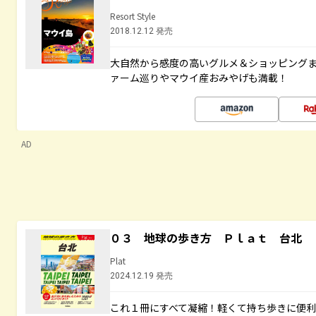
Resort Style
2018.12.12 発売
大自然から感度の高いグルメ＆ショッピング
ァーム巡りやマウイ産おみやげも満載！
AD
０３ 地球の歩き方 Ｐｌａｔ 台北
Plat
2024.12.19 発売
これ１冊にすべて凝縮！軽くて持ち歩きに便