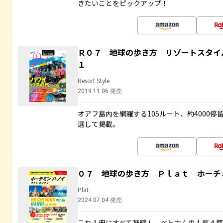
きたいことをピックアップ！
Ｒ０７ 地球の歩き方 リゾートスタイ
１
Resort Style
2019.11.06 発売
オアフ島内を網羅する105ルート、約4000
選して掲載。
０７ 地球の歩き方 Ｐｌａｔ ホーチ
Plat
2024.07.04 発売
これ１冊にすべて凝縮！ ベトナムの人気４