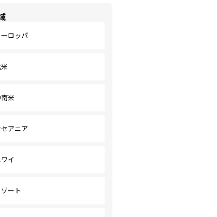
域
ヨーロッパ
北米
中南米
オセアニア
ハワイ
リゾート