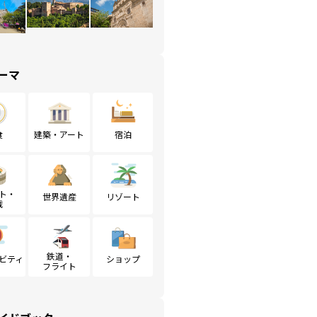
ーマ
食
建築・アート
宿泊
ト・
世界遺産
リゾート
戦
鉄道・
ビティ
ショップ
フライト