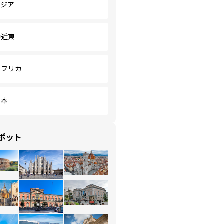
アジア
中近東
アフリカ
日本
ポット