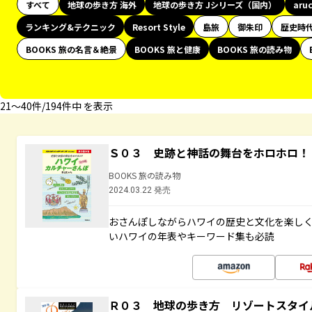
すべて
地球の歩き方 海外
地球の歩き方 Jシリーズ（国内）
aru
ランキング&テクニック
Resort Style
島旅
御朱印
歴史時
BOOKS 旅の名言＆絶景
BOOKS 旅と健康
BOOKS 旅の読み物
21〜40件/194件中 を表示
Ｓ０３ 史跡と神話の舞台をホロホロ！
BOOKS 旅の読み物
2024.03.22 発売
おさんぽしながらハワイの歴史と文化を楽し
いハワイの年表やキーワード集も必読
Ｒ０３ 地球の歩き方 リゾートスタイ