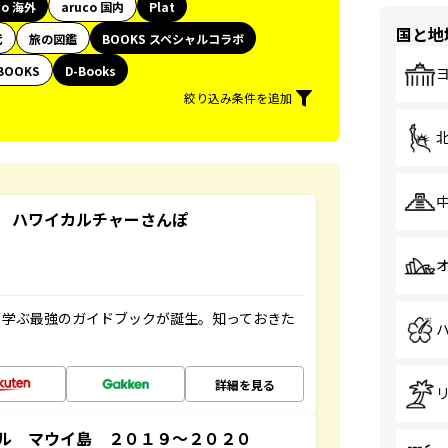
co 海外
aruco 国内
Plat
国と地
代
旅の図鑑
BOOKS スペシャルコラボ
BOOKS
D-Books
絞り込み条件を追加
 ハワイカルチャーさんぽ
く学ぶ最強のガイドブックが誕生。知っておきた
詳細を見る
ル マウイ島 ２０１９～２０２０