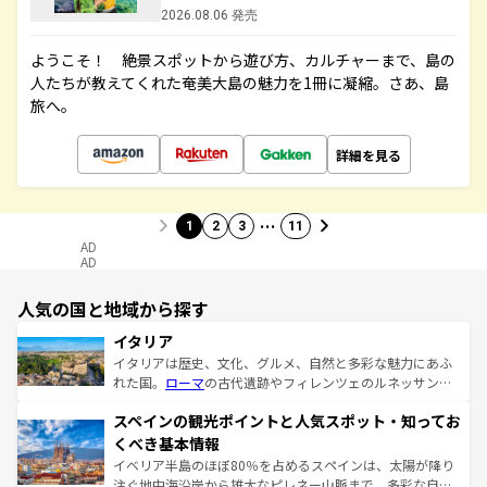
2026.08.06 発売
ようこそ！ 絶景スポットから遊び方、カルチャーまで、島の
人たちが教えてくれた奄美大島の魅力を1冊に凝縮。さあ、島
旅へ。
詳細を見る
…
1
2
3
11
AD
AD
人気の国と地域から探す
イタリア
イタリアは歴史、文化、グルメ、自然と多彩な魅力にあふ
れた国。
ローマ
の古代遺跡やフィレンツェのルネッサンス
美術、ヴェネツィアの運河など、歴史あるスポットはもち
スペインの観光ポイントと人気スポット・知ってお
ろん、トスカーナの美しい田園風景やアマルフィ海岸の絶
景など、自然景観も見逃せない。観光の合間には、本場の
くべき基本情報
ピザやパスタなど、絶品のイタリア料理を堪能することも
イベリア半島のほぼ80％を占めるスペインは、太陽が降り
できる。朝目覚めてから夜眠るまで、すべての瞬間を楽し
注ぐ地中海沿岸から雄大なピレネー山脈まで、多彩な自然