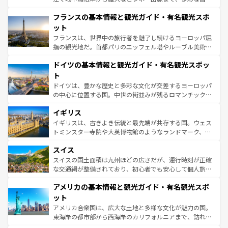
ませてくれるイタリアで、忘れられない旅をしてみよう！
と文化が詰まったヨーロッパ屈指の旅行先だ。多様な地域
なお、新着のイタリア情報は
コンテンツ一覧
を参照してほ
フランスの基本情報と観光ガイド・有名観光スポ
文化が根付くこの国では、情熱的なフラメンコ、熱気あふ
しい。
れる闘牛、そして美味しいタパスが生活の一部となってい
ット
る。首都マドリードの洗練された雰囲気や、バルセロナの
フランスは、世界中の旅行者を魅了し続けるヨーロッパ屈
アートに溢れた街角から、地方では古代ローマ遺跡や中世
指の観光地だ。首都パリのエッフェル塔やルーブル美術館
の城塞都市、穏やかなビーチリゾートまで多彩な表情を見
といった象徴的なスポットから、田舎町の古風な美しさま
せる。地方によって風土や気候が異なるスペインはその個
ドイツの基本情報と観光ガイド・有名観光スポッ
で、幅広い魅力が詰まっている。華麗な宮殿、歴史的な大
性で訪れる人を魅了する。 なお、新着のスペイン情報は
コ
聖堂、美しいビーチ、そして豊かな自然が、訪れる者を心
ト
ンテンツ一覧
を参照してほしい。
から魅了する。また、フランスは美食の国としても知ら
ドイツは、豊かな歴史と多彩な文化が交差するヨーロッパ
れ、フランス料理はユネスコ無形文化遺産にも登録されて
の中心に位置する国。中世の街並みが残るロマンチック街
いる。シャンパンの発祥地であるランス、プロヴァンスの
道から、未来を先取りするようなモダンな都市まで多様な
香り高いラベンダー畑など、多彩な楽しみ方が可能だ。さ
イギリス
顔を持つこの国は、どこを歩いても飽きることがない。ベ
らに、パリ以外の地域にも魅力が溢れており、どの街角に
ルリンの文化的活気、バイエルン州のアルプスの絶景、そ
イギリスは、古きよき伝統と最先端が共存する国。ウェス
も豊かな歴史と文化が息づいている。パリ以外の個性あふ
してライン川沿いのワイン畑といった風景は必見。ビール
トミンスター寺院や大英博物館のようなランドマーク、歴
れる地方に足を運ぶとそれぞれで全く異なる文化を体験で
とソーセージを味わいながら地元の人と過ごす楽しい時間
史ある大学都市、美しい丘陵地帯や牧歌的な風景など、エ
きるだろう。 なお、新着のフランス情報は
コンテンツ一覧
スイス
は、お酒好きな人にはぜひ体験してほしい。 なお、新着の
リアごとに異なる魅力がある。また、優雅なアフタヌーン
を参照してほしい。
ドイツ情報は
コンテンツ一覧
を参照してほしい。
ティー、ビール好きにはたまらない英国パブ、サッカー観
スイスの国土面積は九州ほどの広さだが、運行時刻が正確
戦など、本場だからこそできる体験も豊富。イギリスを旅
な交通網が整備されており、初心者でも安心して個人旅行
して楽しみつくそう。 なお、新着のイギリス情報は
コンテ
を楽しめる。日本同様に時刻表どおりの旅が可能だ。中世
アメリカの基本情報と観光ガイド・有名観光スポ
ンツ一覧
を参照してほしい。
の建物がそのまま残る町や、スイスならではのユニークな
博物館もあり、アルプス観光だけでなく町歩きも満喫する
ット
ことができる。国民の所得が高いため物価も高いが、旅行
アメリカ合衆国は、広大な土地と多様な文化が魅力の国。
者向けの交通パス提供のサービスもあり、うまく活用すれ
東海岸の都市部から西海岸のカリフォルニアまで、訪れる
ば市内交通費無料で観光を楽しむこともできる。 なお、新
場所ごとに異なる風景と体験が待っている。ニューヨーク