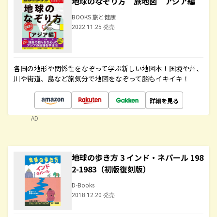
地球のなぞり方 旅地図 アジア編
BOOKS 旅と健康
2022.11.25 発売
各国の地形や関係性をなぞって学ぶ新しい地図本！国境や州、
川や街道、島など旅気分で地図をなぞって脳もイキイキ！
詳細を見る
AD
地球の歩き方 3 インド・ネパール 198
2-1983（初版復刻版）
D-Books
2018.12.20 発売