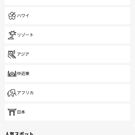
ハワイ
リゾート
アジア
中近東
アフリカ
日本
人気スポット