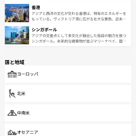
世界中の食通を魅了してやまないベトナム料理も魅力のひ
寺院や市場がいたるところに点在し、古きよき文化と現代
香港
とつ。フォーやバインミー、ベトナムコーヒーなどは、ぜ
の活気が交差している。北部ではチェンマイなどの山岳地
ひ現地で味わいたい。どの地域を訪れてもあたたかい人々
帯で自然と触れ合い、南部ではプーケットやクラビの美し
アジアと西洋の文化が交わる香港は、特有のエネルギーを
が旅行者を迎えてくれるので、きっと忘れられない旅にな
いビーチでリゾート気分を楽しむことができる。タイ料理
もっている。ヴィクトリア湾に広がる壮大な景色、近未来
るはずだ。 なお、新着のベトナム情報は
コンテンツ一覧
を
は世界的に有名で、屋台から高級レストランまで味覚を刺
的なアートスポット、そして歴史と現代が融合した町並
参照してほしい。
シンガポール
激する。気候は一年中温暖で、どの季節にも異なる楽しみ
み、どこを訪れても感動するはず。観光スポットが密集し
が待っている。親しみやすいタイの人々、仏教を中心とし
ており、効率よく見どころを回れるのも魅力。息をのむよ
アジアの交差点として多文化が融合した独自の魅力を放つ
た文化、そして多様な観光資源が、訪れる旅人を魅了し続
うな絶景から文化的な体験まで、香港を存分に楽しみ尽く
シンガポール。未来的な建築物が並ぶマリーナベイ、歴史
ける。 なお、新着のタイ情報は
コンテンツ一覧
を参照して
そう。 なお、新着の香港情報は
コンテンツ一覧
を参照して
と伝統を感じられるエスニックタウン、多数の緑豊かな公
ほしい。
ほしい。
園や自然保護区など、自然が調和した近代的な景観と文化
の多様性あふれるカラフルな町は、どこを歩いても新しい
国と地域
発見がある。さらに、治安のよさや充実した公共交通機関
も、旅行者にとっては魅力的なポイント。グルメも豊富
で、ホーカーズは地元の風情を楽しめる外せないスポット
ヨーロッパ
だ。訪れる人を飽きさせないシンガポールで、多様な魅力
を体感しよう。 なお、新着のシンガポール情報は
コンテン
ツ一覧
を参照してほしい。
北米
中南米
オセアニア