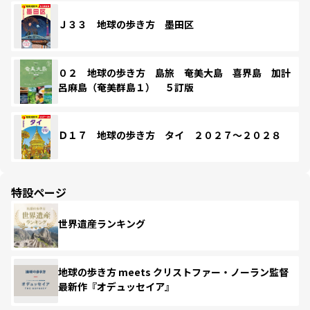
Ｊ３３ 地球の歩き方 墨田区
０２ 地球の歩き方 島旅 奄美大島 喜界島 加計
呂麻島（奄美群島１） ５訂版
Ｄ１７ 地球の歩き方 タイ ２０２７～２０２８
特設ページ
世界遺産ランキング
地球の歩き方 meets クリストファー・ノーラン監督
最新作『オデュッセイア』