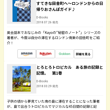
すてきな田舎町へ～ロンドンからの日
帰りおさんぽガイド♪
D-Books
2018.07.26 発売
英会話本でおなじみの「Kayoの“秘密のノート”」シリーズの
著者が、今度は自分の滞在するロンドン南東の田舎町をご紹
介！
詳細を見る
とろとろトロピカル ある旅の記録と
記憶。 第1巻
D-Books
2018.03.29 発売
子供の頃から夢見ていた南の島に滞在することになった筆者
が、島で出合うトロピカルでマジカルな45日間の記録と記