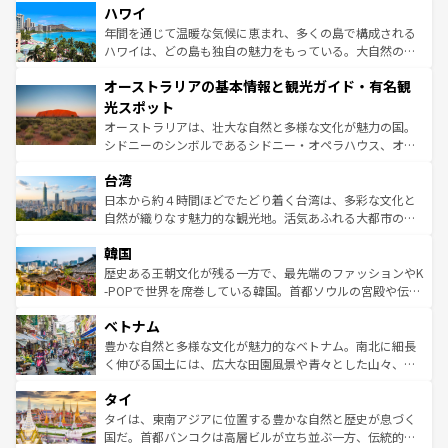
着のスイス情報は
コンテンツ一覧
を参照してほしい。
ハワイ
のような巨大都市は、観光、ショッピング、エンターテイ
ンメントが詰まった刺激的なスポットだ。一方、アメリカ
年間を通じて温暖な気候に恵まれ、多くの島で構成される
西部には大自然が広がり、グランドキャニオンやイエロー
ハワイは、どの島も独自の魅力をもっている。大自然の神
ストーン国立公園といった絶景が堪能できる。さらに、南
秘を感じたいなら、火山が生み出した壮大な景観を誇るハ
オーストラリアの基本情報と観光ガイド・有名観
部のニューオーリンズでは、音楽と美食が融合した独特の
ワイ島は見逃せない。また、定番の観光地といえばオアフ
文化が魅力。旅行者はアメリカの各地域で異なる魅力を楽
島だが、静かな自然を求めるならマウイ島やカウアイ島が
光スポット
しみながら、その多様性と豊かな歴史を感じることができ
おすすめ。エメラルドグリーンに輝く海をはじめ、豊かな
オーストラリアは、壮大な自然と多様な文化が魅力の国。
るだろう。車でのロードトリップや列車の旅も、アメリカ
文化や歴史が息づいている。「アロハスピリット」と呼ば
シドニーのシンボルであるシドニー・オペラハウス、オー
ならではの贅沢な旅のスタイルだ。 なお、新着のアメリカ
れるおもてなしの心で訪れる人々を迎えてくれるハワイの
ストラリア東海岸北部に広がる大サンゴ礁地帯グレートバ
情報は
コンテンツ一覧
を参照してほしい。
人々、おいしいローカルフードやハワイアンミュージッ
台湾
リアリーフや大陸中央部にそびえるウルル（エアーズロッ
ク、伝統的なフラダンスなど、すべてがハワイの魅力を彩
ク）、タスマニアの美しい原生林やケアンズの熱帯雨林な
日本から約４時間ほどでたどり着く台湾は、多彩な文化と
っている。訪れるたびに新しい発見と感動が待っているハ
ど、見どころがたくさん。また、カフェやワイン、オージ
自然が織りなす魅力的な観光地。活気あふれる大都市の台
ワイを、存分に味わってほしい。 なお、新着のハワイ情報
ービーフなどの食文化も豊かで、美味しいものであふれて
北やノスタルジックな町並みが人気な九份（ジォウフェ
は
コンテンツ一覧
を参照してほしい。
韓国
いる。アクティビティも充実しており、サーフィンやダイ
ン）、静ひつな山岳地帯である台湾東部など、都市の喧騒
ビング、ハイキングなど、アウトドア好きにはたまらな
と山間の静けさが共存しており、訪れる人に新しい発見と
歴史ある王朝文化が残る一方で、最先端のファッションやK
い。オーストラリアの多彩な魅力を存分に味わいつくそ
驚きをもたらしてくれる。また、奥深い台湾の食文化も魅
-POPで世界を席巻している韓国。首都ソウルの宮殿や伝統
う。 なお、新着のオーストラリア情報は
コンテンツ一覧
を
力で、夜市などの屋台グルメから高級料理、ヘルシーで美
家屋が並ぶエリアでは韓国の歴史と文化に浸ることがで
参照してほしい。
ベトナム
容にもいいと評判のスイーツなど、バラエティ豊かな料理
き、地方に足を延ばせば四季折々の自然美を楽しむことが
が味わえる。 なお、新着の台湾情報は
コンテンツ一覧
を参
できる。そして、キムチや焼肉、絶品のストリートフード
豊かな自然と多様な文化が魅力的なベトナム。南北に細長
照してほしい。
まで、さまざまな韓国料理が待っている。夜には、韓国な
く伸びる国土には、広大な田園風景や青々とした山々、世
らではのナイトライフも堪能できる。あたたかいホスピタ
界遺産に登録された壮大な自然景観が点在し、都市部では
タイ
リティに包まれながら、韓国の多彩な魅力を心ゆくまで味
急速な発展と共に伝統が息づく。ハノイの古い町並みやホ
わってみてほしい。 なお、新着の韓国情報は
コンテンツ一
ーチミン市のフランス統治時代の建物も、独特の雰囲気を
タイは、東南アジアに位置する豊かな自然と歴史が息づく
覧
を参照してほしい。
醸し出している。また、バラエティの豊かさとおいしさで
国だ。首都バンコクは高層ビルが立ち並ぶ一方、伝統的な