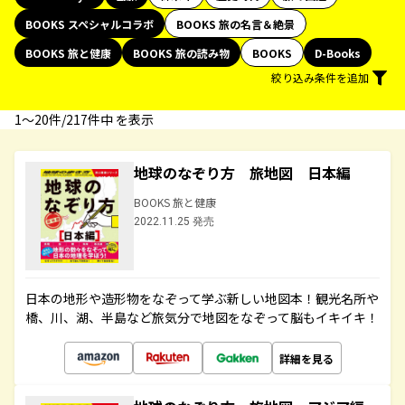
BOOKS スペシャルコラボ
BOOKS 旅の名言＆絶景
BOOKS 旅と健康
BOOKS 旅の読み物
BOOKS
D-Books
絞り込み条件を追加
1〜20件/217件中 を表示
地球のなぞり方 旅地図 日本編
BOOKS 旅と健康
2022.11.25 発売
日本の地形や造形物をなぞって学ぶ新しい地図本！観光名所や
橋、川、湖、半島など旅気分で地図をなぞって脳もイキイキ！
詳細を見る