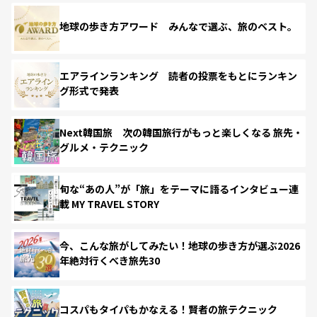
地球の歩き方アワード みんなで選ぶ、旅のベスト。
エアラインランキング 読者の投票をもとにランキン
グ形式で発表
Next韓国旅 次の韓国旅行がもっと楽しくなる 旅先・
グルメ・テクニック
旬な“あの人”が「旅」をテーマに語るインタビュー連
載 MY TRAVEL STORY
今、こんな旅がしてみたい！地球の歩き方が選ぶ2026
年絶対行くべき旅先30
コスパもタイパもかなえる！賢者の旅テクニック