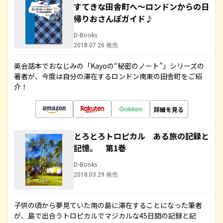
すてきな田舎町へ～ロンドンからの日
帰りおさんぽガイド♪
D-Books
2018.07.26 発売
英会話本でおなじみの「Kayoの“秘密のノート”」シリーズの
著者が、今度は自分の滞在するロンドン南東の田舎町をご紹
介！
詳細を見る
とろとろトロピカル ある旅の記録と
記憶。 第1巻
D-Books
2018.03.29 発売
子供の頃から夢見ていた南の島に滞在することになった筆者
が、島で出合うトロピカルでマジカルな45日間の記録と記