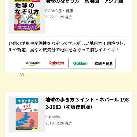
地球のなぞり方 旅地図 アジア編
BOOKS 旅と健康
2022.11.25 発売
各国の地形や関係性をなぞって学ぶ新しい地図本！国境や州、
川や街道、島など旅気分で地図をなぞって脳もイキイキ！
詳細を見る
AD
地球の歩き方 3 インド・ネパール 198
2-1983（初版復刻版）
D-Books
2018.12.20 発売