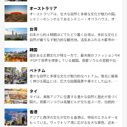
ストーン国立公園といった絶景が堪能できる。さらに、南
秘を感じたいなら、火山が生み出した壮大な景観を誇るハ
オーストラリア
部のニューオーリンズでは、音楽と美食が融合した独特の
ワイ島は見逃せない。また、定番の観光地といえばオアフ
文化が魅力。旅行者はアメリカの各地域で異なる魅力を楽
島だが、静かな自然を求めるならマウイ島やカウアイ島が
オーストラリアは、壮大な自然と多様な文化が魅力の国。
しみながら、その多様性と豊かな歴史を感じることができ
おすすめ。エメラルドグリーンに輝く海をはじめ、豊かな
シドニーのシンボルであるシドニー・オペラハウス、オー
るだろう。車でのロードトリップや列車の旅も、アメリカ
文化や歴史が息づいている。「アロハスピリット」と呼ば
ストラリア東海岸北部に広がる大サンゴ礁地帯グレートバ
ならではの贅沢な旅のスタイルだ。 なお、新着のアメリカ
台湾
れるおもてなしの心で訪れる人々を迎えてくれるハワイの
リアリーフや大陸中央部にそびえるウルル（エアーズロッ
情報は
コンテンツ一覧
を参照してほしい。
人々、おいしいローカルフードやハワイアンミュージッ
ク）、タスマニアの美しい原生林やケアンズの熱帯雨林な
日本から約４時間ほどでたどり着く台湾は、多彩な文化と
ク、伝統的なフラダンスなど、すべてがハワイの魅力を彩
ど、見どころがたくさん。また、カフェやワイン、オージ
自然が織りなす魅力的な観光地。活気あふれる大都市の台
っている。訪れるたびに新しい発見と感動が待っているハ
ービーフなどの食文化も豊かで、美味しいものであふれて
北やノスタルジックな町並みが人気な九份（ジォウフェ
ワイを、存分に味わってほしい。 なお、新着のハワイ情報
韓国
いる。アクティビティも充実しており、サーフィンやダイ
ン）、静ひつな山岳地帯である台湾東部など、都市の喧騒
は
コンテンツ一覧
を参照してほしい。
ビング、ハイキングなど、アウトドア好きにはたまらな
と山間の静けさが共存しており、訪れる人に新しい発見と
歴史ある王朝文化が残る一方で、最先端のファッションやK
い。オーストラリアの多彩な魅力を存分に味わいつくそ
驚きをもたらしてくれる。また、奥深い台湾の食文化も魅
-POPで世界を席巻している韓国。首都ソウルの宮殿や伝統
う。 なお、新着のオーストラリア情報は
コンテンツ一覧
を
力で、夜市などの屋台グルメから高級料理、ヘルシーで美
家屋が並ぶエリアでは韓国の歴史と文化に浸ることがで
参照してほしい。
ベトナム
容にもいいと評判のスイーツなど、バラエティ豊かな料理
き、地方に足を延ばせば四季折々の自然美を楽しむことが
が味わえる。 なお、新着の台湾情報は
コンテンツ一覧
を参
できる。そして、キムチや焼肉、絶品のストリートフード
豊かな自然と多様な文化が魅力的なベトナム。南北に細長
照してほしい。
まで、さまざまな韓国料理が待っている。夜には、韓国な
く伸びる国土には、広大な田園風景や青々とした山々、世
らではのナイトライフも堪能できる。あたたかいホスピタ
界遺産に登録された壮大な自然景観が点在し、都市部では
タイ
リティに包まれながら、韓国の多彩な魅力を心ゆくまで味
急速な発展と共に伝統が息づく。ハノイの古い町並みやホ
わってみてほしい。 なお、新着の韓国情報は
コンテンツ一
ーチミン市のフランス統治時代の建物も、独特の雰囲気を
タイは、東南アジアに位置する豊かな自然と歴史が息づく
覧
を参照してほしい。
醸し出している。また、バラエティの豊かさとおいしさで
国だ。首都バンコクは高層ビルが立ち並ぶ一方、伝統的な
世界中の食通を魅了してやまないベトナム料理も魅力のひ
寺院や市場がいたるところに点在し、古きよき文化と現代
香港
とつ。フォーやバインミー、ベトナムコーヒーなどは、ぜ
の活気が交差している。北部ではチェンマイなどの山岳地
ひ現地で味わいたい。どの地域を訪れてもあたたかい人々
帯で自然と触れ合い、南部ではプーケットやクラビの美し
アジアと西洋の文化が交わる香港は、特有のエネルギーを
が旅行者を迎えてくれるので、きっと忘れられない旅にな
いビーチでリゾート気分を楽しむことができる。タイ料理
もっている。ヴィクトリア湾に広がる壮大な景色、近未来
るはずだ。 なお、新着のベトナム情報は
コンテンツ一覧
を