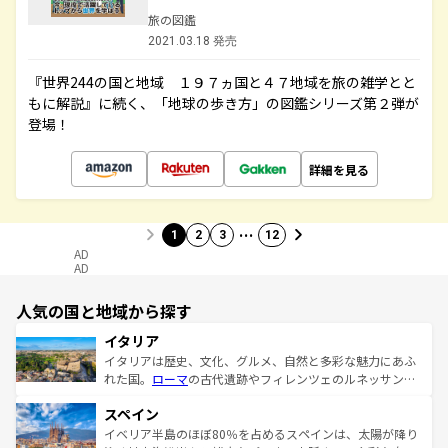
旅の図鑑
2021.03.18 発売
『世界244の国と地域 １９７ヵ国と４７地域を旅の雑学とと
もに解説』に続く、「地球の歩き方」の図鑑シリーズ第２弾が
登場！
詳細を見る
…
1
2
3
12
AD
AD
人気の国と地域から探す
イタリア
イタリアは歴史、文化、グルメ、自然と多彩な魅力にあふ
れた国。
ローマ
の古代遺跡やフィレンツェのルネッサンス
美術、ヴェネツィアの運河など、歴史あるスポットはもち
スペイン
ろん、トスカーナの美しい田園風景やアマルフィ海岸の絶
景など、自然景観も見逃せない。観光の合間には、本場の
イベリア半島のほぼ80％を占めるスペインは、太陽が降り