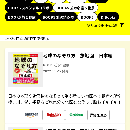
BOOKS スペシャルコラボ
BOOKS 旅の名言＆絶景
BOOKS 旅と健康
BOOKS 旅の読み物
BOOKS
D-Books
絞り込み条件を追加
1〜20件/228件中 を表示
地球のなぞり方 旅地図 日本編
BOOKS 旅と健康
2022.11.25 発売
日本の地形や造形物をなぞって学ぶ新しい地図本！観光名所や
橋、川、湖、半島など旅気分で地図をなぞって脳もイキイキ！
詳細を見る