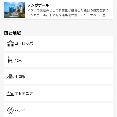
は世界的に有名で、屋台から高級レストランまで味覚を刺
的なアートスポット、そして歴史と現代が融合した町並
参照してほしい。
シンガポール
激する。気候は一年中温暖で、どの季節にも異なる楽しみ
み、どこを訪れても感動するはず。観光スポットが密集し
が待っている。親しみやすいタイの人々、仏教を中心とし
ており、効率よく見どころを回れるのも魅力。息をのむよ
アジアの交差点として多文化が融合した独自の魅力を放つ
た文化、そして多様な観光資源が、訪れる旅人を魅了し続
うな絶景から文化的な体験まで、香港を存分に楽しみ尽く
シンガポール。未来的な建築物が並ぶマリーナベイ、歴史
ける。 なお、新着のタイ情報は
コンテンツ一覧
を参照して
そう。 なお、新着の香港情報は
コンテンツ一覧
を参照して
と伝統を感じられるエスニックタウン、多数の緑豊かな公
ほしい。
ほしい。
園や自然保護区など、自然が調和した近代的な景観と文化
の多様性あふれるカラフルな町は、どこを歩いても新しい
国と地域
発見がある。さらに、治安のよさや充実した公共交通機関
も、旅行者にとっては魅力的なポイント。グルメも豊富
で、ホーカーズは地元の風情を楽しめる外せないスポット
ヨーロッパ
だ。訪れる人を飽きさせないシンガポールで、多様な魅力
を体感しよう。 なお、新着のシンガポール情報は
コンテン
ツ一覧
を参照してほしい。
北米
中南米
オセアニア
ハワイ