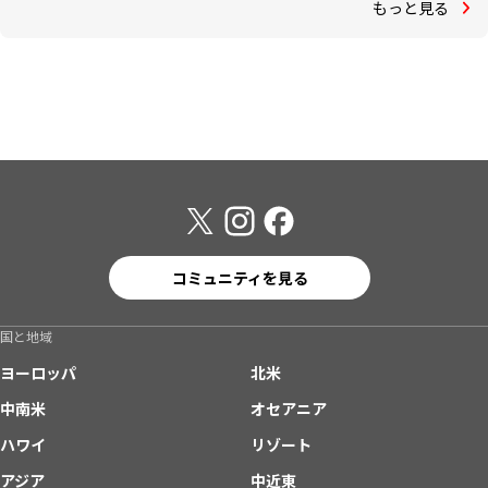
もっと見る
コミュニティを見る
国と地域
ヨーロッパ
北米
中南米
オセアニア
ハワイ
リゾート
アジア
中近東