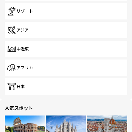
リゾート
アジア
中近東
アフリカ
日本
人気スポット