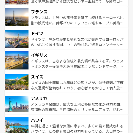
ピザやパスタなど、絶品のイタリア料理を堪能することも
注ぐ地中海沿岸から雄大なピレネー山脈まで、多彩な自然
できる。朝目覚めてから夜眠るまで、すべての瞬間を楽し
と文化が詰まったヨーロッパ屈指の旅行先だ。多様な地域
フランス
ませてくれるイタリアで、忘れられない旅をしてみよう！
文化が根付くこの国では、情熱的なフラメンコ、熱気あふ
なお、新着のイタリア情報は
コンテンツ一覧
を参照してほ
れる闘牛、そして美味しいタパスが生活の一部となってい
フランスは、世界中の旅行者を魅了し続けるヨーロッパ屈
しい。
る。首都マドリードの洗練された雰囲気や、バルセロナの
指の観光地だ。首都パリのエッフェル塔やルーブル美術館
アートに溢れた街角から、地方では古代ローマ遺跡や中世
といった象徴的なスポットから、田舎町の古風な美しさま
ドイツ
の城塞都市、穏やかなビーチリゾートまで多彩な表情を見
で、幅広い魅力が詰まっている。華麗な宮殿、歴史的な大
せる。地方によって風土や気候が異なるスペインはその個
聖堂、美しいビーチ、そして豊かな自然が、訪れる者を心
ドイツは、豊かな歴史と多彩な文化が交差するヨーロッパ
性で訪れる人を魅了する。 なお、新着のスペイン情報は
コ
から魅了する。また、フランスは美食の国としても知ら
の中心に位置する国。中世の街並みが残るロマンチック街
ンテンツ一覧
を参照してほしい。
れ、フランス料理はユネスコ無形文化遺産にも登録されて
道から、未来を先取りするようなモダンな都市まで多様な
イギリス
いる。シャンパンの発祥地であるランス、プロヴァンスの
顔を持つこの国は、どこを歩いても飽きることがない。ベ
香り高いラベンダー畑など、多彩な楽しみ方が可能だ。さ
ルリンの文化的活気、バイエルン州のアルプスの絶景、そ
イギリスは、古きよき伝統と最先端が共存する国。ウェス
らに、パリ以外の地域にも魅力が溢れており、どの街角に
してライン川沿いのワイン畑といった風景は必見。ビール
トミンスター寺院や大英博物館のようなランドマーク、歴
も豊かな歴史と文化が息づいている。パリ以外の個性あふ
とソーセージを味わいながら地元の人と過ごす楽しい時間
史ある大学都市、美しい丘陵地帯や牧歌的な風景など、エ
れる地方に足を運ぶとそれぞれで全く異なる文化を体験で
スイス
は、お酒好きな人にはぜひ体験してほしい。 なお、新着の
リアごとに異なる魅力がある。また、優雅なアフタヌーン
きるだろう。 なお、新着のフランス情報は
コンテンツ一覧
ドイツ情報は
コンテンツ一覧
を参照してほしい。
ティー、ビール好きにはたまらない英国パブ、サッカー観
スイスの国土面積は九州ほどの広さだが、運行時刻が正確
を参照してほしい。
戦など、本場だからこそできる体験も豊富。イギリスを旅
な交通網が整備されており、初心者でも安心して個人旅行
して楽しみつくそう。 なお、新着のイギリス情報は
コンテ
を楽しめる。日本同様に時刻表どおりの旅が可能だ。中世
アメリカ
ンツ一覧
を参照してほしい。
の建物がそのまま残る町や、スイスならではのユニークな
博物館もあり、アルプス観光だけでなく町歩きも満喫する
アメリカ合衆国は、広大な土地と多様な文化が魅力の国。
ことができる。国民の所得が高いため物価も高いが、旅行
東海岸の都市部から西海岸のカリフォルニアまで、訪れる
者向けの交通パス提供のサービスもあり、うまく活用すれ
場所ごとに異なる風景と体験が待っている。ニューヨーク
ハワイ
ば市内交通費無料で観光を楽しむこともできる。 なお、新
のような巨大都市は、観光、ショッピング、エンターテイ
着のスイス情報は
コンテンツ一覧
を参照してほしい。
ンメントが詰まった刺激的なスポットだ。一方、アメリカ
年間を通じて温暖な気候に恵まれ、多くの島で構成される
西部には大自然が広がり、グランドキャニオンやイエロー
ハワイは、どの島も独自の魅力をもっている。大自然の神