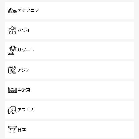
オセアニア
ハワイ
リゾート
アジア
中近東
アフリカ
日本