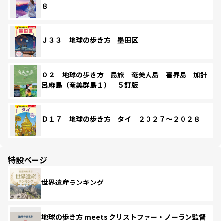
８
Ｊ３３ 地球の歩き方 墨田区
０２ 地球の歩き方 島旅 奄美大島 喜界島 加計
呂麻島（奄美群島１） ５訂版
Ｄ１７ 地球の歩き方 タイ ２０２７～２０２８
特設ページ
世界遺産ランキング
地球の歩き方 meets クリストファー・ノーラン監督