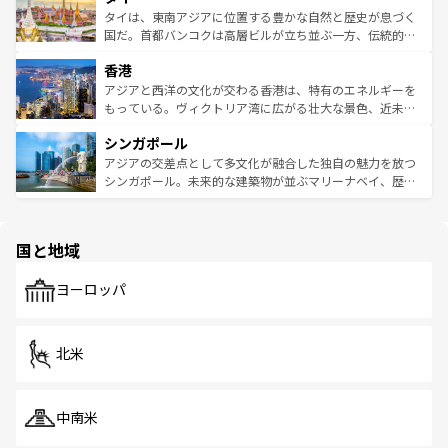
わってみてほしい。 なお、新着の韓国情報は
コンテンツ一
ーチミン市のフランス統治時代の建物も、独特の雰囲気を
タイは、東南アジアに位置する豊かな自然と歴史が息づく
覧
を参照してほしい。
醸し出している。また、バラエティの豊かさとおいしさで
国だ。首都バンコクは高層ビルが立ち並ぶ一方、伝統的な
世界中の食通を魅了してやまないベトナム料理も魅力のひ
寺院や市場がいたるところに点在し、古きよき文化と現代
香港
とつ。フォーやバインミー、ベトナムコーヒーなどは、ぜ
の活気が交差している。北部ではチェンマイなどの山岳地
ひ現地で味わいたい。どの地域を訪れてもあたたかい人々
帯で自然と触れ合い、南部ではプーケットやクラビの美し
アジアと西洋の文化が交わる香港は、特有のエネルギーを
が旅行者を迎えてくれるので、きっと忘れられない旅にな
いビーチでリゾート気分を楽しむことができる。タイ料理
もっている。ヴィクトリア湾に広がる壮大な景色、近未来
るはずだ。 なお、新着のベトナム情報は
コンテンツ一覧
を
は世界的に有名で、屋台から高級レストランまで味覚を刺
的なアートスポット、そして歴史と現代が融合した町並
参照してほしい。
シンガポール
激する。気候は一年中温暖で、どの季節にも異なる楽しみ
み、どこを訪れても感動するはず。観光スポットが密集し
が待っている。親しみやすいタイの人々、仏教を中心とし
ており、効率よく見どころを回れるのも魅力。息をのむよ
アジアの交差点として多文化が融合した独自の魅力を放つ
た文化、そして多様な観光資源が、訪れる旅人を魅了し続
うな絶景から文化的な体験まで、香港を存分に楽しみ尽く
シンガポール。未来的な建築物が並ぶマリーナベイ、歴史
ける。 なお、新着のタイ情報は
コンテンツ一覧
を参照して
そう。 なお、新着の香港情報は
コンテンツ一覧
を参照して
と伝統を感じられるエスニックタウン、多数の緑豊かな公
ほしい。
ほしい。
園や自然保護区など、自然が調和した近代的な景観と文化
の多様性あふれるカラフルな町は、どこを歩いても新しい
国と地域
発見がある。さらに、治安のよさや充実した公共交通機関
も、旅行者にとっては魅力的なポイント。グルメも豊富
で、ホーカーズは地元の風情を楽しめる外せないスポット
ヨーロッパ
だ。訪れる人を飽きさせないシンガポールで、多様な魅力
を体感しよう。 なお、新着のシンガポール情報は
コンテン
ツ一覧
を参照してほしい。
北米
中南米