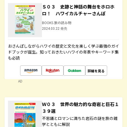
Ｓ０３ 史跡と神話の舞台をホロホ
ロ！ ハワイカルチャーさんぽ
BOOKS 旅の読み物
2024.03.22 発売
おさんぽしながらハワイの歴史と文化を楽しく学ぶ最強のガイ
ドブックが誕生。知っておきたいハワイの年表やキーワード集
も必読
詳細を見る
AD
Ｗ０３ 世界の魅力的な奇岩と巨石１
３９選
不思議とロマンに満ちた岩石の謎を旅の雑
学とともに解説