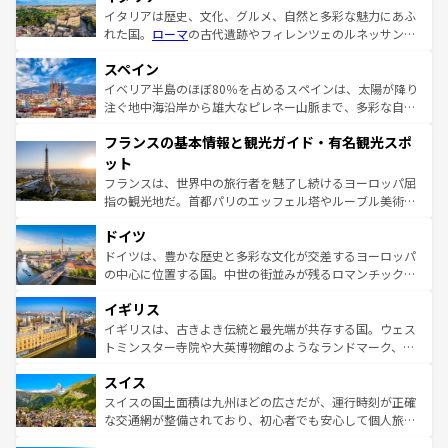
イタリアは歴史、文化、グルメ、自然と多彩な魅力にあふ
れた国。
ローマ
の古代遺跡やフィレンツェのルネッサンス
美術、ヴェネツィアの運河など、歴史あるスポットはもち
スペイン
ろん、トスカーナの美しい田園風景やアマルフィ海岸の絶
景など、自然景観も見逃せない。観光の合間には、本場の
イベリア半島のほぼ80％を占めるスペインは、太陽が降り
ピザやパスタなど、絶品のイタリア料理を堪能することも
注ぐ地中海沿岸から雄大なピレネー山脈まで、多彩な自然
できる。朝目覚めてから夜眠るまで、すべての瞬間を楽し
と文化が詰まったヨーロッパ屈指の旅行先だ。多様な地域
フランスの基本情報と観光ガイド・有名観光スポ
ませてくれるイタリアで、忘れられない旅をしてみよう！
文化が根付くこの国では、情熱的なフラメンコ、熱気あふ
なお、新着のイタリア情報は
コンテンツ一覧
を参照してほ
れる闘牛、そして美味しいタパスが生活の一部となってい
ット
しい。
る。首都マドリードの洗練された雰囲気や、バルセロナの
フランスは、世界中の旅行者を魅了し続けるヨーロッパ屈
アートに溢れた街角から、地方では古代ローマ遺跡や中世
指の観光地だ。首都パリのエッフェル塔やルーブル美術館
の城塞都市、穏やかなビーチリゾートまで多彩な表情を見
といった象徴的なスポットから、田舎町の古風な美しさま
せる。地方によって風土や気候が異なるスペインはその個
ドイツ
で、幅広い魅力が詰まっている。華麗な宮殿、歴史的な大
性で訪れる人を魅了する。 なお、新着のスペイン情報は
コ
聖堂、美しいビーチ、そして豊かな自然が、訪れる者を心
ドイツは、豊かな歴史と多彩な文化が交差するヨーロッパ
ンテンツ一覧
を参照してほしい。
から魅了する。また、フランスは美食の国としても知ら
の中心に位置する国。中世の街並みが残るロマンチック街
れ、フランス料理はユネスコ無形文化遺産にも登録されて
道から、未来を先取りするようなモダンな都市まで多様な
イギリス
いる。シャンパンの発祥地であるランス、プロヴァンスの
顔を持つこの国は、どこを歩いても飽きることがない。ベ
香り高いラベンダー畑など、多彩な楽しみ方が可能だ。さ
ルリンの文化的活気、バイエルン州のアルプスの絶景、そ
イギリスは、古きよき伝統と最先端が共存する国。ウェス
らに、パリ以外の地域にも魅力が溢れており、どの街角に
してライン川沿いのワイン畑といった風景は必見。ビール
トミンスター寺院や大英博物館のようなランドマーク、歴
も豊かな歴史と文化が息づいている。パリ以外の個性あふ
とソーセージを味わいながら地元の人と過ごす楽しい時間
史ある大学都市、美しい丘陵地帯や牧歌的な風景など、エ
れる地方に足を運ぶとそれぞれで全く異なる文化を体験で
スイス
は、お酒好きな人にはぜひ体験してほしい。 なお、新着の
リアごとに異なる魅力がある。また、優雅なアフタヌーン
きるだろう。 なお、新着のフランス情報は
コンテンツ一覧
ドイツ情報は
コンテンツ一覧
を参照してほしい。
ティー、ビール好きにはたまらない英国パブ、サッカー観
スイスの国土面積は九州ほどの広さだが、運行時刻が正確
を参照してほしい。
戦など、本場だからこそできる体験も豊富。イギリスを旅
な交通網が整備されており、初心者でも安心して個人旅行
して楽しみつくそう。 なお、新着のイギリス情報は
コンテ
を楽しめる。日本同様に時刻表どおりの旅が可能だ。中世