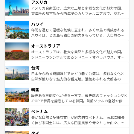
アメリカ
ンツ一覧
を参照してほしい。
の建物がそのまま残る町や、スイスならではのユニークな
博物館もあり、アルプス観光だけでなく町歩きも満喫する
アメリカ合衆国は、広大な土地と多様な文化が魅力の国。
ことができる。国民の所得が高いため物価も高いが、旅行
東海岸の都市部から西海岸のカリフォルニアまで、訪れる
者向けの交通パス提供のサービスもあり、うまく活用すれ
場所ごとに異なる風景と体験が待っている。ニューヨーク
ハワイ
ば市内交通費無料で観光を楽しむこともできる。 なお、新
のような巨大都市は、観光、ショッピング、エンターテイ
着のスイス情報は
コンテンツ一覧
を参照してほしい。
ンメントが詰まった刺激的なスポットだ。一方、アメリカ
年間を通じて温暖な気候に恵まれ、多くの島で構成される
西部には大自然が広がり、グランドキャニオンやイエロー
ハワイは、どの島も独自の魅力をもっている。大自然の神
ストーン国立公園といった絶景が堪能できる。さらに、南
秘を感じたいなら、火山が生み出した壮大な景観を誇るハ
オーストラリア
部のニューオーリンズでは、音楽と美食が融合した独特の
ワイ島は見逃せない。また、定番の観光地といえばオアフ
文化が魅力。旅行者はアメリカの各地域で異なる魅力を楽
島だが、静かな自然を求めるならマウイ島やカウアイ島が
オーストラリアは、壮大な自然と多様な文化が魅力の国。
しみながら、その多様性と豊かな歴史を感じることができ
おすすめ。エメラルドグリーンに輝く海をはじめ、豊かな
シドニーのシンボルであるシドニー・オペラハウス、オー
るだろう。車でのロードトリップや列車の旅も、アメリカ
文化や歴史が息づいている。「アロハスピリット」と呼ば
ストラリア東海岸北部に広がる大サンゴ礁地帯グレートバ
ならではの贅沢な旅のスタイルだ。 なお、新着のアメリカ
台湾
れるおもてなしの心で訪れる人々を迎えてくれるハワイの
リアリーフや大陸中央部にそびえるウルル（エアーズロッ
情報は
コンテンツ一覧
を参照してほしい。
人々、おいしいローカルフードやハワイアンミュージッ
ク）、タスマニアの美しい原生林やケアンズの熱帯雨林な
日本から約４時間ほどでたどり着く台湾は、多彩な文化と
ク、伝統的なフラダンスなど、すべてがハワイの魅力を彩
ど、見どころがたくさん。また、カフェやワイン、オージ
自然が織りなす魅力的な観光地。活気あふれる大都市の台
っている。訪れるたびに新しい発見と感動が待っているハ
ービーフなどの食文化も豊かで、美味しいものであふれて
北やノスタルジックな町並みが人気な九份（ジォウフェ
ワイを、存分に味わってほしい。 なお、新着のハワイ情報
韓国
いる。アクティビティも充実しており、サーフィンやダイ
ン）、静ひつな山岳地帯である台湾東部など、都市の喧騒
は
コンテンツ一覧
を参照してほしい。
ビング、ハイキングなど、アウトドア好きにはたまらな
と山間の静けさが共存しており、訪れる人に新しい発見と
歴史ある王朝文化が残る一方で、最先端のファッションやK
い。オーストラリアの多彩な魅力を存分に味わいつくそ
驚きをもたらしてくれる。また、奥深い台湾の食文化も魅
-POPで世界を席巻している韓国。首都ソウルの宮殿や伝統
う。 なお、新着のオーストラリア情報は
コンテンツ一覧
を
力で、夜市などの屋台グルメから高級料理、ヘルシーで美
家屋が並ぶエリアでは韓国の歴史と文化に浸ることがで
参照してほしい。
ベトナム
容にもいいと評判のスイーツなど、バラエティ豊かな料理
き、地方に足を延ばせば四季折々の自然美を楽しむことが
が味わえる。 なお、新着の台湾情報は
コンテンツ一覧
を参
できる。そして、キムチや焼肉、絶品のストリートフード
豊かな自然と多様な文化が魅力的なベトナム。南北に細長
照してほしい。
まで、さまざまな韓国料理が待っている。夜には、韓国な
く伸びる国土には、広大な田園風景や青々とした山々、世
らではのナイトライフも堪能できる。あたたかいホスピタ
界遺産に登録された壮大な自然景観が点在し、都市部では
タイ
リティに包まれながら、韓国の多彩な魅力を心ゆくまで味
急速な発展と共に伝統が息づく。ハノイの古い町並みやホ