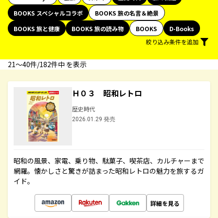
BOOKS スペシャルコラボ
BOOKS 旅の名言＆絶景
BOOKS 旅と健康
BOOKS 旅の読み物
BOOKS
D-Books
絞り込み条件を追加
21〜40件/182件中 を表示
Ｈ０３ 昭和レトロ
歴史時代
2026.01.29 発売
昭和の風景、家電、乗り物、駄菓子、喫茶店、カルチャーまで
網羅。懐かしさと驚きが詰まった昭和レトロの魅力を旅するガ
イド。
詳細を見る