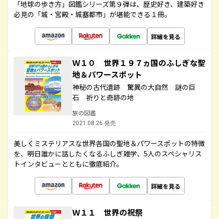
「地球の歩き方」図鑑シリーズ第９弾は、歴史好き、建築好き
必見の「城・宮殿・城塞都市」が堪能できる１冊。
詳細を見る
Ｗ１０ 世界１９７ヵ国のふしぎな聖
地＆パワースポット
神秘の古代遺跡 驚異の大自然 謎の巨
石 祈りと奇跡の地
旅の図鑑
2021.08.26 発売
美しくミステリアスな世界各国の聖地＆パワースポットの特徴
を、明日誰かに話したくなるふしぎ雑学、5人のスペシャリス
トインタビューとともに徹底紹介。
詳細を見る
Ｗ１１ 世界の祝祭