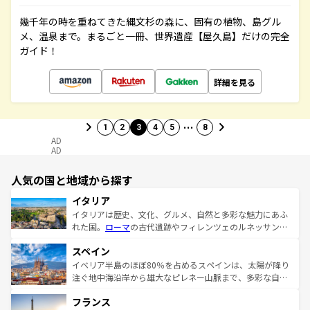
幾千年の時を重ねてきた縄文杉の森に、固有の植物、島グル
メ、温泉まで。まるごと一冊、世界遺産【屋久島】だけの完全
ガイド！
詳細を見る
…
1
2
3
4
5
8
AD
AD
人気の国と地域から探す
イタリア
イタリアは歴史、文化、グルメ、自然と多彩な魅力にあふ
れた国。
ローマ
の古代遺跡やフィレンツェのルネッサンス
美術、ヴェネツィアの運河など、歴史あるスポットはもち
スペイン
ろん、トスカーナの美しい田園風景やアマルフィ海岸の絶
景など、自然景観も見逃せない。観光の合間には、本場の
イベリア半島のほぼ80％を占めるスペインは、太陽が降り
ピザやパスタなど、絶品のイタリア料理を堪能することも
注ぐ地中海沿岸から雄大なピレネー山脈まで、多彩な自然
できる。朝目覚めてから夜眠るまで、すべての瞬間を楽し
と文化が詰まったヨーロッパ屈指の旅行先だ。多様な地域
フランス
ませてくれるイタリアで、忘れられない旅をしてみよう！
文化が根付くこの国では、情熱的なフラメンコ、熱気あふ