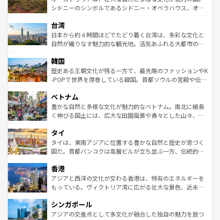
しみながら、その多様性と豊かな歴史を感じることができ
おすすめ。エメラルドグリーンに輝く海をはじめ、豊かな
シドニーのシンボルであるシドニー・オペラハウス、オー
るだろう。車でのロードトリップや列車の旅も、アメリカ
文化や歴史が息づいている。「アロハスピリット」と呼ば
ストラリア東海岸北部に広がる大サンゴ礁地帯グレートバ
ならではの贅沢な旅のスタイルだ。 なお、新着のアメリカ
台湾
れるおもてなしの心で訪れる人々を迎えてくれるハワイの
リアリーフや大陸中央部にそびえるウルル（エアーズロッ
情報は
コンテンツ一覧
を参照してほしい。
人々、おいしいローカルフードやハワイアンミュージッ
ク）、タスマニアの美しい原生林やケアンズの熱帯雨林な
日本から約４時間ほどでたどり着く台湾は、多彩な文化と
ク、伝統的なフラダンスなど、すべてがハワイの魅力を彩
ど、見どころがたくさん。また、カフェやワイン、オージ
自然が織りなす魅力的な観光地。活気あふれる大都市の台
っている。訪れるたびに新しい発見と感動が待っているハ
ービーフなどの食文化も豊かで、美味しいものであふれて
北やノスタルジックな町並みが人気な九份（ジォウフェ
ワイを、存分に味わってほしい。 なお、新着のハワイ情報
韓国
いる。アクティビティも充実しており、サーフィンやダイ
ン）、静ひつな山岳地帯である台湾東部など、都市の喧騒
は
コンテンツ一覧
を参照してほしい。
ビング、ハイキングなど、アウトドア好きにはたまらな
と山間の静けさが共存しており、訪れる人に新しい発見と
歴史ある王朝文化が残る一方で、最先端のファッションやK
い。オーストラリアの多彩な魅力を存分に味わいつくそ
驚きをもたらしてくれる。また、奥深い台湾の食文化も魅
-POPで世界を席巻している韓国。首都ソウルの宮殿や伝統
う。 なお、新着のオーストラリア情報は
コンテンツ一覧
を
力で、夜市などの屋台グルメから高級料理、ヘルシーで美
家屋が並ぶエリアでは韓国の歴史と文化に浸ることがで
参照してほしい。
ベトナム
容にもいいと評判のスイーツなど、バラエティ豊かな料理
き、地方に足を延ばせば四季折々の自然美を楽しむことが
が味わえる。 なお、新着の台湾情報は
コンテンツ一覧
を参
できる。そして、キムチや焼肉、絶品のストリートフード
豊かな自然と多様な文化が魅力的なベトナム。南北に細長
照してほしい。
まで、さまざまな韓国料理が待っている。夜には、韓国な
く伸びる国土には、広大な田園風景や青々とした山々、世
らではのナイトライフも堪能できる。あたたかいホスピタ
界遺産に登録された壮大な自然景観が点在し、都市部では
タイ
リティに包まれながら、韓国の多彩な魅力を心ゆくまで味
急速な発展と共に伝統が息づく。ハノイの古い町並みやホ
わってみてほしい。 なお、新着の韓国情報は
コンテンツ一
ーチミン市のフランス統治時代の建物も、独特の雰囲気を
タイは、東南アジアに位置する豊かな自然と歴史が息づく
覧
を参照してほしい。
醸し出している。また、バラエティの豊かさとおいしさで
国だ。首都バンコクは高層ビルが立ち並ぶ一方、伝統的な
世界中の食通を魅了してやまないベトナム料理も魅力のひ
寺院や市場がいたるところに点在し、古きよき文化と現代
香港
とつ。フォーやバインミー、ベトナムコーヒーなどは、ぜ
の活気が交差している。北部ではチェンマイなどの山岳地
ひ現地で味わいたい。どの地域を訪れてもあたたかい人々
帯で自然と触れ合い、南部ではプーケットやクラビの美し
アジアと西洋の文化が交わる香港は、特有のエネルギーを
が旅行者を迎えてくれるので、きっと忘れられない旅にな
いビーチでリゾート気分を楽しむことができる。タイ料理
もっている。ヴィクトリア湾に広がる壮大な景色、近未来
るはずだ。 なお、新着のベトナム情報は
コンテンツ一覧
を
は世界的に有名で、屋台から高級レストランまで味覚を刺
的なアートスポット、そして歴史と現代が融合した町並
参照してほしい。
シンガポール
激する。気候は一年中温暖で、どの季節にも異なる楽しみ
み、どこを訪れても感動するはず。観光スポットが密集し
が待っている。親しみやすいタイの人々、仏教を中心とし
ており、効率よく見どころを回れるのも魅力。息をのむよ
アジアの交差点として多文化が融合した独自の魅力を放つ