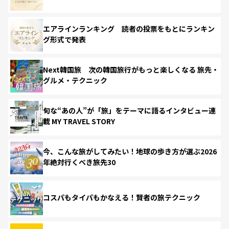
エアラインランキング 読者の投票をもとにランキン
グ形式で発表
Next韓国旅 次の韓国旅行がもっと楽しくなる 旅先・
グルメ・テクニック
旬な“あの人”が「旅」をテーマに語るインタビュー連
載 MY TRAVEL STORY
今、こんな旅がしてみたい！地球の歩き方が選ぶ2026
年絶対行くべき旅先30
コスパもタイパもかなえる！賢者の旅テクニック