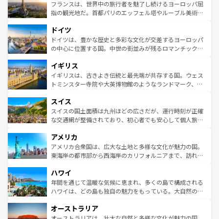
なお、新着のイタリア情報は
コンテンツ一覧
を参照してほ
れる闘牛、そして美味しいタパスが生活の一部となってい
フランスは、世界中の旅行者を魅了し続けるヨーロッパ屈
しい。
る。首都マドリードの洗練された雰囲気や、バルセロナの
指の観光地だ。首都パリのエッフェル塔やルーブル美術館
アートに溢れた街角から、地方では古代ローマ遺跡や中世
といった象徴的なスポットから、田舎町の古風な美しさま
ドイツ
の城塞都市、穏やかなビーチリゾートまで多彩な表情を見
で、幅広い魅力が詰まっている。華麗な宮殿、歴史的な大
せる。地方によって風土や気候が異なるスペインはその個
聖堂、美しいビーチ、そして豊かな自然が、訪れる者を心
ドイツは、豊かな歴史と多彩な文化が交差するヨーロッパ
性で訪れる人を魅了する。 なお、新着のスペイン情報は
コ
から魅了する。また、フランスは美食の国としても知ら
の中心に位置する国。中世の街並みが残るロマンチック街
ンテンツ一覧
を参照してほしい。
れ、フランス料理はユネスコ無形文化遺産にも登録されて
道から、未来を先取りするようなモダンな都市まで多様な
イギリス
いる。シャンパンの発祥地であるランス、プロヴァンスの
顔を持つこの国は、どこを歩いても飽きることがない。ベ
香り高いラベンダー畑など、多彩な楽しみ方が可能だ。さ
ルリンの文化的活気、バイエルン州のアルプスの絶景、そ
イギリスは、古きよき伝統と最先端が共存する国。ウェス
らに、パリ以外の地域にも魅力が溢れており、どの街角に
してライン川沿いのワイン畑といった風景は必見。ビール
トミンスター寺院や大英博物館のようなランドマーク、歴
も豊かな歴史と文化が息づいている。パリ以外の個性あふ
とソーセージを味わいながら地元の人と過ごす楽しい時間
史ある大学都市、美しい丘陵地帯や牧歌的な風景など、エ
れる地方に足を運ぶとそれぞれで全く異なる文化を体験で
スイス
は、お酒好きな人にはぜひ体験してほしい。 なお、新着の
リアごとに異なる魅力がある。また、優雅なアフタヌーン
きるだろう。 なお、新着のフランス情報は
コンテンツ一覧
ドイツ情報は
コンテンツ一覧
を参照してほしい。
ティー、ビール好きにはたまらない英国パブ、サッカー観
スイスの国土面積は九州ほどの広さだが、運行時刻が正確
を参照してほしい。
戦など、本場だからこそできる体験も豊富。イギリスを旅
な交通網が整備されており、初心者でも安心して個人旅行
して楽しみつくそう。 なお、新着のイギリス情報は
コンテ
を楽しめる。日本同様に時刻表どおりの旅が可能だ。中世
アメリカ
ンツ一覧
を参照してほしい。
の建物がそのまま残る町や、スイスならではのユニークな
博物館もあり、アルプス観光だけでなく町歩きも満喫する
アメリカ合衆国は、広大な土地と多様な文化が魅力の国。
ことができる。国民の所得が高いため物価も高いが、旅行
東海岸の都市部から西海岸のカリフォルニアまで、訪れる
者向けの交通パス提供のサービスもあり、うまく活用すれ
場所ごとに異なる風景と体験が待っている。ニューヨーク
ハワイ
ば市内交通費無料で観光を楽しむこともできる。 なお、新
のような巨大都市は、観光、ショッピング、エンターテイ
着のスイス情報は
コンテンツ一覧
を参照してほしい。
ンメントが詰まった刺激的なスポットだ。一方、アメリカ
年間を通じて温暖な気候に恵まれ、多くの島で構成される
西部には大自然が広がり、グランドキャニオンやイエロー
ハワイは、どの島も独自の魅力をもっている。大自然の神
ストーン国立公園といった絶景が堪能できる。さらに、南
秘を感じたいなら、火山が生み出した壮大な景観を誇るハ
オーストラリア
部のニューオーリンズでは、音楽と美食が融合した独特の
ワイ島は見逃せない。また、定番の観光地といえばオアフ
文化が魅力。旅行者はアメリカの各地域で異なる魅力を楽
島だが、静かな自然を求めるならマウイ島やカウアイ島が
オーストラリアは、壮大な自然と多様な文化が魅力の国。