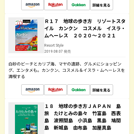
詳細を見る
Ｒ１７ 地球の歩き方 リゾートスタ
イル カンクン コスメル イスラ・
ムヘーレス ２０２０～２０２１
Resort Style
2019.08.07 発売
白砂のビーチとカリブ海、マヤの遺跡、グルメにショッピン
グ、エンタメも。カンクン、コスメル＆イスラ・ムヘーレスを
満喫する
詳細を見る
１８ 地球の歩き方ＪＡＰＡＮ 島
旅 たけとみの島々 竹富島 西表
島 波照間島 小浜島 黒島 鳩間
島 新城島 由布島 加屋真島