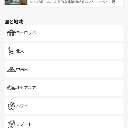
た文化、そして多様な観光資源が、訪れる旅人を魅了し続
うな絶景から文化的な体験まで、香港を存分に楽しみ尽く
シンガポール。未来的な建築物が並ぶマリーナベイ、歴史
ける。 なお、新着のタイ情報は
コンテンツ一覧
を参照して
そう。 なお、新着の香港情報は
コンテンツ一覧
を参照して
と伝統を感じられるエスニックタウン、多数の緑豊かな公
ほしい。
ほしい。
園や自然保護区など、自然が調和した近代的な景観と文化
の多様性あふれるカラフルな町は、どこを歩いても新しい
国と地域
発見がある。さらに、治安のよさや充実した公共交通機関
も、旅行者にとっては魅力的なポイント。グルメも豊富
で、ホーカーズは地元の風情を楽しめる外せないスポット
ヨーロッパ
だ。訪れる人を飽きさせないシンガポールで、多様な魅力
を体感しよう。 なお、新着のシンガポール情報は
コンテン
ツ一覧
を参照してほしい。
北米
中南米
オセアニア
ハワイ
リゾート