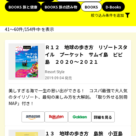
BOOKS 旅と健康
BOOKS 旅の読み物
BOOKS
D-Books
絞り込み条件を追加
41〜60件/154件中 を表示
Ｒ１２ 地球の歩き方 リゾートスタ
イル プーケット サムイ島 ピピ
島 ２０２０～２０２１
Resort Style
2019.09.04 発売
美しすぎる海で一生の思い出ができる！ コスパ最強で大人気
のタイリゾート、最旬の楽しみ方を大解剖。「取り外せる別冊
MAP」付き！
詳細を見る
１３ 地球の歩き方 島旅 小豆島