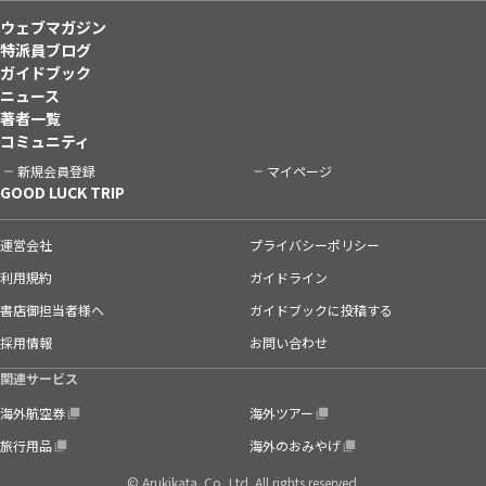
ウェブマガジン
特派員ブログ
ガイドブック
ニュース
著者一覧
コミュニティ
新規会員登録
マイページ
GOOD LUCK TRIP
運営会社
プライバシーポリシー
利用規約
ガイドライン
書店御担当者様へ
ガイドブックに投稿する
採用情報
お問い合わせ
関連サービス
海外航空券
海外ツアー
旅行用品
海外のおみやげ
© Arukikata. Co.,Ltd. All rights reserved.