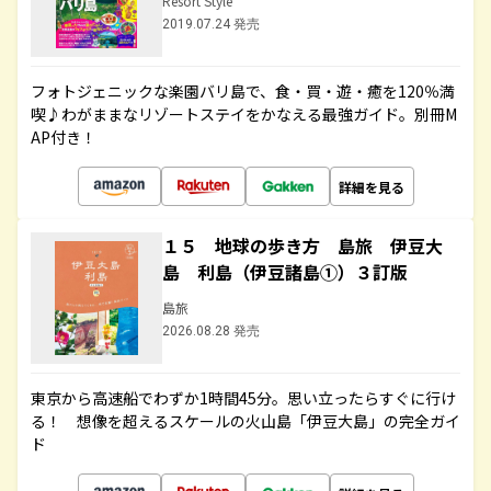
Resort Style
2019.07.24 発売
フォトジェニックな楽園バリ島で、食・買・遊・癒を120％満
喫♪わがままなリゾートステイをかなえる最強ガイド。別冊M
AP付き！
詳細を見る
１５ 地球の歩き方 島旅 伊豆大
島 利島（伊豆諸島①）３訂版
島旅
2026.08.28 発売
東京から高速船でわずか1時間45分。思い立ったらすぐに行け
る！ 想像を超えるスケールの火山島「伊豆大島」の完全ガイ
ド