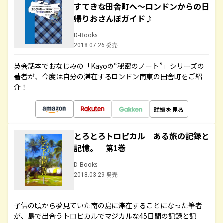
すてきな田舎町へ～ロンドンからの日
帰りおさんぽガイド♪
D-Books
2018.07.26 発売
英会話本でおなじみの「Kayoの“秘密のノート”」シリーズの
著者が、今度は自分の滞在するロンドン南東の田舎町をご紹
介！
詳細を見る
とろとろトロピカル ある旅の記録と
記憶。 第1巻
D-Books
2018.03.29 発売
子供の頃から夢見ていた南の島に滞在することになった筆者
が、島で出合うトロピカルでマジカルな45日間の記録と記