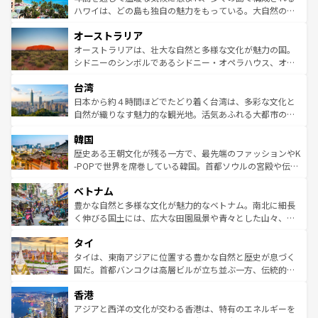
西部には大自然が広がり、グランドキャニオンやイエロー
ハワイは、どの島も独自の魅力をもっている。大自然の神
ストーン国立公園といった絶景が堪能できる。さらに、南
秘を感じたいなら、火山が生み出した壮大な景観を誇るハ
オーストラリア
部のニューオーリンズでは、音楽と美食が融合した独特の
ワイ島は見逃せない。また、定番の観光地といえばオアフ
文化が魅力。旅行者はアメリカの各地域で異なる魅力を楽
島だが、静かな自然を求めるならマウイ島やカウアイ島が
オーストラリアは、壮大な自然と多様な文化が魅力の国。
しみながら、その多様性と豊かな歴史を感じることができ
おすすめ。エメラルドグリーンに輝く海をはじめ、豊かな
シドニーのシンボルであるシドニー・オペラハウス、オー
るだろう。車でのロードトリップや列車の旅も、アメリカ
文化や歴史が息づいている。「アロハスピリット」と呼ば
ストラリア東海岸北部に広がる大サンゴ礁地帯グレートバ
ならではの贅沢な旅のスタイルだ。 なお、新着のアメリカ
台湾
れるおもてなしの心で訪れる人々を迎えてくれるハワイの
リアリーフや大陸中央部にそびえるウルル（エアーズロッ
情報は
コンテンツ一覧
を参照してほしい。
人々、おいしいローカルフードやハワイアンミュージッ
ク）、タスマニアの美しい原生林やケアンズの熱帯雨林な
日本から約４時間ほどでたどり着く台湾は、多彩な文化と
ク、伝統的なフラダンスなど、すべてがハワイの魅力を彩
ど、見どころがたくさん。また、カフェやワイン、オージ
自然が織りなす魅力的な観光地。活気あふれる大都市の台
っている。訪れるたびに新しい発見と感動が待っているハ
ービーフなどの食文化も豊かで、美味しいものであふれて
北やノスタルジックな町並みが人気な九份（ジォウフェ
ワイを、存分に味わってほしい。 なお、新着のハワイ情報
韓国
いる。アクティビティも充実しており、サーフィンやダイ
ン）、静ひつな山岳地帯である台湾東部など、都市の喧騒
は
コンテンツ一覧
を参照してほしい。
ビング、ハイキングなど、アウトドア好きにはたまらな
と山間の静けさが共存しており、訪れる人に新しい発見と
歴史ある王朝文化が残る一方で、最先端のファッションやK
い。オーストラリアの多彩な魅力を存分に味わいつくそ
驚きをもたらしてくれる。また、奥深い台湾の食文化も魅
-POPで世界を席巻している韓国。首都ソウルの宮殿や伝統
う。 なお、新着のオーストラリア情報は
コンテンツ一覧
を
力で、夜市などの屋台グルメから高級料理、ヘルシーで美
家屋が並ぶエリアでは韓国の歴史と文化に浸ることがで
参照してほしい。
ベトナム
容にもいいと評判のスイーツなど、バラエティ豊かな料理
き、地方に足を延ばせば四季折々の自然美を楽しむことが
が味わえる。 なお、新着の台湾情報は
コンテンツ一覧
を参
できる。そして、キムチや焼肉、絶品のストリートフード
豊かな自然と多様な文化が魅力的なベトナム。南北に細長
照してほしい。
まで、さまざまな韓国料理が待っている。夜には、韓国な
く伸びる国土には、広大な田園風景や青々とした山々、世
らではのナイトライフも堪能できる。あたたかいホスピタ
界遺産に登録された壮大な自然景観が点在し、都市部では
タイ
リティに包まれながら、韓国の多彩な魅力を心ゆくまで味
急速な発展と共に伝統が息づく。ハノイの古い町並みやホ
わってみてほしい。 なお、新着の韓国情報は
コンテンツ一
ーチミン市のフランス統治時代の建物も、独特の雰囲気を
タイは、東南アジアに位置する豊かな自然と歴史が息づく
覧
を参照してほしい。
醸し出している。また、バラエティの豊かさとおいしさで
国だ。首都バンコクは高層ビルが立ち並ぶ一方、伝統的な
世界中の食通を魅了してやまないベトナム料理も魅力のひ
寺院や市場がいたるところに点在し、古きよき文化と現代
香港
とつ。フォーやバインミー、ベトナムコーヒーなどは、ぜ
の活気が交差している。北部ではチェンマイなどの山岳地
ひ現地で味わいたい。どの地域を訪れてもあたたかい人々
帯で自然と触れ合い、南部ではプーケットやクラビの美し
アジアと西洋の文化が交わる香港は、特有のエネルギーを