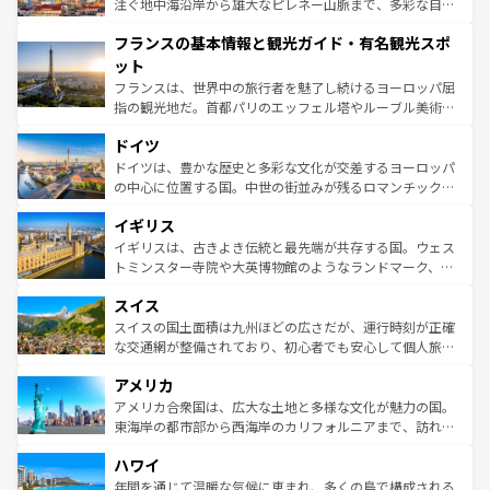
ピザやパスタなど、絶品のイタリア料理を堪能することも
注ぐ地中海沿岸から雄大なピレネー山脈まで、多彩な自然
できる。朝目覚めてから夜眠るまで、すべての瞬間を楽し
と文化が詰まったヨーロッパ屈指の旅行先だ。多様な地域
フランスの基本情報と観光ガイド・有名観光スポ
ませてくれるイタリアで、忘れられない旅をしてみよう！
文化が根付くこの国では、情熱的なフラメンコ、熱気あふ
なお、新着のイタリア情報は
コンテンツ一覧
を参照してほ
れる闘牛、そして美味しいタパスが生活の一部となってい
ット
しい。
る。首都マドリードの洗練された雰囲気や、バルセロナの
フランスは、世界中の旅行者を魅了し続けるヨーロッパ屈
アートに溢れた街角から、地方では古代ローマ遺跡や中世
指の観光地だ。首都パリのエッフェル塔やルーブル美術館
の城塞都市、穏やかなビーチリゾートまで多彩な表情を見
といった象徴的なスポットから、田舎町の古風な美しさま
せる。地方によって風土や気候が異なるスペインはその個
ドイツ
で、幅広い魅力が詰まっている。華麗な宮殿、歴史的な大
性で訪れる人を魅了する。 なお、新着のスペイン情報は
コ
聖堂、美しいビーチ、そして豊かな自然が、訪れる者を心
ドイツは、豊かな歴史と多彩な文化が交差するヨーロッパ
ンテンツ一覧
を参照してほしい。
から魅了する。また、フランスは美食の国としても知ら
の中心に位置する国。中世の街並みが残るロマンチック街
れ、フランス料理はユネスコ無形文化遺産にも登録されて
道から、未来を先取りするようなモダンな都市まで多様な
イギリス
いる。シャンパンの発祥地であるランス、プロヴァンスの
顔を持つこの国は、どこを歩いても飽きることがない。ベ
香り高いラベンダー畑など、多彩な楽しみ方が可能だ。さ
ルリンの文化的活気、バイエルン州のアルプスの絶景、そ
イギリスは、古きよき伝統と最先端が共存する国。ウェス
らに、パリ以外の地域にも魅力が溢れており、どの街角に
してライン川沿いのワイン畑といった風景は必見。ビール
トミンスター寺院や大英博物館のようなランドマーク、歴
も豊かな歴史と文化が息づいている。パリ以外の個性あふ
とソーセージを味わいながら地元の人と過ごす楽しい時間
史ある大学都市、美しい丘陵地帯や牧歌的な風景など、エ
れる地方に足を運ぶとそれぞれで全く異なる文化を体験で
スイス
は、お酒好きな人にはぜひ体験してほしい。 なお、新着の
リアごとに異なる魅力がある。また、優雅なアフタヌーン
きるだろう。 なお、新着のフランス情報は
コンテンツ一覧
ドイツ情報は
コンテンツ一覧
を参照してほしい。
ティー、ビール好きにはたまらない英国パブ、サッカー観
スイスの国土面積は九州ほどの広さだが、運行時刻が正確
を参照してほしい。
戦など、本場だからこそできる体験も豊富。イギリスを旅
な交通網が整備されており、初心者でも安心して個人旅行
して楽しみつくそう。 なお、新着のイギリス情報は
コンテ
を楽しめる。日本同様に時刻表どおりの旅が可能だ。中世
アメリカ
ンツ一覧
を参照してほしい。
の建物がそのまま残る町や、スイスならではのユニークな
博物館もあり、アルプス観光だけでなく町歩きも満喫する
アメリカ合衆国は、広大な土地と多様な文化が魅力の国。
ことができる。国民の所得が高いため物価も高いが、旅行
東海岸の都市部から西海岸のカリフォルニアまで、訪れる
者向けの交通パス提供のサービスもあり、うまく活用すれ
場所ごとに異なる風景と体験が待っている。ニューヨーク
ハワイ
ば市内交通費無料で観光を楽しむこともできる。 なお、新
のような巨大都市は、観光、ショッピング、エンターテイ
着のスイス情報は
コンテンツ一覧
を参照してほしい。
ンメントが詰まった刺激的なスポットだ。一方、アメリカ
年間を通じて温暖な気候に恵まれ、多くの島で構成される