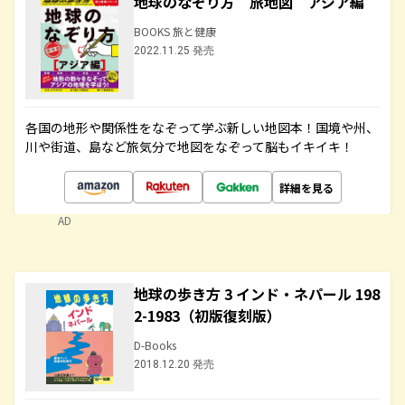
地球のなぞり方 旅地図 アジア編
BOOKS 旅と健康
2022.11.25 発売
各国の地形や関係性をなぞって学ぶ新しい地図本！国境や州、
川や街道、島など旅気分で地図をなぞって脳もイキイキ！
詳細を見る
AD
地球の歩き方 3 インド・ネパール 198
2-1983（初版復刻版）
D-Books
2018.12.20 発売