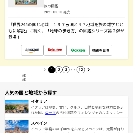
旅の図鑑
2021.03.18 発売
『世界244の国と地域 １９７ヵ国と４７地域を旅の雑学とと
もに解説』に続く、「地球の歩き方」の図鑑シリーズ第２弾が
登場！
詳細を見る
…
1
2
3
12
AD
AD
人気の国と地域から探す
イタリア
イタリアは歴史、文化、グルメ、自然と多彩な魅力にあふ
れた国。
ローマ
の古代遺跡やフィレンツェのルネッサンス
美術、ヴェネツィアの運河など、歴史あるスポットはもち
スペイン
ろん、トスカーナの美しい田園風景やアマルフィ海岸の絶
景など、自然景観も見逃せない。観光の合間には、本場の
イベリア半島のほぼ80％を占めるスペインは、太陽が降り