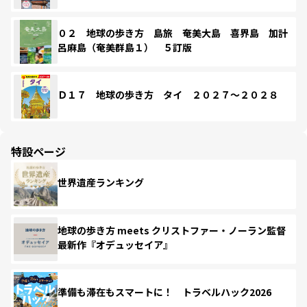
０２ 地球の歩き方 島旅 奄美大島 喜界島 加計
呂麻島（奄美群島１） ５訂版
Ｄ１７ 地球の歩き方 タイ ２０２７～２０２８
特設ページ
世界遺産ランキング
地球の歩き方 meets クリストファー・ノーラン監督
最新作『オデュッセイア』
準備も滞在もスマートに！ トラベルハック2026