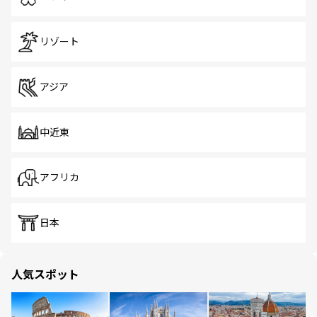
リゾート
アジア
中近東
アフリカ
日本
人気スポット