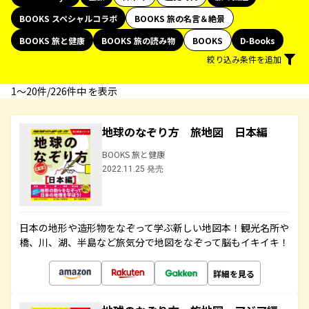
BOOKS スペシャルコラボ
BOOKS 旅の名言＆絶景
BOOKS 旅と健康
BOOKS 旅の読み物
BOOKS
D-Books
絞り込み条件を追加
1〜20件/226件中 を表示
地球のなぞり方 旅地図 日本編
BOOKS 旅と健康
2022.11.25 発売
日本の地形や造形物をなぞって学ぶ新しい地図本！観光名所や
橋、川、湖、半島など旅気分で地図をなぞって脳もイキイキ！
詳細を見る