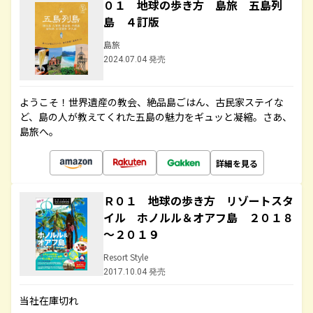
０１ 地球の歩き方 島旅 五島列
島 ４訂版
島旅
2024.07.04 発売
ようこそ！世界遺産の教会、絶品島ごはん、古民家ステイな
ど、島の人が教えてくれた五島の魅力をギュッと凝縮。さあ、
島旅へ。
詳細を見る
Ｒ０１ 地球の歩き方 リゾートスタ
イル ホノルル＆オアフ島 ２０１８
～２０１９
Resort Style
2017.10.04 発売
当社在庫切れ