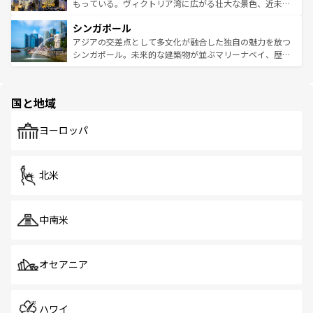
が旅行者を迎えてくれるので、きっと忘れられない旅にな
いビーチでリゾート気分を楽しむことができる。タイ料理
もっている。ヴィクトリア湾に広がる壮大な景色、近未来
るはずだ。 なお、新着のベトナム情報は
コンテンツ一覧
を
は世界的に有名で、屋台から高級レストランまで味覚を刺
的なアートスポット、そして歴史と現代が融合した町並
参照してほしい。
シンガポール
激する。気候は一年中温暖で、どの季節にも異なる楽しみ
み、どこを訪れても感動するはず。観光スポットが密集し
が待っている。親しみやすいタイの人々、仏教を中心とし
ており、効率よく見どころを回れるのも魅力。息をのむよ
アジアの交差点として多文化が融合した独自の魅力を放つ
た文化、そして多様な観光資源が、訪れる旅人を魅了し続
うな絶景から文化的な体験まで、香港を存分に楽しみ尽く
シンガポール。未来的な建築物が並ぶマリーナベイ、歴史
ける。 なお、新着のタイ情報は
コンテンツ一覧
を参照して
そう。 なお、新着の香港情報は
コンテンツ一覧
を参照して
と伝統を感じられるエスニックタウン、多数の緑豊かな公
ほしい。
ほしい。
園や自然保護区など、自然が調和した近代的な景観と文化
の多様性あふれるカラフルな町は、どこを歩いても新しい
国と地域
発見がある。さらに、治安のよさや充実した公共交通機関
も、旅行者にとっては魅力的なポイント。グルメも豊富
で、ホーカーズは地元の風情を楽しめる外せないスポット
ヨーロッパ
だ。訪れる人を飽きさせないシンガポールで、多様な魅力
を体感しよう。 なお、新着のシンガポール情報は
コンテン
ツ一覧
を参照してほしい。
北米
中南米
オセアニア
ハワイ