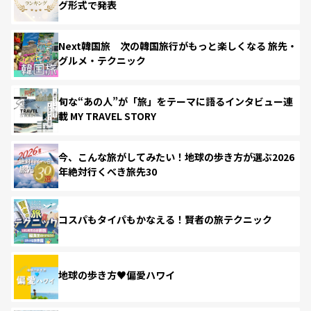
グ形式で発表
Next韓国旅 次の韓国旅行がもっと楽しくなる 旅先・
グルメ・テクニック
旬な“あの人”が「旅」をテーマに語るインタビュー連
載 MY TRAVEL STORY
今、こんな旅がしてみたい！地球の歩き方が選ぶ2026
年絶対行くべき旅先30
コスパもタイパもかなえる！賢者の旅テクニック
地球の歩き方♥偏愛ハワイ