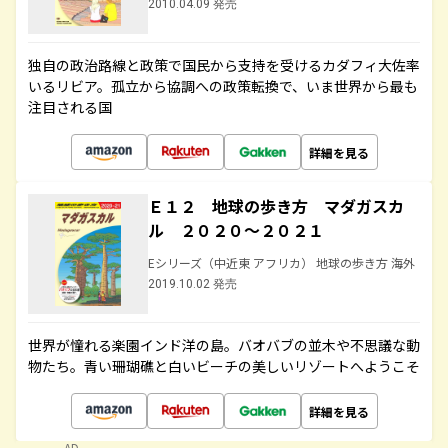
2010.04.09 発売
独自の政治路線と政策で国民から支持を受けるカダフィ大佐率
いるリビア。孤立から協調への政策転換で、いま世界から最も
注目される国
詳細を見る
Ｅ１２ 地球の歩き方 マダガスカ
ル ２０２０～２０２１
Eシリーズ（中近東 アフリカ） 地球の歩き方 海外
2019.10.02 発売
世界が憧れる楽園インド洋の島。バオバブの並木や不思議な動
物たち。青い珊瑚礁と白いビーチの美しいリゾートへようこそ
詳細を見る
AD