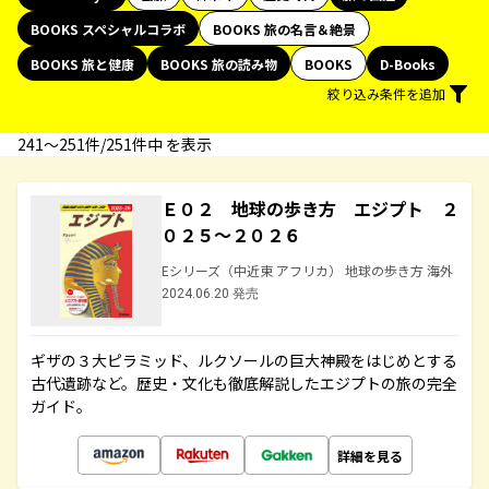
BOOKS スペシャルコラボ
BOOKS 旅の名言＆絶景
BOOKS 旅と健康
BOOKS 旅の読み物
BOOKS
D-Books
絞り込み条件を追加
241〜251件/251件中 を表示
Ｅ０２ 地球の歩き方 エジプト ２
０２５～２０２６
Eシリーズ（中近東 アフリカ） 地球の歩き方 海外
2024.06.20 発売
ギザの３大ピラミッド、ルクソールの巨大神殿をはじめとする
古代遺跡など。歴史・文化も徹底解説したエジプトの旅の完全
ガイド。
詳細を見る