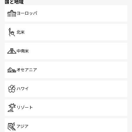
国と地域
発見がある。さらに、治安のよさや充実した公共交通機関
も、旅行者にとっては魅力的なポイント。グルメも豊富
で、ホーカーズは地元の風情を楽しめる外せないスポット
ヨーロッパ
だ。訪れる人を飽きさせないシンガポールで、多様な魅力
を体感しよう。 なお、新着のシンガポール情報は
コンテン
ツ一覧
を参照してほしい。
北米
中南米
オセアニア
ハワイ
リゾート
アジア