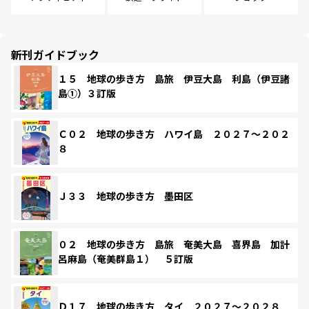
新刊ガイドブック
１５ 地球の歩き方 島旅 伊豆大島 利島（伊豆諸
島①）３訂版
Ｃ０２ 地球の歩き方 ハワイ島 ２０２７～２０２
８
Ｊ３３ 地球の歩き方 墨田区
０２ 地球の歩き方 島旅 奄美大島 喜界島 加計
呂麻島（奄美群島１） ５訂版
Ｄ１７ 地球の歩き方 タイ ２０２７～２０２８