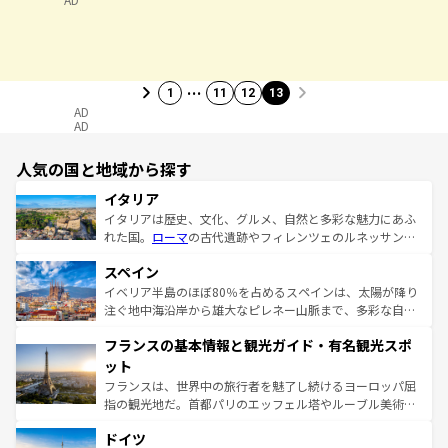
…
1
11
12
13
AD
AD
人気の国と地域から探す
イタリア
イタリアは歴史、文化、グルメ、自然と多彩な魅力にあふ
れた国。
ローマ
の古代遺跡やフィレンツェのルネッサンス
美術、ヴェネツィアの運河など、歴史あるスポットはもち
スペイン
ろん、トスカーナの美しい田園風景やアマルフィ海岸の絶
景など、自然景観も見逃せない。観光の合間には、本場の
イベリア半島のほぼ80％を占めるスペインは、太陽が降り
ピザやパスタなど、絶品のイタリア料理を堪能することも
注ぐ地中海沿岸から雄大なピレネー山脈まで、多彩な自然
できる。朝目覚めてから夜眠るまで、すべての瞬間を楽し
と文化が詰まったヨーロッパ屈指の旅行先だ。多様な地域
フランスの基本情報と観光ガイド・有名観光スポ
ませてくれるイタリアで、忘れられない旅をしてみよう！
文化が根付くこの国では、情熱的なフラメンコ、熱気あふ
なお、新着のイタリア情報は
コンテンツ一覧
を参照してほ
れる闘牛、そして美味しいタパスが生活の一部となってい
ット
しい。
る。首都マドリードの洗練された雰囲気や、バルセロナの
フランスは、世界中の旅行者を魅了し続けるヨーロッパ屈
アートに溢れた街角から、地方では古代ローマ遺跡や中世
指の観光地だ。首都パリのエッフェル塔やルーブル美術館
の城塞都市、穏やかなビーチリゾートまで多彩な表情を見
といった象徴的なスポットから、田舎町の古風な美しさま
せる。地方によって風土や気候が異なるスペインはその個
ドイツ
で、幅広い魅力が詰まっている。華麗な宮殿、歴史的な大