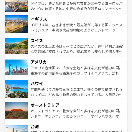
性で訪れる人を魅了する。 なお、新着のスペイン情報は
コ
聖堂、美しいビーチ、そして豊かな自然が、訪れる者を心
ドイツは、豊かな歴史と多彩な文化が交差するヨーロッパ
ンテンツ一覧
を参照してほしい。
から魅了する。また、フランスは美食の国としても知ら
の中心に位置する国。中世の街並みが残るロマンチック街
れ、フランス料理はユネスコ無形文化遺産にも登録されて
道から、未来を先取りするようなモダンな都市まで多様な
イギリス
いる。シャンパンの発祥地であるランス、プロヴァンスの
顔を持つこの国は、どこを歩いても飽きることがない。ベ
香り高いラベンダー畑など、多彩な楽しみ方が可能だ。さ
ルリンの文化的活気、バイエルン州のアルプスの絶景、そ
イギリスは、古きよき伝統と最先端が共存する国。ウェス
らに、パリ以外の地域にも魅力が溢れており、どの街角に
してライン川沿いのワイン畑といった風景は必見。ビール
トミンスター寺院や大英博物館のようなランドマーク、歴
も豊かな歴史と文化が息づいている。パリ以外の個性あふ
とソーセージを味わいながら地元の人と過ごす楽しい時間
史ある大学都市、美しい丘陵地帯や牧歌的な風景など、エ
れる地方に足を運ぶとそれぞれで全く異なる文化を体験で
スイス
は、お酒好きな人にはぜひ体験してほしい。 なお、新着の
リアごとに異なる魅力がある。また、優雅なアフタヌーン
きるだろう。 なお、新着のフランス情報は
コンテンツ一覧
ドイツ情報は
コンテンツ一覧
を参照してほしい。
ティー、ビール好きにはたまらない英国パブ、サッカー観
スイスの国土面積は九州ほどの広さだが、運行時刻が正確
を参照してほしい。
戦など、本場だからこそできる体験も豊富。イギリスを旅
な交通網が整備されており、初心者でも安心して個人旅行
して楽しみつくそう。 なお、新着のイギリス情報は
コンテ
を楽しめる。日本同様に時刻表どおりの旅が可能だ。中世
アメリカ
ンツ一覧
を参照してほしい。
の建物がそのまま残る町や、スイスならではのユニークな
博物館もあり、アルプス観光だけでなく町歩きも満喫する
アメリカ合衆国は、広大な土地と多様な文化が魅力の国。
ことができる。国民の所得が高いため物価も高いが、旅行
東海岸の都市部から西海岸のカリフォルニアまで、訪れる
者向けの交通パス提供のサービスもあり、うまく活用すれ
場所ごとに異なる風景と体験が待っている。ニューヨーク
ハワイ
ば市内交通費無料で観光を楽しむこともできる。 なお、新
のような巨大都市は、観光、ショッピング、エンターテイ
着のスイス情報は
コンテンツ一覧
を参照してほしい。
ンメントが詰まった刺激的なスポットだ。一方、アメリカ
年間を通じて温暖な気候に恵まれ、多くの島で構成される
西部には大自然が広がり、グランドキャニオンやイエロー
ハワイは、どの島も独自の魅力をもっている。大自然の神
ストーン国立公園といった絶景が堪能できる。さらに、南
秘を感じたいなら、火山が生み出した壮大な景観を誇るハ
オーストラリア
部のニューオーリンズでは、音楽と美食が融合した独特の
ワイ島は見逃せない。また、定番の観光地といえばオアフ
文化が魅力。旅行者はアメリカの各地域で異なる魅力を楽
島だが、静かな自然を求めるならマウイ島やカウアイ島が
オーストラリアは、壮大な自然と多様な文化が魅力の国。
しみながら、その多様性と豊かな歴史を感じることができ
おすすめ。エメラルドグリーンに輝く海をはじめ、豊かな
シドニーのシンボルであるシドニー・オペラハウス、オー
るだろう。車でのロードトリップや列車の旅も、アメリカ
文化や歴史が息づいている。「アロハスピリット」と呼ば
ストラリア東海岸北部に広がる大サンゴ礁地帯グレートバ
ならではの贅沢な旅のスタイルだ。 なお、新着のアメリカ
台湾
れるおもてなしの心で訪れる人々を迎えてくれるハワイの
リアリーフや大陸中央部にそびえるウルル（エアーズロッ
情報は
コンテンツ一覧
を参照してほしい。
人々、おいしいローカルフードやハワイアンミュージッ
ク）、タスマニアの美しい原生林やケアンズの熱帯雨林な