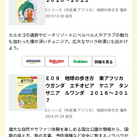
Eシリーズ（中近東 アフリカ） 地球の歩き方 海外
2019.10.30 発売
カルタゴの遺跡やビーチリゾートにベルベル人やアラブの魅力
も加わった懐の深いチュニジア。広大なサハラ砂漠にも出かけ
よう。
詳細を見る
Ｅ０９ 地球の歩き方 東アフリカ
ウガンダ エチオピア ケニア タン
ザニア ルワンダ ２０１６～２０１
７
Eシリーズ（中近東 アフリカ） 地球の歩き方 海外
2016.07.29 発売
雄大な自然やサファリ体験を楽しめる国立公園の情報から、国
境の越え方、旅の言葉、予防接種など安全に旅するノウハウが