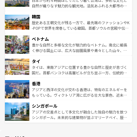
日本から約４時間ほどでたどり着く台湾は、多彩な文化と
ク、伝統的なフラダンスなど、すべてがハワイの魅力を彩
ど、見どころがたくさん。また、カフェやワイン、オージ
自然が織りなす魅力的な観光地。活気あふれる大都市の台
っている。訪れるたびに新しい発見と感動が待っているハ
ービーフなどの食文化も豊かで、美味しいものであふれて
北やノスタルジックな町並みが人気な九份（ジォウフェ
ワイを、存分に味わってほしい。 なお、新着のハワイ情報
韓国
いる。アクティビティも充実しており、サーフィンやダイ
ン）、静ひつな山岳地帯である台湾東部など、都市の喧騒
は
コンテンツ一覧
を参照してほしい。
ビング、ハイキングなど、アウトドア好きにはたまらな
と山間の静けさが共存しており、訪れる人に新しい発見と
歴史ある王朝文化が残る一方で、最先端のファッションやK
い。オーストラリアの多彩な魅力を存分に味わいつくそ
驚きをもたらしてくれる。また、奥深い台湾の食文化も魅
-POPで世界を席巻している韓国。首都ソウルの宮殿や伝統
う。 なお、新着のオーストラリア情報は
コンテンツ一覧
を
力で、夜市などの屋台グルメから高級料理、ヘルシーで美
家屋が並ぶエリアでは韓国の歴史と文化に浸ることがで
参照してほしい。
ベトナム
容にもいいと評判のスイーツなど、バラエティ豊かな料理
き、地方に足を延ばせば四季折々の自然美を楽しむことが
が味わえる。 なお、新着の台湾情報は
コンテンツ一覧
を参
できる。そして、キムチや焼肉、絶品のストリートフード
豊かな自然と多様な文化が魅力的なベトナム。南北に細長
照してほしい。
まで、さまざまな韓国料理が待っている。夜には、韓国な
く伸びる国土には、広大な田園風景や青々とした山々、世
らではのナイトライフも堪能できる。あたたかいホスピタ
界遺産に登録された壮大な自然景観が点在し、都市部では
タイ
リティに包まれながら、韓国の多彩な魅力を心ゆくまで味
急速な発展と共に伝統が息づく。ハノイの古い町並みやホ
わってみてほしい。 なお、新着の韓国情報は
コンテンツ一
ーチミン市のフランス統治時代の建物も、独特の雰囲気を
タイは、東南アジアに位置する豊かな自然と歴史が息づく
覧
を参照してほしい。
醸し出している。また、バラエティの豊かさとおいしさで
国だ。首都バンコクは高層ビルが立ち並ぶ一方、伝統的な
世界中の食通を魅了してやまないベトナム料理も魅力のひ
寺院や市場がいたるところに点在し、古きよき文化と現代
香港
とつ。フォーやバインミー、ベトナムコーヒーなどは、ぜ
の活気が交差している。北部ではチェンマイなどの山岳地
ひ現地で味わいたい。どの地域を訪れてもあたたかい人々
帯で自然と触れ合い、南部ではプーケットやクラビの美し
アジアと西洋の文化が交わる香港は、特有のエネルギーを
が旅行者を迎えてくれるので、きっと忘れられない旅にな
いビーチでリゾート気分を楽しむことができる。タイ料理
もっている。ヴィクトリア湾に広がる壮大な景色、近未来
るはずだ。 なお、新着のベトナム情報は
コンテンツ一覧
を
は世界的に有名で、屋台から高級レストランまで味覚を刺
的なアートスポット、そして歴史と現代が融合した町並
参照してほしい。
シンガポール
激する。気候は一年中温暖で、どの季節にも異なる楽しみ
み、どこを訪れても感動するはず。観光スポットが密集し
が待っている。親しみやすいタイの人々、仏教を中心とし
ており、効率よく見どころを回れるのも魅力。息をのむよ
アジアの交差点として多文化が融合した独自の魅力を放つ
た文化、そして多様な観光資源が、訪れる旅人を魅了し続
うな絶景から文化的な体験まで、香港を存分に楽しみ尽く
シンガポール。未来的な建築物が並ぶマリーナベイ、歴史
ける。 なお、新着のタイ情報は
コンテンツ一覧
を参照して
そう。 なお、新着の香港情報は
コンテンツ一覧
を参照して
と伝統を感じられるエスニックタウン、多数の緑豊かな公
ほしい。
ほしい。
園や自然保護区など、自然が調和した近代的な景観と文化
の多様性あふれるカラフルな町は、どこを歩いても新しい