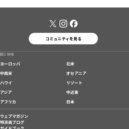
コミュニティを見る
国と地域
ヨーロッパ
北米
中南米
オセアニア
ハワイ
リゾート
アジア
中近東
アフリカ
日本
ウェブマガジン
特派員ブログ
ガイドブック