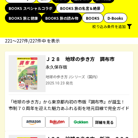
BOOKS スペシャルコラボ
BOOKS 旅の名言＆絶景
BOOKS 旅と健康
BOOKS 旅の読み物
BOOKS
D-Books
絞り込み条件を追加
221〜227件/227件中 を表示
Ｊ２８ 地球の歩き方 調布市
永久保存版
地球の歩き方 Jシリーズ（国内）
2025.10.23 発売
「地球の歩き方」から東京都内初の市版『調布市』が誕生！
市制７０周年を迎えた魅力あふれる街を地元目線で完全ガイド
詳細を見る