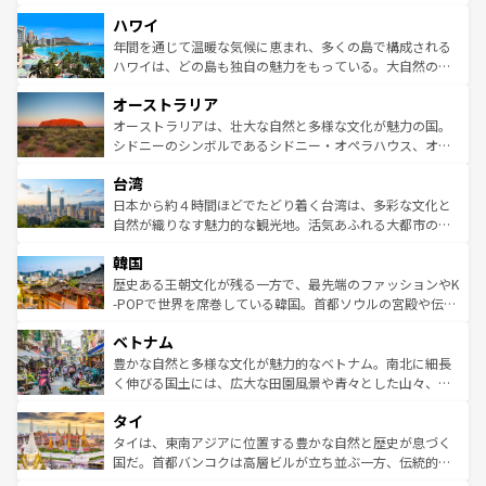
ば市内交通費無料で観光を楽しむこともできる。 なお、新
場所ごとに異なる風景と体験が待っている。ニューヨーク
着のスイス情報は
コンテンツ一覧
を参照してほしい。
ハワイ
のような巨大都市は、観光、ショッピング、エンターテイ
ンメントが詰まった刺激的なスポットだ。一方、アメリカ
年間を通じて温暖な気候に恵まれ、多くの島で構成される
西部には大自然が広がり、グランドキャニオンやイエロー
ハワイは、どの島も独自の魅力をもっている。大自然の神
ストーン国立公園といった絶景が堪能できる。さらに、南
秘を感じたいなら、火山が生み出した壮大な景観を誇るハ
オーストラリア
部のニューオーリンズでは、音楽と美食が融合した独特の
ワイ島は見逃せない。また、定番の観光地といえばオアフ
文化が魅力。旅行者はアメリカの各地域で異なる魅力を楽
島だが、静かな自然を求めるならマウイ島やカウアイ島が
オーストラリアは、壮大な自然と多様な文化が魅力の国。
しみながら、その多様性と豊かな歴史を感じることができ
おすすめ。エメラルドグリーンに輝く海をはじめ、豊かな
シドニーのシンボルであるシドニー・オペラハウス、オー
るだろう。車でのロードトリップや列車の旅も、アメリカ
文化や歴史が息づいている。「アロハスピリット」と呼ば
ストラリア東海岸北部に広がる大サンゴ礁地帯グレートバ
ならではの贅沢な旅のスタイルだ。 なお、新着のアメリカ
台湾
れるおもてなしの心で訪れる人々を迎えてくれるハワイの
リアリーフや大陸中央部にそびえるウルル（エアーズロッ
情報は
コンテンツ一覧
を参照してほしい。
人々、おいしいローカルフードやハワイアンミュージッ
ク）、タスマニアの美しい原生林やケアンズの熱帯雨林な
日本から約４時間ほどでたどり着く台湾は、多彩な文化と
ク、伝統的なフラダンスなど、すべてがハワイの魅力を彩
ど、見どころがたくさん。また、カフェやワイン、オージ
自然が織りなす魅力的な観光地。活気あふれる大都市の台
っている。訪れるたびに新しい発見と感動が待っているハ
ービーフなどの食文化も豊かで、美味しいものであふれて
北やノスタルジックな町並みが人気な九份（ジォウフェ
ワイを、存分に味わってほしい。 なお、新着のハワイ情報
韓国
いる。アクティビティも充実しており、サーフィンやダイ
ン）、静ひつな山岳地帯である台湾東部など、都市の喧騒
は
コンテンツ一覧
を参照してほしい。
ビング、ハイキングなど、アウトドア好きにはたまらな
と山間の静けさが共存しており、訪れる人に新しい発見と
歴史ある王朝文化が残る一方で、最先端のファッションやK
い。オーストラリアの多彩な魅力を存分に味わいつくそ
驚きをもたらしてくれる。また、奥深い台湾の食文化も魅
-POPで世界を席巻している韓国。首都ソウルの宮殿や伝統
う。 なお、新着のオーストラリア情報は
コンテンツ一覧
を
力で、夜市などの屋台グルメから高級料理、ヘルシーで美
家屋が並ぶエリアでは韓国の歴史と文化に浸ることがで
参照してほしい。
ベトナム
容にもいいと評判のスイーツなど、バラエティ豊かな料理
き、地方に足を延ばせば四季折々の自然美を楽しむことが
が味わえる。 なお、新着の台湾情報は
コンテンツ一覧
を参
できる。そして、キムチや焼肉、絶品のストリートフード
豊かな自然と多様な文化が魅力的なベトナム。南北に細長
照してほしい。
まで、さまざまな韓国料理が待っている。夜には、韓国な
く伸びる国土には、広大な田園風景や青々とした山々、世
らではのナイトライフも堪能できる。あたたかいホスピタ
界遺産に登録された壮大な自然景観が点在し、都市部では
タイ
リティに包まれながら、韓国の多彩な魅力を心ゆくまで味
急速な発展と共に伝統が息づく。ハノイの古い町並みやホ
わってみてほしい。 なお、新着の韓国情報は
コンテンツ一
ーチミン市のフランス統治時代の建物も、独特の雰囲気を
タイは、東南アジアに位置する豊かな自然と歴史が息づく
覧
を参照してほしい。
醸し出している。また、バラエティの豊かさとおいしさで
国だ。首都バンコクは高層ビルが立ち並ぶ一方、伝統的な
世界中の食通を魅了してやまないベトナム料理も魅力のひ
寺院や市場がいたるところに点在し、古きよき文化と現代