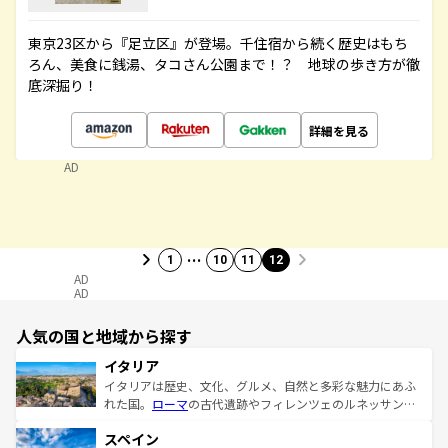
東京23区から『足立区』が登場。千住宿から続く歴史はもち
ろん、美食に銭湯、タコさん公園まで！？ 地球の歩き方が徹
底深掘り！
詳細を見る
AD
…
1
10
11
12
AD
AD
人気の国と地域から探す
イタリア
イタリアは歴史、文化、グルメ、自然と多彩な魅力にあふ
れた国。
ローマ
の古代遺跡やフィレンツェのルネッサンス
美術、ヴェネツィアの運河など、歴史あるスポットはもち
スペイン
ろん、トスカーナの美しい田園風景やアマルフィ海岸の絶