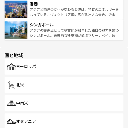
香港
とつ。フォーやバインミー、ベトナムコーヒーなどは、ぜ
の活気が交差している。北部ではチェンマイなどの山岳地
ひ現地で味わいたい。どの地域を訪れてもあたたかい人々
帯で自然と触れ合い、南部ではプーケットやクラビの美し
アジアと西洋の文化が交わる香港は、特有のエネルギーを
が旅行者を迎えてくれるので、きっと忘れられない旅にな
いビーチでリゾート気分を楽しむことができる。タイ料理
もっている。ヴィクトリア湾に広がる壮大な景色、近未来
るはずだ。 なお、新着のベトナム情報は
コンテンツ一覧
を
は世界的に有名で、屋台から高級レストランまで味覚を刺
的なアートスポット、そして歴史と現代が融合した町並
参照してほしい。
シンガポール
激する。気候は一年中温暖で、どの季節にも異なる楽しみ
み、どこを訪れても感動するはず。観光スポットが密集し
が待っている。親しみやすいタイの人々、仏教を中心とし
ており、効率よく見どころを回れるのも魅力。息をのむよ
アジアの交差点として多文化が融合した独自の魅力を放つ
た文化、そして多様な観光資源が、訪れる旅人を魅了し続
うな絶景から文化的な体験まで、香港を存分に楽しみ尽く
シンガポール。未来的な建築物が並ぶマリーナベイ、歴史
ける。 なお、新着のタイ情報は
コンテンツ一覧
を参照して
そう。 なお、新着の香港情報は
コンテンツ一覧
を参照して
と伝統を感じられるエスニックタウン、多数の緑豊かな公
ほしい。
ほしい。
園や自然保護区など、自然が調和した近代的な景観と文化
の多様性あふれるカラフルな町は、どこを歩いても新しい
国と地域
発見がある。さらに、治安のよさや充実した公共交通機関
も、旅行者にとっては魅力的なポイント。グルメも豊富
で、ホーカーズは地元の風情を楽しめる外せないスポット
ヨーロッパ
だ。訪れる人を飽きさせないシンガポールで、多様な魅力
を体感しよう。 なお、新着のシンガポール情報は
コンテン
ツ一覧
を参照してほしい。
北米
中南米
オセアニア