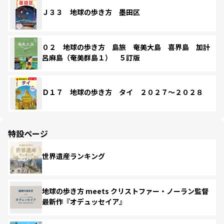
Ｊ３３ 地球の歩き方 墨田区
０２ 地球の歩き方 島旅 奄美大島 喜界島 加計
呂麻島（奄美群島１） ５訂版
Ｄ１７ 地球の歩き方 タイ ２０２７～２０２８
特設ページ
世界遺産ランキング
地球の歩き方 meets クリストファー・ノーラン監督
最新作『オデュッセイア』