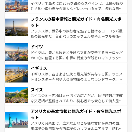
景など、自然景観も見逃せない。観光の合間には、本場の
イベリア半島のほぼ80％を占めるスペインは、太陽が降り
ピザやパスタなど、絶品のイタリア料理を堪能することも
注ぐ地中海沿岸から雄大なピレネー山脈まで、多彩な自然
できる。朝目覚めてから夜眠るまで、すべての瞬間を楽し
と文化が詰まったヨーロッパ屈指の旅行先だ。多様な地域
フランスの基本情報と観光ガイド・有名観光スポ
ませてくれるイタリアで、忘れられない旅をしてみよう！
文化が根付くこの国では、情熱的なフラメンコ、熱気あふ
なお、新着のイタリア情報は
コンテンツ一覧
を参照してほ
れる闘牛、そして美味しいタパスが生活の一部となってい
ット
しい。
る。首都マドリードの洗練された雰囲気や、バルセロナの
フランスは、世界中の旅行者を魅了し続けるヨーロッパ屈
アートに溢れた街角から、地方では古代ローマ遺跡や中世
指の観光地だ。首都パリのエッフェル塔やルーブル美術館
の城塞都市、穏やかなビーチリゾートまで多彩な表情を見
といった象徴的なスポットから、田舎町の古風な美しさま
せる。地方によって風土や気候が異なるスペインはその個
ドイツ
で、幅広い魅力が詰まっている。華麗な宮殿、歴史的な大
性で訪れる人を魅了する。 なお、新着のスペイン情報は
コ
聖堂、美しいビーチ、そして豊かな自然が、訪れる者を心
ドイツは、豊かな歴史と多彩な文化が交差するヨーロッパ
ンテンツ一覧
を参照してほしい。
から魅了する。また、フランスは美食の国としても知ら
の中心に位置する国。中世の街並みが残るロマンチック街
れ、フランス料理はユネスコ無形文化遺産にも登録されて
道から、未来を先取りするようなモダンな都市まで多様な
イギリス
いる。シャンパンの発祥地であるランス、プロヴァンスの
顔を持つこの国は、どこを歩いても飽きることがない。ベ
香り高いラベンダー畑など、多彩な楽しみ方が可能だ。さ
ルリンの文化的活気、バイエルン州のアルプスの絶景、そ
イギリスは、古きよき伝統と最先端が共存する国。ウェス
らに、パリ以外の地域にも魅力が溢れており、どの街角に
してライン川沿いのワイン畑といった風景は必見。ビール
トミンスター寺院や大英博物館のようなランドマーク、歴
も豊かな歴史と文化が息づいている。パリ以外の個性あふ
とソーセージを味わいながら地元の人と過ごす楽しい時間
史ある大学都市、美しい丘陵地帯や牧歌的な風景など、エ
れる地方に足を運ぶとそれぞれで全く異なる文化を体験で
スイス
は、お酒好きな人にはぜひ体験してほしい。 なお、新着の
リアごとに異なる魅力がある。また、優雅なアフタヌーン
きるだろう。 なお、新着のフランス情報は
コンテンツ一覧
ドイツ情報は
コンテンツ一覧
を参照してほしい。
ティー、ビール好きにはたまらない英国パブ、サッカー観
スイスの国土面積は九州ほどの広さだが、運行時刻が正確
を参照してほしい。
戦など、本場だからこそできる体験も豊富。イギリスを旅
な交通網が整備されており、初心者でも安心して個人旅行
して楽しみつくそう。 なお、新着のイギリス情報は
コンテ
を楽しめる。日本同様に時刻表どおりの旅が可能だ。中世
アメリカの基本情報と観光ガイド・有名観光スポ
ンツ一覧
を参照してほしい。
の建物がそのまま残る町や、スイスならではのユニークな
博物館もあり、アルプス観光だけでなく町歩きも満喫する
ット
ことができる。国民の所得が高いため物価も高いが、旅行
アメリカ合衆国は、広大な土地と多様な文化が魅力の国。
者向けの交通パス提供のサービスもあり、うまく活用すれ
東海岸の都市部から西海岸のカリフォルニアまで、訪れる