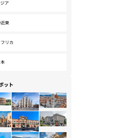
アジア
中近東
アフリカ
日本
ポット