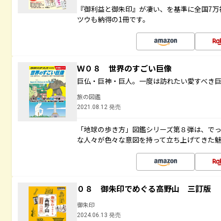
『御利益と御朱印』が凄い、を基準に全国7万
ツウも納得の1冊です。
Ｗ０８ 世界のすごい巨像
巨仏・巨神・巨人。一度は訪れたい愛すべき
旅の図鑑
2021.08.12 発売
「地球の歩き方」図鑑シリーズ第８弾は、で
な人々が色々な意図を持って立ち上げてきた
０８ 御朱印でめぐる高野山 三訂版
御朱印
2024.06.13 発売