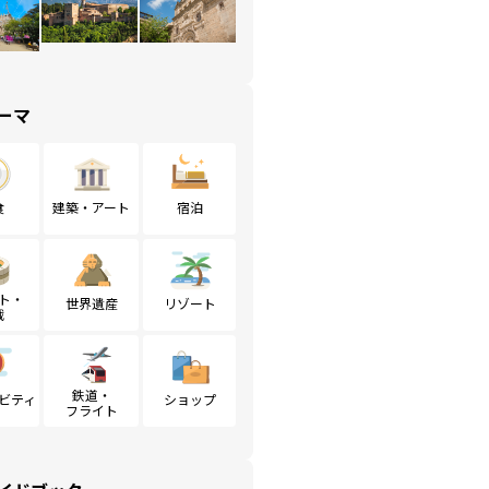
ーマ
食
建築・アート
宿泊
ト・
世界遺産
リゾート
戦
鉄道・
ビティ
ショップ
フライト