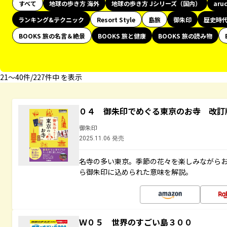
すべて
地球の歩き方 海外
地球の歩き方 Jシリーズ（国内）
aru
ランキング&テクニック
Resort Style
島旅
御朱印
歴史時
BOOKS 旅の名言＆絶景
BOOKS 旅と健康
BOOKS 旅の読み物
21〜40件/227件中 を表示
０４ 御朱印でめぐる東京のお寺 改訂
御朱印
2025.11.06 発売
名寺の多い東京。季節の花々を楽しみながら
ら御朱印に込められた意味を解説。
Ｗ０５ 世界のすごい島３００