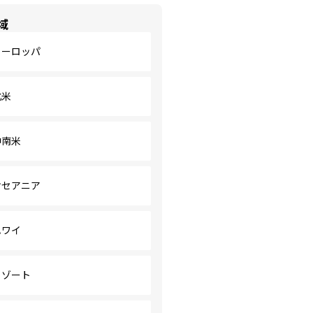
域
ヨーロッパ
北米
中南米
オセアニア
ハワイ
リゾート