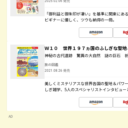
2025.02.06 発売
「御利益と御朱印が凄い」を基準に関東にあ
ビギナーに優しく、ツウも納得の一冊。
Ｗ１０ 世界１９７ヵ国のふしぎな聖
神秘の古代遺跡 驚異の大自然 謎の巨石 
旅の図鑑
2021.08.26 発売
美しくミステリアスな世界各国の聖地＆パワ
しぎ雑学、5人のスペシャリストインタビュー
AD