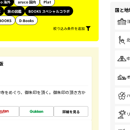
co 海外
aruco 国内
Plat
国と地
代
旅の図鑑
BOOKS スペシャルコラボ
BOOKS
D-Books
絞り込み条件を追加
版
お寺をめぐり、御朱印を頂く。御朱印の頂き方か
詳細を見る