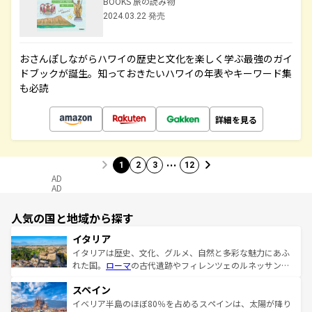
BOOKS 旅の読み物
2024.03.22 発売
おさんぽしながらハワイの歴史と文化を楽しく学ぶ最強のガイ
ドブックが誕生。知っておきたいハワイの年表やキーワード集
も必読
詳細を見る
…
1
2
3
12
AD
AD
人気の国と地域から探す
イタリア
イタリアは歴史、文化、グルメ、自然と多彩な魅力にあふ
れた国。
ローマ
の古代遺跡やフィレンツェのルネッサンス
美術、ヴェネツィアの運河など、歴史あるスポットはもち
スペイン
ろん、トスカーナの美しい田園風景やアマルフィ海岸の絶
景など、自然景観も見逃せない。観光の合間には、本場の
イベリア半島のほぼ80％を占めるスペインは、太陽が降り