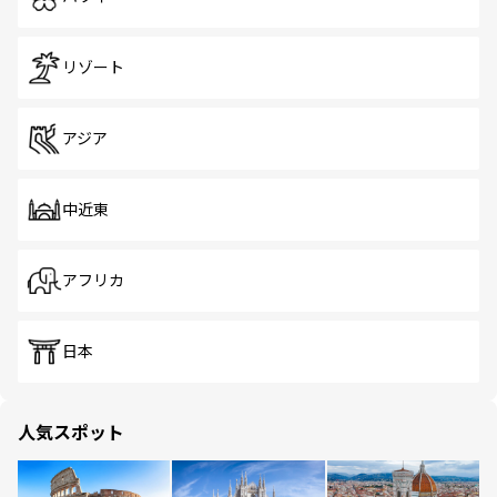
リゾート
アジア
中近東
アフリカ
日本
人気スポット