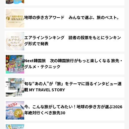
地球の歩き方アワード みんなで選ぶ、旅のベスト。
エアラインランキング 読者の投票をもとにランキン
グ形式で発表
Next韓国旅 次の韓国旅行がもっと楽しくなる 旅先・
グルメ・テクニック
旬な“あの人”が「旅」をテーマに語るインタビュー連
載 MY TRAVEL STORY
今、こんな旅がしてみたい！地球の歩き方が選ぶ2026
年絶対行くべき旅先30