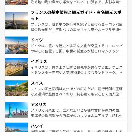
ピザやパスタなど、絶品のイタリア料理を堪能することも
注ぐ地中海沿岸から雄大なピレネー山脈まで、多彩な自然
できる。朝目覚めてから夜眠るまで、すべての瞬間を楽し
と文化が詰まったヨーロッパ屈指の旅行先だ。多様な地域
フランスの基本情報と観光ガイド・有名観光スポ
ませてくれるイタリアで、忘れられない旅をしてみよう！
文化が根付くこの国では、情熱的なフラメンコ、熱気あふ
なお、新着のイタリア情報は
コンテンツ一覧
を参照してほ
れる闘牛、そして美味しいタパスが生活の一部となってい
ット
しい。
る。首都マドリードの洗練された雰囲気や、バルセロナの
フランスは、世界中の旅行者を魅了し続けるヨーロッパ屈
アートに溢れた街角から、地方では古代ローマ遺跡や中世
指の観光地だ。首都パリのエッフェル塔やルーブル美術館
の城塞都市、穏やかなビーチリゾートまで多彩な表情を見
といった象徴的なスポットから、田舎町の古風な美しさま
せる。地方によって風土や気候が異なるスペインはその個
ドイツ
で、幅広い魅力が詰まっている。華麗な宮殿、歴史的な大
性で訪れる人を魅了する。 なお、新着のスペイン情報は
コ
聖堂、美しいビーチ、そして豊かな自然が、訪れる者を心
ドイツは、豊かな歴史と多彩な文化が交差するヨーロッパ
ンテンツ一覧
を参照してほしい。
から魅了する。また、フランスは美食の国としても知ら
の中心に位置する国。中世の街並みが残るロマンチック街
れ、フランス料理はユネスコ無形文化遺産にも登録されて
道から、未来を先取りするようなモダンな都市まで多様な
イギリス
いる。シャンパンの発祥地であるランス、プロヴァンスの
顔を持つこの国は、どこを歩いても飽きることがない。ベ
香り高いラベンダー畑など、多彩な楽しみ方が可能だ。さ
ルリンの文化的活気、バイエルン州のアルプスの絶景、そ
イギリスは、古きよき伝統と最先端が共存する国。ウェス
らに、パリ以外の地域にも魅力が溢れており、どの街角に
してライン川沿いのワイン畑といった風景は必見。ビール
トミンスター寺院や大英博物館のようなランドマーク、歴
も豊かな歴史と文化が息づいている。パリ以外の個性あふ
とソーセージを味わいながら地元の人と過ごす楽しい時間
史ある大学都市、美しい丘陵地帯や牧歌的な風景など、エ
れる地方に足を運ぶとそれぞれで全く異なる文化を体験で
スイス
は、お酒好きな人にはぜひ体験してほしい。 なお、新着の
リアごとに異なる魅力がある。また、優雅なアフタヌーン
きるだろう。 なお、新着のフランス情報は
コンテンツ一覧
ドイツ情報は
コンテンツ一覧
を参照してほしい。
ティー、ビール好きにはたまらない英国パブ、サッカー観
スイスの国土面積は九州ほどの広さだが、運行時刻が正確
を参照してほしい。
戦など、本場だからこそできる体験も豊富。イギリスを旅
な交通網が整備されており、初心者でも安心して個人旅行
して楽しみつくそう。 なお、新着のイギリス情報は
コンテ
を楽しめる。日本同様に時刻表どおりの旅が可能だ。中世
アメリカ
ンツ一覧
を参照してほしい。
の建物がそのまま残る町や、スイスならではのユニークな
博物館もあり、アルプス観光だけでなく町歩きも満喫する
アメリカ合衆国は、広大な土地と多様な文化が魅力の国。
ことができる。国民の所得が高いため物価も高いが、旅行
東海岸の都市部から西海岸のカリフォルニアまで、訪れる
者向けの交通パス提供のサービスもあり、うまく活用すれ
場所ごとに異なる風景と体験が待っている。ニューヨーク
ハワイ
ば市内交通費無料で観光を楽しむこともできる。 なお、新
のような巨大都市は、観光、ショッピング、エンターテイ
着のスイス情報は
コンテンツ一覧
を参照してほしい。
ンメントが詰まった刺激的なスポットだ。一方、アメリカ
年間を通じて温暖な気候に恵まれ、多くの島で構成される