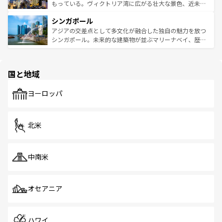
が旅行者を迎えてくれるので、きっと忘れられない旅にな
いビーチでリゾート気分を楽しむことができる。タイ料理
もっている。ヴィクトリア湾に広がる壮大な景色、近未来
るはずだ。 なお、新着のベトナム情報は
コンテンツ一覧
を
は世界的に有名で、屋台から高級レストランまで味覚を刺
的なアートスポット、そして歴史と現代が融合した町並
参照してほしい。
シンガポール
激する。気候は一年中温暖で、どの季節にも異なる楽しみ
み、どこを訪れても感動するはず。観光スポットが密集し
が待っている。親しみやすいタイの人々、仏教を中心とし
ており、効率よく見どころを回れるのも魅力。息をのむよ
アジアの交差点として多文化が融合した独自の魅力を放つ
た文化、そして多様な観光資源が、訪れる旅人を魅了し続
うな絶景から文化的な体験まで、香港を存分に楽しみ尽く
シンガポール。未来的な建築物が並ぶマリーナベイ、歴史
ける。 なお、新着のタイ情報は
コンテンツ一覧
を参照して
そう。 なお、新着の香港情報は
コンテンツ一覧
を参照して
と伝統を感じられるエスニックタウン、多数の緑豊かな公
ほしい。
ほしい。
園や自然保護区など、自然が調和した近代的な景観と文化
の多様性あふれるカラフルな町は、どこを歩いても新しい
国と地域
発見がある。さらに、治安のよさや充実した公共交通機関
も、旅行者にとっては魅力的なポイント。グルメも豊富
で、ホーカーズは地元の風情を楽しめる外せないスポット
ヨーロッパ
だ。訪れる人を飽きさせないシンガポールで、多様な魅力
を体感しよう。 なお、新着のシンガポール情報は
コンテン
ツ一覧
を参照してほしい。
北米
中南米
オセアニア
ハワイ