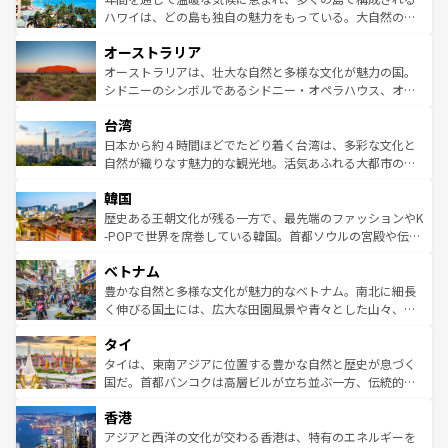
西部には大自然が広がり、グランドキャニオンやイエロー
ハワイは、どの島も独自の魅力をもっている。大自然の神
ストーン国立公園といった絶景が堪能できる。さらに、南
秘を感じたいなら、火山が生み出した壮大な景観を誇るハ
オーストラリア
部のニューオーリンズでは、音楽と美食が融合した独特の
ワイ島は見逃せない。また、定番の観光地といえばオアフ
文化が魅力。旅行者はアメリカの各地域で異なる魅力を楽
島だが、静かな自然を求めるならマウイ島やカウアイ島が
オーストラリアは、壮大な自然と多様な文化が魅力の国。
しみながら、その多様性と豊かな歴史を感じることができ
おすすめ。エメラルドグリーンに輝く海をはじめ、豊かな
シドニーのシンボルであるシドニー・オペラハウス、オー
るだろう。車でのロードトリップや列車の旅も、アメリカ
文化や歴史が息づいている。「アロハスピリット」と呼ば
ストラリア東海岸北部に広がる大サンゴ礁地帯グレートバ
ならではの贅沢な旅のスタイルだ。 なお、新着のアメリカ
台湾
れるおもてなしの心で訪れる人々を迎えてくれるハワイの
リアリーフや大陸中央部にそびえるウルル（エアーズロッ
情報は
コンテンツ一覧
を参照してほしい。
人々、おいしいローカルフードやハワイアンミュージッ
ク）、タスマニアの美しい原生林やケアンズの熱帯雨林な
日本から約４時間ほどでたどり着く台湾は、多彩な文化と
ク、伝統的なフラダンスなど、すべてがハワイの魅力を彩
ど、見どころがたくさん。また、カフェやワイン、オージ
自然が織りなす魅力的な観光地。活気あふれる大都市の台
っている。訪れるたびに新しい発見と感動が待っているハ
ービーフなどの食文化も豊かで、美味しいものであふれて
北やノスタルジックな町並みが人気な九份（ジォウフェ
ワイを、存分に味わってほしい。 なお、新着のハワイ情報
韓国
いる。アクティビティも充実しており、サーフィンやダイ
ン）、静ひつな山岳地帯である台湾東部など、都市の喧騒
は
コンテンツ一覧
を参照してほしい。
ビング、ハイキングなど、アウトドア好きにはたまらな
と山間の静けさが共存しており、訪れる人に新しい発見と
歴史ある王朝文化が残る一方で、最先端のファッションやK
い。オーストラリアの多彩な魅力を存分に味わいつくそ
驚きをもたらしてくれる。また、奥深い台湾の食文化も魅
-POPで世界を席巻している韓国。首都ソウルの宮殿や伝統
う。 なお、新着のオーストラリア情報は
コンテンツ一覧
を
力で、夜市などの屋台グルメから高級料理、ヘルシーで美
家屋が並ぶエリアでは韓国の歴史と文化に浸ることがで
参照してほしい。
ベトナム
容にもいいと評判のスイーツなど、バラエティ豊かな料理
き、地方に足を延ばせば四季折々の自然美を楽しむことが
が味わえる。 なお、新着の台湾情報は
コンテンツ一覧
を参
できる。そして、キムチや焼肉、絶品のストリートフード
豊かな自然と多様な文化が魅力的なベトナム。南北に細長
照してほしい。
まで、さまざまな韓国料理が待っている。夜には、韓国な
く伸びる国土には、広大な田園風景や青々とした山々、世
らではのナイトライフも堪能できる。あたたかいホスピタ
界遺産に登録された壮大な自然景観が点在し、都市部では
タイ
リティに包まれながら、韓国の多彩な魅力を心ゆくまで味
急速な発展と共に伝統が息づく。ハノイの古い町並みやホ
わってみてほしい。 なお、新着の韓国情報は
コンテンツ一
ーチミン市のフランス統治時代の建物も、独特の雰囲気を
タイは、東南アジアに位置する豊かな自然と歴史が息づく
覧
を参照してほしい。
醸し出している。また、バラエティの豊かさとおいしさで
国だ。首都バンコクは高層ビルが立ち並ぶ一方、伝統的な
世界中の食通を魅了してやまないベトナム料理も魅力のひ
寺院や市場がいたるところに点在し、古きよき文化と現代
香港
とつ。フォーやバインミー、ベトナムコーヒーなどは、ぜ
の活気が交差している。北部ではチェンマイなどの山岳地
ひ現地で味わいたい。どの地域を訪れてもあたたかい人々
帯で自然と触れ合い、南部ではプーケットやクラビの美し
アジアと西洋の文化が交わる香港は、特有のエネルギーを