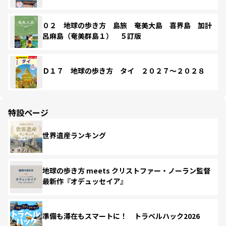
０２ 地球の歩き方 島旅 奄美大島 喜界島 加計
呂麻島（奄美群島１） ５訂版
Ｄ１７ 地球の歩き方 タイ ２０２７～２０２８
特設ページ
世界遺産ランキング
地球の歩き方 meets クリストファー・ノーラン監督
最新作『オデュッセイア』
準備も滞在もスマートに！ トラベルハック2026