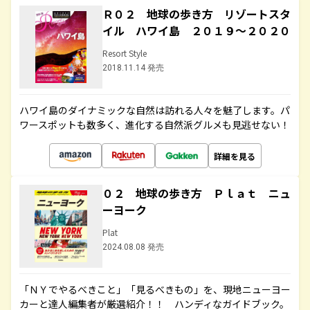
Ｒ０２ 地球の歩き方 リゾートスタ
イル ハワイ島 ２０１９～２０２０
Resort Style
2018.11.14 発売
ハワイ島のダイナミックな自然は訪れる人々を魅了します。パ
ワースポットも数多く、進化する自然派グルメも見逃せない！
詳細を見る
０２ 地球の歩き方 Ｐｌａｔ ニュ
ーヨーク
Plat
2024.08.08 発売
「ＮＹでやるべきこと」「見るべきもの」を、現地ニューヨー
カーと達人編集者が厳選紹介！！ ハンディなガイドブック。