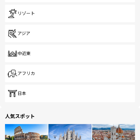
リゾート
アジア
中近東
アフリカ
日本
人気スポット