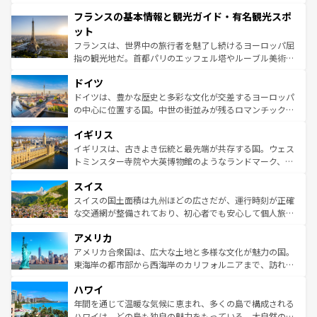
できる。朝目覚めてから夜眠るまで、すべての瞬間を楽し
と文化が詰まったヨーロッパ屈指の旅行先だ。多様な地域
フランスの基本情報と観光ガイド・有名観光スポ
ませてくれるイタリアで、忘れられない旅をしてみよう！
文化が根付くこの国では、情熱的なフラメンコ、熱気あふ
なお、新着のイタリア情報は
コンテンツ一覧
を参照してほ
れる闘牛、そして美味しいタパスが生活の一部となってい
ット
しい。
る。首都マドリードの洗練された雰囲気や、バルセロナの
フランスは、世界中の旅行者を魅了し続けるヨーロッパ屈
アートに溢れた街角から、地方では古代ローマ遺跡や中世
指の観光地だ。首都パリのエッフェル塔やルーブル美術館
の城塞都市、穏やかなビーチリゾートまで多彩な表情を見
といった象徴的なスポットから、田舎町の古風な美しさま
せる。地方によって風土や気候が異なるスペインはその個
ドイツ
で、幅広い魅力が詰まっている。華麗な宮殿、歴史的な大
性で訪れる人を魅了する。 なお、新着のスペイン情報は
コ
聖堂、美しいビーチ、そして豊かな自然が、訪れる者を心
ドイツは、豊かな歴史と多彩な文化が交差するヨーロッパ
ンテンツ一覧
を参照してほしい。
から魅了する。また、フランスは美食の国としても知ら
の中心に位置する国。中世の街並みが残るロマンチック街
れ、フランス料理はユネスコ無形文化遺産にも登録されて
道から、未来を先取りするようなモダンな都市まで多様な
イギリス
いる。シャンパンの発祥地であるランス、プロヴァンスの
顔を持つこの国は、どこを歩いても飽きることがない。ベ
香り高いラベンダー畑など、多彩な楽しみ方が可能だ。さ
ルリンの文化的活気、バイエルン州のアルプスの絶景、そ
イギリスは、古きよき伝統と最先端が共存する国。ウェス
らに、パリ以外の地域にも魅力が溢れており、どの街角に
してライン川沿いのワイン畑といった風景は必見。ビール
トミンスター寺院や大英博物館のようなランドマーク、歴
も豊かな歴史と文化が息づいている。パリ以外の個性あふ
とソーセージを味わいながら地元の人と過ごす楽しい時間
史ある大学都市、美しい丘陵地帯や牧歌的な風景など、エ
れる地方に足を運ぶとそれぞれで全く異なる文化を体験で
スイス
は、お酒好きな人にはぜひ体験してほしい。 なお、新着の
リアごとに異なる魅力がある。また、優雅なアフタヌーン
きるだろう。 なお、新着のフランス情報は
コンテンツ一覧
ドイツ情報は
コンテンツ一覧
を参照してほしい。
ティー、ビール好きにはたまらない英国パブ、サッカー観
スイスの国土面積は九州ほどの広さだが、運行時刻が正確
を参照してほしい。
戦など、本場だからこそできる体験も豊富。イギリスを旅
な交通網が整備されており、初心者でも安心して個人旅行
して楽しみつくそう。 なお、新着のイギリス情報は
コンテ
を楽しめる。日本同様に時刻表どおりの旅が可能だ。中世
アメリカ
ンツ一覧
を参照してほしい。
の建物がそのまま残る町や、スイスならではのユニークな
博物館もあり、アルプス観光だけでなく町歩きも満喫する
アメリカ合衆国は、広大な土地と多様な文化が魅力の国。
ことができる。国民の所得が高いため物価も高いが、旅行
東海岸の都市部から西海岸のカリフォルニアまで、訪れる
者向けの交通パス提供のサービスもあり、うまく活用すれ
場所ごとに異なる風景と体験が待っている。ニューヨーク
ハワイ
ば市内交通費無料で観光を楽しむこともできる。 なお、新
のような巨大都市は、観光、ショッピング、エンターテイ
着のスイス情報は
コンテンツ一覧
を参照してほしい。
ンメントが詰まった刺激的なスポットだ。一方、アメリカ
年間を通じて温暖な気候に恵まれ、多くの島で構成される
西部には大自然が広がり、グランドキャニオンやイエロー
ハワイは、どの島も独自の魅力をもっている。大自然の神