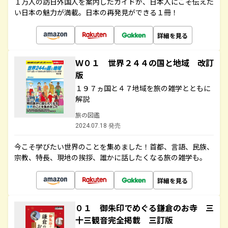
１万人の訪日外国人を案内したガイドが、日本人にこそ伝えた
い日本の魅力が満載。日本の再発見ができる１冊！
詳細を見る
Ｗ０１ 世界２４４の国と地域 改訂
版
１９７ヵ国と４７地域を旅の雑学とともに
解説
旅の図鑑
2024.07.18 発売
今こそ学びたい世界のことを集めました！首都、言語、民族、
宗教、特長、現地の挨拶、誰かに話したくなる旅の雑学も。
詳細を見る
０１ 御朱印でめぐる鎌倉のお寺 三
十三観音完全掲載 三訂版