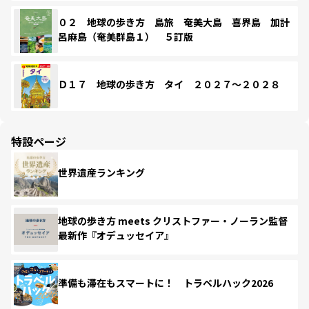
０２ 地球の歩き方 島旅 奄美大島 喜界島 加計
呂麻島（奄美群島１） ５訂版
Ｄ１７ 地球の歩き方 タイ ２０２７～２０２８
特設ページ
世界遺産ランキング
地球の歩き方 meets クリストファー・ノーラン監督
最新作『オデュッセイア』
準備も滞在もスマートに！ トラベルハック2026