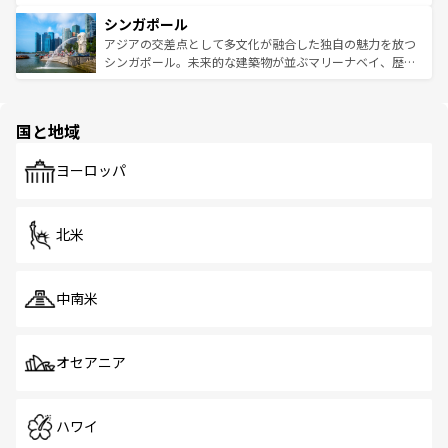
るはずだ。 なお、新着のベトナム情報は
コンテンツ一覧
を
は世界的に有名で、屋台から高級レストランまで味覚を刺
的なアートスポット、そして歴史と現代が融合した町並
参照してほしい。
シンガポール
激する。気候は一年中温暖で、どの季節にも異なる楽しみ
み、どこを訪れても感動するはず。観光スポットが密集し
が待っている。親しみやすいタイの人々、仏教を中心とし
ており、効率よく見どころを回れるのも魅力。息をのむよ
アジアの交差点として多文化が融合した独自の魅力を放つ
た文化、そして多様な観光資源が、訪れる旅人を魅了し続
うな絶景から文化的な体験まで、香港を存分に楽しみ尽く
シンガポール。未来的な建築物が並ぶマリーナベイ、歴史
ける。 なお、新着のタイ情報は
コンテンツ一覧
を参照して
そう。 なお、新着の香港情報は
コンテンツ一覧
を参照して
と伝統を感じられるエスニックタウン、多数の緑豊かな公
ほしい。
ほしい。
園や自然保護区など、自然が調和した近代的な景観と文化
の多様性あふれるカラフルな町は、どこを歩いても新しい
国と地域
発見がある。さらに、治安のよさや充実した公共交通機関
も、旅行者にとっては魅力的なポイント。グルメも豊富
で、ホーカーズは地元の風情を楽しめる外せないスポット
ヨーロッパ
だ。訪れる人を飽きさせないシンガポールで、多様な魅力
を体感しよう。 なお、新着のシンガポール情報は
コンテン
ツ一覧
を参照してほしい。
北米
中南米
オセアニア
ハワイ