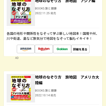
地球のなぞり方 旅地図 アジア編
BOOKS 旅と健康
2022.11.25 発売
各国の地形や関係性をなぞって学ぶ新しい地図本！国境や州、
川や街道、島など旅気分で地図をなぞって脳もイキイキ！
詳細を見る
AD
地球のなぞり方 旅地図 アメリカ大
陸編
BOOKS 旅と健康
2022.10.14 発売