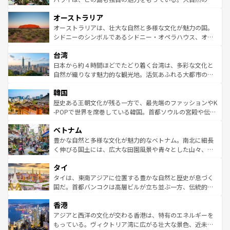
ストーン国立公園といった絶景が堪能できる。さらに、南
秘を感じたいなら、火山が生み出した壮大な景観を誇るハ
オーストラリア
部のニューオーリンズでは、音楽と美食が融合した独特の
ワイ島は見逃せない。また、定番の観光地といえばオアフ
文化が魅力。旅行者はアメリカの各地域で異なる魅力を楽
島だが、静かな自然を求めるならマウイ島やカウアイ島が
オーストラリアは、壮大な自然と多様な文化が魅力の国。
しみながら、その多様性と豊かな歴史を感じることができ
おすすめ。エメラルドグリーンに輝く海をはじめ、豊かな
シドニーのシンボルであるシドニー・オペラハウス、オー
るだろう。車でのロードトリップや列車の旅も、アメリカ
文化や歴史が息づいている。「アロハスピリット」と呼ば
ストラリア東海岸北部に広がる大サンゴ礁地帯グレートバ
ならではの贅沢な旅のスタイルだ。 なお、新着のアメリカ
台湾
れるおもてなしの心で訪れる人々を迎えてくれるハワイの
リアリーフや大陸中央部にそびえるウルル（エアーズロッ
情報は
コンテンツ一覧
を参照してほしい。
人々、おいしいローカルフードやハワイアンミュージッ
ク）、タスマニアの美しい原生林やケアンズの熱帯雨林な
日本から約４時間ほどでたどり着く台湾は、多彩な文化と
ク、伝統的なフラダンスなど、すべてがハワイの魅力を彩
ど、見どころがたくさん。また、カフェやワイン、オージ
自然が織りなす魅力的な観光地。活気あふれる大都市の台
っている。訪れるたびに新しい発見と感動が待っているハ
ービーフなどの食文化も豊かで、美味しいものであふれて
北やノスタルジックな町並みが人気な九份（ジォウフェ
ワイを、存分に味わってほしい。 なお、新着のハワイ情報
韓国
いる。アクティビティも充実しており、サーフィンやダイ
ン）、静ひつな山岳地帯である台湾東部など、都市の喧騒
は
コンテンツ一覧
を参照してほしい。
ビング、ハイキングなど、アウトドア好きにはたまらな
と山間の静けさが共存しており、訪れる人に新しい発見と
歴史ある王朝文化が残る一方で、最先端のファッションやK
い。オーストラリアの多彩な魅力を存分に味わいつくそ
驚きをもたらしてくれる。また、奥深い台湾の食文化も魅
-POPで世界を席巻している韓国。首都ソウルの宮殿や伝統
う。 なお、新着のオーストラリア情報は
コンテンツ一覧
を
力で、夜市などの屋台グルメから高級料理、ヘルシーで美
家屋が並ぶエリアでは韓国の歴史と文化に浸ることがで
参照してほしい。
ベトナム
容にもいいと評判のスイーツなど、バラエティ豊かな料理
き、地方に足を延ばせば四季折々の自然美を楽しむことが
が味わえる。 なお、新着の台湾情報は
コンテンツ一覧
を参
できる。そして、キムチや焼肉、絶品のストリートフード
豊かな自然と多様な文化が魅力的なベトナム。南北に細長
照してほしい。
まで、さまざまな韓国料理が待っている。夜には、韓国な
く伸びる国土には、広大な田園風景や青々とした山々、世
らではのナイトライフも堪能できる。あたたかいホスピタ
界遺産に登録された壮大な自然景観が点在し、都市部では
タイ
リティに包まれながら、韓国の多彩な魅力を心ゆくまで味
急速な発展と共に伝統が息づく。ハノイの古い町並みやホ
わってみてほしい。 なお、新着の韓国情報は
コンテンツ一
ーチミン市のフランス統治時代の建物も、独特の雰囲気を
タイは、東南アジアに位置する豊かな自然と歴史が息づく
覧
を参照してほしい。
醸し出している。また、バラエティの豊かさとおいしさで
国だ。首都バンコクは高層ビルが立ち並ぶ一方、伝統的な
世界中の食通を魅了してやまないベトナム料理も魅力のひ
寺院や市場がいたるところに点在し、古きよき文化と現代
香港
とつ。フォーやバインミー、ベトナムコーヒーなどは、ぜ
の活気が交差している。北部ではチェンマイなどの山岳地
ひ現地で味わいたい。どの地域を訪れてもあたたかい人々
帯で自然と触れ合い、南部ではプーケットやクラビの美し
アジアと西洋の文化が交わる香港は、特有のエネルギーを
が旅行者を迎えてくれるので、きっと忘れられない旅にな
いビーチでリゾート気分を楽しむことができる。タイ料理
もっている。ヴィクトリア湾に広がる壮大な景色、近未来