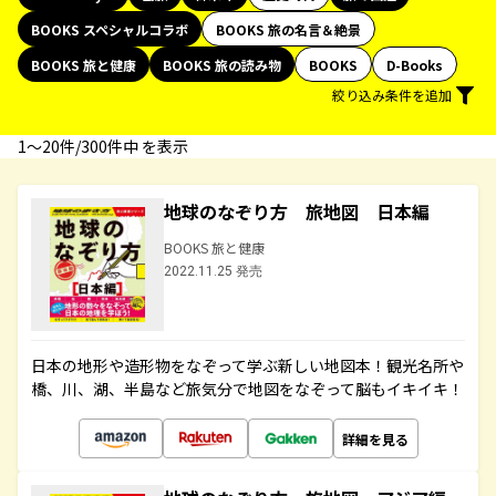
BOOKS スペシャルコラボ
BOOKS 旅の名言＆絶景
BOOKS 旅と健康
BOOKS 旅の読み物
BOOKS
D-Books
絞り込み条件を追加
1〜20件/300件中 を表示
地球のなぞり方 旅地図 日本編
BOOKS 旅と健康
2022.11.25 発売
日本の地形や造形物をなぞって学ぶ新しい地図本！観光名所や
橋、川、湖、半島など旅気分で地図をなぞって脳もイキイキ！
詳細を見る