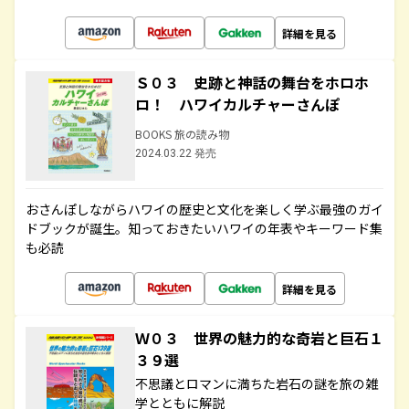
詳細を見る
Ｓ０３ 史跡と神話の舞台をホロホ
ロ！ ハワイカルチャーさんぽ
BOOKS 旅の読み物
2024.03.22 発売
おさんぽしながらハワイの歴史と文化を楽しく学ぶ最強のガイ
ドブックが誕生。知っておきたいハワイの年表やキーワード集
も必読
詳細を見る
Ｗ０３ 世界の魅力的な奇岩と巨石１
３９選
不思議とロマンに満ちた岩石の謎を旅の雑
学とともに解説