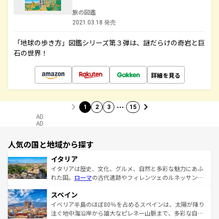
旅の図鑑
2021.03.18 発売
「地球の歩き方」図鑑シリーズ第３弾は、謎だらけの奇岩と巨
石の世界！
詳細を見る
…
1
2
3
15
AD
AD
人気の国と地域から探す
イタリア
イタリアは歴史、文化、グルメ、自然と多彩な魅力にあふ
れた国。
ローマ
の古代遺跡やフィレンツェのルネッサンス
美術、ヴェネツィアの運河など、歴史あるスポットはもち
スペイン
ろん、トスカーナの美しい田園風景やアマルフィ海岸の絶
景など、自然景観も見逃せない。観光の合間には、本場の
イベリア半島のほぼ80％を占めるスペインは、太陽が降り
ピザやパスタなど、絶品のイタリア料理を堪能することも
注ぐ地中海沿岸から雄大なピレネー山脈まで、多彩な自然