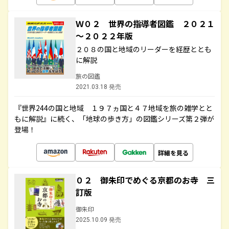
Ｗ０２ 世界の指導者図鑑 ２０２１
～２０２２年版
２０８の国と地域のリーダーを経歴ととも
に解説
旅の図鑑
2021.03.18 発売
『世界244の国と地域 １９７ヵ国と４７地域を旅の雑学とと
もに解説』に続く、「地球の歩き方」の図鑑シリーズ第２弾が
登場！
詳細を見る
０２ 御朱印でめぐる京都のお寺 三
訂版
御朱印
2025.10.09 発売