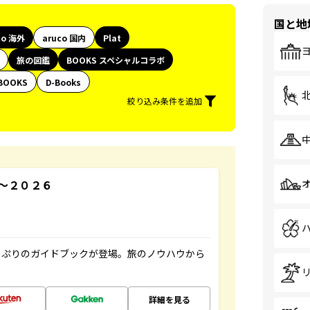
国と地
co 海外
aruco 国内
Plat
旅の図鑑
BOOKS スペシャルコラボ
BOOKS
D-Books
絞り込み条件を追加
～２０２６
っぷりのガイドブックが登場。旅のノウハウから
詳細を見る