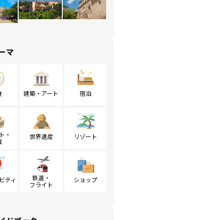
ーマ
食
建築・アート
宿泊
ト・
世界遺産
リゾート
戦
鉄道・
ビティ
ショップ
フライト