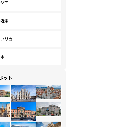
アジア
中近東
アフリカ
日本
ポット