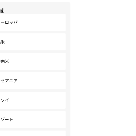
域
ヨーロッパ
北米
中南米
オセアニア
ハワイ
リゾート