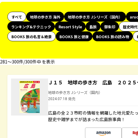
すべて
地球の歩き方 海外
地球の歩き方 Jシリーズ（国内）
aru
ランキング&テクニック
Resort Style
島旅
御朱印
歴史時代
BOOKS 旅の名言＆絶景
BOOKS 旅と健康
BOOKS 旅の読み物
281〜300件/300件中 を表示
Ｊ１５ 地球の歩き方 広島 ２０２５
地球の歩き方 Jシリーズ（国内）
2024.07.18 発売
広島の全２３市町の情報を網羅した地元愛た
歴史や雑学までが詰まった広島旅事典！