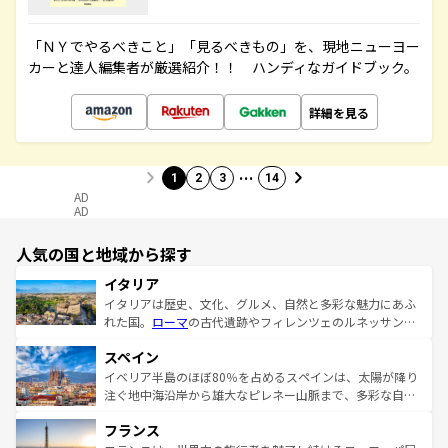
「ＮＹでやるべきこと」「見るべきもの」を、現地ニューヨー
カーと達人編集者が厳選紹介！！ ハンディなガイドブック。
詳細を見る
…
1
2
3
14
AD
AD
人気の国と地域から探す
イタリア
イタリアは歴史、文化、グルメ、自然と多彩な魅力にあふ
れた国。
ローマ
の古代遺跡やフィレンツェのルネッサンス
美術、ヴェネツィアの運河など、歴史あるスポットはもち
スペイン
ろん、トスカーナの美しい田園風景やアマルフィ海岸の絶
景など、自然景観も見逃せない。観光の合間には、本場の
イベリア半島のほぼ80％を占めるスペインは、太陽が降り
ピザやパスタなど、絶品のイタリア料理を堪能することも
注ぐ地中海沿岸から雄大なピレネー山脈まで、多彩な自然
できる。朝目覚めてから夜眠るまで、すべての瞬間を楽し
と文化が詰まったヨーロッパ屈指の旅行先だ。多様な地域
フランス
ませてくれるイタリアで、忘れられない旅をしてみよう！
文化が根付くこの国では、情熱的なフラメンコ、熱気あふ
なお、新着のイタリア情報は
コンテンツ一覧
を参照してほ