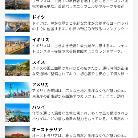
れる闘牛、そして美味しいタパスが生活の一部となってい
フランスは、世界中の旅行者を魅了し続けるヨーロッパ屈
しい。
る。首都マドリードの洗練された雰囲気や、バルセロナの
指の観光地だ。首都パリのエッフェル塔やルーブル美術館
アートに溢れた街角から、地方では古代ローマ遺跡や中世
といった象徴的なスポットから、田舎町の古風な美しさま
ドイツ
の城塞都市、穏やかなビーチリゾートまで多彩な表情を見
で、幅広い魅力が詰まっている。華麗な宮殿、歴史的な大
せる。地方によって風土や気候が異なるスペインはその個
聖堂、美しいビーチ、そして豊かな自然が、訪れる者を心
ドイツは、豊かな歴史と多彩な文化が交差するヨーロッパ
性で訪れる人を魅了する。 なお、新着のスペイン情報は
コ
から魅了する。また、フランスは美食の国としても知ら
の中心に位置する国。中世の街並みが残るロマンチック街
ンテンツ一覧
を参照してほしい。
れ、フランス料理はユネスコ無形文化遺産にも登録されて
道から、未来を先取りするようなモダンな都市まで多様な
イギリス
いる。シャンパンの発祥地であるランス、プロヴァンスの
顔を持つこの国は、どこを歩いても飽きることがない。ベ
香り高いラベンダー畑など、多彩な楽しみ方が可能だ。さ
ルリンの文化的活気、バイエルン州のアルプスの絶景、そ
イギリスは、古きよき伝統と最先端が共存する国。ウェス
らに、パリ以外の地域にも魅力が溢れており、どの街角に
してライン川沿いのワイン畑といった風景は必見。ビール
トミンスター寺院や大英博物館のようなランドマーク、歴
も豊かな歴史と文化が息づいている。パリ以外の個性あふ
とソーセージを味わいながら地元の人と過ごす楽しい時間
史ある大学都市、美しい丘陵地帯や牧歌的な風景など、エ
れる地方に足を運ぶとそれぞれで全く異なる文化を体験で
スイス
は、お酒好きな人にはぜひ体験してほしい。 なお、新着の
リアごとに異なる魅力がある。また、優雅なアフタヌーン
きるだろう。 なお、新着のフランス情報は
コンテンツ一覧
ドイツ情報は
コンテンツ一覧
を参照してほしい。
ティー、ビール好きにはたまらない英国パブ、サッカー観
スイスの国土面積は九州ほどの広さだが、運行時刻が正確
を参照してほしい。
戦など、本場だからこそできる体験も豊富。イギリスを旅
な交通網が整備されており、初心者でも安心して個人旅行
して楽しみつくそう。 なお、新着のイギリス情報は
コンテ
を楽しめる。日本同様に時刻表どおりの旅が可能だ。中世
アメリカ
ンツ一覧
を参照してほしい。
の建物がそのまま残る町や、スイスならではのユニークな
博物館もあり、アルプス観光だけでなく町歩きも満喫する
アメリカ合衆国は、広大な土地と多様な文化が魅力の国。
ことができる。国民の所得が高いため物価も高いが、旅行
東海岸の都市部から西海岸のカリフォルニアまで、訪れる
者向けの交通パス提供のサービスもあり、うまく活用すれ
場所ごとに異なる風景と体験が待っている。ニューヨーク
ハワイ
ば市内交通費無料で観光を楽しむこともできる。 なお、新
のような巨大都市は、観光、ショッピング、エンターテイ
着のスイス情報は
コンテンツ一覧
を参照してほしい。
ンメントが詰まった刺激的なスポットだ。一方、アメリカ
年間を通じて温暖な気候に恵まれ、多くの島で構成される
西部には大自然が広がり、グランドキャニオンやイエロー
ハワイは、どの島も独自の魅力をもっている。大自然の神
ストーン国立公園といった絶景が堪能できる。さらに、南
秘を感じたいなら、火山が生み出した壮大な景観を誇るハ
オーストラリア
部のニューオーリンズでは、音楽と美食が融合した独特の
ワイ島は見逃せない。また、定番の観光地といえばオアフ
文化が魅力。旅行者はアメリカの各地域で異なる魅力を楽
島だが、静かな自然を求めるならマウイ島やカウアイ島が
オーストラリアは、壮大な自然と多様な文化が魅力の国。