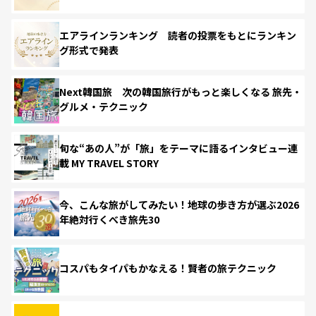
エアラインランキング 読者の投票をもとにランキン
グ形式で発表
Next韓国旅 次の韓国旅行がもっと楽しくなる 旅先・
グルメ・テクニック
旬な“あの人”が「旅」をテーマに語るインタビュー連
載 MY TRAVEL STORY
今、こんな旅がしてみたい！地球の歩き方が選ぶ2026
年絶対行くべき旅先30
コスパもタイパもかなえる！賢者の旅テクニック