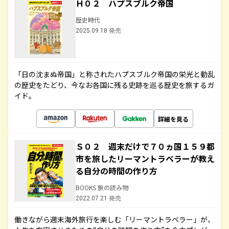
Ｈ０２ ハプスブルク帝国
歴史時代
2025.09.18 発売
「日の沈まぬ帝国」と称されたハプスブルク帝国の栄光と動乱
の歴史をたどり、今なお各国に残る史跡を巡る歴史を旅するガ
イド。
詳細を見る
Ｓ０２ 週末だけで７０ヵ国１５９都
市を旅したリーマントラベラーが教え
る自分の時間の作り方
BOOKS 旅の読み物
2022.07.21 発売
働きながら週末海外旅行を楽しむ「リーマントラベラー」が、