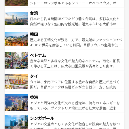
しみながら、その多様性と豊かな歴史を感じることができ
おすすめ。エメラルドグリーンに輝く海をはじめ、豊かな
シドニーのシンボルであるシドニー・オペラハウス、オー
るだろう。車でのロードトリップや列車の旅も、アメリカ
文化や歴史が息づいている。「アロハスピリット」と呼ば
ストラリア東海岸北部に広がる大サンゴ礁地帯グレートバ
ならではの贅沢な旅のスタイルだ。 なお、新着のアメリカ
台湾
れるおもてなしの心で訪れる人々を迎えてくれるハワイの
リアリーフや大陸中央部にそびえるウルル（エアーズロッ
情報は
コンテンツ一覧
を参照してほしい。
人々、おいしいローカルフードやハワイアンミュージッ
ク）、タスマニアの美しい原生林やケアンズの熱帯雨林な
日本から約４時間ほどでたどり着く台湾は、多彩な文化と
ク、伝統的なフラダンスなど、すべてがハワイの魅力を彩
ど、見どころがたくさん。また、カフェやワイン、オージ
自然が織りなす魅力的な観光地。活気あふれる大都市の台
っている。訪れるたびに新しい発見と感動が待っているハ
ービーフなどの食文化も豊かで、美味しいものであふれて
北やノスタルジックな町並みが人気な九份（ジォウフェ
ワイを、存分に味わってほしい。 なお、新着のハワイ情報
韓国
いる。アクティビティも充実しており、サーフィンやダイ
ン）、静ひつな山岳地帯である台湾東部など、都市の喧騒
は
コンテンツ一覧
を参照してほしい。
ビング、ハイキングなど、アウトドア好きにはたまらな
と山間の静けさが共存しており、訪れる人に新しい発見と
歴史ある王朝文化が残る一方で、最先端のファッションやK
い。オーストラリアの多彩な魅力を存分に味わいつくそ
驚きをもたらしてくれる。また、奥深い台湾の食文化も魅
-POPで世界を席巻している韓国。首都ソウルの宮殿や伝統
う。 なお、新着のオーストラリア情報は
コンテンツ一覧
を
力で、夜市などの屋台グルメから高級料理、ヘルシーで美
家屋が並ぶエリアでは韓国の歴史と文化に浸ることがで
参照してほしい。
ベトナム
容にもいいと評判のスイーツなど、バラエティ豊かな料理
き、地方に足を延ばせば四季折々の自然美を楽しむことが
が味わえる。 なお、新着の台湾情報は
コンテンツ一覧
を参
できる。そして、キムチや焼肉、絶品のストリートフード
豊かな自然と多様な文化が魅力的なベトナム。南北に細長
照してほしい。
まで、さまざまな韓国料理が待っている。夜には、韓国な
く伸びる国土には、広大な田園風景や青々とした山々、世
らではのナイトライフも堪能できる。あたたかいホスピタ
界遺産に登録された壮大な自然景観が点在し、都市部では
タイ
リティに包まれながら、韓国の多彩な魅力を心ゆくまで味
急速な発展と共に伝統が息づく。ハノイの古い町並みやホ
わってみてほしい。 なお、新着の韓国情報は
コンテンツ一
ーチミン市のフランス統治時代の建物も、独特の雰囲気を
タイは、東南アジアに位置する豊かな自然と歴史が息づく
覧
を参照してほしい。
醸し出している。また、バラエティの豊かさとおいしさで
国だ。首都バンコクは高層ビルが立ち並ぶ一方、伝統的な
世界中の食通を魅了してやまないベトナム料理も魅力のひ
寺院や市場がいたるところに点在し、古きよき文化と現代
香港
とつ。フォーやバインミー、ベトナムコーヒーなどは、ぜ
の活気が交差している。北部ではチェンマイなどの山岳地
ひ現地で味わいたい。どの地域を訪れてもあたたかい人々
帯で自然と触れ合い、南部ではプーケットやクラビの美し
アジアと西洋の文化が交わる香港は、特有のエネルギーを
が旅行者を迎えてくれるので、きっと忘れられない旅にな
いビーチでリゾート気分を楽しむことができる。タイ料理
もっている。ヴィクトリア湾に広がる壮大な景色、近未来
るはずだ。 なお、新着のベトナム情報は
コンテンツ一覧
を
は世界的に有名で、屋台から高級レストランまで味覚を刺
的なアートスポット、そして歴史と現代が融合した町並
参照してほしい。
シンガポール
激する。気候は一年中温暖で、どの季節にも異なる楽しみ
み、どこを訪れても感動するはず。観光スポットが密集し
が待っている。親しみやすいタイの人々、仏教を中心とし
ており、効率よく見どころを回れるのも魅力。息をのむよ
アジアの交差点として多文化が融合した独自の魅力を放つ
た文化、そして多様な観光資源が、訪れる旅人を魅了し続
うな絶景から文化的な体験まで、香港を存分に楽しみ尽く
シンガポール。未来的な建築物が並ぶマリーナベイ、歴史