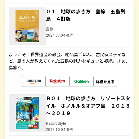
０１ 地球の歩き方 島旅 五島列
島 ４訂版
島旅
2024.07.04 発売
ようこそ！世界遺産の教会、絶品島ごはん、古民家ステイな
ど、島の人が教えてくれた五島の魅力をギュッと凝縮。さあ、
島旅へ。
詳細を見る
Ｒ０１ 地球の歩き方 リゾートスタ
イル ホノルル＆オアフ島 ２０１８
～２０１９
Resort Style
2017.10.04 発売