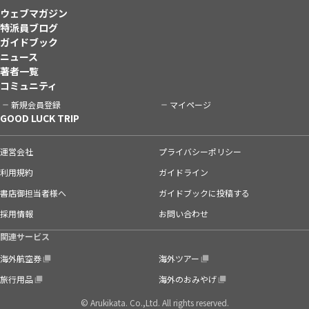
ウェブマガジン
特派員ブログ
ガイドブック
ニュース
著者一覧
コミュニティ
新規会員登録
マイページ
GOOD LUCK TRIP
運営会社
プライバシーポリシー
利用規約
ガイドライン
書店御担当者様へ
ガイドブックに投稿する
採用情報
お問い合わせ
関連サービス
海外航空券
海外ツアー
旅行用品
海外のおみやげ
© Arukikata. Co.,Ltd. All rights reserved.