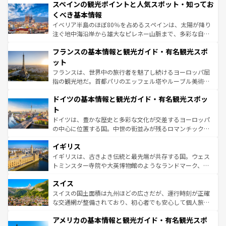
スペインの観光ポイントと人気スポット・知ってお
ろん、トスカーナの美しい田園風景やアマルフィ海岸の絶
景など、自然景観も見逃せない。観光の合間には、本場の
くべき基本情報
ピザやパスタなど、絶品のイタリア料理を堪能することも
イベリア半島のほぼ80％を占めるスペインは、太陽が降り
できる。朝目覚めてから夜眠るまで、すべての瞬間を楽し
注ぐ地中海沿岸から雄大なピレネー山脈まで、多彩な自然
ませてくれるイタリアで、忘れられない旅をしてみよう！
と文化が詰まったヨーロッパ屈指の旅行先だ。多様な地域
なお、新着のイタリア情報は
コンテンツ一覧
を参照してほ
フランスの基本情報と観光ガイド・有名観光スポ
文化が根付くこの国では、情熱的なフラメンコ、熱気あふ
しい。
れる闘牛、そして美味しいタパスが生活の一部となってい
ット
る。首都マドリードの洗練された雰囲気や、バルセロナの
フランスは、世界中の旅行者を魅了し続けるヨーロッパ屈
アートに溢れた街角から、地方では古代ローマ遺跡や中世
指の観光地だ。首都パリのエッフェル塔やルーブル美術館
の城塞都市、穏やかなビーチリゾートまで多彩な表情を見
といった象徴的なスポットから、田舎町の古風な美しさま
せる。地方によって風土や気候が異なるスペインはその個
ドイツの基本情報と観光ガイド・有名観光スポッ
で、幅広い魅力が詰まっている。華麗な宮殿、歴史的な大
性で訪れる人を魅了する。 なお、新着のスペイン情報は
コ
聖堂、美しいビーチ、そして豊かな自然が、訪れる者を心
ト
ンテンツ一覧
を参照してほしい。
から魅了する。また、フランスは美食の国としても知ら
ドイツは、豊かな歴史と多彩な文化が交差するヨーロッパ
れ、フランス料理はユネスコ無形文化遺産にも登録されて
の中心に位置する国。中世の街並みが残るロマンチック街
いる。シャンパンの発祥地であるランス、プロヴァンスの
道から、未来を先取りするようなモダンな都市まで多様な
香り高いラベンダー畑など、多彩な楽しみ方が可能だ。さ
イギリス
顔を持つこの国は、どこを歩いても飽きることがない。ベ
らに、パリ以外の地域にも魅力が溢れており、どの街角に
ルリンの文化的活気、バイエルン州のアルプスの絶景、そ
イギリスは、古きよき伝統と最先端が共存する国。ウェス
も豊かな歴史と文化が息づいている。パリ以外の個性あふ
してライン川沿いのワイン畑といった風景は必見。ビール
トミンスター寺院や大英博物館のようなランドマーク、歴
れる地方に足を運ぶとそれぞれで全く異なる文化を体験で
とソーセージを味わいながら地元の人と過ごす楽しい時間
史ある大学都市、美しい丘陵地帯や牧歌的な風景など、エ
きるだろう。 なお、新着のフランス情報は
コンテンツ一覧
スイス
は、お酒好きな人にはぜひ体験してほしい。 なお、新着の
リアごとに異なる魅力がある。また、優雅なアフタヌーン
を参照してほしい。
ドイツ情報は
コンテンツ一覧
を参照してほしい。
ティー、ビール好きにはたまらない英国パブ、サッカー観
スイスの国土面積は九州ほどの広さだが、運行時刻が正確
戦など、本場だからこそできる体験も豊富。イギリスを旅
な交通網が整備されており、初心者でも安心して個人旅行
して楽しみつくそう。 なお、新着のイギリス情報は
コンテ
を楽しめる。日本同様に時刻表どおりの旅が可能だ。中世
アメリカの基本情報と観光ガイド・有名観光スポ
ンツ一覧
を参照してほしい。
の建物がそのまま残る町や、スイスならではのユニークな