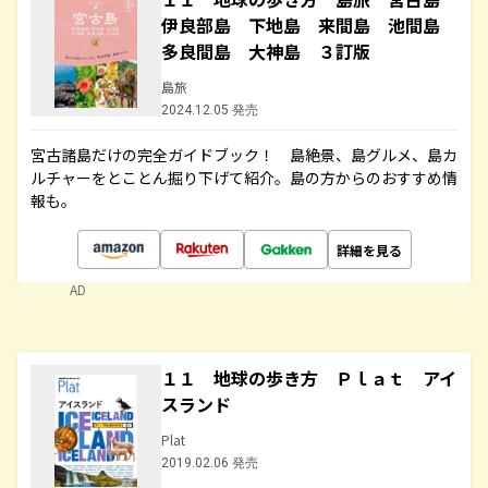
伊良部島 下地島 来間島 池間島
多良間島 大神島 ３訂版
島旅
2024.12.05 発売
宮古諸島だけの完全ガイドブック！ 島絶景、島グルメ、島カ
ルチャーをとことん掘り下げて紹介。島の方からのおすすめ情
報も。
詳細を見る
AD
１１ 地球の歩き方 Ｐｌａｔ アイ
スランド
Plat
2019.02.06 発売