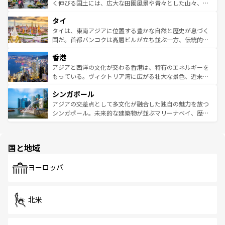
照してほしい。
まで、さまざまな韓国料理が待っている。夜には、韓国な
く伸びる国土には、広大な田園風景や青々とした山々、世
らではのナイトライフも堪能できる。あたたかいホスピタ
界遺産に登録された壮大な自然景観が点在し、都市部では
タイ
リティに包まれながら、韓国の多彩な魅力を心ゆくまで味
急速な発展と共に伝統が息づく。ハノイの古い町並みやホ
わってみてほしい。 なお、新着の韓国情報は
コンテンツ一
ーチミン市のフランス統治時代の建物も、独特の雰囲気を
タイは、東南アジアに位置する豊かな自然と歴史が息づく
覧
を参照してほしい。
醸し出している。また、バラエティの豊かさとおいしさで
国だ。首都バンコクは高層ビルが立ち並ぶ一方、伝統的な
世界中の食通を魅了してやまないベトナム料理も魅力のひ
寺院や市場がいたるところに点在し、古きよき文化と現代
香港
とつ。フォーやバインミー、ベトナムコーヒーなどは、ぜ
の活気が交差している。北部ではチェンマイなどの山岳地
ひ現地で味わいたい。どの地域を訪れてもあたたかい人々
帯で自然と触れ合い、南部ではプーケットやクラビの美し
アジアと西洋の文化が交わる香港は、特有のエネルギーを
が旅行者を迎えてくれるので、きっと忘れられない旅にな
いビーチでリゾート気分を楽しむことができる。タイ料理
もっている。ヴィクトリア湾に広がる壮大な景色、近未来
るはずだ。 なお、新着のベトナム情報は
コンテンツ一覧
を
は世界的に有名で、屋台から高級レストランまで味覚を刺
的なアートスポット、そして歴史と現代が融合した町並
参照してほしい。
シンガポール
激する。気候は一年中温暖で、どの季節にも異なる楽しみ
み、どこを訪れても感動するはず。観光スポットが密集し
が待っている。親しみやすいタイの人々、仏教を中心とし
ており、効率よく見どころを回れるのも魅力。息をのむよ
アジアの交差点として多文化が融合した独自の魅力を放つ
た文化、そして多様な観光資源が、訪れる旅人を魅了し続
うな絶景から文化的な体験まで、香港を存分に楽しみ尽く
シンガポール。未来的な建築物が並ぶマリーナベイ、歴史
ける。 なお、新着のタイ情報は
コンテンツ一覧
を参照して
そう。 なお、新着の香港情報は
コンテンツ一覧
を参照して
と伝統を感じられるエスニックタウン、多数の緑豊かな公
ほしい。
ほしい。
園や自然保護区など、自然が調和した近代的な景観と文化
の多様性あふれるカラフルな町は、どこを歩いても新しい
国と地域
発見がある。さらに、治安のよさや充実した公共交通機関
も、旅行者にとっては魅力的なポイント。グルメも豊富
で、ホーカーズは地元の風情を楽しめる外せないスポット
ヨーロッパ
だ。訪れる人を飽きさせないシンガポールで、多様な魅力
を体感しよう。 なお、新着のシンガポール情報は
コンテン
ツ一覧
を参照してほしい。
北米