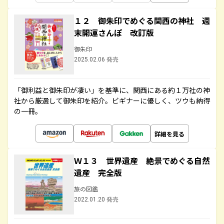
１２ 御朱印でめぐる関西の神社 週
末開運さんぽ 改訂版
御朱印
2025.02.06 発売
「御利益と御朱印が凄い」を基準に、関西にある約１万社の神
社から厳選して御朱印を紹介。ビギナーに優しく、ツウも納得
の一冊。
詳細を見る
Ｗ１３ 世界遺産 絶景でめぐる自然
遺産 完全版
旅の図鑑
2022.01.20 発売