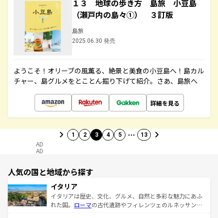
１３ 地球の歩き方 島旅 小豆島
（瀬戸内の島々①） ３訂版
島旅
2025.06.30 発売
ようこそ！オリーブの風薫る、絶景と美食の小豆島へ！島カル
チャー、島グルメをとことん掘り下げて紹介。さあ、島旅へ
詳細を見る
…
1
2
3
4
5
13
AD
AD
人気の国と地域から探す
イタリア
イタリアは歴史、文化、グルメ、自然と多彩な魅力にあふ
れた国。
ローマ
の古代遺跡やフィレンツェのルネッサンス
美術、ヴェネツィアの運河など、歴史あるスポットはもち