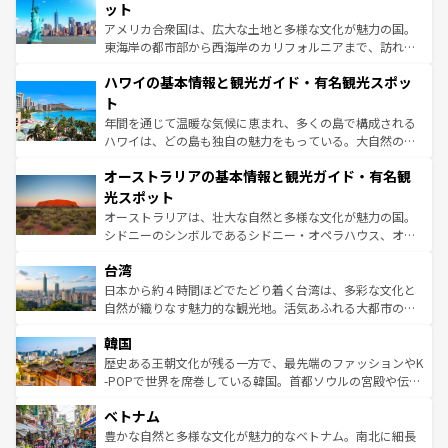
博物館もあり、アルプス観光だけでなく町歩きも満喫する
ット
ことができる。国民の所得が高いため物価も高いが、旅行
アメリカ合衆国は、広大な土地と多様な文化が魅力の国。
者向けの交通パス提供のサービスもあり、うまく活用すれ
東海岸の都市部から西海岸のカリフォルニアまで、訪れる
ば市内交通費無料で観光を楽しむこともできる。 なお、新
場所ごとに異なる風景と体験が待っている。ニューヨーク
着のスイス情報は
コンテンツ一覧
を参照してほしい。
ハワイの基本情報と観光ガイド・有名観光スポッ
のような巨大都市は、観光、ショッピング、エンターテイ
ンメントが詰まった刺激的なスポットだ。一方、アメリカ
ト
西部には大自然が広がり、グランドキャニオンやイエロー
年間を通じて温暖な気候に恵まれ、多くの島で構成される
ストーン国立公園といった絶景が堪能できる。さらに、南
ハワイは、どの島も独自の魅力をもっている。大自然の神
部のニューオーリンズでは、音楽と美食が融合した独特の
秘を感じたいなら、火山が生み出した壮大な景観を誇るハ
文化が魅力。旅行者はアメリカの各地域で異なる魅力を楽
オーストラリアの基本情報と観光ガイド・有名観
ワイ島は見逃せない。また、定番の観光地といえばオアフ
しみながら、その多様性と豊かな歴史を感じることができ
島だが、静かな自然を求めるならマウイ島やカウアイ島が
光スポット
るだろう。車でのロードトリップや列車の旅も、アメリカ
おすすめ。エメラルドグリーンに輝く海をはじめ、豊かな
オーストラリアは、壮大な自然と多様な文化が魅力の国。
ならではの贅沢な旅のスタイルだ。 なお、新着のアメリカ
文化や歴史が息づいている。「アロハスピリット」と呼ば
シドニーのシンボルであるシドニー・オペラハウス、オー
情報は
コンテンツ一覧
を参照してほしい。
れるおもてなしの心で訪れる人々を迎えてくれるハワイの
ストラリア東海岸北部に広がる大サンゴ礁地帯グレートバ
人々、おいしいローカルフードやハワイアンミュージッ
台湾
リアリーフや大陸中央部にそびえるウルル（エアーズロッ
ク、伝統的なフラダンスなど、すべてがハワイの魅力を彩
ク）、タスマニアの美しい原生林やケアンズの熱帯雨林な
日本から約４時間ほどでたどり着く台湾は、多彩な文化と
っている。訪れるたびに新しい発見と感動が待っているハ
ど、見どころがたくさん。また、カフェやワイン、オージ
自然が織りなす魅力的な観光地。活気あふれる大都市の台
ワイを、存分に味わってほしい。 なお、新着のハワイ情報
ービーフなどの食文化も豊かで、美味しいものであふれて
北やノスタルジックな町並みが人気な九份（ジォウフェ
は
コンテンツ一覧
を参照してほしい。
韓国
いる。アクティビティも充実しており、サーフィンやダイ
ン）、静ひつな山岳地帯である台湾東部など、都市の喧騒
ビング、ハイキングなど、アウトドア好きにはたまらな
と山間の静けさが共存しており、訪れる人に新しい発見と
歴史ある王朝文化が残る一方で、最先端のファッションやK
い。オーストラリアの多彩な魅力を存分に味わいつくそ
驚きをもたらしてくれる。また、奥深い台湾の食文化も魅
-POPで世界を席巻している韓国。首都ソウルの宮殿や伝統
う。 なお、新着のオーストラリア情報は
コンテンツ一覧
を
力で、夜市などの屋台グルメから高級料理、ヘルシーで美
家屋が並ぶエリアでは韓国の歴史と文化に浸ることがで
参照してほしい。
ベトナム
容にもいいと評判のスイーツなど、バラエティ豊かな料理
き、地方に足を延ばせば四季折々の自然美を楽しむことが
が味わえる。 なお、新着の台湾情報は
コンテンツ一覧
を参
できる。そして、キムチや焼肉、絶品のストリートフード
豊かな自然と多様な文化が魅力的なベトナム。南北に細長