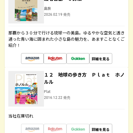
島旅
2026.02.19 発売
那覇から３０分で行ける琉球一の美島。ゆるやかな空気と透き
通った青い海に囲まれた小さな島の魅力を、あますことなくご
紹介！
詳細を見る
１２ 地球の歩き方 Ｐｌａｔ ホノ
ルル
Plat
2016.12.22 発売
当社在庫切れ
詳細を見る