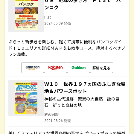
０９ 地球の歩き方 Ｐｌａｔ バ
ンコク
Plat
2024.05.09 発売
ぷらっと街歩きを楽しむ、軽くて携帯に便利なバンコクガイ
ド！１０エリアの詳細ＭＡＰ＆お散歩コース、絶対するべきプ
ラン満載。
詳細を見る
Ｗ１０ 世界１９７ヵ国のふしぎな聖
地＆パワースポット
神秘の古代遺跡 驚異の大自然 謎の巨
石 祈りと奇跡の地
旅の図鑑
2021.08.26 発売
美しくミステリアスな世界各国の聖地＆パワースポットの特徴