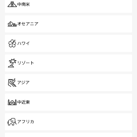
中南米
オセアニア
ハワイ
リゾート
アジア
中近東
アフリカ