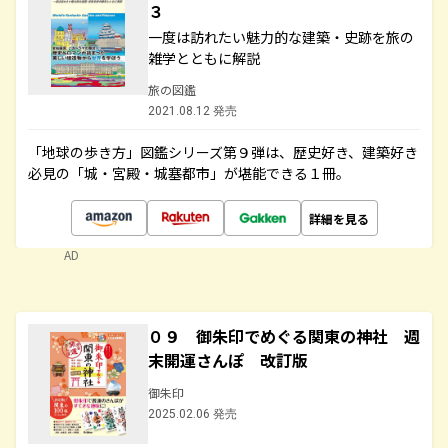
３
一度は訪れたい魅力的な建築・史跡を旅の
雑学とともに解説
旅の図鑑
2021.08.12 発売
「地球の歩き方」図鑑シリーズ第９弾は、歴史好き、建築好き
必見の「城・宮殿・城塞都市」が堪能できる１冊。
詳細を見る
AD
０９ 御朱印でめぐる関東の神社 週
末開運さんぽ 改訂版
御朱印
2025.02.06 発売