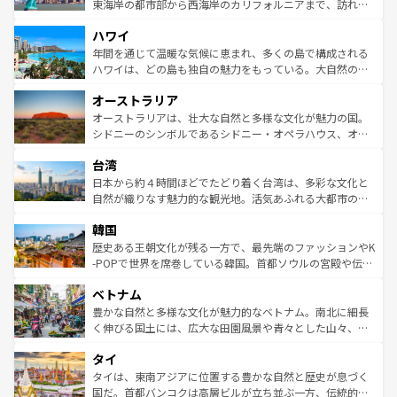
ことができる。国民の所得が高いため物価も高いが、旅行
東海岸の都市部から西海岸のカリフォルニアまで、訪れる
者向けの交通パス提供のサービスもあり、うまく活用すれ
場所ごとに異なる風景と体験が待っている。ニューヨーク
ハワイ
ば市内交通費無料で観光を楽しむこともできる。 なお、新
のような巨大都市は、観光、ショッピング、エンターテイ
着のスイス情報は
コンテンツ一覧
を参照してほしい。
ンメントが詰まった刺激的なスポットだ。一方、アメリカ
年間を通じて温暖な気候に恵まれ、多くの島で構成される
西部には大自然が広がり、グランドキャニオンやイエロー
ハワイは、どの島も独自の魅力をもっている。大自然の神
ストーン国立公園といった絶景が堪能できる。さらに、南
秘を感じたいなら、火山が生み出した壮大な景観を誇るハ
オーストラリア
部のニューオーリンズでは、音楽と美食が融合した独特の
ワイ島は見逃せない。また、定番の観光地といえばオアフ
文化が魅力。旅行者はアメリカの各地域で異なる魅力を楽
島だが、静かな自然を求めるならマウイ島やカウアイ島が
オーストラリアは、壮大な自然と多様な文化が魅力の国。
しみながら、その多様性と豊かな歴史を感じることができ
おすすめ。エメラルドグリーンに輝く海をはじめ、豊かな
シドニーのシンボルであるシドニー・オペラハウス、オー
るだろう。車でのロードトリップや列車の旅も、アメリカ
文化や歴史が息づいている。「アロハスピリット」と呼ば
ストラリア東海岸北部に広がる大サンゴ礁地帯グレートバ
ならではの贅沢な旅のスタイルだ。 なお、新着のアメリカ
台湾
れるおもてなしの心で訪れる人々を迎えてくれるハワイの
リアリーフや大陸中央部にそびえるウルル（エアーズロッ
情報は
コンテンツ一覧
を参照してほしい。
人々、おいしいローカルフードやハワイアンミュージッ
ク）、タスマニアの美しい原生林やケアンズの熱帯雨林な
日本から約４時間ほどでたどり着く台湾は、多彩な文化と
ク、伝統的なフラダンスなど、すべてがハワイの魅力を彩
ど、見どころがたくさん。また、カフェやワイン、オージ
自然が織りなす魅力的な観光地。活気あふれる大都市の台
っている。訪れるたびに新しい発見と感動が待っているハ
ービーフなどの食文化も豊かで、美味しいものであふれて
北やノスタルジックな町並みが人気な九份（ジォウフェ
ワイを、存分に味わってほしい。 なお、新着のハワイ情報
韓国
いる。アクティビティも充実しており、サーフィンやダイ
ン）、静ひつな山岳地帯である台湾東部など、都市の喧騒
は
コンテンツ一覧
を参照してほしい。
ビング、ハイキングなど、アウトドア好きにはたまらな
と山間の静けさが共存しており、訪れる人に新しい発見と
歴史ある王朝文化が残る一方で、最先端のファッションやK
い。オーストラリアの多彩な魅力を存分に味わいつくそ
驚きをもたらしてくれる。また、奥深い台湾の食文化も魅
-POPで世界を席巻している韓国。首都ソウルの宮殿や伝統
う。 なお、新着のオーストラリア情報は
コンテンツ一覧
を
力で、夜市などの屋台グルメから高級料理、ヘルシーで美
家屋が並ぶエリアでは韓国の歴史と文化に浸ることがで
参照してほしい。
ベトナム
容にもいいと評判のスイーツなど、バラエティ豊かな料理
き、地方に足を延ばせば四季折々の自然美を楽しむことが
が味わえる。 なお、新着の台湾情報は
コンテンツ一覧
を参
できる。そして、キムチや焼肉、絶品のストリートフード
豊かな自然と多様な文化が魅力的なベトナム。南北に細長
照してほしい。
まで、さまざまな韓国料理が待っている。夜には、韓国な
く伸びる国土には、広大な田園風景や青々とした山々、世
らではのナイトライフも堪能できる。あたたかいホスピタ
界遺産に登録された壮大な自然景観が点在し、都市部では
タイ
リティに包まれながら、韓国の多彩な魅力を心ゆくまで味
急速な発展と共に伝統が息づく。ハノイの古い町並みやホ
わってみてほしい。 なお、新着の韓国情報は
コンテンツ一
ーチミン市のフランス統治時代の建物も、独特の雰囲気を
タイは、東南アジアに位置する豊かな自然と歴史が息づく
覧
を参照してほしい。
醸し出している。また、バラエティの豊かさとおいしさで
国だ。首都バンコクは高層ビルが立ち並ぶ一方、伝統的な