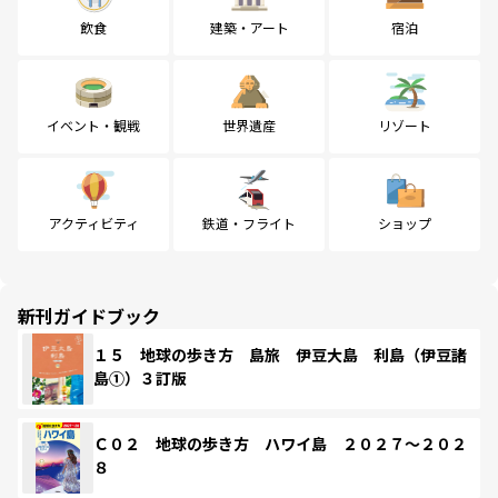
飲食
建築・アート
宿泊
イベント・観戦
世界遺産
リゾート
アクティビティ
鉄道・フライト
ショップ
新刊ガイドブック
１５ 地球の歩き方 島旅 伊豆大島 利島（伊豆諸
島①）３訂版
Ｃ０２ 地球の歩き方 ハワイ島 ２０２７～２０２
８