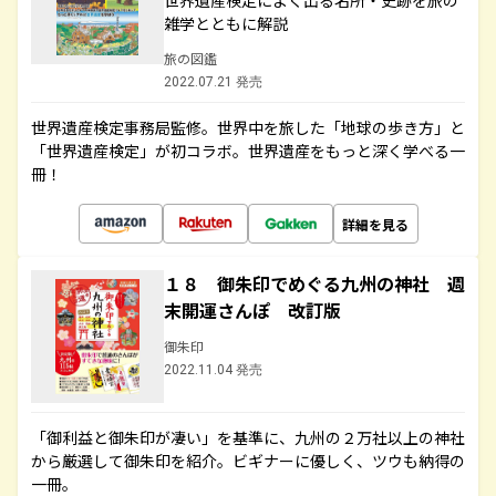
世界遺産検定によく出る名所・史跡を旅の
雑学とともに解説
旅の図鑑
2022.07.21 発売
世界遺産検定事務局監修。世界中を旅した「地球の歩き方」と
「世界遺産検定」が初コラボ。世界遺産をもっと深く学べる一
冊！
詳細を見る
１８ 御朱印でめぐる九州の神社 週
末開運さんぽ 改訂版
御朱印
2022.11.04 発売
「御利益と御朱印が凄い」を基準に、九州の２万社以上の神社
から厳選して御朱印を紹介。ビギナーに優しく、ツウも納得の
一冊。