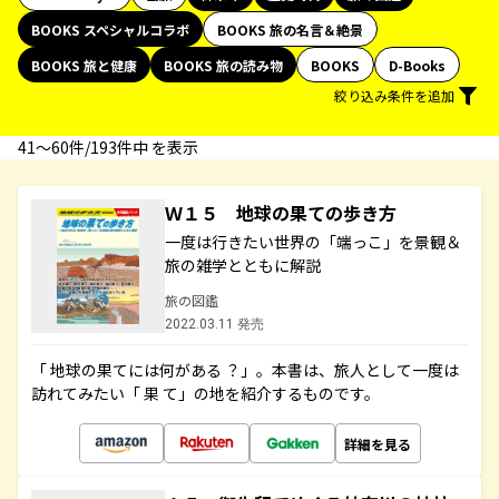
BOOKS スペシャルコラボ
BOOKS 旅の名言＆絶景
BOOKS 旅と健康
BOOKS 旅の読み物
BOOKS
D-Books
絞り込み条件を追加
41〜60件/193件中 を表示
Ｗ１５ 地球の果ての歩き方
一度は行きたい世界の「端っこ」を景観＆
旅の雑学とともに解説
旅の図鑑
2022.03.11 発売
「 地球の果てには何がある ？」。本書は、旅人として一度は
訪れてみたい「 果 て」の地を紹介するものです。
詳細を見る