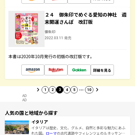
２４ 御朱印でめぐる愛知の神社 週
末開運さんぽ 改訂版
御朱印
2022.03.11 発売
本書は2020年10月発行の初版の改訂版です。
詳細を見る
…
1
2
3
4
5
10
AD
AD
人気の国と地域から探す
イタリア
イタリアは歴史、文化、グルメ、自然と多彩な魅力にあふ
れた国。
ローマ
の古代遺跡やフィレンツェのルネッサンス