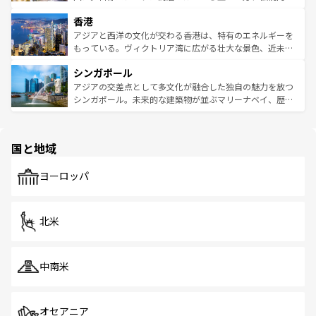
世界中の食通を魅了してやまないベトナム料理も魅力のひ
寺院や市場がいたるところに点在し、古きよき文化と現代
香港
とつ。フォーやバインミー、ベトナムコーヒーなどは、ぜ
の活気が交差している。北部ではチェンマイなどの山岳地
ひ現地で味わいたい。どの地域を訪れてもあたたかい人々
帯で自然と触れ合い、南部ではプーケットやクラビの美し
アジアと西洋の文化が交わる香港は、特有のエネルギーを
が旅行者を迎えてくれるので、きっと忘れられない旅にな
いビーチでリゾート気分を楽しむことができる。タイ料理
もっている。ヴィクトリア湾に広がる壮大な景色、近未来
るはずだ。 なお、新着のベトナム情報は
コンテンツ一覧
を
は世界的に有名で、屋台から高級レストランまで味覚を刺
的なアートスポット、そして歴史と現代が融合した町並
参照してほしい。
シンガポール
激する。気候は一年中温暖で、どの季節にも異なる楽しみ
み、どこを訪れても感動するはず。観光スポットが密集し
が待っている。親しみやすいタイの人々、仏教を中心とし
ており、効率よく見どころを回れるのも魅力。息をのむよ
アジアの交差点として多文化が融合した独自の魅力を放つ
た文化、そして多様な観光資源が、訪れる旅人を魅了し続
うな絶景から文化的な体験まで、香港を存分に楽しみ尽く
シンガポール。未来的な建築物が並ぶマリーナベイ、歴史
ける。 なお、新着のタイ情報は
コンテンツ一覧
を参照して
そう。 なお、新着の香港情報は
コンテンツ一覧
を参照して
と伝統を感じられるエスニックタウン、多数の緑豊かな公
ほしい。
ほしい。
園や自然保護区など、自然が調和した近代的な景観と文化
の多様性あふれるカラフルな町は、どこを歩いても新しい
国と地域
発見がある。さらに、治安のよさや充実した公共交通機関
も、旅行者にとっては魅力的なポイント。グルメも豊富
で、ホーカーズは地元の風情を楽しめる外せないスポット
ヨーロッパ
だ。訪れる人を飽きさせないシンガポールで、多様な魅力
を体感しよう。 なお、新着のシンガポール情報は
コンテン
ツ一覧
を参照してほしい。
北米
中南米
オセアニア