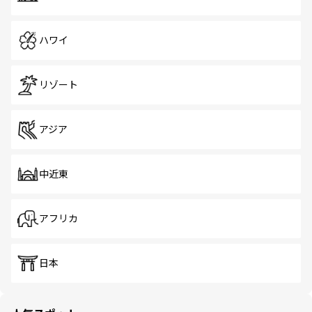
ハワイ
リゾート
アジア
中近東
アフリカ
日本