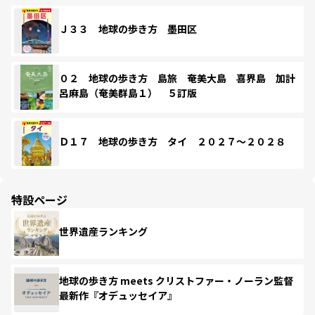
Ｊ３３ 地球の歩き方 墨田区
０２ 地球の歩き方 島旅 奄美大島 喜界島 加計
呂麻島（奄美群島１） ５訂版
Ｄ１７ 地球の歩き方 タイ ２０２７～２０２８
特設ページ
世界遺産ランキング
地球の歩き方 meets クリストファー・ノーラン監督
最新作『オデュッセイア』