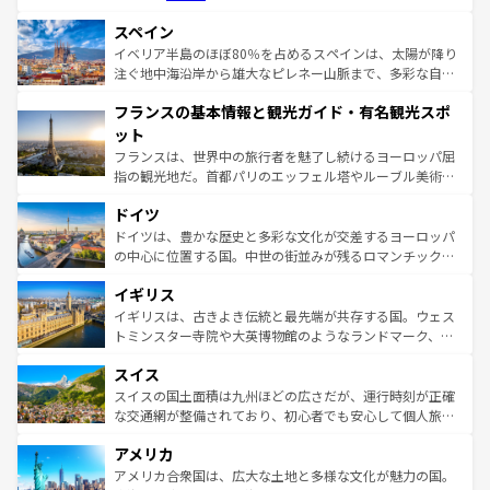
美術、ヴェネツィアの運河など、歴史あるスポットはもち
スペイン
ろん、トスカーナの美しい田園風景やアマルフィ海岸の絶
景など、自然景観も見逃せない。観光の合間には、本場の
イベリア半島のほぼ80％を占めるスペインは、太陽が降り
ピザやパスタなど、絶品のイタリア料理を堪能することも
注ぐ地中海沿岸から雄大なピレネー山脈まで、多彩な自然
できる。朝目覚めてから夜眠るまで、すべての瞬間を楽し
と文化が詰まったヨーロッパ屈指の旅行先だ。多様な地域
フランスの基本情報と観光ガイド・有名観光スポ
ませてくれるイタリアで、忘れられない旅をしてみよう！
文化が根付くこの国では、情熱的なフラメンコ、熱気あふ
なお、新着のイタリア情報は
コンテンツ一覧
を参照してほ
れる闘牛、そして美味しいタパスが生活の一部となってい
ット
しい。
る。首都マドリードの洗練された雰囲気や、バルセロナの
フランスは、世界中の旅行者を魅了し続けるヨーロッパ屈
アートに溢れた街角から、地方では古代ローマ遺跡や中世
指の観光地だ。首都パリのエッフェル塔やルーブル美術館
の城塞都市、穏やかなビーチリゾートまで多彩な表情を見
といった象徴的なスポットから、田舎町の古風な美しさま
せる。地方によって風土や気候が異なるスペインはその個
ドイツ
で、幅広い魅力が詰まっている。華麗な宮殿、歴史的な大
性で訪れる人を魅了する。 なお、新着のスペイン情報は
コ
聖堂、美しいビーチ、そして豊かな自然が、訪れる者を心
ドイツは、豊かな歴史と多彩な文化が交差するヨーロッパ
ンテンツ一覧
を参照してほしい。
から魅了する。また、フランスは美食の国としても知ら
の中心に位置する国。中世の街並みが残るロマンチック街
れ、フランス料理はユネスコ無形文化遺産にも登録されて
道から、未来を先取りするようなモダンな都市まで多様な
イギリス
いる。シャンパンの発祥地であるランス、プロヴァンスの
顔を持つこの国は、どこを歩いても飽きることがない。ベ
香り高いラベンダー畑など、多彩な楽しみ方が可能だ。さ
ルリンの文化的活気、バイエルン州のアルプスの絶景、そ
イギリスは、古きよき伝統と最先端が共存する国。ウェス
らに、パリ以外の地域にも魅力が溢れており、どの街角に
してライン川沿いのワイン畑といった風景は必見。ビール
トミンスター寺院や大英博物館のようなランドマーク、歴
も豊かな歴史と文化が息づいている。パリ以外の個性あふ
とソーセージを味わいながら地元の人と過ごす楽しい時間
史ある大学都市、美しい丘陵地帯や牧歌的な風景など、エ
れる地方に足を運ぶとそれぞれで全く異なる文化を体験で
スイス
は、お酒好きな人にはぜひ体験してほしい。 なお、新着の
リアごとに異なる魅力がある。また、優雅なアフタヌーン
きるだろう。 なお、新着のフランス情報は
コンテンツ一覧
ドイツ情報は
コンテンツ一覧
を参照してほしい。
ティー、ビール好きにはたまらない英国パブ、サッカー観
スイスの国土面積は九州ほどの広さだが、運行時刻が正確
を参照してほしい。
戦など、本場だからこそできる体験も豊富。イギリスを旅
な交通網が整備されており、初心者でも安心して個人旅行
して楽しみつくそう。 なお、新着のイギリス情報は
コンテ
を楽しめる。日本同様に時刻表どおりの旅が可能だ。中世
アメリカ
ンツ一覧
を参照してほしい。
の建物がそのまま残る町や、スイスならではのユニークな
博物館もあり、アルプス観光だけでなく町歩きも満喫する
アメリカ合衆国は、広大な土地と多様な文化が魅力の国。