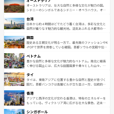
オーストラリア
部のニューオーリンズでは、音楽と美食が融合した独特の
ワイ島は見逃せない。また、定番の観光地といえばオアフ
文化が魅力。旅行者はアメリカの各地域で異なる魅力を楽
島だが、静かな自然を求めるならマウイ島やカウアイ島が
オーストラリアは、壮大な自然と多様な文化が魅力の国。
しみながら、その多様性と豊かな歴史を感じることができ
おすすめ。エメラルドグリーンに輝く海をはじめ、豊かな
シドニーのシンボルであるシドニー・オペラハウス、オー
るだろう。車でのロードトリップや列車の旅も、アメリカ
文化や歴史が息づいている。「アロハスピリット」と呼ば
ストラリア東海岸北部に広がる大サンゴ礁地帯グレートバ
ならではの贅沢な旅のスタイルだ。 なお、新着のアメリカ
台湾
れるおもてなしの心で訪れる人々を迎えてくれるハワイの
リアリーフや大陸中央部にそびえるウルル（エアーズロッ
情報は
コンテンツ一覧
を参照してほしい。
人々、おいしいローカルフードやハワイアンミュージッ
ク）、タスマニアの美しい原生林やケアンズの熱帯雨林な
日本から約４時間ほどでたどり着く台湾は、多彩な文化と
ク、伝統的なフラダンスなど、すべてがハワイの魅力を彩
ど、見どころがたくさん。また、カフェやワイン、オージ
自然が織りなす魅力的な観光地。活気あふれる大都市の台
っている。訪れるたびに新しい発見と感動が待っているハ
ービーフなどの食文化も豊かで、美味しいものであふれて
北やノスタルジックな町並みが人気な九份（ジォウフェ
ワイを、存分に味わってほしい。 なお、新着のハワイ情報
韓国
いる。アクティビティも充実しており、サーフィンやダイ
ン）、静ひつな山岳地帯である台湾東部など、都市の喧騒
は
コンテンツ一覧
を参照してほしい。
ビング、ハイキングなど、アウトドア好きにはたまらな
と山間の静けさが共存しており、訪れる人に新しい発見と
歴史ある王朝文化が残る一方で、最先端のファッションやK
い。オーストラリアの多彩な魅力を存分に味わいつくそ
驚きをもたらしてくれる。また、奥深い台湾の食文化も魅
-POPで世界を席巻している韓国。首都ソウルの宮殿や伝統
う。 なお、新着のオーストラリア情報は
コンテンツ一覧
を
力で、夜市などの屋台グルメから高級料理、ヘルシーで美
家屋が並ぶエリアでは韓国の歴史と文化に浸ることがで
参照してほしい。
ベトナム
容にもいいと評判のスイーツなど、バラエティ豊かな料理
き、地方に足を延ばせば四季折々の自然美を楽しむことが
が味わえる。 なお、新着の台湾情報は
コンテンツ一覧
を参
できる。そして、キムチや焼肉、絶品のストリートフード
豊かな自然と多様な文化が魅力的なベトナム。南北に細長
照してほしい。
まで、さまざまな韓国料理が待っている。夜には、韓国な
く伸びる国土には、広大な田園風景や青々とした山々、世
らではのナイトライフも堪能できる。あたたかいホスピタ
界遺産に登録された壮大な自然景観が点在し、都市部では
タイ
リティに包まれながら、韓国の多彩な魅力を心ゆくまで味
急速な発展と共に伝統が息づく。ハノイの古い町並みやホ
わってみてほしい。 なお、新着の韓国情報は
コンテンツ一
ーチミン市のフランス統治時代の建物も、独特の雰囲気を
タイは、東南アジアに位置する豊かな自然と歴史が息づく
覧
を参照してほしい。
醸し出している。また、バラエティの豊かさとおいしさで
国だ。首都バンコクは高層ビルが立ち並ぶ一方、伝統的な
世界中の食通を魅了してやまないベトナム料理も魅力のひ
寺院や市場がいたるところに点在し、古きよき文化と現代
香港
とつ。フォーやバインミー、ベトナムコーヒーなどは、ぜ
の活気が交差している。北部ではチェンマイなどの山岳地
ひ現地で味わいたい。どの地域を訪れてもあたたかい人々
帯で自然と触れ合い、南部ではプーケットやクラビの美し
アジアと西洋の文化が交わる香港は、特有のエネルギーを
が旅行者を迎えてくれるので、きっと忘れられない旅にな
いビーチでリゾート気分を楽しむことができる。タイ料理
もっている。ヴィクトリア湾に広がる壮大な景色、近未来
るはずだ。 なお、新着のベトナム情報は
コンテンツ一覧
を
は世界的に有名で、屋台から高級レストランまで味覚を刺
的なアートスポット、そして歴史と現代が融合した町並
参照してほしい。
シンガポール
激する。気候は一年中温暖で、どの季節にも異なる楽しみ
み、どこを訪れても感動するはず。観光スポットが密集し