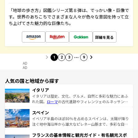
「地球の歩き方」図鑑シリーズ第８弾は、でっかい像・巨像で
す。世界のあちこちでさまざまな人々が色々な意図を持って立
ち上げてきた魅力的な巨像たち。
詳細を見る
…
1
2
3
9
AD
AD
人気の国と地域から探す
イタリア
イタリアは歴史、文化、グルメ、自然と多彩な魅力にあふ
れた国。
ローマ
の古代遺跡やフィレンツェのルネッサンス
美術、ヴェネツィアの運河など、歴史あるスポットはもち
スペイン
ろん、トスカーナの美しい田園風景やアマルフィ海岸の絶
景など、自然景観も見逃せない。観光の合間には、本場の
イベリア半島のほぼ80％を占めるスペインは、太陽が降り
ピザやパスタなど、絶品のイタリア料理を堪能することも
注ぐ地中海沿岸から雄大なピレネー山脈まで、多彩な自然
できる。朝目覚めてから夜眠るまで、すべての瞬間を楽し
と文化が詰まったヨーロッパ屈指の旅行先だ。多様な地域
フランスの基本情報と観光ガイド・有名観光スポ
ませてくれるイタリアで、忘れられない旅をしてみよう！
文化が根付くこの国では、情熱的なフラメンコ、熱気あふ