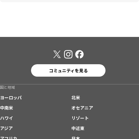
コミュニティを見る
国と地域
ヨーロッパ
北米
中南米
オセアニア
ハワイ
リゾート
アジア
中近東
アフリカ
日本