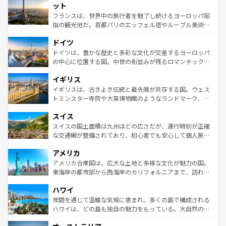
なお、新着のイタリア情報は
コンテンツ一覧
を参照してほ
れる闘牛、そして美味しいタパスが生活の一部となってい
ット
しい。
る。首都マドリードの洗練された雰囲気や、バルセロナの
フランスは、世界中の旅行者を魅了し続けるヨーロッパ屈
アートに溢れた街角から、地方では古代ローマ遺跡や中世
指の観光地だ。首都パリのエッフェル塔やルーブル美術館
の城塞都市、穏やかなビーチリゾートまで多彩な表情を見
といった象徴的なスポットから、田舎町の古風な美しさま
せる。地方によって風土や気候が異なるスペインはその個
ドイツ
で、幅広い魅力が詰まっている。華麗な宮殿、歴史的な大
性で訪れる人を魅了する。 なお、新着のスペイン情報は
コ
聖堂、美しいビーチ、そして豊かな自然が、訪れる者を心
ドイツは、豊かな歴史と多彩な文化が交差するヨーロッパ
ンテンツ一覧
を参照してほしい。
から魅了する。また、フランスは美食の国としても知ら
の中心に位置する国。中世の街並みが残るロマンチック街
れ、フランス料理はユネスコ無形文化遺産にも登録されて
道から、未来を先取りするようなモダンな都市まで多様な
イギリス
いる。シャンパンの発祥地であるランス、プロヴァンスの
顔を持つこの国は、どこを歩いても飽きることがない。ベ
香り高いラベンダー畑など、多彩な楽しみ方が可能だ。さ
ルリンの文化的活気、バイエルン州のアルプスの絶景、そ
イギリスは、古きよき伝統と最先端が共存する国。ウェス
らに、パリ以外の地域にも魅力が溢れており、どの街角に
してライン川沿いのワイン畑といった風景は必見。ビール
トミンスター寺院や大英博物館のようなランドマーク、歴
も豊かな歴史と文化が息づいている。パリ以外の個性あふ
とソーセージを味わいながら地元の人と過ごす楽しい時間
史ある大学都市、美しい丘陵地帯や牧歌的な風景など、エ
れる地方に足を運ぶとそれぞれで全く異なる文化を体験で
スイス
は、お酒好きな人にはぜひ体験してほしい。 なお、新着の
リアごとに異なる魅力がある。また、優雅なアフタヌーン
きるだろう。 なお、新着のフランス情報は
コンテンツ一覧
ドイツ情報は
コンテンツ一覧
を参照してほしい。
ティー、ビール好きにはたまらない英国パブ、サッカー観
スイスの国土面積は九州ほどの広さだが、運行時刻が正確
を参照してほしい。
戦など、本場だからこそできる体験も豊富。イギリスを旅
な交通網が整備されており、初心者でも安心して個人旅行
して楽しみつくそう。 なお、新着のイギリス情報は
コンテ
を楽しめる。日本同様に時刻表どおりの旅が可能だ。中世
アメリカ
ンツ一覧
を参照してほしい。
の建物がそのまま残る町や、スイスならではのユニークな
博物館もあり、アルプス観光だけでなく町歩きも満喫する
アメリカ合衆国は、広大な土地と多様な文化が魅力の国。
ことができる。国民の所得が高いため物価も高いが、旅行
東海岸の都市部から西海岸のカリフォルニアまで、訪れる
者向けの交通パス提供のサービスもあり、うまく活用すれ
場所ごとに異なる風景と体験が待っている。ニューヨーク
ハワイ
ば市内交通費無料で観光を楽しむこともできる。 なお、新
のような巨大都市は、観光、ショッピング、エンターテイ
着のスイス情報は
コンテンツ一覧
を参照してほしい。
ンメントが詰まった刺激的なスポットだ。一方、アメリカ
年間を通じて温暖な気候に恵まれ、多くの島で構成される
西部には大自然が広がり、グランドキャニオンやイエロー
ハワイは、どの島も独自の魅力をもっている。大自然の神
ストーン国立公園といった絶景が堪能できる。さらに、南
秘を感じたいなら、火山が生み出した壮大な景観を誇るハ