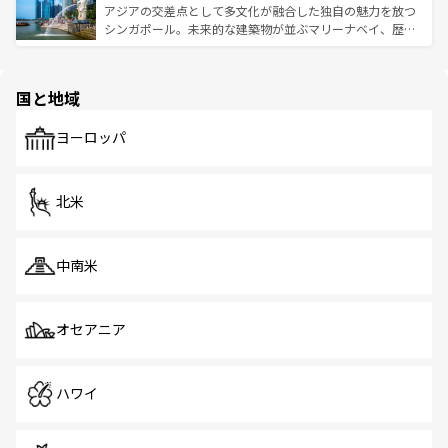
が待っている。親しみやすいタイの人々、仏教を中心とし
ており、効率よく見どころを回れるのも魅力。息をのむよ
アジアの交差点として多文化が融合した独自の魅力を放つ
た文化、そして多様な観光資源が、訪れる旅人を魅了し続
うな絶景から文化的な体験まで、香港を存分に楽しみ尽く
シンガポール。未来的な建築物が並ぶマリーナベイ、歴史
ける。 なお、新着のタイ情報は
コンテンツ一覧
を参照して
そう。 なお、新着の香港情報は
コンテンツ一覧
を参照して
と伝統を感じられるエスニックタウン、多数の緑豊かな公
ほしい。
ほしい。
園や自然保護区など、自然が調和した近代的な景観と文化
の多様性あふれるカラフルな町は、どこを歩いても新しい
国と地域
発見がある。さらに、治安のよさや充実した公共交通機関
も、旅行者にとっては魅力的なポイント。グルメも豊富
で、ホーカーズは地元の風情を楽しめる外せないスポット
ヨーロッパ
だ。訪れる人を飽きさせないシンガポールで、多様な魅力
を体感しよう。 なお、新着のシンガポール情報は
コンテン
ツ一覧
を参照してほしい。
北米
中南米
オセアニア
ハワイ