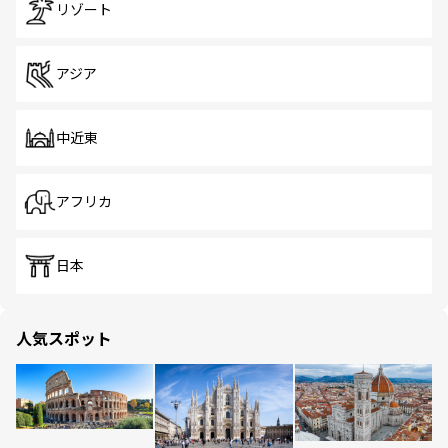
リゾート
アジア
中近東
アフリカ
日本
人気スポット