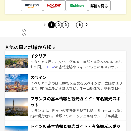
詳細を見る
…
1
2
3
8
AD
AD
人気の国と地域から探す
イタリア
イタリアは歴史、文化、グルメ、自然と多彩な魅力にあふ
れた国。
ローマ
の古代遺跡やフィレンツェのルネッサンス
美術、ヴェネツィアの運河など、歴史あるスポットはもち
スペイン
ろん、トスカーナの美しい田園風景やアマルフィ海岸の絶
景など、自然景観も見逃せない。観光の合間には、本場の
イベリア半島のほぼ80％を占めるスペインは、太陽が降り
ピザやパスタなど、絶品のイタリア料理を堪能することも
注ぐ地中海沿岸から雄大なピレネー山脈まで、多彩な自然
できる。朝目覚めてから夜眠るまで、すべての瞬間を楽し
と文化が詰まったヨーロッパ屈指の旅行先だ。多様な地域
フランスの基本情報と観光ガイド・有名観光スポ
ませてくれるイタリアで、忘れられない旅をしてみよう！
文化が根付くこの国では、情熱的なフラメンコ、熱気あふ
なお、新着のイタリア情報は
コンテンツ一覧
を参照してほ
れる闘牛、そして美味しいタパスが生活の一部となってい
ット
しい。
る。首都マドリードの洗練された雰囲気や、バルセロナの
フランスは、世界中の旅行者を魅了し続けるヨーロッパ屈
アートに溢れた街角から、地方では古代ローマ遺跡や中世
指の観光地だ。首都パリのエッフェル塔やルーブル美術館
の城塞都市、穏やかなビーチリゾートまで多彩な表情を見
といった象徴的なスポットから、田舎町の古風な美しさま
せる。地方によって風土や気候が異なるスペインはその個
ドイツの基本情報と観光ガイド・有名観光スポッ
で、幅広い魅力が詰まっている。華麗な宮殿、歴史的な大
性で訪れる人を魅了する。 なお、新着のスペイン情報は
コ