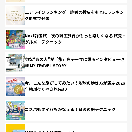
エアラインランキング 読者の投票をもとにランキン
グ形式で発表
Next韓国旅 次の韓国旅行がもっと楽しくなる 旅先・
グルメ・テクニック
旬な“あの人”が「旅」をテーマに語るインタビュー連
載 MY TRAVEL STORY
今、こんな旅がしてみたい！地球の歩き方が選ぶ2026
年絶対行くべき旅先30
コスパもタイパもかなえる！賢者の旅テクニック