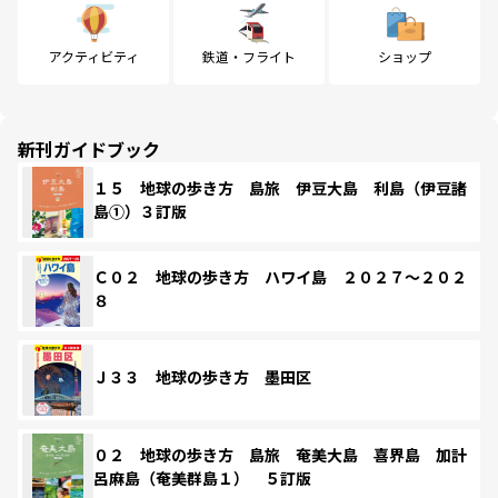
アクティビティ
鉄道・フライト
ショップ
新刊ガイドブック
１５ 地球の歩き方 島旅 伊豆大島 利島（伊豆諸
島①）３訂版
Ｃ０２ 地球の歩き方 ハワイ島 ２０２７～２０２
８
Ｊ３３ 地球の歩き方 墨田区
０２ 地球の歩き方 島旅 奄美大島 喜界島 加計
呂麻島（奄美群島１） ５訂版