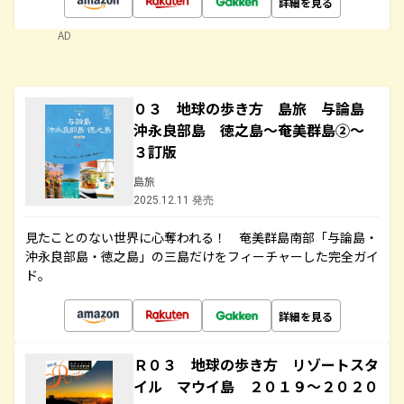
詳細を見る
AD
０３ 地球の歩き方 島旅 与論島
沖永良部島 徳之島～奄美群島②～
３訂版
島旅
2025.12.11 発売
見たことのない世界に心奪われる！ 奄美群島南部「与論島・
沖永良部島・徳之島」の三島だけをフィーチャーした完全ガイ
ド。
詳細を見る
Ｒ０３ 地球の歩き方 リゾートスタ
イル マウイ島 ２０１９～２０２０