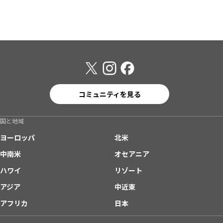
コミュニティを見る
国と地域
ヨーロッパ
北米
中南米
オセアニア
ハワイ
リゾート
アジア
中近東
アフリカ
日本