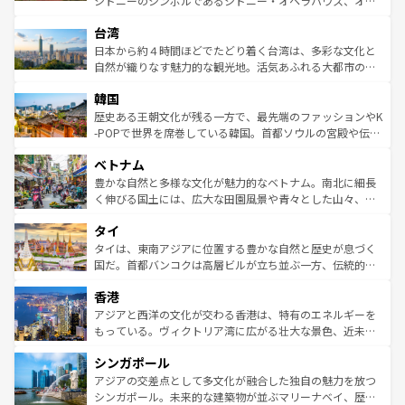
シドニーのシンボルであるシドニー・オペラハウス、オー
ならではの贅沢な旅のスタイルだ。 なお、新着のアメリカ
れるおもてなしの心で訪れる人々を迎えてくれるハワイの
ストラリア東海岸北部に広がる大サンゴ礁地帯グレートバ
情報は
コンテンツ一覧
を参照してほしい。
人々、おいしいローカルフードやハワイアンミュージッ
台湾
リアリーフや大陸中央部にそびえるウルル（エアーズロッ
ク、伝統的なフラダンスなど、すべてがハワイの魅力を彩
ク）、タスマニアの美しい原生林やケアンズの熱帯雨林な
日本から約４時間ほどでたどり着く台湾は、多彩な文化と
っている。訪れるたびに新しい発見と感動が待っているハ
ど、見どころがたくさん。また、カフェやワイン、オージ
自然が織りなす魅力的な観光地。活気あふれる大都市の台
ワイを、存分に味わってほしい。 なお、新着のハワイ情報
ービーフなどの食文化も豊かで、美味しいものであふれて
北やノスタルジックな町並みが人気な九份（ジォウフェ
は
コンテンツ一覧
を参照してほしい。
韓国
いる。アクティビティも充実しており、サーフィンやダイ
ン）、静ひつな山岳地帯である台湾東部など、都市の喧騒
ビング、ハイキングなど、アウトドア好きにはたまらな
と山間の静けさが共存しており、訪れる人に新しい発見と
歴史ある王朝文化が残る一方で、最先端のファッションやK
い。オーストラリアの多彩な魅力を存分に味わいつくそ
驚きをもたらしてくれる。また、奥深い台湾の食文化も魅
-POPで世界を席巻している韓国。首都ソウルの宮殿や伝統
う。 なお、新着のオーストラリア情報は
コンテンツ一覧
を
力で、夜市などの屋台グルメから高級料理、ヘルシーで美
家屋が並ぶエリアでは韓国の歴史と文化に浸ることがで
参照してほしい。
ベトナム
容にもいいと評判のスイーツなど、バラエティ豊かな料理
き、地方に足を延ばせば四季折々の自然美を楽しむことが
が味わえる。 なお、新着の台湾情報は
コンテンツ一覧
を参
できる。そして、キムチや焼肉、絶品のストリートフード
豊かな自然と多様な文化が魅力的なベトナム。南北に細長
照してほしい。
まで、さまざまな韓国料理が待っている。夜には、韓国な
く伸びる国土には、広大な田園風景や青々とした山々、世
らではのナイトライフも堪能できる。あたたかいホスピタ
界遺産に登録された壮大な自然景観が点在し、都市部では
タイ
リティに包まれながら、韓国の多彩な魅力を心ゆくまで味
急速な発展と共に伝統が息づく。ハノイの古い町並みやホ
わってみてほしい。 なお、新着の韓国情報は
コンテンツ一
ーチミン市のフランス統治時代の建物も、独特の雰囲気を
タイは、東南アジアに位置する豊かな自然と歴史が息づく
覧
を参照してほしい。
醸し出している。また、バラエティの豊かさとおいしさで
国だ。首都バンコクは高層ビルが立ち並ぶ一方、伝統的な
世界中の食通を魅了してやまないベトナム料理も魅力のひ
寺院や市場がいたるところに点在し、古きよき文化と現代
香港
とつ。フォーやバインミー、ベトナムコーヒーなどは、ぜ
の活気が交差している。北部ではチェンマイなどの山岳地
ひ現地で味わいたい。どの地域を訪れてもあたたかい人々
帯で自然と触れ合い、南部ではプーケットやクラビの美し
アジアと西洋の文化が交わる香港は、特有のエネルギーを
が旅行者を迎えてくれるので、きっと忘れられない旅にな
いビーチでリゾート気分を楽しむことができる。タイ料理
もっている。ヴィクトリア湾に広がる壮大な景色、近未来
るはずだ。 なお、新着のベトナム情報は
コンテンツ一覧
を
は世界的に有名で、屋台から高級レストランまで味覚を刺
的なアートスポット、そして歴史と現代が融合した町並
参照してほしい。
シンガポール
激する。気候は一年中温暖で、どの季節にも異なる楽しみ
み、どこを訪れても感動するはず。観光スポットが密集し
が待っている。親しみやすいタイの人々、仏教を中心とし
ており、効率よく見どころを回れるのも魅力。息をのむよ
アジアの交差点として多文化が融合した独自の魅力を放つ
た文化、そして多様な観光資源が、訪れる旅人を魅了し続
うな絶景から文化的な体験まで、香港を存分に楽しみ尽く
シンガポール。未来的な建築物が並ぶマリーナベイ、歴史