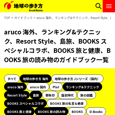
TOP
ガイドブック
aruco 海外、ランキング&テクニック、Resort Styl
aruco 海外、ランキング&テクニッ
ク、Resort Style、島旅、BOOKS ス
ペシャルコラボ、BOOKS 旅と健康、B
OOKS 旅の読み物のガイドブック一覧
すべて
地球の歩き方 海外
地球の歩き方 Jシリーズ（国内）
aruco 海外
aruco 国内
Plat
ランキング&テクニック
Resort Style
島旅
御朱印
歴史時代
旅の図鑑
BOOKS スペシャルコラボ
BOOKS 旅の名言＆絶景
BOOKS 旅と健康
BOOKS 旅の読み物
BOOKS
D-Books