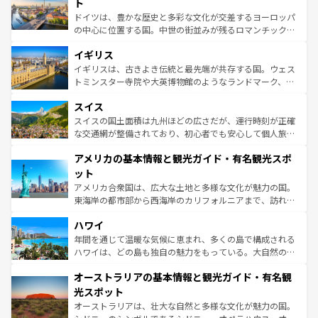
聖堂、美しいビーチ、そして豊かな自然が、訪れる者を心
ト
ンテンツ一覧
を参照してほしい。
から魅了する。また、フランスは美食の国としても知ら
ドイツは、豊かな歴史と多彩な文化が交差するヨーロッパ
れ、フランス料理はユネスコ無形文化遺産にも登録されて
の中心に位置する国。中世の街並みが残るロマンチック街
いる。シャンパンの発祥地であるランス、プロヴァンスの
道から、未来を先取りするようなモダンな都市まで多様な
香り高いラベンダー畑など、多彩な楽しみ方が可能だ。さ
イギリス
顔を持つこの国は、どこを歩いても飽きることがない。ベ
らに、パリ以外の地域にも魅力が溢れており、どの街角に
ルリンの文化的活気、バイエルン州のアルプスの絶景、そ
イギリスは、古きよき伝統と最先端が共存する国。ウェス
も豊かな歴史と文化が息づいている。パリ以外の個性あふ
してライン川沿いのワイン畑といった風景は必見。ビール
トミンスター寺院や大英博物館のようなランドマーク、歴
れる地方に足を運ぶとそれぞれで全く異なる文化を体験で
とソーセージを味わいながら地元の人と過ごす楽しい時間
史ある大学都市、美しい丘陵地帯や牧歌的な風景など、エ
きるだろう。 なお、新着のフランス情報は
コンテンツ一覧
スイス
は、お酒好きな人にはぜひ体験してほしい。 なお、新着の
リアごとに異なる魅力がある。また、優雅なアフタヌーン
を参照してほしい。
ドイツ情報は
コンテンツ一覧
を参照してほしい。
ティー、ビール好きにはたまらない英国パブ、サッカー観
スイスの国土面積は九州ほどの広さだが、運行時刻が正確
戦など、本場だからこそできる体験も豊富。イギリスを旅
な交通網が整備されており、初心者でも安心して個人旅行
して楽しみつくそう。 なお、新着のイギリス情報は
コンテ
を楽しめる。日本同様に時刻表どおりの旅が可能だ。中世
アメリカの基本情報と観光ガイド・有名観光スポ
ンツ一覧
を参照してほしい。
の建物がそのまま残る町や、スイスならではのユニークな
博物館もあり、アルプス観光だけでなく町歩きも満喫する
ット
ことができる。国民の所得が高いため物価も高いが、旅行
アメリカ合衆国は、広大な土地と多様な文化が魅力の国。
者向けの交通パス提供のサービスもあり、うまく活用すれ
東海岸の都市部から西海岸のカリフォルニアまで、訪れる
ば市内交通費無料で観光を楽しむこともできる。 なお、新
場所ごとに異なる風景と体験が待っている。ニューヨーク
着のスイス情報は
コンテンツ一覧
を参照してほしい。
ハワイ
のような巨大都市は、観光、ショッピング、エンターテイ
ンメントが詰まった刺激的なスポットだ。一方、アメリカ
年間を通じて温暖な気候に恵まれ、多くの島で構成される
西部には大自然が広がり、グランドキャニオンやイエロー
ハワイは、どの島も独自の魅力をもっている。大自然の神
ストーン国立公園といった絶景が堪能できる。さらに、南
秘を感じたいなら、火山が生み出した壮大な景観を誇るハ
オーストラリアの基本情報と観光ガイド・有名観
部のニューオーリンズでは、音楽と美食が融合した独特の
ワイ島は見逃せない。また、定番の観光地といえばオアフ
文化が魅力。旅行者はアメリカの各地域で異なる魅力を楽
島だが、静かな自然を求めるならマウイ島やカウアイ島が
光スポット
しみながら、その多様性と豊かな歴史を感じることができ
おすすめ。エメラルドグリーンに輝く海をはじめ、豊かな
オーストラリアは、壮大な自然と多様な文化が魅力の国。
るだろう。車でのロードトリップや列車の旅も、アメリカ
文化や歴史が息づいている。「アロハスピリット」と呼ば