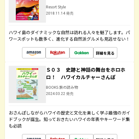
Resort Style
2018.11.14 発売
ハワイ島のダイナミックな自然は訪れる人々を魅了します。パ
ワースポットも数多く、進化する自然派グルメも見逃せない！
詳細を見る
Ｓ０３ 史跡と神話の舞台をホロホ
ロ！ ハワイカルチャーさんぽ
BOOKS 旅の読み物
2024.03.22 発売
おさんぽしながらハワイの歴史と文化を楽しく学ぶ最強のガイ
ドブックが誕生。知っておきたいハワイの年表やキーワード集
も必読