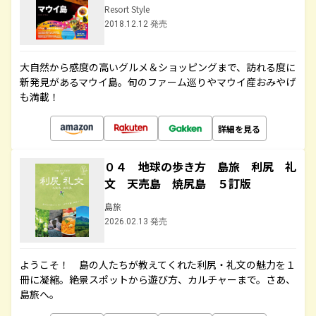
Resort Style
2018.12.12 発売
大自然から感度の高いグルメ＆ショッピングまで、訪れる度に
新発見があるマウイ島。旬のファーム巡りやマウイ産おみやげ
も満載！
詳細を見る
０４ 地球の歩き方 島旅 利尻 礼
文 天売島 焼尻島 ５訂版
島旅
2026.02.13 発売
ようこそ！ 島の人たちが教えてくれた利尻・礼文の魅力を１
冊に凝縮。絶景スポットから遊び方、カルチャーまで。さあ、
島旅へ。