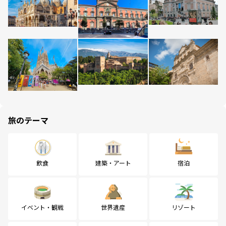
旅のテーマ
飲食
建築・アート
宿泊
イベント・観戦
世界遺産
リゾート