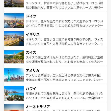
しい。
る。首都マドリードの洗練された雰囲気や、バルセロナの
フランスは、世界中の旅行者を魅了し続けるヨーロッパ屈
アートに溢れた街角から、地方では古代ローマ遺跡や中世
指の観光地だ。首都パリのエッフェル塔やルーブル美術館
の城塞都市、穏やかなビーチリゾートまで多彩な表情を見
といった象徴的なスポットから、田舎町の古風な美しさま
せる。地方によって風土や気候が異なるスペインはその個
ドイツ
で、幅広い魅力が詰まっている。華麗な宮殿、歴史的な大
性で訪れる人を魅了する。 なお、新着のスペイン情報は
コ
聖堂、美しいビーチ、そして豊かな自然が、訪れる者を心
ドイツは、豊かな歴史と多彩な文化が交差するヨーロッパ
ンテンツ一覧
を参照してほしい。
から魅了する。また、フランスは美食の国としても知ら
の中心に位置する国。中世の街並みが残るロマンチック街
れ、フランス料理はユネスコ無形文化遺産にも登録されて
道から、未来を先取りするようなモダンな都市まで多様な
イギリス
いる。シャンパンの発祥地であるランス、プロヴァンスの
顔を持つこの国は、どこを歩いても飽きることがない。ベ
香り高いラベンダー畑など、多彩な楽しみ方が可能だ。さ
ルリンの文化的活気、バイエルン州のアルプスの絶景、そ
イギリスは、古きよき伝統と最先端が共存する国。ウェス
らに、パリ以外の地域にも魅力が溢れており、どの街角に
してライン川沿いのワイン畑といった風景は必見。ビール
トミンスター寺院や大英博物館のようなランドマーク、歴
も豊かな歴史と文化が息づいている。パリ以外の個性あふ
とソーセージを味わいながら地元の人と過ごす楽しい時間
史ある大学都市、美しい丘陵地帯や牧歌的な風景など、エ
れる地方に足を運ぶとそれぞれで全く異なる文化を体験で
スイス
は、お酒好きな人にはぜひ体験してほしい。 なお、新着の
リアごとに異なる魅力がある。また、優雅なアフタヌーン
きるだろう。 なお、新着のフランス情報は
コンテンツ一覧
ドイツ情報は
コンテンツ一覧
を参照してほしい。
ティー、ビール好きにはたまらない英国パブ、サッカー観
スイスの国土面積は九州ほどの広さだが、運行時刻が正確
を参照してほしい。
戦など、本場だからこそできる体験も豊富。イギリスを旅
な交通網が整備されており、初心者でも安心して個人旅行
して楽しみつくそう。 なお、新着のイギリス情報は
コンテ
を楽しめる。日本同様に時刻表どおりの旅が可能だ。中世
アメリカ
ンツ一覧
を参照してほしい。
の建物がそのまま残る町や、スイスならではのユニークな
博物館もあり、アルプス観光だけでなく町歩きも満喫する
アメリカ合衆国は、広大な土地と多様な文化が魅力の国。
ことができる。国民の所得が高いため物価も高いが、旅行
東海岸の都市部から西海岸のカリフォルニアまで、訪れる
者向けの交通パス提供のサービスもあり、うまく活用すれ
場所ごとに異なる風景と体験が待っている。ニューヨーク
ハワイ
ば市内交通費無料で観光を楽しむこともできる。 なお、新
のような巨大都市は、観光、ショッピング、エンターテイ
着のスイス情報は
コンテンツ一覧
を参照してほしい。
ンメントが詰まった刺激的なスポットだ。一方、アメリカ
年間を通じて温暖な気候に恵まれ、多くの島で構成される
西部には大自然が広がり、グランドキャニオンやイエロー
ハワイは、どの島も独自の魅力をもっている。大自然の神
ストーン国立公園といった絶景が堪能できる。さらに、南
秘を感じたいなら、火山が生み出した壮大な景観を誇るハ
オーストラリア
部のニューオーリンズでは、音楽と美食が融合した独特の
ワイ島は見逃せない。また、定番の観光地といえばオアフ
文化が魅力。旅行者はアメリカの各地域で異なる魅力を楽