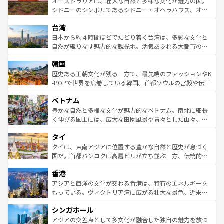
島だが、静かな自然を求めるならマウイ島やカウアイ島が
オーストラリアは、壮大な自然と多様な文化が魅力の国。
しみながら、その多様性と豊かな歴史を感じることができ
おすすめ。エメラルドグリーンに輝く海をはじめ、豊かな
シドニーのシンボルであるシドニー・オペラハウス、オー
るだろう。車でのロードトリップや列車の旅も、アメリカ
文化や歴史が息づいている。「アロハスピリット」と呼ば
ストラリア東海岸北部に広がる大サンゴ礁地帯グレートバ
ならではの贅沢な旅のスタイルだ。 なお、新着のアメリカ
台湾
れるおもてなしの心で訪れる人々を迎えてくれるハワイの
リアリーフや大陸中央部にそびえるウルル（エアーズロッ
情報は
コンテンツ一覧
を参照してほしい。
人々、おいしいローカルフードやハワイアンミュージッ
ク）、タスマニアの美しい原生林やケアンズの熱帯雨林な
日本から約４時間ほどでたどり着く台湾は、多彩な文化と
ク、伝統的なフラダンスなど、すべてがハワイの魅力を彩
ど、見どころがたくさん。また、カフェやワイン、オージ
自然が織りなす魅力的な観光地。活気あふれる大都市の台
っている。訪れるたびに新しい発見と感動が待っているハ
ービーフなどの食文化も豊かで、美味しいものであふれて
北やノスタルジックな町並みが人気な九份（ジォウフェ
ワイを、存分に味わってほしい。 なお、新着のハワイ情報
韓国
いる。アクティビティも充実しており、サーフィンやダイ
ン）、静ひつな山岳地帯である台湾東部など、都市の喧騒
は
コンテンツ一覧
を参照してほしい。
ビング、ハイキングなど、アウトドア好きにはたまらな
と山間の静けさが共存しており、訪れる人に新しい発見と
歴史ある王朝文化が残る一方で、最先端のファッションやK
い。オーストラリアの多彩な魅力を存分に味わいつくそ
驚きをもたらしてくれる。また、奥深い台湾の食文化も魅
-POPで世界を席巻している韓国。首都ソウルの宮殿や伝統
う。 なお、新着のオーストラリア情報は
コンテンツ一覧
を
力で、夜市などの屋台グルメから高級料理、ヘルシーで美
家屋が並ぶエリアでは韓国の歴史と文化に浸ることがで
参照してほしい。
ベトナム
容にもいいと評判のスイーツなど、バラエティ豊かな料理
き、地方に足を延ばせば四季折々の自然美を楽しむことが
が味わえる。 なお、新着の台湾情報は
コンテンツ一覧
を参
できる。そして、キムチや焼肉、絶品のストリートフード
豊かな自然と多様な文化が魅力的なベトナム。南北に細長
照してほしい。
まで、さまざまな韓国料理が待っている。夜には、韓国な
く伸びる国土には、広大な田園風景や青々とした山々、世
らではのナイトライフも堪能できる。あたたかいホスピタ
界遺産に登録された壮大な自然景観が点在し、都市部では
タイ
リティに包まれながら、韓国の多彩な魅力を心ゆくまで味
急速な発展と共に伝統が息づく。ハノイの古い町並みやホ
わってみてほしい。 なお、新着の韓国情報は
コンテンツ一
ーチミン市のフランス統治時代の建物も、独特の雰囲気を
タイは、東南アジアに位置する豊かな自然と歴史が息づく
覧
を参照してほしい。
醸し出している。また、バラエティの豊かさとおいしさで
国だ。首都バンコクは高層ビルが立ち並ぶ一方、伝統的な
世界中の食通を魅了してやまないベトナム料理も魅力のひ
寺院や市場がいたるところに点在し、古きよき文化と現代
香港
とつ。フォーやバインミー、ベトナムコーヒーなどは、ぜ
の活気が交差している。北部ではチェンマイなどの山岳地
ひ現地で味わいたい。どの地域を訪れてもあたたかい人々
帯で自然と触れ合い、南部ではプーケットやクラビの美し
アジアと西洋の文化が交わる香港は、特有のエネルギーを
が旅行者を迎えてくれるので、きっと忘れられない旅にな
いビーチでリゾート気分を楽しむことができる。タイ料理
もっている。ヴィクトリア湾に広がる壮大な景色、近未来
るはずだ。 なお、新着のベトナム情報は
コンテンツ一覧
を
は世界的に有名で、屋台から高級レストランまで味覚を刺
的なアートスポット、そして歴史と現代が融合した町並
参照してほしい。
シンガポール
激する。気候は一年中温暖で、どの季節にも異なる楽しみ
み、どこを訪れても感動するはず。観光スポットが密集し
が待っている。親しみやすいタイの人々、仏教を中心とし
ており、効率よく見どころを回れるのも魅力。息をのむよ
アジアの交差点として多文化が融合した独自の魅力を放つ