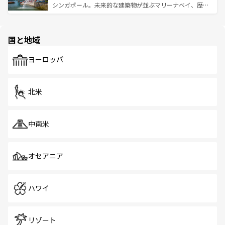
た文化、そして多様な観光資源が、訪れる旅人を魅了し続
うな絶景から文化的な体験まで、香港を存分に楽しみ尽く
シンガポール。未来的な建築物が並ぶマリーナベイ、歴史
ける。 なお、新着のタイ情報は
コンテンツ一覧
を参照して
そう。 なお、新着の香港情報は
コンテンツ一覧
を参照して
と伝統を感じられるエスニックタウン、多数の緑豊かな公
ほしい。
ほしい。
園や自然保護区など、自然が調和した近代的な景観と文化
の多様性あふれるカラフルな町は、どこを歩いても新しい
国と地域
発見がある。さらに、治安のよさや充実した公共交通機関
も、旅行者にとっては魅力的なポイント。グルメも豊富
で、ホーカーズは地元の風情を楽しめる外せないスポット
ヨーロッパ
だ。訪れる人を飽きさせないシンガポールで、多様な魅力
を体感しよう。 なお、新着のシンガポール情報は
コンテン
ツ一覧
を参照してほしい。
北米
中南米
オセアニア
ハワイ
リゾート