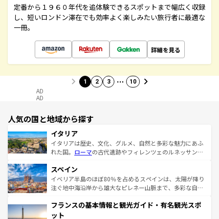
定番から１９６０年代を追体験できるスポットまで幅広く収録
し、短いロンドン滞在でも効率よく楽しみたい旅行者に最適な
一冊。
詳細を見る
…
1
2
3
10
AD
AD
人気の国と地域から探す
イタリア
イタリアは歴史、文化、グルメ、自然と多彩な魅力にあふ
れた国。
ローマ
の古代遺跡やフィレンツェのルネッサンス
美術、ヴェネツィアの運河など、歴史あるスポットはもち
スペイン
ろん、トスカーナの美しい田園風景やアマルフィ海岸の絶
景など、自然景観も見逃せない。観光の合間には、本場の
イベリア半島のほぼ80％を占めるスペインは、太陽が降り
ピザやパスタなど、絶品のイタリア料理を堪能することも
注ぐ地中海沿岸から雄大なピレネー山脈まで、多彩な自然
できる。朝目覚めてから夜眠るまで、すべての瞬間を楽し
と文化が詰まったヨーロッパ屈指の旅行先だ。多様な地域
フランスの基本情報と観光ガイド・有名観光スポ
ませてくれるイタリアで、忘れられない旅をしてみよう！
文化が根付くこの国では、情熱的なフラメンコ、熱気あふ
なお、新着のイタリア情報は
コンテンツ一覧
を参照してほ
れる闘牛、そして美味しいタパスが生活の一部となってい
ット