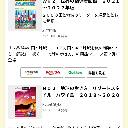
Ｗ０２ 世界の指導者図鑑 ２０２１
～２０２２年版
２０８の国と地域のリーダーを経歴ととも
に解説
旅の図鑑
2021.03.18 発売
『世界244の国と地域 １９７ヵ国と４７地域を旅の雑学とと
もに解説』に続く、「地球の歩き方」の図鑑シリーズ第２弾が
登場！
詳細を見る
Ｒ０２ 地球の歩き方 リゾートスタ
イル ハワイ島 ２０１９～２０２０
Resort Style
2018.11.14 発売
ハワイ島のダイナミックな自然は訪れる人々を魅了します。パ