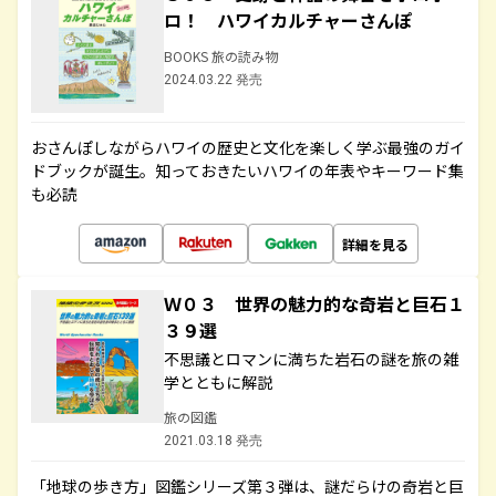
ロ！ ハワイカルチャーさんぽ
BOOKS 旅の読み物
2024.03.22 発売
おさんぽしながらハワイの歴史と文化を楽しく学ぶ最強のガイ
ドブックが誕生。知っておきたいハワイの年表やキーワード集
も必読
詳細を見る
Ｗ０３ 世界の魅力的な奇岩と巨石１
３９選
不思議とロマンに満ちた岩石の謎を旅の雑
学とともに解説
旅の図鑑
2021.03.18 発売
「地球の歩き方」図鑑シリーズ第３弾は、謎だらけの奇岩と巨