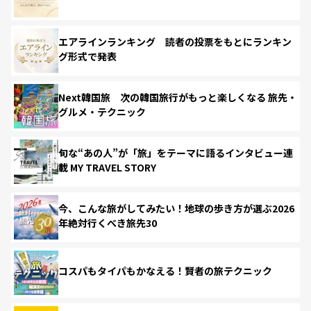
エアラインランキング 読者の投票をもとにランキン
グ形式で発表
Next韓国旅 次の韓国旅行がもっと楽しくなる 旅先・
グルメ・テクニック
旬な“あの人”が「旅」をテーマに語るインタビュー連
載 MY TRAVEL STORY
今、こんな旅がしてみたい！地球の歩き方が選ぶ2026
年絶対行くべき旅先30
コスパもタイパもかなえる！賢者の旅テクニック