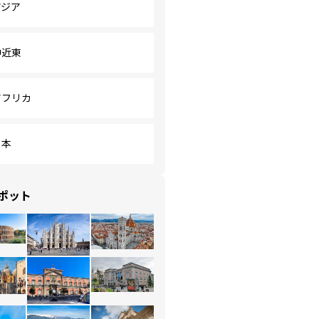
アジア
中近東
アフリカ
日本
ポット