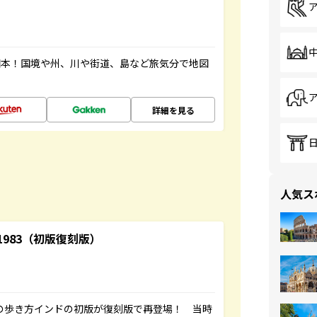
図本！国境や州、川や街道、島など旅気分で地図
詳細を見る
人気ス
-1983（初版復刻版）
球の歩き方インドの初版が復刻版で再登場！ 当時