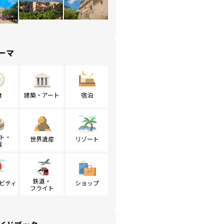
ーマ
食
建築・アート
宿泊
ト・
世界遺産
リゾート
戦
鉄道・
ビティ
ショップ
フライト