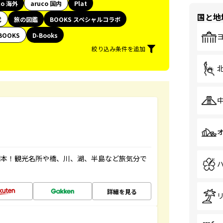
co 海外
aruco 国内
Plat
国と地
代
旅の図鑑
BOOKS スペシャルコラボ
BOOKS
D-Books
絞り込み条件を追加
図本！観光名所や橋、川、湖、半島など旅気分で
詳細を見る