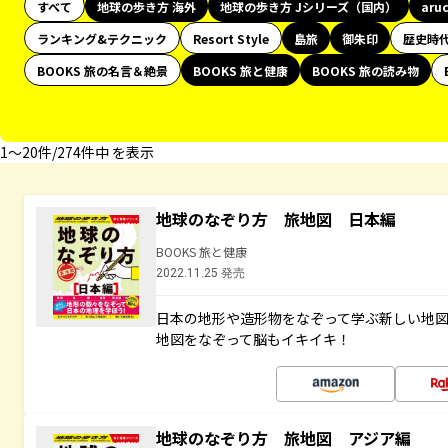
すべて
地球の歩き方 海外
地球の歩き方 Jシリーズ（国内）
aru
ランキング&テクニック
Resort Style
島旅
御朱印
歴史時
BOOKS 旅の名言＆絶景
BOOKS 旅と健康
BOOKS 旅の読み物
1〜20件/274件中 を表示
地球のなぞり方 旅地図 日本編
BOOKS 旅と健康
2022.11.25 発売
日本の地形や造形物をなぞって学ぶ新しい地
地図をなぞって脳もイキイキ！
地球のなぞり方 旅地図 アジア編