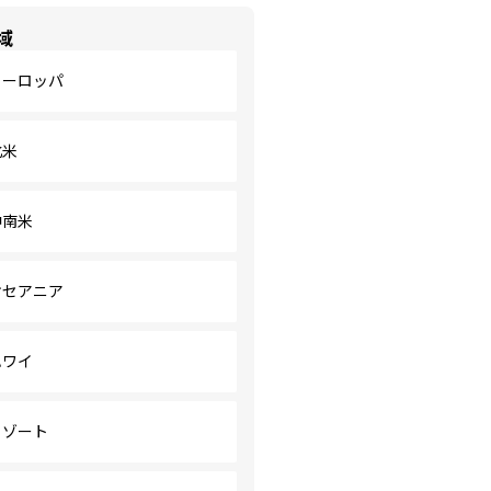
域
ヨーロッパ
北米
中南米
オセアニア
ハワイ
リゾート