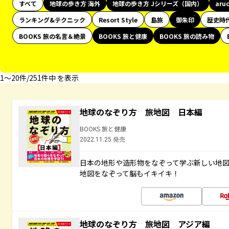
すべて
地球の歩き方 海外
地球の歩き方 Jシリーズ（国内）
aru
ランキング&テクニック
Resort Style
島旅
御朱印
歴史時
BOOKS 旅の名言＆絶景
BOOKS 旅と健康
BOOKS 旅の読み物
1〜20件/251件中 を表示
地球のなぞり方 旅地図 日本編
BOOKS 旅と健康
2022.11.25 発売
日本の地形や造形物をなぞって学ぶ新しい地
地図をなぞって脳もイキイキ！
地球のなぞり方 旅地図 アジア編