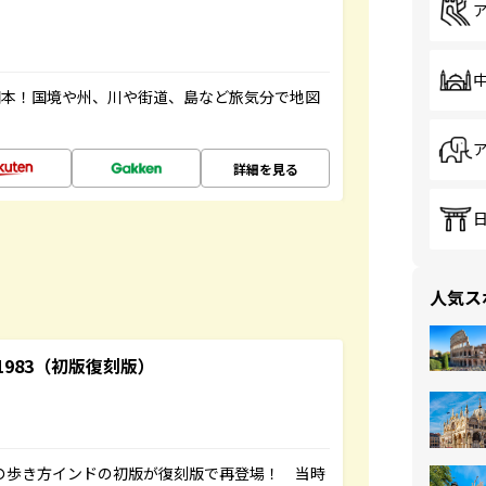
図本！国境や州、川や街道、島など旅気分で地図
詳細を見る
人気ス
-1983（初版復刻版）
球の歩き方インドの初版が復刻版で再登場！ 当時