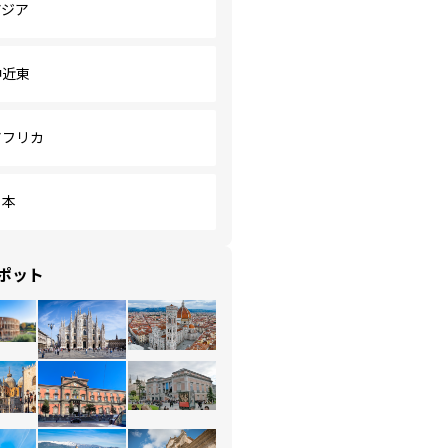
アジア
中近東
アフリカ
日本
ポット