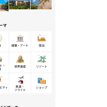
ーマ
食
建築・アート
宿泊
ト・
世界遺産
リゾート
戦
鉄道・
ビティ
ショップ
フライト