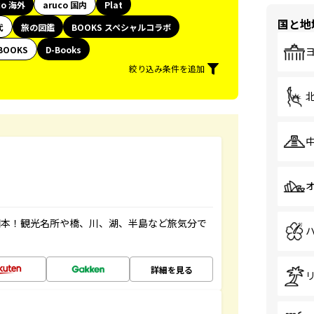
co 海外
aruco 国内
Plat
国と地
代
旅の図鑑
BOOKS スペシャルコラボ
BOOKS
D-Books
絞り込み条件を追加
図本！観光名所や橋、川、湖、半島など旅気分で
詳細を見る