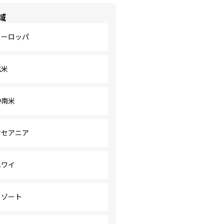
域
ヨーロッパ
北米
中南米
オセアニア
ハワイ
リゾート