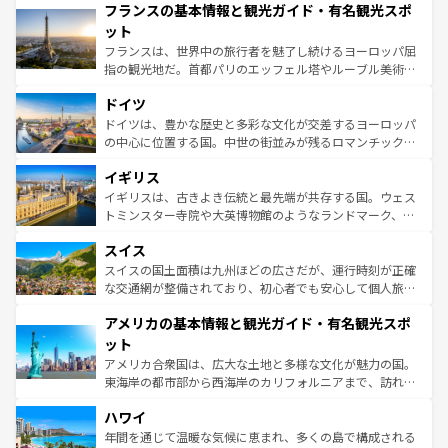
フランスの基本情報と観光ガイド・有名観光スポ
ませてくれるイタリアで、忘れられない旅をしてみよう！
文化が根付くこの国では、情熱的なフラメンコ、熱気あふ
なお、新着のイタリア情報は
コンテンツ一覧
を参照してほ
れる闘牛、そして美味しいタパスが生活の一部となってい
ット
しい。
る。首都マドリードの洗練された雰囲気や、バルセロナの
フランスは、世界中の旅行者を魅了し続けるヨーロッパ屈
アートに溢れた街角から、地方では古代ローマ遺跡や中世
指の観光地だ。首都パリのエッフェル塔やルーブル美術館
の城塞都市、穏やかなビーチリゾートまで多彩な表情を見
といった象徴的なスポットから、田舎町の古風な美しさま
せる。地方によって風土や気候が異なるスペインはその個
ドイツ
で、幅広い魅力が詰まっている。華麗な宮殿、歴史的な大
性で訪れる人を魅了する。 なお、新着のスペイン情報は
コ
聖堂、美しいビーチ、そして豊かな自然が、訪れる者を心
ドイツは、豊かな歴史と多彩な文化が交差するヨーロッパ
ンテンツ一覧
を参照してほしい。
から魅了する。また、フランスは美食の国としても知ら
の中心に位置する国。中世の街並みが残るロマンチック街
れ、フランス料理はユネスコ無形文化遺産にも登録されて
道から、未来を先取りするようなモダンな都市まで多様な
イギリス
いる。シャンパンの発祥地であるランス、プロヴァンスの
顔を持つこの国は、どこを歩いても飽きることがない。ベ
香り高いラベンダー畑など、多彩な楽しみ方が可能だ。さ
ルリンの文化的活気、バイエルン州のアルプスの絶景、そ
イギリスは、古きよき伝統と最先端が共存する国。ウェス
らに、パリ以外の地域にも魅力が溢れており、どの街角に
してライン川沿いのワイン畑といった風景は必見。ビール
トミンスター寺院や大英博物館のようなランドマーク、歴
も豊かな歴史と文化が息づいている。パリ以外の個性あふ
とソーセージを味わいながら地元の人と過ごす楽しい時間
史ある大学都市、美しい丘陵地帯や牧歌的な風景など、エ
れる地方に足を運ぶとそれぞれで全く異なる文化を体験で
スイス
は、お酒好きな人にはぜひ体験してほしい。 なお、新着の
リアごとに異なる魅力がある。また、優雅なアフタヌーン
きるだろう。 なお、新着のフランス情報は
コンテンツ一覧
ドイツ情報は
コンテンツ一覧
を参照してほしい。
ティー、ビール好きにはたまらない英国パブ、サッカー観
スイスの国土面積は九州ほどの広さだが、運行時刻が正確
を参照してほしい。
戦など、本場だからこそできる体験も豊富。イギリスを旅
な交通網が整備されており、初心者でも安心して個人旅行
して楽しみつくそう。 なお、新着のイギリス情報は
コンテ
を楽しめる。日本同様に時刻表どおりの旅が可能だ。中世
アメリカの基本情報と観光ガイド・有名観光スポ
ンツ一覧
を参照してほしい。
の建物がそのまま残る町や、スイスならではのユニークな
博物館もあり、アルプス観光だけでなく町歩きも満喫する
ット
ことができる。国民の所得が高いため物価も高いが、旅行
アメリカ合衆国は、広大な土地と多様な文化が魅力の国。
者向けの交通パス提供のサービスもあり、うまく活用すれ
東海岸の都市部から西海岸のカリフォルニアまで、訪れる
ば市内交通費無料で観光を楽しむこともできる。 なお、新
場所ごとに異なる風景と体験が待っている。ニューヨーク
着のスイス情報は
コンテンツ一覧
を参照してほしい。
ハワイ
のような巨大都市は、観光、ショッピング、エンターテイ
ンメントが詰まった刺激的なスポットだ。一方、アメリカ
年間を通じて温暖な気候に恵まれ、多くの島で構成される