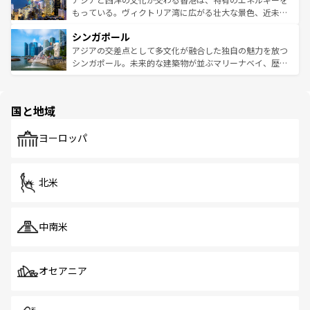
が旅行者を迎えてくれるので、きっと忘れられない旅にな
いビーチでリゾート気分を楽しむことができる。タイ料理
もっている。ヴィクトリア湾に広がる壮大な景色、近未来
るはずだ。 なお、新着のベトナム情報は
コンテンツ一覧
を
は世界的に有名で、屋台から高級レストランまで味覚を刺
的なアートスポット、そして歴史と現代が融合した町並
参照してほしい。
シンガポール
激する。気候は一年中温暖で、どの季節にも異なる楽しみ
み、どこを訪れても感動するはず。観光スポットが密集し
が待っている。親しみやすいタイの人々、仏教を中心とし
ており、効率よく見どころを回れるのも魅力。息をのむよ
アジアの交差点として多文化が融合した独自の魅力を放つ
た文化、そして多様な観光資源が、訪れる旅人を魅了し続
うな絶景から文化的な体験まで、香港を存分に楽しみ尽く
シンガポール。未来的な建築物が並ぶマリーナベイ、歴史
ける。 なお、新着のタイ情報は
コンテンツ一覧
を参照して
そう。 なお、新着の香港情報は
コンテンツ一覧
を参照して
と伝統を感じられるエスニックタウン、多数の緑豊かな公
ほしい。
ほしい。
園や自然保護区など、自然が調和した近代的な景観と文化
の多様性あふれるカラフルな町は、どこを歩いても新しい
国と地域
発見がある。さらに、治安のよさや充実した公共交通機関
も、旅行者にとっては魅力的なポイント。グルメも豊富
で、ホーカーズは地元の風情を楽しめる外せないスポット
ヨーロッパ
だ。訪れる人を飽きさせないシンガポールで、多様な魅力
を体感しよう。 なお、新着のシンガポール情報は
コンテン
ツ一覧
を参照してほしい。
北米
中南米
オセアニア