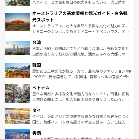
西部には大自然が広がり、グランドキャニオンやイエロー
ハワイは、どの島も独自の魅力をもっている。大自然の神
ストーン国立公園といった絶景が堪能できる。さらに、南
秘を感じたいなら、火山が生み出した壮大な景観を誇るハ
オーストラリアの基本情報と観光ガイド・有名観
部のニューオーリンズでは、音楽と美食が融合した独特の
ワイ島は見逃せない。また、定番の観光地といえばオアフ
文化が魅力。旅行者はアメリカの各地域で異なる魅力を楽
島だが、静かな自然を求めるならマウイ島やカウアイ島が
光スポット
しみながら、その多様性と豊かな歴史を感じることができ
おすすめ。エメラルドグリーンに輝く海をはじめ、豊かな
オーストラリアは、壮大な自然と多様な文化が魅力の国。
るだろう。車でのロードトリップや列車の旅も、アメリカ
文化や歴史が息づいている。「アロハスピリット」と呼ば
シドニーのシンボルであるシドニー・オペラハウス、オー
ならではの贅沢な旅のスタイルだ。 なお、新着のアメリカ
れるおもてなしの心で訪れる人々を迎えてくれるハワイの
ストラリア東海岸北部に広がる大サンゴ礁地帯グレートバ
情報は
コンテンツ一覧
を参照してほしい。
人々、おいしいローカルフードやハワイアンミュージッ
台湾
リアリーフや大陸中央部にそびえるウルル（エアーズロッ
ク、伝統的なフラダンスなど、すべてがハワイの魅力を彩
ク）、タスマニアの美しい原生林やケアンズの熱帯雨林な
日本から約４時間ほどでたどり着く台湾は、多彩な文化と
っている。訪れるたびに新しい発見と感動が待っているハ
ど、見どころがたくさん。また、カフェやワイン、オージ
自然が織りなす魅力的な観光地。活気あふれる大都市の台
ワイを、存分に味わってほしい。 なお、新着のハワイ情報
ービーフなどの食文化も豊かで、美味しいものであふれて
北やノスタルジックな町並みが人気な九份（ジォウフェ
は
コンテンツ一覧
を参照してほしい。
韓国
いる。アクティビティも充実しており、サーフィンやダイ
ン）、静ひつな山岳地帯である台湾東部など、都市の喧騒
ビング、ハイキングなど、アウトドア好きにはたまらな
と山間の静けさが共存しており、訪れる人に新しい発見と
歴史ある王朝文化が残る一方で、最先端のファッションやK
い。オーストラリアの多彩な魅力を存分に味わいつくそ
驚きをもたらしてくれる。また、奥深い台湾の食文化も魅
-POPで世界を席巻している韓国。首都ソウルの宮殿や伝統
う。 なお、新着のオーストラリア情報は
コンテンツ一覧
を
力で、夜市などの屋台グルメから高級料理、ヘルシーで美
家屋が並ぶエリアでは韓国の歴史と文化に浸ることがで
参照してほしい。
ベトナム
容にもいいと評判のスイーツなど、バラエティ豊かな料理
き、地方に足を延ばせば四季折々の自然美を楽しむことが
が味わえる。 なお、新着の台湾情報は
コンテンツ一覧
を参
できる。そして、キムチや焼肉、絶品のストリートフード
豊かな自然と多様な文化が魅力的なベトナム。南北に細長
照してほしい。
まで、さまざまな韓国料理が待っている。夜には、韓国な
く伸びる国土には、広大な田園風景や青々とした山々、世
らではのナイトライフも堪能できる。あたたかいホスピタ
界遺産に登録された壮大な自然景観が点在し、都市部では
タイ
リティに包まれながら、韓国の多彩な魅力を心ゆくまで味
急速な発展と共に伝統が息づく。ハノイの古い町並みやホ
わってみてほしい。 なお、新着の韓国情報は
コンテンツ一
ーチミン市のフランス統治時代の建物も、独特の雰囲気を
タイは、東南アジアに位置する豊かな自然と歴史が息づく
覧
を参照してほしい。
醸し出している。また、バラエティの豊かさとおいしさで
国だ。首都バンコクは高層ビルが立ち並ぶ一方、伝統的な
世界中の食通を魅了してやまないベトナム料理も魅力のひ
寺院や市場がいたるところに点在し、古きよき文化と現代
香港
とつ。フォーやバインミー、ベトナムコーヒーなどは、ぜ
の活気が交差している。北部ではチェンマイなどの山岳地
ひ現地で味わいたい。どの地域を訪れてもあたたかい人々
帯で自然と触れ合い、南部ではプーケットやクラビの美し
アジアと西洋の文化が交わる香港は、特有のエネルギーを