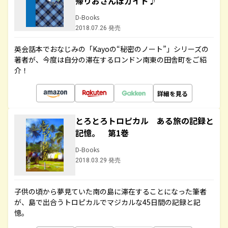
帰りおさんぽガイド♪
D-Books
2018.07.26 発売
英会話本でおなじみの「Kayoの“秘密のノート”」シリーズの
著者が、今度は自分の滞在するロンドン南東の田舎町をご紹
介！
詳細を見る
とろとろトロピカル ある旅の記録と
記憶。 第1巻
D-Books
2018.03.29 発売
子供の頃から夢見ていた南の島に滞在することになった筆者
が、島で出合うトロピカルでマジカルな45日間の記録と記
憶。