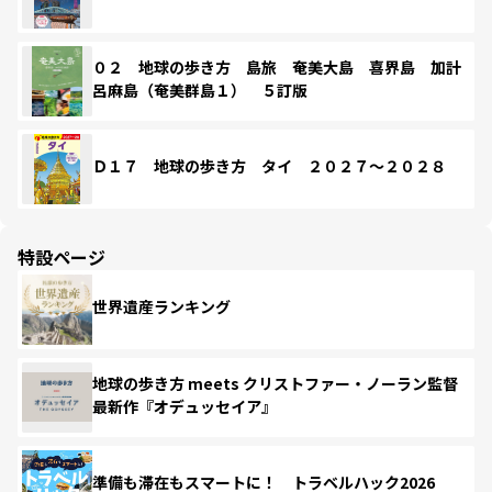
０２ 地球の歩き方 島旅 奄美大島 喜界島 加計
呂麻島（奄美群島１） ５訂版
Ｄ１７ 地球の歩き方 タイ ２０２７～２０２８
特設ページ
世界遺産ランキング
地球の歩き方 meets クリストファー・ノーラン監督
最新作『オデュッセイア』
準備も滞在もスマートに！ トラベルハック2026