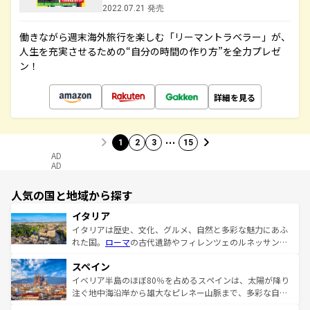
2022.07.21 発売
働きながら週末海外旅行を楽しむ「リーマントラベラー」が、
人生を充実させるための“自分の時間の作り方”を全力プレゼ
ン！
詳細を見る
…
1
2
3
15
AD
AD
人気の国と地域から探す
イタリア
イタリアは歴史、文化、グルメ、自然と多彩な魅力にあふ
れた国。
ローマ
の古代遺跡やフィレンツェのルネッサンス
美術、ヴェネツィアの運河など、歴史あるスポットはもち
スペイン
ろん、トスカーナの美しい田園風景やアマルフィ海岸の絶
景など、自然景観も見逃せない。観光の合間には、本場の
イベリア半島のほぼ80％を占めるスペインは、太陽が降り
ピザやパスタなど、絶品のイタリア料理を堪能することも
注ぐ地中海沿岸から雄大なピレネー山脈まで、多彩な自然
できる。朝目覚めてから夜眠るまで、すべての瞬間を楽し
と文化が詰まったヨーロッパ屈指の旅行先だ。多様な地域