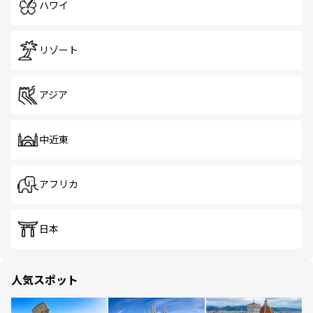
ハワイ
リゾート
アジア
中近東
アフリカ
日本
人気スポット