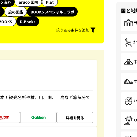
co 海外
aruco 国内
Plat
国と地
代
旅の図鑑
BOOKS スペシャルコラボ
BOOKS
D-Books
絞り込み条件を追加
図本！観光名所や橋、川、湖、半島など旅気分で
詳細を見る