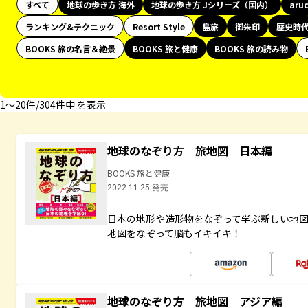
すべて
地球の歩き方 海外
地球の歩き方 Jシリーズ（国内）
aru
ランキング&テクニック
Resort Style
島旅
御朱印
歴史時
BOOKS 旅の名言＆絶景
BOOKS 旅と健康
BOOKS 旅の読み物
1〜20件/304件中 を表示
地球のなぞり方 旅地図 日本編
BOOKS 旅と健康
2022.11.25 発売
日本の地形や造形物をなぞって学ぶ新しい地
地図をなぞって脳もイキイキ！
地球のなぞり方 旅地図 アジア編