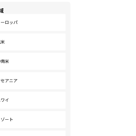
域
ヨーロッパ
北米
中南米
オセアニア
ハワイ
リゾート