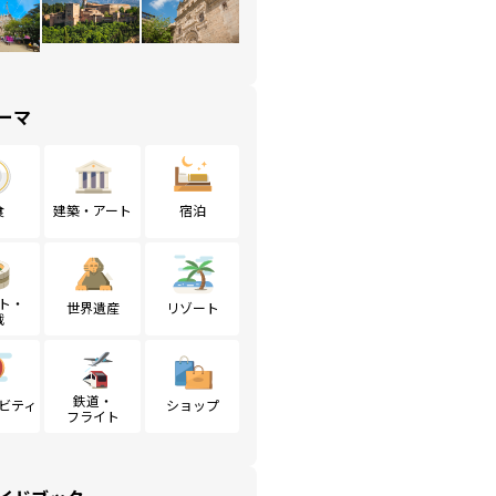
ーマ
食
建築・アート
宿泊
ト・
世界遺産
リゾート
戦
鉄道・
ビティ
ショップ
フライト