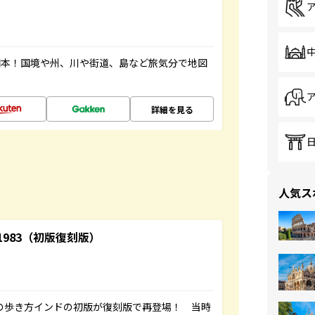
図本！国境や州、川や街道、島など旅気分で地図
詳細を見る
人気ス
-1983（初版復刻版）
球の歩き方インドの初版が復刻版で再登場！ 当時