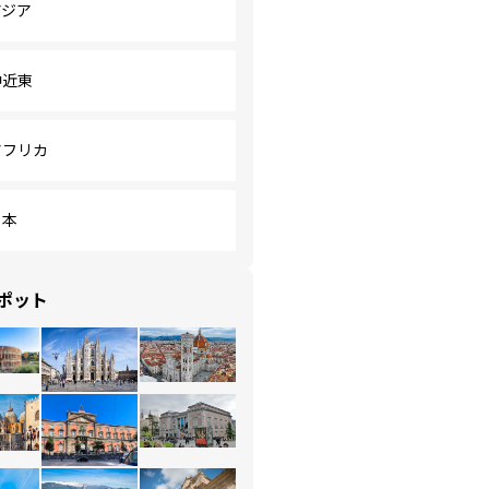
アジア
中近東
アフリカ
日本
ポット