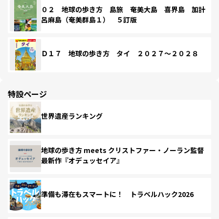
０２ 地球の歩き方 島旅 奄美大島 喜界島 加計
呂麻島（奄美群島１） ５訂版
Ｄ１７ 地球の歩き方 タイ ２０２７～２０２８
特設ページ
世界遺産ランキング
地球の歩き方 meets クリストファー・ノーラン監督
最新作『オデュッセイア』
準備も滞在もスマートに！ トラベルハック2026