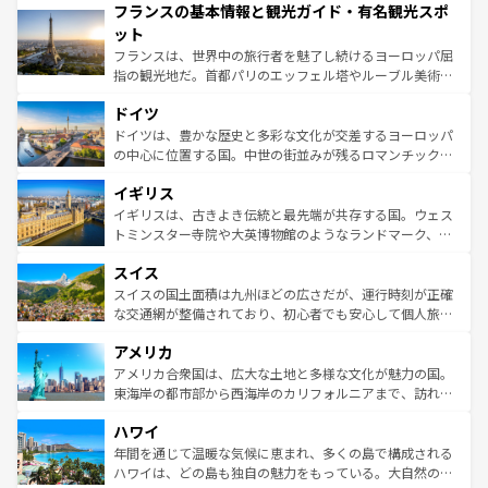
フランスの基本情報と観光ガイド・有名観光スポ
ませてくれるイタリアで、忘れられない旅をしてみよう！
文化が根付くこの国では、情熱的なフラメンコ、熱気あふ
なお、新着のイタリア情報は
コンテンツ一覧
を参照してほ
れる闘牛、そして美味しいタパスが生活の一部となってい
ット
しい。
る。首都マドリードの洗練された雰囲気や、バルセロナの
フランスは、世界中の旅行者を魅了し続けるヨーロッパ屈
アートに溢れた街角から、地方では古代ローマ遺跡や中世
指の観光地だ。首都パリのエッフェル塔やルーブル美術館
の城塞都市、穏やかなビーチリゾートまで多彩な表情を見
といった象徴的なスポットから、田舎町の古風な美しさま
せる。地方によって風土や気候が異なるスペインはその個
ドイツ
で、幅広い魅力が詰まっている。華麗な宮殿、歴史的な大
性で訪れる人を魅了する。 なお、新着のスペイン情報は
コ
聖堂、美しいビーチ、そして豊かな自然が、訪れる者を心
ドイツは、豊かな歴史と多彩な文化が交差するヨーロッパ
ンテンツ一覧
を参照してほしい。
から魅了する。また、フランスは美食の国としても知ら
の中心に位置する国。中世の街並みが残るロマンチック街
れ、フランス料理はユネスコ無形文化遺産にも登録されて
道から、未来を先取りするようなモダンな都市まで多様な
イギリス
いる。シャンパンの発祥地であるランス、プロヴァンスの
顔を持つこの国は、どこを歩いても飽きることがない。ベ
香り高いラベンダー畑など、多彩な楽しみ方が可能だ。さ
ルリンの文化的活気、バイエルン州のアルプスの絶景、そ
イギリスは、古きよき伝統と最先端が共存する国。ウェス
らに、パリ以外の地域にも魅力が溢れており、どの街角に
してライン川沿いのワイン畑といった風景は必見。ビール
トミンスター寺院や大英博物館のようなランドマーク、歴
も豊かな歴史と文化が息づいている。パリ以外の個性あふ
とソーセージを味わいながら地元の人と過ごす楽しい時間
史ある大学都市、美しい丘陵地帯や牧歌的な風景など、エ
れる地方に足を運ぶとそれぞれで全く異なる文化を体験で
スイス
は、お酒好きな人にはぜひ体験してほしい。 なお、新着の
リアごとに異なる魅力がある。また、優雅なアフタヌーン
きるだろう。 なお、新着のフランス情報は
コンテンツ一覧
ドイツ情報は
コンテンツ一覧
を参照してほしい。
ティー、ビール好きにはたまらない英国パブ、サッカー観
スイスの国土面積は九州ほどの広さだが、運行時刻が正確
を参照してほしい。
戦など、本場だからこそできる体験も豊富。イギリスを旅
な交通網が整備されており、初心者でも安心して個人旅行
して楽しみつくそう。 なお、新着のイギリス情報は
コンテ
を楽しめる。日本同様に時刻表どおりの旅が可能だ。中世
アメリカ
ンツ一覧
を参照してほしい。
の建物がそのまま残る町や、スイスならではのユニークな
博物館もあり、アルプス観光だけでなく町歩きも満喫する
アメリカ合衆国は、広大な土地と多様な文化が魅力の国。
ことができる。国民の所得が高いため物価も高いが、旅行
東海岸の都市部から西海岸のカリフォルニアまで、訪れる
者向けの交通パス提供のサービスもあり、うまく活用すれ
場所ごとに異なる風景と体験が待っている。ニューヨーク
ハワイ
ば市内交通費無料で観光を楽しむこともできる。 なお、新
のような巨大都市は、観光、ショッピング、エンターテイ
着のスイス情報は
コンテンツ一覧
を参照してほしい。
ンメントが詰まった刺激的なスポットだ。一方、アメリカ
年間を通じて温暖な気候に恵まれ、多くの島で構成される
西部には大自然が広がり、グランドキャニオンやイエロー
ハワイは、どの島も独自の魅力をもっている。大自然の神