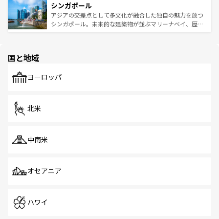
参照してほしい。
シンガポール
激する。気候は一年中温暖で、どの季節にも異なる楽しみ
み、どこを訪れても感動するはず。観光スポットが密集し
が待っている。親しみやすいタイの人々、仏教を中心とし
ており、効率よく見どころを回れるのも魅力。息をのむよ
アジアの交差点として多文化が融合した独自の魅力を放つ
た文化、そして多様な観光資源が、訪れる旅人を魅了し続
うな絶景から文化的な体験まで、香港を存分に楽しみ尽く
シンガポール。未来的な建築物が並ぶマリーナベイ、歴史
ける。 なお、新着のタイ情報は
コンテンツ一覧
を参照して
そう。 なお、新着の香港情報は
コンテンツ一覧
を参照して
と伝統を感じられるエスニックタウン、多数の緑豊かな公
ほしい。
ほしい。
園や自然保護区など、自然が調和した近代的な景観と文化
の多様性あふれるカラフルな町は、どこを歩いても新しい
国と地域
発見がある。さらに、治安のよさや充実した公共交通機関
も、旅行者にとっては魅力的なポイント。グルメも豊富
で、ホーカーズは地元の風情を楽しめる外せないスポット
ヨーロッパ
だ。訪れる人を飽きさせないシンガポールで、多様な魅力
を体感しよう。 なお、新着のシンガポール情報は
コンテン
ツ一覧
を参照してほしい。
北米
中南米
オセアニア
ハワイ