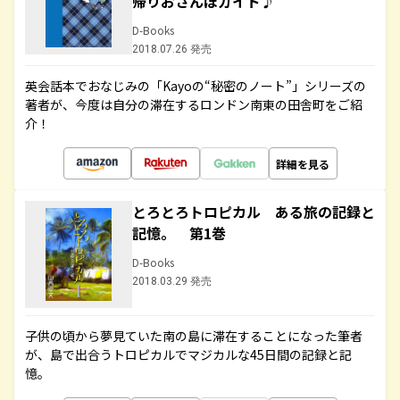
帰りおさんぽガイド♪
D-Books
2018.07.26 発売
英会話本でおなじみの「Kayoの“秘密のノート”」シリーズの
著者が、今度は自分の滞在するロンドン南東の田舎町をご紹
介！
詳細を見る
とろとろトロピカル ある旅の記録と
記憶。 第1巻
D-Books
2018.03.29 発売
子供の頃から夢見ていた南の島に滞在することになった筆者
が、島で出合うトロピカルでマジカルな45日間の記録と記
憶。