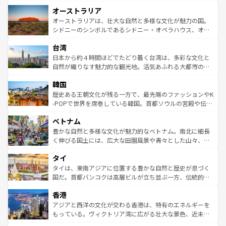
ストーン国立公園といった絶景が堪能できる。さらに、南
秘を感じたいなら、火山が生み出した壮大な景観を誇るハ
オーストラリア
部のニューオーリンズでは、音楽と美食が融合した独特の
ワイ島は見逃せない。また、定番の観光地といえばオアフ
文化が魅力。旅行者はアメリカの各地域で異なる魅力を楽
島だが、静かな自然を求めるならマウイ島やカウアイ島が
オーストラリアは、壮大な自然と多様な文化が魅力の国。
しみながら、その多様性と豊かな歴史を感じることができ
おすすめ。エメラルドグリーンに輝く海をはじめ、豊かな
シドニーのシンボルであるシドニー・オペラハウス、オー
るだろう。車でのロードトリップや列車の旅も、アメリカ
文化や歴史が息づいている。「アロハスピリット」と呼ば
ストラリア東海岸北部に広がる大サンゴ礁地帯グレートバ
ならではの贅沢な旅のスタイルだ。 なお、新着のアメリカ
台湾
れるおもてなしの心で訪れる人々を迎えてくれるハワイの
リアリーフや大陸中央部にそびえるウルル（エアーズロッ
情報は
コンテンツ一覧
を参照してほしい。
人々、おいしいローカルフードやハワイアンミュージッ
ク）、タスマニアの美しい原生林やケアンズの熱帯雨林な
日本から約４時間ほどでたどり着く台湾は、多彩な文化と
ク、伝統的なフラダンスなど、すべてがハワイの魅力を彩
ど、見どころがたくさん。また、カフェやワイン、オージ
自然が織りなす魅力的な観光地。活気あふれる大都市の台
っている。訪れるたびに新しい発見と感動が待っているハ
ービーフなどの食文化も豊かで、美味しいものであふれて
北やノスタルジックな町並みが人気な九份（ジォウフェ
ワイを、存分に味わってほしい。 なお、新着のハワイ情報
韓国
いる。アクティビティも充実しており、サーフィンやダイ
ン）、静ひつな山岳地帯である台湾東部など、都市の喧騒
は
コンテンツ一覧
を参照してほしい。
ビング、ハイキングなど、アウトドア好きにはたまらな
と山間の静けさが共存しており、訪れる人に新しい発見と
歴史ある王朝文化が残る一方で、最先端のファッションやK
い。オーストラリアの多彩な魅力を存分に味わいつくそ
驚きをもたらしてくれる。また、奥深い台湾の食文化も魅
-POPで世界を席巻している韓国。首都ソウルの宮殿や伝統
う。 なお、新着のオーストラリア情報は
コンテンツ一覧
を
力で、夜市などの屋台グルメから高級料理、ヘルシーで美
家屋が並ぶエリアでは韓国の歴史と文化に浸ることがで
参照してほしい。
ベトナム
容にもいいと評判のスイーツなど、バラエティ豊かな料理
き、地方に足を延ばせば四季折々の自然美を楽しむことが
が味わえる。 なお、新着の台湾情報は
コンテンツ一覧
を参
できる。そして、キムチや焼肉、絶品のストリートフード
豊かな自然と多様な文化が魅力的なベトナム。南北に細長
照してほしい。
まで、さまざまな韓国料理が待っている。夜には、韓国な
く伸びる国土には、広大な田園風景や青々とした山々、世
らではのナイトライフも堪能できる。あたたかいホスピタ
界遺産に登録された壮大な自然景観が点在し、都市部では
タイ
リティに包まれながら、韓国の多彩な魅力を心ゆくまで味
急速な発展と共に伝統が息づく。ハノイの古い町並みやホ
わってみてほしい。 なお、新着の韓国情報は
コンテンツ一
ーチミン市のフランス統治時代の建物も、独特の雰囲気を
タイは、東南アジアに位置する豊かな自然と歴史が息づく
覧
を参照してほしい。
醸し出している。また、バラエティの豊かさとおいしさで
国だ。首都バンコクは高層ビルが立ち並ぶ一方、伝統的な
世界中の食通を魅了してやまないベトナム料理も魅力のひ
寺院や市場がいたるところに点在し、古きよき文化と現代
香港
とつ。フォーやバインミー、ベトナムコーヒーなどは、ぜ
の活気が交差している。北部ではチェンマイなどの山岳地
ひ現地で味わいたい。どの地域を訪れてもあたたかい人々
帯で自然と触れ合い、南部ではプーケットやクラビの美し
アジアと西洋の文化が交わる香港は、特有のエネルギーを
が旅行者を迎えてくれるので、きっと忘れられない旅にな
いビーチでリゾート気分を楽しむことができる。タイ料理
もっている。ヴィクトリア湾に広がる壮大な景色、近未来
るはずだ。 なお、新着のベトナム情報は
コンテンツ一覧
を
は世界的に有名で、屋台から高級レストランまで味覚を刺
的なアートスポット、そして歴史と現代が融合した町並