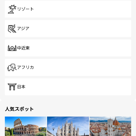
リゾート
アジア
中近東
アフリカ
日本
人気スポット