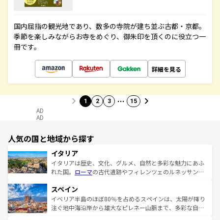
国内屈指の観光地であり、数多の寺院が建ち並ぶ古都・京都。
季節を楽しみながらお寺をめぐり、御朱印を頂くのに役立つ一
冊です。
詳細を見る
…
1
2
3
15
AD
AD
人気の国と地域から探す
イタリア
イタリアは歴史、文化、グルメ、自然と多彩な魅力にあふ
れた国。
ローマ
の古代遺跡やフィレンツェのルネッサンス
美術、ヴェネツィアの運河など、歴史あるスポットはもち
スペイン
ろん、トスカーナの美しい田園風景やアマルフィ海岸の絶
景など、自然景観も見逃せない。観光の合間には、本場の
イベリア半島のほぼ80％を占めるスペインは、太陽が降り
ピザやパスタなど、絶品のイタリア料理を堪能することも
注ぐ地中海沿岸から雄大なピレネー山脈まで、多彩な自然
できる。朝目覚めてから夜眠るまで、すべての瞬間を楽し
と文化が詰まったヨーロッパ屈指の旅行先だ。多様な地域