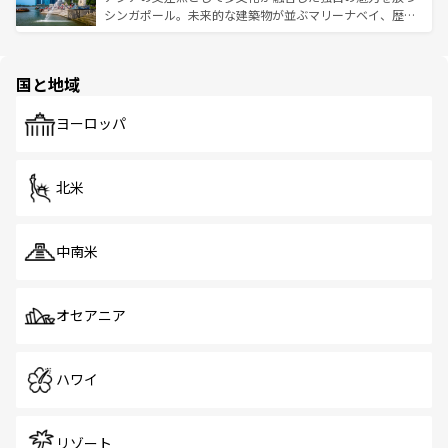
た文化、そして多様な観光資源が、訪れる旅人を魅了し続
うな絶景から文化的な体験まで、香港を存分に楽しみ尽く
シンガポール。未来的な建築物が並ぶマリーナベイ、歴史
ける。 なお、新着のタイ情報は
コンテンツ一覧
を参照して
そう。 なお、新着の香港情報は
コンテンツ一覧
を参照して
と伝統を感じられるエスニックタウン、多数の緑豊かな公
ほしい。
ほしい。
園や自然保護区など、自然が調和した近代的な景観と文化
の多様性あふれるカラフルな町は、どこを歩いても新しい
国と地域
発見がある。さらに、治安のよさや充実した公共交通機関
も、旅行者にとっては魅力的なポイント。グルメも豊富
で、ホーカーズは地元の風情を楽しめる外せないスポット
ヨーロッパ
だ。訪れる人を飽きさせないシンガポールで、多様な魅力
を体感しよう。 なお、新着のシンガポール情報は
コンテン
ツ一覧
を参照してほしい。
北米
中南米
オセアニア
ハワイ
リゾート