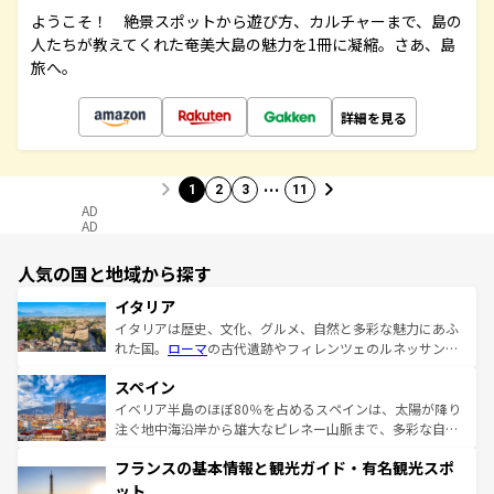
ようこそ！ 絶景スポットから遊び方、カルチャーまで、島の
人たちが教えてくれた奄美大島の魅力を1冊に凝縮。さあ、島
旅へ。
詳細を見る
…
1
2
3
11
AD
AD
人気の国と地域から探す
イタリア
イタリアは歴史、文化、グルメ、自然と多彩な魅力にあふ
れた国。
ローマ
の古代遺跡やフィレンツェのルネッサンス
美術、ヴェネツィアの運河など、歴史あるスポットはもち
スペイン
ろん、トスカーナの美しい田園風景やアマルフィ海岸の絶
景など、自然景観も見逃せない。観光の合間には、本場の
イベリア半島のほぼ80％を占めるスペインは、太陽が降り
ピザやパスタなど、絶品のイタリア料理を堪能することも
注ぐ地中海沿岸から雄大なピレネー山脈まで、多彩な自然
できる。朝目覚めてから夜眠るまで、すべての瞬間を楽し
と文化が詰まったヨーロッパ屈指の旅行先だ。多様な地域
フランスの基本情報と観光ガイド・有名観光スポ
ませてくれるイタリアで、忘れられない旅をしてみよう！
文化が根付くこの国では、情熱的なフラメンコ、熱気あふ
なお、新着のイタリア情報は
コンテンツ一覧
を参照してほ
れる闘牛、そして美味しいタパスが生活の一部となってい
ット