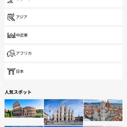
アジア
中近東
アフリカ
日本
人気スポット