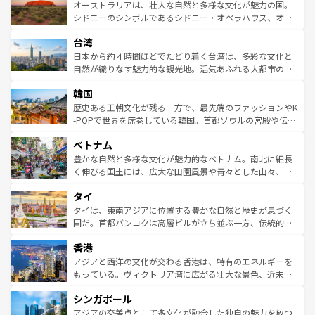
文化が魅力。旅行者はアメリカの各地域で異なる魅力を楽
島だが、静かな自然を求めるならマウイ島やカウアイ島が
オーストラリアは、壮大な自然と多様な文化が魅力の国。
しみながら、その多様性と豊かな歴史を感じることができ
おすすめ。エメラルドグリーンに輝く海をはじめ、豊かな
シドニーのシンボルであるシドニー・オペラハウス、オー
るだろう。車でのロードトリップや列車の旅も、アメリカ
文化や歴史が息づいている。「アロハスピリット」と呼ば
ストラリア東海岸北部に広がる大サンゴ礁地帯グレートバ
ならではの贅沢な旅のスタイルだ。 なお、新着のアメリカ
台湾
れるおもてなしの心で訪れる人々を迎えてくれるハワイの
リアリーフや大陸中央部にそびえるウルル（エアーズロッ
情報は
コンテンツ一覧
を参照してほしい。
人々、おいしいローカルフードやハワイアンミュージッ
ク）、タスマニアの美しい原生林やケアンズの熱帯雨林な
日本から約４時間ほどでたどり着く台湾は、多彩な文化と
ク、伝統的なフラダンスなど、すべてがハワイの魅力を彩
ど、見どころがたくさん。また、カフェやワイン、オージ
自然が織りなす魅力的な観光地。活気あふれる大都市の台
っている。訪れるたびに新しい発見と感動が待っているハ
ービーフなどの食文化も豊かで、美味しいものであふれて
北やノスタルジックな町並みが人気な九份（ジォウフェ
ワイを、存分に味わってほしい。 なお、新着のハワイ情報
韓国
いる。アクティビティも充実しており、サーフィンやダイ
ン）、静ひつな山岳地帯である台湾東部など、都市の喧騒
は
コンテンツ一覧
を参照してほしい。
ビング、ハイキングなど、アウトドア好きにはたまらな
と山間の静けさが共存しており、訪れる人に新しい発見と
歴史ある王朝文化が残る一方で、最先端のファッションやK
い。オーストラリアの多彩な魅力を存分に味わいつくそ
驚きをもたらしてくれる。また、奥深い台湾の食文化も魅
-POPで世界を席巻している韓国。首都ソウルの宮殿や伝統
う。 なお、新着のオーストラリア情報は
コンテンツ一覧
を
力で、夜市などの屋台グルメから高級料理、ヘルシーで美
家屋が並ぶエリアでは韓国の歴史と文化に浸ることがで
参照してほしい。
ベトナム
容にもいいと評判のスイーツなど、バラエティ豊かな料理
き、地方に足を延ばせば四季折々の自然美を楽しむことが
が味わえる。 なお、新着の台湾情報は
コンテンツ一覧
を参
できる。そして、キムチや焼肉、絶品のストリートフード
豊かな自然と多様な文化が魅力的なベトナム。南北に細長
照してほしい。
まで、さまざまな韓国料理が待っている。夜には、韓国な
く伸びる国土には、広大な田園風景や青々とした山々、世
らではのナイトライフも堪能できる。あたたかいホスピタ
界遺産に登録された壮大な自然景観が点在し、都市部では
タイ
リティに包まれながら、韓国の多彩な魅力を心ゆくまで味
急速な発展と共に伝統が息づく。ハノイの古い町並みやホ
わってみてほしい。 なお、新着の韓国情報は
コンテンツ一
ーチミン市のフランス統治時代の建物も、独特の雰囲気を
タイは、東南アジアに位置する豊かな自然と歴史が息づく
覧
を参照してほしい。
醸し出している。また、バラエティの豊かさとおいしさで
国だ。首都バンコクは高層ビルが立ち並ぶ一方、伝統的な
世界中の食通を魅了してやまないベトナム料理も魅力のひ
寺院や市場がいたるところに点在し、古きよき文化と現代
香港
とつ。フォーやバインミー、ベトナムコーヒーなどは、ぜ
の活気が交差している。北部ではチェンマイなどの山岳地
ひ現地で味わいたい。どの地域を訪れてもあたたかい人々
帯で自然と触れ合い、南部ではプーケットやクラビの美し
アジアと西洋の文化が交わる香港は、特有のエネルギーを
が旅行者を迎えてくれるので、きっと忘れられない旅にな
いビーチでリゾート気分を楽しむことができる。タイ料理
もっている。ヴィクトリア湾に広がる壮大な景色、近未来
るはずだ。 なお、新着のベトナム情報は
コンテンツ一覧
を
は世界的に有名で、屋台から高級レストランまで味覚を刺
的なアートスポット、そして歴史と現代が融合した町並
参照してほしい。
シンガポール
激する。気候は一年中温暖で、どの季節にも異なる楽しみ
み、どこを訪れても感動するはず。観光スポットが密集し
が待っている。親しみやすいタイの人々、仏教を中心とし
ており、効率よく見どころを回れるのも魅力。息をのむよ
アジアの交差点として多文化が融合した独自の魅力を放つ