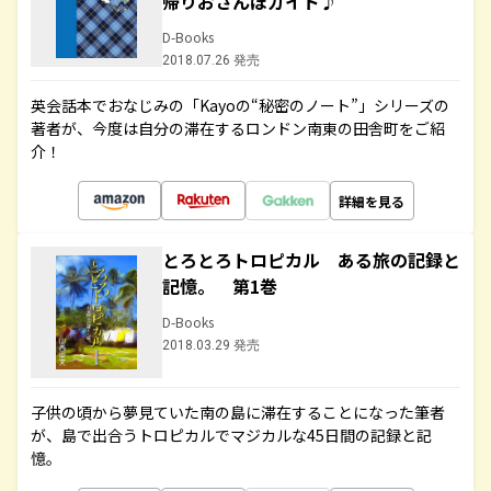
帰りおさんぽガイド♪
D-Books
2018.07.26 発売
英会話本でおなじみの「Kayoの“秘密のノート”」シリーズの
著者が、今度は自分の滞在するロンドン南東の田舎町をご紹
介！
詳細を見る
とろとろトロピカル ある旅の記録と
記憶。 第1巻
D-Books
2018.03.29 発売
子供の頃から夢見ていた南の島に滞在することになった筆者
が、島で出合うトロピカルでマジカルな45日間の記録と記
憶。