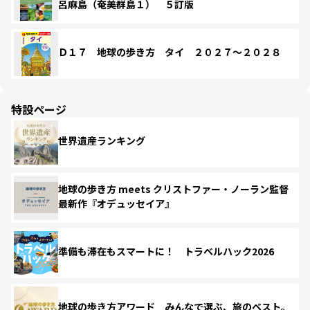
呂麻島（奄美群島１） ５訂版
Ｄ１７ 地球の歩き方 タイ ２０２７～２０２８
特設ページ
世界遺産ランキング
地球の歩き方 meets クリストファー・ノーラン監督
最新作『オデュッセイア』
準備も滞在もスマートに！ トラベルハック2026
地球の歩き方アワード みんなで選ぶ、旅のベスト。