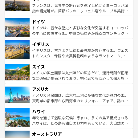
しい。
る。首都マドリードの洗練された雰囲気や、バルセロナの
フランスは、世界中の旅行者を魅了し続けるヨーロッパ屈
アートに溢れた街角から、地方では古代ローマ遺跡や中世
指の観光地だ。首都パリのエッフェル塔やルーブル美術館
の城塞都市、穏やかなビーチリゾートまで多彩な表情を見
といった象徴的なスポットから、田舎町の古風な美しさま
せる。地方によって風土や気候が異なるスペインはその個
ドイツ
で、幅広い魅力が詰まっている。華麗な宮殿、歴史的な大
性で訪れる人を魅了する。 なお、新着のスペイン情報は
コ
聖堂、美しいビーチ、そして豊かな自然が、訪れる者を心
ドイツは、豊かな歴史と多彩な文化が交差するヨーロッパ
ンテンツ一覧
を参照してほしい。
から魅了する。また、フランスは美食の国としても知ら
の中心に位置する国。中世の街並みが残るロマンチック街
れ、フランス料理はユネスコ無形文化遺産にも登録されて
道から、未来を先取りするようなモダンな都市まで多様な
イギリス
いる。シャンパンの発祥地であるランス、プロヴァンスの
顔を持つこの国は、どこを歩いても飽きることがない。ベ
香り高いラベンダー畑など、多彩な楽しみ方が可能だ。さ
ルリンの文化的活気、バイエルン州のアルプスの絶景、そ
イギリスは、古きよき伝統と最先端が共存する国。ウェス
らに、パリ以外の地域にも魅力が溢れており、どの街角に
してライン川沿いのワイン畑といった風景は必見。ビール
トミンスター寺院や大英博物館のようなランドマーク、歴
も豊かな歴史と文化が息づいている。パリ以外の個性あふ
とソーセージを味わいながら地元の人と過ごす楽しい時間
史ある大学都市、美しい丘陵地帯や牧歌的な風景など、エ
れる地方に足を運ぶとそれぞれで全く異なる文化を体験で
スイス
は、お酒好きな人にはぜひ体験してほしい。 なお、新着の
リアごとに異なる魅力がある。また、優雅なアフタヌーン
きるだろう。 なお、新着のフランス情報は
コンテンツ一覧
ドイツ情報は
コンテンツ一覧
を参照してほしい。
ティー、ビール好きにはたまらない英国パブ、サッカー観
スイスの国土面積は九州ほどの広さだが、運行時刻が正確
を参照してほしい。
戦など、本場だからこそできる体験も豊富。イギリスを旅
な交通網が整備されており、初心者でも安心して個人旅行
して楽しみつくそう。 なお、新着のイギリス情報は
コンテ
を楽しめる。日本同様に時刻表どおりの旅が可能だ。中世
アメリカ
ンツ一覧
を参照してほしい。
の建物がそのまま残る町や、スイスならではのユニークな
博物館もあり、アルプス観光だけでなく町歩きも満喫する
アメリカ合衆国は、広大な土地と多様な文化が魅力の国。
ことができる。国民の所得が高いため物価も高いが、旅行
東海岸の都市部から西海岸のカリフォルニアまで、訪れる
者向けの交通パス提供のサービスもあり、うまく活用すれ
場所ごとに異なる風景と体験が待っている。ニューヨーク
ハワイ
ば市内交通費無料で観光を楽しむこともできる。 なお、新
のような巨大都市は、観光、ショッピング、エンターテイ
着のスイス情報は
コンテンツ一覧
を参照してほしい。
ンメントが詰まった刺激的なスポットだ。一方、アメリカ
年間を通じて温暖な気候に恵まれ、多くの島で構成される
西部には大自然が広がり、グランドキャニオンやイエロー
ハワイは、どの島も独自の魅力をもっている。大自然の神
ストーン国立公園といった絶景が堪能できる。さらに、南
秘を感じたいなら、火山が生み出した壮大な景観を誇るハ
オーストラリア
部のニューオーリンズでは、音楽と美食が融合した独特の
ワイ島は見逃せない。また、定番の観光地といえばオアフ