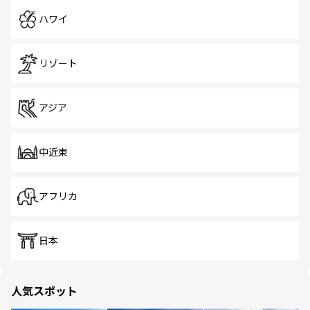
ハワイ
リゾート
アジア
中近東
アフリカ
日本
人気スポット