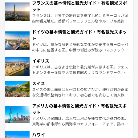
フランスの基本情報と観光ガイド・有名観光スポ
ませてくれるイタリアで、忘れられない旅をしてみよう！
文化が根付くこの国では、情熱的なフラメンコ、熱気あふ
なお、新着のイタリア情報は
コンテンツ一覧
を参照してほ
れる闘牛、そして美味しいタパスが生活の一部となってい
ット
しい。
る。首都マドリードの洗練された雰囲気や、バルセロナの
フランスは、世界中の旅行者を魅了し続けるヨーロッパ屈
アートに溢れた街角から、地方では古代ローマ遺跡や中世
指の観光地だ。首都パリのエッフェル塔やルーブル美術館
の城塞都市、穏やかなビーチリゾートまで多彩な表情を見
といった象徴的なスポットから、田舎町の古風な美しさま
せる。地方によって風土や気候が異なるスペインはその個
ドイツの基本情報と観光ガイド・有名観光スポッ
で、幅広い魅力が詰まっている。華麗な宮殿、歴史的な大
性で訪れる人を魅了する。 なお、新着のスペイン情報は
コ
聖堂、美しいビーチ、そして豊かな自然が、訪れる者を心
ト
ンテンツ一覧
を参照してほしい。
から魅了する。また、フランスは美食の国としても知ら
ドイツは、豊かな歴史と多彩な文化が交差するヨーロッパ
れ、フランス料理はユネスコ無形文化遺産にも登録されて
の中心に位置する国。中世の街並みが残るロマンチック街
いる。シャンパンの発祥地であるランス、プロヴァンスの
道から、未来を先取りするようなモダンな都市まで多様な
香り高いラベンダー畑など、多彩な楽しみ方が可能だ。さ
イギリス
顔を持つこの国は、どこを歩いても飽きることがない。ベ
らに、パリ以外の地域にも魅力が溢れており、どの街角に
ルリンの文化的活気、バイエルン州のアルプスの絶景、そ
イギリスは、古きよき伝統と最先端が共存する国。ウェス
も豊かな歴史と文化が息づいている。パリ以外の個性あふ
してライン川沿いのワイン畑といった風景は必見。ビール
トミンスター寺院や大英博物館のようなランドマーク、歴
れる地方に足を運ぶとそれぞれで全く異なる文化を体験で
とソーセージを味わいながら地元の人と過ごす楽しい時間
史ある大学都市、美しい丘陵地帯や牧歌的な風景など、エ
きるだろう。 なお、新着のフランス情報は
コンテンツ一覧
スイス
は、お酒好きな人にはぜひ体験してほしい。 なお、新着の
リアごとに異なる魅力がある。また、優雅なアフタヌーン
を参照してほしい。
ドイツ情報は
コンテンツ一覧
を参照してほしい。
ティー、ビール好きにはたまらない英国パブ、サッカー観
スイスの国土面積は九州ほどの広さだが、運行時刻が正確
戦など、本場だからこそできる体験も豊富。イギリスを旅
な交通網が整備されており、初心者でも安心して個人旅行
して楽しみつくそう。 なお、新着のイギリス情報は
コンテ
を楽しめる。日本同様に時刻表どおりの旅が可能だ。中世
アメリカの基本情報と観光ガイド・有名観光スポ
ンツ一覧
を参照してほしい。
の建物がそのまま残る町や、スイスならではのユニークな
博物館もあり、アルプス観光だけでなく町歩きも満喫する
ット
ことができる。国民の所得が高いため物価も高いが、旅行
アメリカ合衆国は、広大な土地と多様な文化が魅力の国。
者向けの交通パス提供のサービスもあり、うまく活用すれ
東海岸の都市部から西海岸のカリフォルニアまで、訪れる
ば市内交通費無料で観光を楽しむこともできる。 なお、新
場所ごとに異なる風景と体験が待っている。ニューヨーク
着のスイス情報は
コンテンツ一覧
を参照してほしい。
ハワイ
のような巨大都市は、観光、ショッピング、エンターテイ