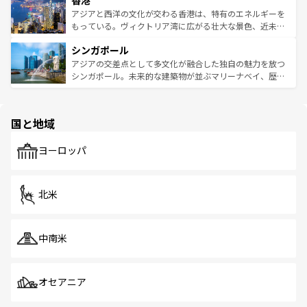
香港
の活気が交差している。北部ではチェンマイなどの山岳地
ひ現地で味わいたい。どの地域を訪れてもあたたかい人々
帯で自然と触れ合い、南部ではプーケットやクラビの美し
アジアと西洋の文化が交わる香港は、特有のエネルギーを
が旅行者を迎えてくれるので、きっと忘れられない旅にな
いビーチでリゾート気分を楽しむことができる。タイ料理
もっている。ヴィクトリア湾に広がる壮大な景色、近未来
るはずだ。 なお、新着のベトナム情報は
コンテンツ一覧
を
は世界的に有名で、屋台から高級レストランまで味覚を刺
的なアートスポット、そして歴史と現代が融合した町並
参照してほしい。
シンガポール
激する。気候は一年中温暖で、どの季節にも異なる楽しみ
み、どこを訪れても感動するはず。観光スポットが密集し
が待っている。親しみやすいタイの人々、仏教を中心とし
ており、効率よく見どころを回れるのも魅力。息をのむよ
アジアの交差点として多文化が融合した独自の魅力を放つ
た文化、そして多様な観光資源が、訪れる旅人を魅了し続
うな絶景から文化的な体験まで、香港を存分に楽しみ尽く
シンガポール。未来的な建築物が並ぶマリーナベイ、歴史
ける。 なお、新着のタイ情報は
コンテンツ一覧
を参照して
そう。 なお、新着の香港情報は
コンテンツ一覧
を参照して
と伝統を感じられるエスニックタウン、多数の緑豊かな公
ほしい。
ほしい。
園や自然保護区など、自然が調和した近代的な景観と文化
の多様性あふれるカラフルな町は、どこを歩いても新しい
国と地域
発見がある。さらに、治安のよさや充実した公共交通機関
も、旅行者にとっては魅力的なポイント。グルメも豊富
で、ホーカーズは地元の風情を楽しめる外せないスポット
ヨーロッパ
だ。訪れる人を飽きさせないシンガポールで、多様な魅力
を体感しよう。 なお、新着のシンガポール情報は
コンテン
ツ一覧
を参照してほしい。
北米
中南米
オセアニア