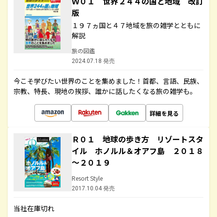
Ｗ０１ 世界２４４の国と地域 改訂
版
１９７ヵ国と４７地域を旅の雑学とともに
解説
旅の図鑑
2024.07.18 発売
今こそ学びたい世界のことを集めました！首都、言語、民族、
宗教、特長、現地の挨拶、誰かに話したくなる旅の雑学も。
詳細を見る
Ｒ０１ 地球の歩き方 リゾートスタ
イル ホノルル＆オアフ島 ２０１８
～２０１９
Resort Style
2017.10.04 発売
当社在庫切れ