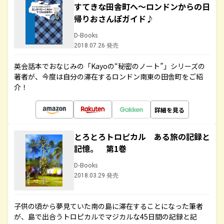
すてきな田舎町へ～ロンドンからの日
帰りおさんぽガイド♪
D-Books
2018.07.26 発売
英会話本でおなじみの「Kayoの“秘密のノート”」シリーズの
著者が、今度は自分の滞在するロンドン南東の田舎町をご紹
介！
詳細を見る
とろとろトロピカル ある旅の記録と
記憶。 第1巻
D-Books
2018.03.29 発売
子供の頃から夢見ていた南の島に滞在することになった筆者
が、島で出合うトロピカルでマジカルな45日間の記録と記