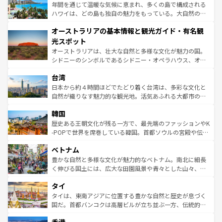
ンメントが詰まった刺激的なスポットだ。一方、アメリカ
年間を通じて温暖な気候に恵まれ、多くの島で構成される
西部には大自然が広がり、グランドキャニオンやイエロー
ハワイは、どの島も独自の魅力をもっている。大自然の神
ストーン国立公園といった絶景が堪能できる。さらに、南
秘を感じたいなら、火山が生み出した壮大な景観を誇るハ
オーストラリアの基本情報と観光ガイド・有名観
部のニューオーリンズでは、音楽と美食が融合した独特の
ワイ島は見逃せない。また、定番の観光地といえばオアフ
文化が魅力。旅行者はアメリカの各地域で異なる魅力を楽
島だが、静かな自然を求めるならマウイ島やカウアイ島が
光スポット
しみながら、その多様性と豊かな歴史を感じることができ
おすすめ。エメラルドグリーンに輝く海をはじめ、豊かな
オーストラリアは、壮大な自然と多様な文化が魅力の国。
るだろう。車でのロードトリップや列車の旅も、アメリカ
文化や歴史が息づいている。「アロハスピリット」と呼ば
シドニーのシンボルであるシドニー・オペラハウス、オー
ならではの贅沢な旅のスタイルだ。 なお、新着のアメリカ
れるおもてなしの心で訪れる人々を迎えてくれるハワイの
ストラリア東海岸北部に広がる大サンゴ礁地帯グレートバ
情報は
コンテンツ一覧
を参照してほしい。
人々、おいしいローカルフードやハワイアンミュージッ
台湾
リアリーフや大陸中央部にそびえるウルル（エアーズロッ
ク、伝統的なフラダンスなど、すべてがハワイの魅力を彩
ク）、タスマニアの美しい原生林やケアンズの熱帯雨林な
日本から約４時間ほどでたどり着く台湾は、多彩な文化と
っている。訪れるたびに新しい発見と感動が待っているハ
ど、見どころがたくさん。また、カフェやワイン、オージ
自然が織りなす魅力的な観光地。活気あふれる大都市の台
ワイを、存分に味わってほしい。 なお、新着のハワイ情報
ービーフなどの食文化も豊かで、美味しいものであふれて
北やノスタルジックな町並みが人気な九份（ジォウフェ
は
コンテンツ一覧
を参照してほしい。
韓国
いる。アクティビティも充実しており、サーフィンやダイ
ン）、静ひつな山岳地帯である台湾東部など、都市の喧騒
ビング、ハイキングなど、アウトドア好きにはたまらな
と山間の静けさが共存しており、訪れる人に新しい発見と
歴史ある王朝文化が残る一方で、最先端のファッションやK
い。オーストラリアの多彩な魅力を存分に味わいつくそ
驚きをもたらしてくれる。また、奥深い台湾の食文化も魅
-POPで世界を席巻している韓国。首都ソウルの宮殿や伝統
う。 なお、新着のオーストラリア情報は
コンテンツ一覧
を
力で、夜市などの屋台グルメから高級料理、ヘルシーで美
家屋が並ぶエリアでは韓国の歴史と文化に浸ることがで
参照してほしい。
ベトナム
容にもいいと評判のスイーツなど、バラエティ豊かな料理
き、地方に足を延ばせば四季折々の自然美を楽しむことが
が味わえる。 なお、新着の台湾情報は
コンテンツ一覧
を参
できる。そして、キムチや焼肉、絶品のストリートフード
豊かな自然と多様な文化が魅力的なベトナム。南北に細長
照してほしい。
まで、さまざまな韓国料理が待っている。夜には、韓国な
く伸びる国土には、広大な田園風景や青々とした山々、世
らではのナイトライフも堪能できる。あたたかいホスピタ
界遺産に登録された壮大な自然景観が点在し、都市部では
タイ
リティに包まれながら、韓国の多彩な魅力を心ゆくまで味
急速な発展と共に伝統が息づく。ハノイの古い町並みやホ
わってみてほしい。 なお、新着の韓国情報は
コンテンツ一
ーチミン市のフランス統治時代の建物も、独特の雰囲気を
タイは、東南アジアに位置する豊かな自然と歴史が息づく
覧
を参照してほしい。
醸し出している。また、バラエティの豊かさとおいしさで
国だ。首都バンコクは高層ビルが立ち並ぶ一方、伝統的な
世界中の食通を魅了してやまないベトナム料理も魅力のひ
寺院や市場がいたるところに点在し、古きよき文化と現代
とつ。フォーやバインミー、ベトナムコーヒーなどは、ぜ