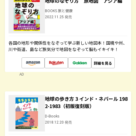
地球のなぞり方 旅地図 アジア編
BOOKS 旅と健康
2022.11.25 発売
各国の地形や関係性をなぞって学ぶ新しい地図本！国境や州、
川や街道、島など旅気分で地図をなぞって脳もイキイキ！
詳細を見る
AD
地球の歩き方 3 インド・ネパール 198
2-1983（初版復刻版）
D-Books
2018.12.20 発売