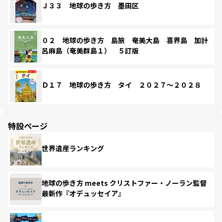
Ｊ３３ 地球の歩き方 墨田区
０２ 地球の歩き方 島旅 奄美大島 喜界島 加計
呂麻島（奄美群島１） ５訂版
Ｄ１７ 地球の歩き方 タイ ２０２７～２０２８
特設ページ
世界遺産ランキング
地球の歩き方 meets クリストファー・ノーラン監督
最新作『オデュッセイア』