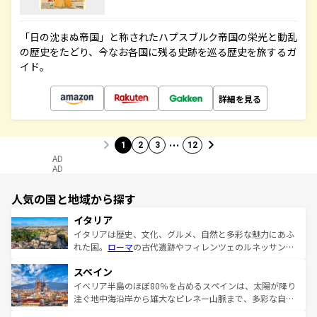
「日の沈まぬ帝国」と称されたハプスブルク帝国の栄光と動乱
の歴史をたどり、今なお各国に残る史跡を巡る歴史を旅するガ
イド。
詳細を見る
…
1
2
3
12
AD
AD
人気の国と地域から探す
イタリア
イタリアは歴史、文化、グルメ、自然と多彩な魅力にあふ
れた国。
ローマ
の古代遺跡やフィレンツェのルネッサンス
美術、ヴェネツィアの運河など、歴史あるスポットはもち
スペイン
ろん、トスカーナの美しい田園風景やアマルフィ海岸の絶
景など、自然景観も見逃せない。観光の合間には、本場の
イベリア半島のほぼ80％を占めるスペインは、太陽が降り
ピザやパスタなど、絶品のイタリア料理を堪能することも
注ぐ地中海沿岸から雄大なピレネー山脈まで、多彩な自然
できる。朝目覚めてから夜眠るまで、すべての瞬間を楽し
と文化が詰まったヨーロッパ屈指の旅行先だ。多様な地域