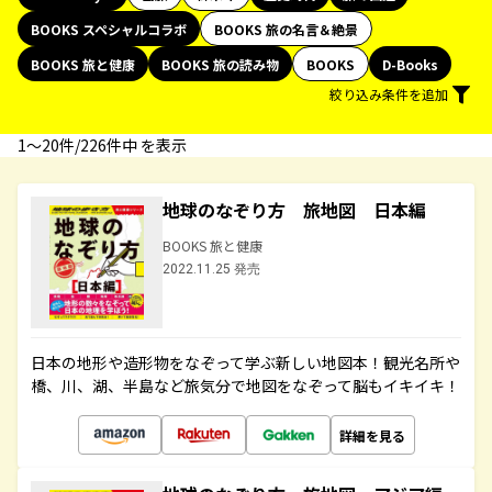
BOOKS スペシャルコラボ
BOOKS 旅の名言＆絶景
BOOKS 旅と健康
BOOKS 旅の読み物
BOOKS
D-Books
絞り込み条件を追加
1〜20件/226件中 を表示
地球のなぞり方 旅地図 日本編
BOOKS 旅と健康
2022.11.25 発売
日本の地形や造形物をなぞって学ぶ新しい地図本！観光名所や
橋、川、湖、半島など旅気分で地図をなぞって脳もイキイキ！
詳細を見る