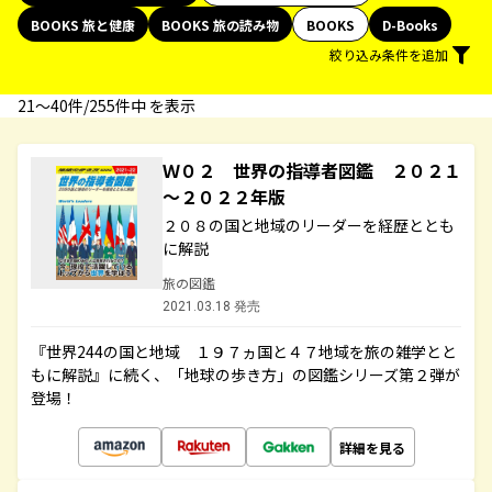
BOOKS 旅と健康
BOOKS 旅の読み物
BOOKS
D-Books
絞り込み条件を追加
21〜40件/255件中 を表示
Ｗ０２ 世界の指導者図鑑 ２０２１
～２０２２年版
２０８の国と地域のリーダーを経歴ととも
に解説
旅の図鑑
2021.03.18 発売
『世界244の国と地域 １９７ヵ国と４７地域を旅の雑学とと
もに解説』に続く、「地球の歩き方」の図鑑シリーズ第２弾が
登場！
詳細を見る