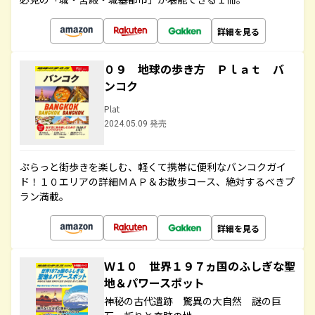
詳細を見る
０９ 地球の歩き方 Ｐｌａｔ バ
ンコク
Plat
2024.05.09 発売
ぷらっと街歩きを楽しむ、軽くて携帯に便利なバンコクガイ
ド！１０エリアの詳細ＭＡＰ＆お散歩コース、絶対するべきプ
ラン満載。
詳細を見る
Ｗ１０ 世界１９７ヵ国のふしぎな聖
地＆パワースポット
神秘の古代遺跡 驚異の大自然 謎の巨