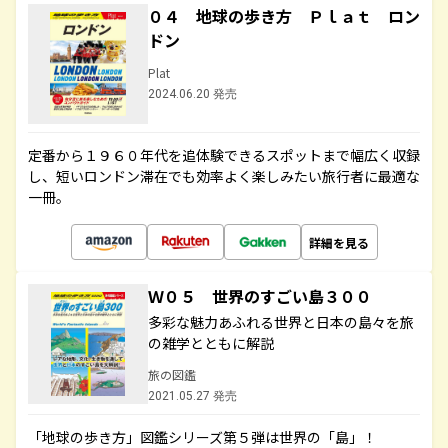
０４ 地球の歩き方 Ｐｌａｔ ロン
ドン
Plat
2024.06.20 発売
定番から１９６０年代を追体験できるスポットまで幅広く収録
し、短いロンドン滞在でも効率よく楽しみたい旅行者に最適な
一冊。
詳細を見る
Ｗ０５ 世界のすごい島３００
多彩な魅力あふれる世界と日本の島々を旅
の雑学とともに解説
旅の図鑑
2021.05.27 発売
「地球の歩き方」図鑑シリーズ第５弾は世界の「島」！