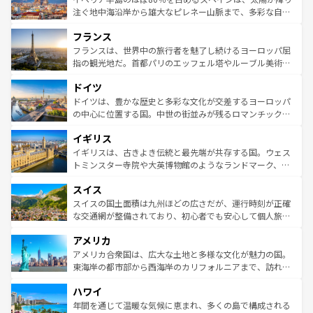
ピザやパスタなど、絶品のイタリア料理を堪能することも
注ぐ地中海沿岸から雄大なピレネー山脈まで、多彩な自然
できる。朝目覚めてから夜眠るまで、すべての瞬間を楽し
と文化が詰まったヨーロッパ屈指の旅行先だ。多様な地域
フランス
ませてくれるイタリアで、忘れられない旅をしてみよう！
文化が根付くこの国では、情熱的なフラメンコ、熱気あふ
なお、新着のイタリア情報は
コンテンツ一覧
を参照してほ
れる闘牛、そして美味しいタパスが生活の一部となってい
フランスは、世界中の旅行者を魅了し続けるヨーロッパ屈
しい。
る。首都マドリードの洗練された雰囲気や、バルセロナの
指の観光地だ。首都パリのエッフェル塔やルーブル美術館
アートに溢れた街角から、地方では古代ローマ遺跡や中世
といった象徴的なスポットから、田舎町の古風な美しさま
ドイツ
の城塞都市、穏やかなビーチリゾートまで多彩な表情を見
で、幅広い魅力が詰まっている。華麗な宮殿、歴史的な大
せる。地方によって風土や気候が異なるスペインはその個
聖堂、美しいビーチ、そして豊かな自然が、訪れる者を心
ドイツは、豊かな歴史と多彩な文化が交差するヨーロッパ
性で訪れる人を魅了する。 なお、新着のスペイン情報は
コ
から魅了する。また、フランスは美食の国としても知ら
の中心に位置する国。中世の街並みが残るロマンチック街
ンテンツ一覧
を参照してほしい。
れ、フランス料理はユネスコ無形文化遺産にも登録されて
道から、未来を先取りするようなモダンな都市まで多様な
イギリス
いる。シャンパンの発祥地であるランス、プロヴァンスの
顔を持つこの国は、どこを歩いても飽きることがない。ベ
香り高いラベンダー畑など、多彩な楽しみ方が可能だ。さ
ルリンの文化的活気、バイエルン州のアルプスの絶景、そ
イギリスは、古きよき伝統と最先端が共存する国。ウェス
らに、パリ以外の地域にも魅力が溢れており、どの街角に
してライン川沿いのワイン畑といった風景は必見。ビール
トミンスター寺院や大英博物館のようなランドマーク、歴
も豊かな歴史と文化が息づいている。パリ以外の個性あふ
とソーセージを味わいながら地元の人と過ごす楽しい時間
史ある大学都市、美しい丘陵地帯や牧歌的な風景など、エ
れる地方に足を運ぶとそれぞれで全く異なる文化を体験で
スイス
は、お酒好きな人にはぜひ体験してほしい。 なお、新着の
リアごとに異なる魅力がある。また、優雅なアフタヌーン
きるだろう。 なお、新着のフランス情報は
コンテンツ一覧
ドイツ情報は
コンテンツ一覧
を参照してほしい。
ティー、ビール好きにはたまらない英国パブ、サッカー観
スイスの国土面積は九州ほどの広さだが、運行時刻が正確
を参照してほしい。
戦など、本場だからこそできる体験も豊富。イギリスを旅
な交通網が整備されており、初心者でも安心して個人旅行
して楽しみつくそう。 なお、新着のイギリス情報は
コンテ
を楽しめる。日本同様に時刻表どおりの旅が可能だ。中世
アメリカ
ンツ一覧
を参照してほしい。
の建物がそのまま残る町や、スイスならではのユニークな
博物館もあり、アルプス観光だけでなく町歩きも満喫する
アメリカ合衆国は、広大な土地と多様な文化が魅力の国。
ことができる。国民の所得が高いため物価も高いが、旅行
東海岸の都市部から西海岸のカリフォルニアまで、訪れる
者向けの交通パス提供のサービスもあり、うまく活用すれ
場所ごとに異なる風景と体験が待っている。ニューヨーク
ハワイ
ば市内交通費無料で観光を楽しむこともできる。 なお、新
のような巨大都市は、観光、ショッピング、エンターテイ
着のスイス情報は
コンテンツ一覧
を参照してほしい。
ンメントが詰まった刺激的なスポットだ。一方、アメリカ
年間を通じて温暖な気候に恵まれ、多くの島で構成される