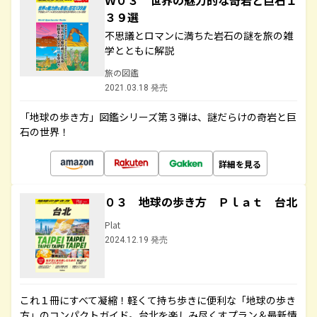
Ｗ０３ 世界の魅力的な奇岩と巨石１
３９選
不思議とロマンに満ちた岩石の謎を旅の雑
学とともに解説
旅の図鑑
2021.03.18 発売
「地球の歩き方」図鑑シリーズ第３弾は、謎だらけの奇岩と巨
石の世界！
詳細を見る
０３ 地球の歩き方 Ｐｌａｔ 台北
Plat
2024.12.19 発売
これ１冊にすべて凝縮！軽くて持ち歩きに便利な「地球の歩き
方」のコンパクトガイド。台北を楽しみ尽くすプラン＆最新情