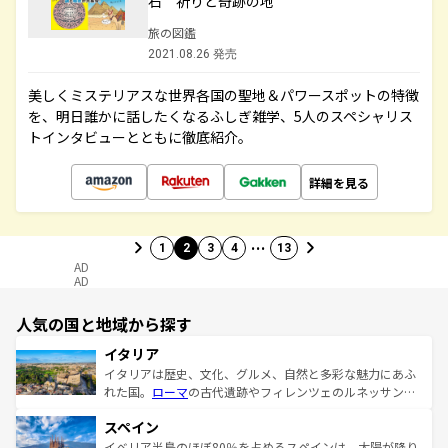
石 祈りと奇跡の地
旅の図鑑
2021.08.26 発売
美しくミステリアスな世界各国の聖地＆パワースポットの特徴
を、明日誰かに話したくなるふしぎ雑学、5人のスペシャリス
トインタビューとともに徹底紹介。
詳細を見る
…
1
2
3
4
13
AD
AD
人気の国と地域から探す
イタリア
イタリアは歴史、文化、グルメ、自然と多彩な魅力にあふ
れた国。
ローマ
の古代遺跡やフィレンツェのルネッサンス
美術、ヴェネツィアの運河など、歴史あるスポットはもち
スペイン
ろん、トスカーナの美しい田園風景やアマルフィ海岸の絶
景など、自然景観も見逃せない。観光の合間には、本場の
イベリア半島のほぼ80％を占めるスペインは、太陽が降り