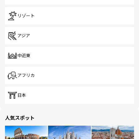
リゾート
アジア
中近東
アフリカ
日本
人気スポット