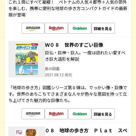
これ１冊にすべて凝縮！ ベトナムの人気４都市＋人気の郊外
を楽しむ、携帯に便利な地球の歩き方コンパクトガイドの最新
版が登場
詳細を見る
Ｗ０８ 世界のすごい巨像
巨仏・巨神・巨人。一度は訪れたい愛すべ
き巨大造形を解説
旅の図鑑
2021.08.12 発売
「地球の歩き方」図鑑シリーズ第８弾は、でっかい像・巨像で
す。世界のあちこちでさまざまな人々が色々な意図を持って立
ち上げてきた魅力的な巨像たち。
詳細を見る
０８ 地球の歩き方 Ｐｌａｔ スペ