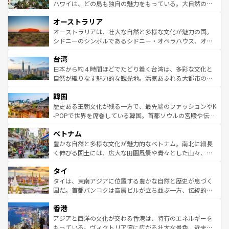
西部には大自然が広がり、グランドキャニオンやイエロー
ハワイは、どの島も独自の魅力をもっている。大自然の神
ストーン国立公園といった絶景が堪能できる。さらに、南
秘を感じたいなら、火山が生み出した壮大な景観を誇るハ
オーストラリア
部のニューオーリンズでは、音楽と美食が融合した独特の
ワイ島は見逃せない。また、定番の観光地といえばオアフ
文化が魅力。旅行者はアメリカの各地域で異なる魅力を楽
島だが、静かな自然を求めるならマウイ島やカウアイ島が
オーストラリアは、壮大な自然と多様な文化が魅力の国。
しみながら、その多様性と豊かな歴史を感じることができ
おすすめ。エメラルドグリーンに輝く海をはじめ、豊かな
シドニーのシンボルであるシドニー・オペラハウス、オー
るだろう。車でのロードトリップや列車の旅も、アメリカ
文化や歴史が息づいている。「アロハスピリット」と呼ば
ストラリア東海岸北部に広がる大サンゴ礁地帯グレートバ
ならではの贅沢な旅のスタイルだ。 なお、新着のアメリカ
台湾
れるおもてなしの心で訪れる人々を迎えてくれるハワイの
リアリーフや大陸中央部にそびえるウルル（エアーズロッ
情報は
コンテンツ一覧
を参照してほしい。
人々、おいしいローカルフードやハワイアンミュージッ
ク）、タスマニアの美しい原生林やケアンズの熱帯雨林な
日本から約４時間ほどでたどり着く台湾は、多彩な文化と
ク、伝統的なフラダンスなど、すべてがハワイの魅力を彩
ど、見どころがたくさん。また、カフェやワイン、オージ
自然が織りなす魅力的な観光地。活気あふれる大都市の台
っている。訪れるたびに新しい発見と感動が待っているハ
ービーフなどの食文化も豊かで、美味しいものであふれて
北やノスタルジックな町並みが人気な九份（ジォウフェ
ワイを、存分に味わってほしい。 なお、新着のハワイ情報
韓国
いる。アクティビティも充実しており、サーフィンやダイ
ン）、静ひつな山岳地帯である台湾東部など、都市の喧騒
は
コンテンツ一覧
を参照してほしい。
ビング、ハイキングなど、アウトドア好きにはたまらな
と山間の静けさが共存しており、訪れる人に新しい発見と
歴史ある王朝文化が残る一方で、最先端のファッションやK
い。オーストラリアの多彩な魅力を存分に味わいつくそ
驚きをもたらしてくれる。また、奥深い台湾の食文化も魅
-POPで世界を席巻している韓国。首都ソウルの宮殿や伝統
う。 なお、新着のオーストラリア情報は
コンテンツ一覧
を
力で、夜市などの屋台グルメから高級料理、ヘルシーで美
家屋が並ぶエリアでは韓国の歴史と文化に浸ることがで
参照してほしい。
ベトナム
容にもいいと評判のスイーツなど、バラエティ豊かな料理
き、地方に足を延ばせば四季折々の自然美を楽しむことが
が味わえる。 なお、新着の台湾情報は
コンテンツ一覧
を参
できる。そして、キムチや焼肉、絶品のストリートフード
豊かな自然と多様な文化が魅力的なベトナム。南北に細長
照してほしい。
まで、さまざまな韓国料理が待っている。夜には、韓国な
く伸びる国土には、広大な田園風景や青々とした山々、世
らではのナイトライフも堪能できる。あたたかいホスピタ
界遺産に登録された壮大な自然景観が点在し、都市部では
タイ
リティに包まれながら、韓国の多彩な魅力を心ゆくまで味
急速な発展と共に伝統が息づく。ハノイの古い町並みやホ
わってみてほしい。 なお、新着の韓国情報は
コンテンツ一
ーチミン市のフランス統治時代の建物も、独特の雰囲気を
タイは、東南アジアに位置する豊かな自然と歴史が息づく
覧
を参照してほしい。
醸し出している。また、バラエティの豊かさとおいしさで
国だ。首都バンコクは高層ビルが立ち並ぶ一方、伝統的な
世界中の食通を魅了してやまないベトナム料理も魅力のひ
寺院や市場がいたるところに点在し、古きよき文化と現代
香港
とつ。フォーやバインミー、ベトナムコーヒーなどは、ぜ
の活気が交差している。北部ではチェンマイなどの山岳地
ひ現地で味わいたい。どの地域を訪れてもあたたかい人々
帯で自然と触れ合い、南部ではプーケットやクラビの美し
アジアと西洋の文化が交わる香港は、特有のエネルギーを
が旅行者を迎えてくれるので、きっと忘れられない旅にな
いビーチでリゾート気分を楽しむことができる。タイ料理
もっている。ヴィクトリア湾に広がる壮大な景色、近未来