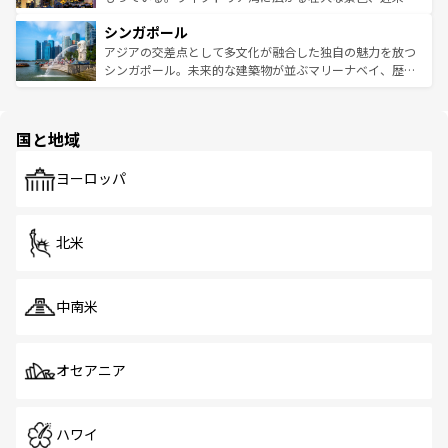
るはずだ。 なお、新着のベトナム情報は
コンテンツ一覧
を
は世界的に有名で、屋台から高級レストランまで味覚を刺
的なアートスポット、そして歴史と現代が融合した町並
参照してほしい。
シンガポール
激する。気候は一年中温暖で、どの季節にも異なる楽しみ
み、どこを訪れても感動するはず。観光スポットが密集し
が待っている。親しみやすいタイの人々、仏教を中心とし
ており、効率よく見どころを回れるのも魅力。息をのむよ
アジアの交差点として多文化が融合した独自の魅力を放つ
た文化、そして多様な観光資源が、訪れる旅人を魅了し続
うな絶景から文化的な体験まで、香港を存分に楽しみ尽く
シンガポール。未来的な建築物が並ぶマリーナベイ、歴史
ける。 なお、新着のタイ情報は
コンテンツ一覧
を参照して
そう。 なお、新着の香港情報は
コンテンツ一覧
を参照して
と伝統を感じられるエスニックタウン、多数の緑豊かな公
ほしい。
ほしい。
園や自然保護区など、自然が調和した近代的な景観と文化
の多様性あふれるカラフルな町は、どこを歩いても新しい
国と地域
発見がある。さらに、治安のよさや充実した公共交通機関
も、旅行者にとっては魅力的なポイント。グルメも豊富
で、ホーカーズは地元の風情を楽しめる外せないスポット
ヨーロッパ
だ。訪れる人を飽きさせないシンガポールで、多様な魅力
を体感しよう。 なお、新着のシンガポール情報は
コンテン
ツ一覧
を参照してほしい。
北米
中南米
オセアニア
ハワイ