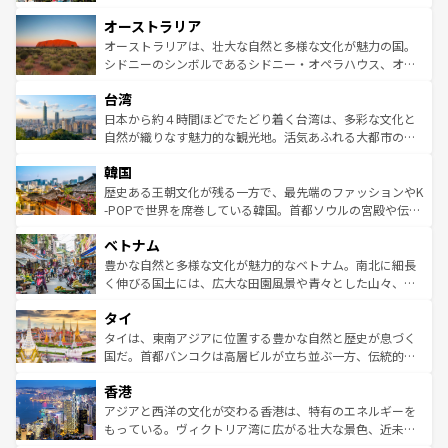
ストーン国立公園といった絶景が堪能できる。さらに、南
秘を感じたいなら、火山が生み出した壮大な景観を誇るハ
オーストラリア
部のニューオーリンズでは、音楽と美食が融合した独特の
ワイ島は見逃せない。また、定番の観光地といえばオアフ
文化が魅力。旅行者はアメリカの各地域で異なる魅力を楽
島だが、静かな自然を求めるならマウイ島やカウアイ島が
オーストラリアは、壮大な自然と多様な文化が魅力の国。
しみながら、その多様性と豊かな歴史を感じることができ
おすすめ。エメラルドグリーンに輝く海をはじめ、豊かな
シドニーのシンボルであるシドニー・オペラハウス、オー
るだろう。車でのロードトリップや列車の旅も、アメリカ
文化や歴史が息づいている。「アロハスピリット」と呼ば
ストラリア東海岸北部に広がる大サンゴ礁地帯グレートバ
ならではの贅沢な旅のスタイルだ。 なお、新着のアメリカ
台湾
れるおもてなしの心で訪れる人々を迎えてくれるハワイの
リアリーフや大陸中央部にそびえるウルル（エアーズロッ
情報は
コンテンツ一覧
を参照してほしい。
人々、おいしいローカルフードやハワイアンミュージッ
ク）、タスマニアの美しい原生林やケアンズの熱帯雨林な
日本から約４時間ほどでたどり着く台湾は、多彩な文化と
ク、伝統的なフラダンスなど、すべてがハワイの魅力を彩
ど、見どころがたくさん。また、カフェやワイン、オージ
自然が織りなす魅力的な観光地。活気あふれる大都市の台
っている。訪れるたびに新しい発見と感動が待っているハ
ービーフなどの食文化も豊かで、美味しいものであふれて
北やノスタルジックな町並みが人気な九份（ジォウフェ
ワイを、存分に味わってほしい。 なお、新着のハワイ情報
韓国
いる。アクティビティも充実しており、サーフィンやダイ
ン）、静ひつな山岳地帯である台湾東部など、都市の喧騒
は
コンテンツ一覧
を参照してほしい。
ビング、ハイキングなど、アウトドア好きにはたまらな
と山間の静けさが共存しており、訪れる人に新しい発見と
歴史ある王朝文化が残る一方で、最先端のファッションやK
い。オーストラリアの多彩な魅力を存分に味わいつくそ
驚きをもたらしてくれる。また、奥深い台湾の食文化も魅
-POPで世界を席巻している韓国。首都ソウルの宮殿や伝統
う。 なお、新着のオーストラリア情報は
コンテンツ一覧
を
力で、夜市などの屋台グルメから高級料理、ヘルシーで美
家屋が並ぶエリアでは韓国の歴史と文化に浸ることがで
参照してほしい。
ベトナム
容にもいいと評判のスイーツなど、バラエティ豊かな料理
き、地方に足を延ばせば四季折々の自然美を楽しむことが
が味わえる。 なお、新着の台湾情報は
コンテンツ一覧
を参
できる。そして、キムチや焼肉、絶品のストリートフード
豊かな自然と多様な文化が魅力的なベトナム。南北に細長
照してほしい。
まで、さまざまな韓国料理が待っている。夜には、韓国な
く伸びる国土には、広大な田園風景や青々とした山々、世
らではのナイトライフも堪能できる。あたたかいホスピタ
界遺産に登録された壮大な自然景観が点在し、都市部では
タイ
リティに包まれながら、韓国の多彩な魅力を心ゆくまで味
急速な発展と共に伝統が息づく。ハノイの古い町並みやホ
わってみてほしい。 なお、新着の韓国情報は
コンテンツ一
ーチミン市のフランス統治時代の建物も、独特の雰囲気を
タイは、東南アジアに位置する豊かな自然と歴史が息づく
覧
を参照してほしい。
醸し出している。また、バラエティの豊かさとおいしさで
国だ。首都バンコクは高層ビルが立ち並ぶ一方、伝統的な
世界中の食通を魅了してやまないベトナム料理も魅力のひ
寺院や市場がいたるところに点在し、古きよき文化と現代
香港
とつ。フォーやバインミー、ベトナムコーヒーなどは、ぜ
の活気が交差している。北部ではチェンマイなどの山岳地
ひ現地で味わいたい。どの地域を訪れてもあたたかい人々
帯で自然と触れ合い、南部ではプーケットやクラビの美し
アジアと西洋の文化が交わる香港は、特有のエネルギーを
が旅行者を迎えてくれるので、きっと忘れられない旅にな
いビーチでリゾート気分を楽しむことができる。タイ料理
もっている。ヴィクトリア湾に広がる壮大な景色、近未来
るはずだ。 なお、新着のベトナム情報は
コンテンツ一覧
を
は世界的に有名で、屋台から高級レストランまで味覚を刺
的なアートスポット、そして歴史と現代が融合した町並