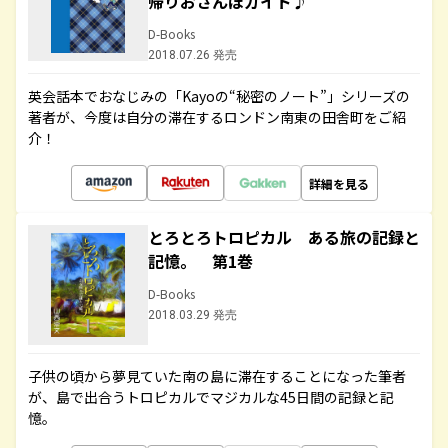
帰りおさんぽガイド♪
D-Books
2018.07.26 発売
英会話本でおなじみの「Kayoの“秘密のノート”」シリーズの
著者が、今度は自分の滞在するロンドン南東の田舎町をご紹
介！
詳細を見る
とろとろトロピカル ある旅の記録と
記憶。 第1巻
D-Books
2018.03.29 発売
子供の頃から夢見ていた南の島に滞在することになった筆者
が、島で出合うトロピカルでマジカルな45日間の記録と記
憶。