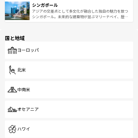
参照してほしい。
シンガポール
激する。気候は一年中温暖で、どの季節にも異なる楽しみ
み、どこを訪れても感動するはず。観光スポットが密集し
が待っている。親しみやすいタイの人々、仏教を中心とし
ており、効率よく見どころを回れるのも魅力。息をのむよ
アジアの交差点として多文化が融合した独自の魅力を放つ
た文化、そして多様な観光資源が、訪れる旅人を魅了し続
うな絶景から文化的な体験まで、香港を存分に楽しみ尽く
シンガポール。未来的な建築物が並ぶマリーナベイ、歴史
ける。 なお、新着のタイ情報は
コンテンツ一覧
を参照して
そう。 なお、新着の香港情報は
コンテンツ一覧
を参照して
と伝統を感じられるエスニックタウン、多数の緑豊かな公
ほしい。
ほしい。
園や自然保護区など、自然が調和した近代的な景観と文化
の多様性あふれるカラフルな町は、どこを歩いても新しい
国と地域
発見がある。さらに、治安のよさや充実した公共交通機関
も、旅行者にとっては魅力的なポイント。グルメも豊富
で、ホーカーズは地元の風情を楽しめる外せないスポット
ヨーロッパ
だ。訪れる人を飽きさせないシンガポールで、多様な魅力
を体感しよう。 なお、新着のシンガポール情報は
コンテン
ツ一覧
を参照してほしい。
北米
中南米
オセアニア
ハワイ