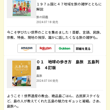
１９７ヵ国と４７地域を旅の雑学とともに
解説
旅の図鑑
2024.07.18 発売
今こそ学びたい世界のことを集めました！首都、言語、民族、
宗教、特長、現地の挨拶、誰かに話したくなる旅の雑学も。
詳細を見る
０１ 地球の歩き方 島旅 五島列
島 ４訂版
島旅
2024.07.04 発売
ようこそ！世界遺産の教会、絶品島ごはん、古民家ステイな
ど、島の人が教えてくれた五島の魅力をギュッと凝縮。さあ、
島旅へ。