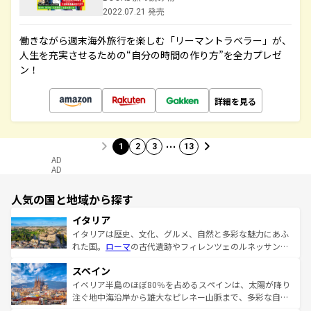
2022.07.21 発売
働きながら週末海外旅行を楽しむ「リーマントラベラー」が、
人生を充実させるための“自分の時間の作り方”を全力プレゼ
ン！
詳細を見る
…
1
2
3
13
AD
AD
人気の国と地域から探す
イタリア
イタリアは歴史、文化、グルメ、自然と多彩な魅力にあふ
れた国。
ローマ
の古代遺跡やフィレンツェのルネッサンス
美術、ヴェネツィアの運河など、歴史あるスポットはもち
スペイン
ろん、トスカーナの美しい田園風景やアマルフィ海岸の絶
景など、自然景観も見逃せない。観光の合間には、本場の
イベリア半島のほぼ80％を占めるスペインは、太陽が降り
ピザやパスタなど、絶品のイタリア料理を堪能することも
注ぐ地中海沿岸から雄大なピレネー山脈まで、多彩な自然
できる。朝目覚めてから夜眠るまで、すべての瞬間を楽し
と文化が詰まったヨーロッパ屈指の旅行先だ。多様な地域