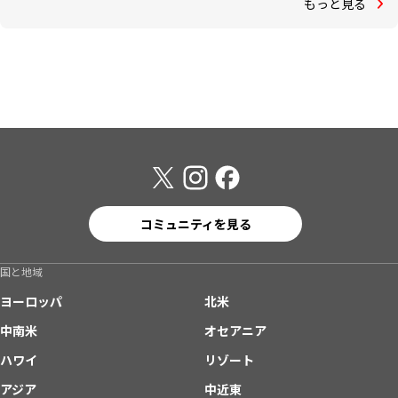
もっと見る
コミュニティを見る
国と地域
ヨーロッパ
北米
中南米
オセアニア
ハワイ
リゾート
アジア
中近東