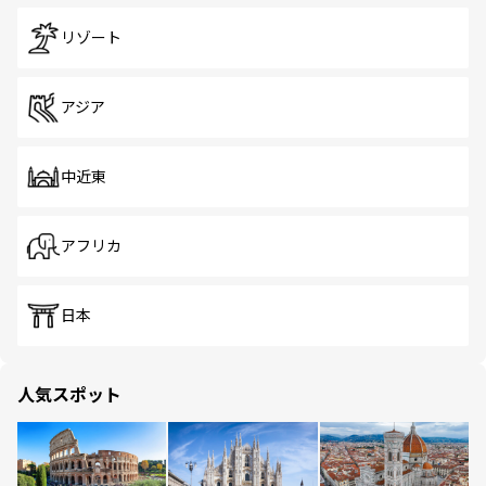
リゾート
アジア
中近東
アフリカ
日本
人気スポット