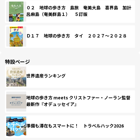
０２ 地球の歩き方 島旅 奄美大島 喜界島 加計
呂麻島（奄美群島１） ５訂版
Ｄ１７ 地球の歩き方 タイ ２０２７～２０２８
特設ページ
世界遺産ランキング
地球の歩き方 meets クリストファー・ノーラン監督
最新作『オデュッセイア』
準備も滞在もスマートに！ トラベルハック2026