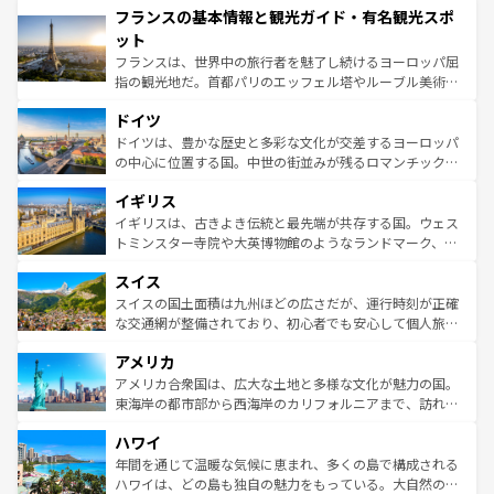
フランスの基本情報と観光ガイド・有名観光スポ
ませてくれるイタリアで、忘れられない旅をしてみよう！
文化が根付くこの国では、情熱的なフラメンコ、熱気あふ
なお、新着のイタリア情報は
コンテンツ一覧
を参照してほ
れる闘牛、そして美味しいタパスが生活の一部となってい
ット
しい。
る。首都マドリードの洗練された雰囲気や、バルセロナの
フランスは、世界中の旅行者を魅了し続けるヨーロッパ屈
アートに溢れた街角から、地方では古代ローマ遺跡や中世
指の観光地だ。首都パリのエッフェル塔やルーブル美術館
の城塞都市、穏やかなビーチリゾートまで多彩な表情を見
といった象徴的なスポットから、田舎町の古風な美しさま
せる。地方によって風土や気候が異なるスペインはその個
ドイツ
で、幅広い魅力が詰まっている。華麗な宮殿、歴史的な大
性で訪れる人を魅了する。 なお、新着のスペイン情報は
コ
聖堂、美しいビーチ、そして豊かな自然が、訪れる者を心
ドイツは、豊かな歴史と多彩な文化が交差するヨーロッパ
ンテンツ一覧
を参照してほしい。
から魅了する。また、フランスは美食の国としても知ら
の中心に位置する国。中世の街並みが残るロマンチック街
れ、フランス料理はユネスコ無形文化遺産にも登録されて
道から、未来を先取りするようなモダンな都市まで多様な
イギリス
いる。シャンパンの発祥地であるランス、プロヴァンスの
顔を持つこの国は、どこを歩いても飽きることがない。ベ
香り高いラベンダー畑など、多彩な楽しみ方が可能だ。さ
ルリンの文化的活気、バイエルン州のアルプスの絶景、そ
イギリスは、古きよき伝統と最先端が共存する国。ウェス
らに、パリ以外の地域にも魅力が溢れており、どの街角に
してライン川沿いのワイン畑といった風景は必見。ビール
トミンスター寺院や大英博物館のようなランドマーク、歴
も豊かな歴史と文化が息づいている。パリ以外の個性あふ
とソーセージを味わいながら地元の人と過ごす楽しい時間
史ある大学都市、美しい丘陵地帯や牧歌的な風景など、エ
れる地方に足を運ぶとそれぞれで全く異なる文化を体験で
スイス
は、お酒好きな人にはぜひ体験してほしい。 なお、新着の
リアごとに異なる魅力がある。また、優雅なアフタヌーン
きるだろう。 なお、新着のフランス情報は
コンテンツ一覧
ドイツ情報は
コンテンツ一覧
を参照してほしい。
ティー、ビール好きにはたまらない英国パブ、サッカー観
スイスの国土面積は九州ほどの広さだが、運行時刻が正確
を参照してほしい。
戦など、本場だからこそできる体験も豊富。イギリスを旅
な交通網が整備されており、初心者でも安心して個人旅行
して楽しみつくそう。 なお、新着のイギリス情報は
コンテ
を楽しめる。日本同様に時刻表どおりの旅が可能だ。中世
アメリカ
ンツ一覧
を参照してほしい。
の建物がそのまま残る町や、スイスならではのユニークな
博物館もあり、アルプス観光だけでなく町歩きも満喫する
アメリカ合衆国は、広大な土地と多様な文化が魅力の国。
ことができる。国民の所得が高いため物価も高いが、旅行
東海岸の都市部から西海岸のカリフォルニアまで、訪れる
者向けの交通パス提供のサービスもあり、うまく活用すれ
場所ごとに異なる風景と体験が待っている。ニューヨーク
ハワイ
ば市内交通費無料で観光を楽しむこともできる。 なお、新
のような巨大都市は、観光、ショッピング、エンターテイ
着のスイス情報は
コンテンツ一覧
を参照してほしい。
ンメントが詰まった刺激的なスポットだ。一方、アメリカ
年間を通じて温暖な気候に恵まれ、多くの島で構成される
西部には大自然が広がり、グランドキャニオンやイエロー
ハワイは、どの島も独自の魅力をもっている。大自然の神