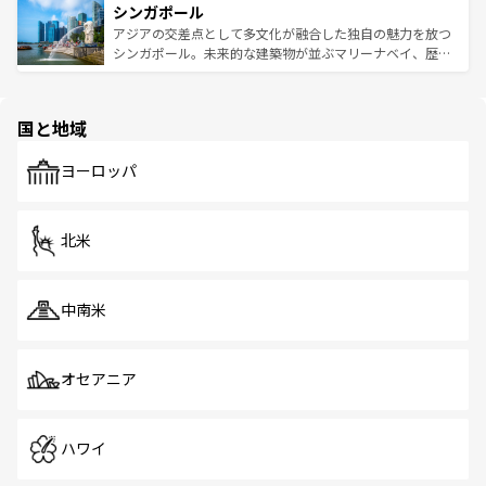
参照してほしい。
シンガポール
激する。気候は一年中温暖で、どの季節にも異なる楽しみ
み、どこを訪れても感動するはず。観光スポットが密集し
が待っている。親しみやすいタイの人々、仏教を中心とし
ており、効率よく見どころを回れるのも魅力。息をのむよ
アジアの交差点として多文化が融合した独自の魅力を放つ
た文化、そして多様な観光資源が、訪れる旅人を魅了し続
うな絶景から文化的な体験まで、香港を存分に楽しみ尽く
シンガポール。未来的な建築物が並ぶマリーナベイ、歴史
ける。 なお、新着のタイ情報は
コンテンツ一覧
を参照して
そう。 なお、新着の香港情報は
コンテンツ一覧
を参照して
と伝統を感じられるエスニックタウン、多数の緑豊かな公
ほしい。
ほしい。
園や自然保護区など、自然が調和した近代的な景観と文化
の多様性あふれるカラフルな町は、どこを歩いても新しい
国と地域
発見がある。さらに、治安のよさや充実した公共交通機関
も、旅行者にとっては魅力的なポイント。グルメも豊富
で、ホーカーズは地元の風情を楽しめる外せないスポット
ヨーロッパ
だ。訪れる人を飽きさせないシンガポールで、多様な魅力
を体感しよう。 なお、新着のシンガポール情報は
コンテン
ツ一覧
を参照してほしい。
北米
中南米
オセアニア
ハワイ