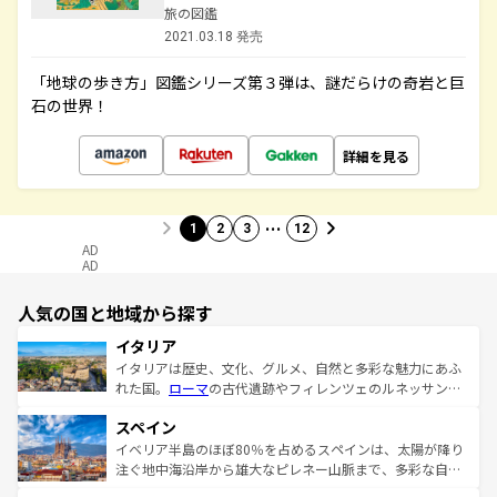
旅の図鑑
2021.03.18 発売
「地球の歩き方」図鑑シリーズ第３弾は、謎だらけの奇岩と巨
石の世界！
詳細を見る
…
1
2
3
12
AD
AD
人気の国と地域から探す
イタリア
イタリアは歴史、文化、グルメ、自然と多彩な魅力にあふ
れた国。
ローマ
の古代遺跡やフィレンツェのルネッサンス
美術、ヴェネツィアの運河など、歴史あるスポットはもち
スペイン
ろん、トスカーナの美しい田園風景やアマルフィ海岸の絶
景など、自然景観も見逃せない。観光の合間には、本場の
イベリア半島のほぼ80％を占めるスペインは、太陽が降り
ピザやパスタなど、絶品のイタリア料理を堪能することも
注ぐ地中海沿岸から雄大なピレネー山脈まで、多彩な自然
できる。朝目覚めてから夜眠るまで、すべての瞬間を楽し
と文化が詰まったヨーロッパ屈指の旅行先だ。多様な地域