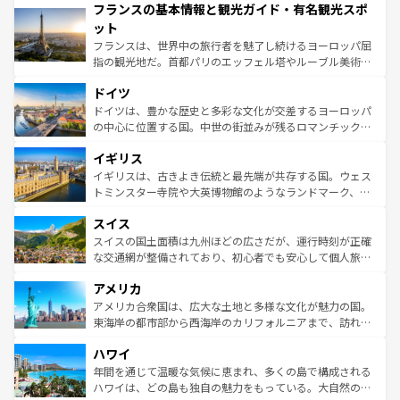
フランスの基本情報と観光ガイド・有名観光スポ
ませてくれるイタリアで、忘れられない旅をしてみよう！
文化が根付くこの国では、情熱的なフラメンコ、熱気あふ
なお、新着のイタリア情報は
コンテンツ一覧
を参照してほ
れる闘牛、そして美味しいタパスが生活の一部となってい
ット
しい。
る。首都マドリードの洗練された雰囲気や、バルセロナの
フランスは、世界中の旅行者を魅了し続けるヨーロッパ屈
アートに溢れた街角から、地方では古代ローマ遺跡や中世
指の観光地だ。首都パリのエッフェル塔やルーブル美術館
の城塞都市、穏やかなビーチリゾートまで多彩な表情を見
といった象徴的なスポットから、田舎町の古風な美しさま
せる。地方によって風土や気候が異なるスペインはその個
ドイツ
で、幅広い魅力が詰まっている。華麗な宮殿、歴史的な大
性で訪れる人を魅了する。 なお、新着のスペイン情報は
コ
聖堂、美しいビーチ、そして豊かな自然が、訪れる者を心
ドイツは、豊かな歴史と多彩な文化が交差するヨーロッパ
ンテンツ一覧
を参照してほしい。
から魅了する。また、フランスは美食の国としても知ら
の中心に位置する国。中世の街並みが残るロマンチック街
れ、フランス料理はユネスコ無形文化遺産にも登録されて
道から、未来を先取りするようなモダンな都市まで多様な
イギリス
いる。シャンパンの発祥地であるランス、プロヴァンスの
顔を持つこの国は、どこを歩いても飽きることがない。ベ
香り高いラベンダー畑など、多彩な楽しみ方が可能だ。さ
ルリンの文化的活気、バイエルン州のアルプスの絶景、そ
イギリスは、古きよき伝統と最先端が共存する国。ウェス
らに、パリ以外の地域にも魅力が溢れており、どの街角に
してライン川沿いのワイン畑といった風景は必見。ビール
トミンスター寺院や大英博物館のようなランドマーク、歴
も豊かな歴史と文化が息づいている。パリ以外の個性あふ
とソーセージを味わいながら地元の人と過ごす楽しい時間
史ある大学都市、美しい丘陵地帯や牧歌的な風景など、エ
れる地方に足を運ぶとそれぞれで全く異なる文化を体験で
スイス
は、お酒好きな人にはぜひ体験してほしい。 なお、新着の
リアごとに異なる魅力がある。また、優雅なアフタヌーン
きるだろう。 なお、新着のフランス情報は
コンテンツ一覧
ドイツ情報は
コンテンツ一覧
を参照してほしい。
ティー、ビール好きにはたまらない英国パブ、サッカー観
スイスの国土面積は九州ほどの広さだが、運行時刻が正確
を参照してほしい。
戦など、本場だからこそできる体験も豊富。イギリスを旅
な交通網が整備されており、初心者でも安心して個人旅行
して楽しみつくそう。 なお、新着のイギリス情報は
コンテ
を楽しめる。日本同様に時刻表どおりの旅が可能だ。中世
アメリカ
ンツ一覧
を参照してほしい。
の建物がそのまま残る町や、スイスならではのユニークな
博物館もあり、アルプス観光だけでなく町歩きも満喫する
アメリカ合衆国は、広大な土地と多様な文化が魅力の国。
ことができる。国民の所得が高いため物価も高いが、旅行
東海岸の都市部から西海岸のカリフォルニアまで、訪れる
者向けの交通パス提供のサービスもあり、うまく活用すれ
場所ごとに異なる風景と体験が待っている。ニューヨーク
ハワイ
ば市内交通費無料で観光を楽しむこともできる。 なお、新
のような巨大都市は、観光、ショッピング、エンターテイ
着のスイス情報は
コンテンツ一覧
を参照してほしい。
ンメントが詰まった刺激的なスポットだ。一方、アメリカ
年間を通じて温暖な気候に恵まれ、多くの島で構成される
西部には大自然が広がり、グランドキャニオンやイエロー
ハワイは、どの島も独自の魅力をもっている。大自然の神