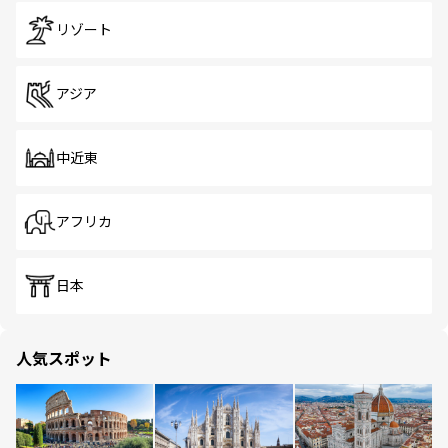
リゾート
アジア
中近東
アフリカ
日本
人気スポット