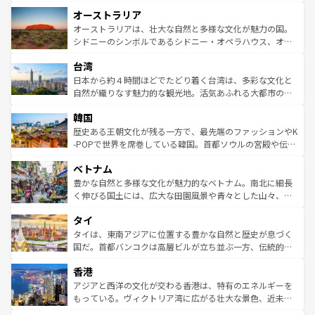
ストーン国立公園といった絶景が堪能できる。さらに、南
秘を感じたいなら、火山が生み出した壮大な景観を誇るハ
オーストラリア
部のニューオーリンズでは、音楽と美食が融合した独特の
ワイ島は見逃せない。また、定番の観光地といえばオアフ
文化が魅力。旅行者はアメリカの各地域で異なる魅力を楽
島だが、静かな自然を求めるならマウイ島やカウアイ島が
オーストラリアは、壮大な自然と多様な文化が魅力の国。
しみながら、その多様性と豊かな歴史を感じることができ
おすすめ。エメラルドグリーンに輝く海をはじめ、豊かな
シドニーのシンボルであるシドニー・オペラハウス、オー
るだろう。車でのロードトリップや列車の旅も、アメリカ
文化や歴史が息づいている。「アロハスピリット」と呼ば
ストラリア東海岸北部に広がる大サンゴ礁地帯グレートバ
ならではの贅沢な旅のスタイルだ。 なお、新着のアメリカ
台湾
れるおもてなしの心で訪れる人々を迎えてくれるハワイの
リアリーフや大陸中央部にそびえるウルル（エアーズロッ
情報は
コンテンツ一覧
を参照してほしい。
人々、おいしいローカルフードやハワイアンミュージッ
ク）、タスマニアの美しい原生林やケアンズの熱帯雨林な
日本から約４時間ほどでたどり着く台湾は、多彩な文化と
ク、伝統的なフラダンスなど、すべてがハワイの魅力を彩
ど、見どころがたくさん。また、カフェやワイン、オージ
自然が織りなす魅力的な観光地。活気あふれる大都市の台
っている。訪れるたびに新しい発見と感動が待っているハ
ービーフなどの食文化も豊かで、美味しいものであふれて
北やノスタルジックな町並みが人気な九份（ジォウフェ
ワイを、存分に味わってほしい。 なお、新着のハワイ情報
韓国
いる。アクティビティも充実しており、サーフィンやダイ
ン）、静ひつな山岳地帯である台湾東部など、都市の喧騒
は
コンテンツ一覧
を参照してほしい。
ビング、ハイキングなど、アウトドア好きにはたまらな
と山間の静けさが共存しており、訪れる人に新しい発見と
歴史ある王朝文化が残る一方で、最先端のファッションやK
い。オーストラリアの多彩な魅力を存分に味わいつくそ
驚きをもたらしてくれる。また、奥深い台湾の食文化も魅
-POPで世界を席巻している韓国。首都ソウルの宮殿や伝統
う。 なお、新着のオーストラリア情報は
コンテンツ一覧
を
力で、夜市などの屋台グルメから高級料理、ヘルシーで美
家屋が並ぶエリアでは韓国の歴史と文化に浸ることがで
参照してほしい。
ベトナム
容にもいいと評判のスイーツなど、バラエティ豊かな料理
き、地方に足を延ばせば四季折々の自然美を楽しむことが
が味わえる。 なお、新着の台湾情報は
コンテンツ一覧
を参
できる。そして、キムチや焼肉、絶品のストリートフード
豊かな自然と多様な文化が魅力的なベトナム。南北に細長
照してほしい。
まで、さまざまな韓国料理が待っている。夜には、韓国な
く伸びる国土には、広大な田園風景や青々とした山々、世
らではのナイトライフも堪能できる。あたたかいホスピタ
界遺産に登録された壮大な自然景観が点在し、都市部では
タイ
リティに包まれながら、韓国の多彩な魅力を心ゆくまで味
急速な発展と共に伝統が息づく。ハノイの古い町並みやホ
わってみてほしい。 なお、新着の韓国情報は
コンテンツ一
ーチミン市のフランス統治時代の建物も、独特の雰囲気を
タイは、東南アジアに位置する豊かな自然と歴史が息づく
覧
を参照してほしい。
醸し出している。また、バラエティの豊かさとおいしさで
国だ。首都バンコクは高層ビルが立ち並ぶ一方、伝統的な
世界中の食通を魅了してやまないベトナム料理も魅力のひ
寺院や市場がいたるところに点在し、古きよき文化と現代
香港
とつ。フォーやバインミー、ベトナムコーヒーなどは、ぜ
の活気が交差している。北部ではチェンマイなどの山岳地
ひ現地で味わいたい。どの地域を訪れてもあたたかい人々
帯で自然と触れ合い、南部ではプーケットやクラビの美し
アジアと西洋の文化が交わる香港は、特有のエネルギーを
が旅行者を迎えてくれるので、きっと忘れられない旅にな
いビーチでリゾート気分を楽しむことができる。タイ料理
もっている。ヴィクトリア湾に広がる壮大な景色、近未来
るはずだ。 なお、新着のベトナム情報は
コンテンツ一覧
を
は世界的に有名で、屋台から高級レストランまで味覚を刺
的なアートスポット、そして歴史と現代が融合した町並