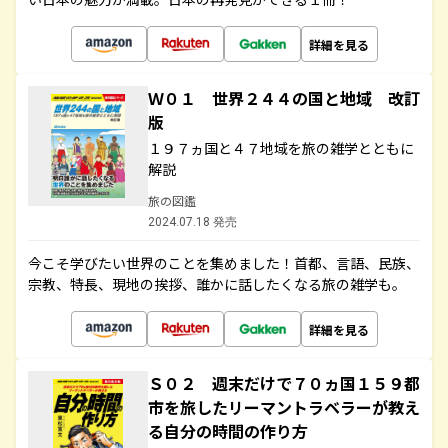
詳細を見る
Ｗ０１ 世界２４４の国と地域 改訂
版
１９７ヵ国と４７地域を旅の雑学とともに
解説
旅の図鑑
2024.07.18 発売
今こそ学びたい世界のことを集めました！首都、言語、民族、
宗教、特長、現地の挨拶、誰かに話したくなる旅の雑学も。
詳細を見る
Ｓ０２ 週末だけで７０ヵ国１５９都
市を旅したリーマントラベラーが教え
る自分の時間の作り方