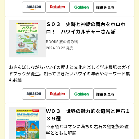
詳細を見る
Ｓ０３ 史跡と神話の舞台をホロホ
ロ！ ハワイカルチャーさんぽ
BOOKS 旅の読み物
2024.03.22 発売
おさんぽしながらハワイの歴史と文化を楽しく学ぶ最強のガイ
ドブックが誕生。知っておきたいハワイの年表やキーワード集
も必読
詳細を見る
Ｗ０３ 世界の魅力的な奇岩と巨石１
３９選
不思議とロマンに満ちた岩石の謎を旅の雑
学とともに解説