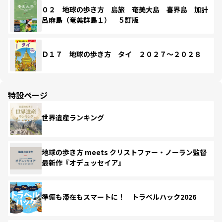
０２ 地球の歩き方 島旅 奄美大島 喜界島 加計
呂麻島（奄美群島１） ５訂版
Ｄ１７ 地球の歩き方 タイ ２０２７～２０２８
特設ページ
世界遺産ランキング
地球の歩き方 meets クリストファー・ノーラン監督
最新作『オデュッセイア』
準備も滞在もスマートに！ トラベルハック2026