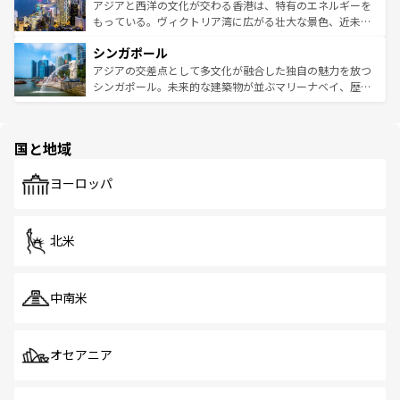
ひ現地で味わいたい。どの地域を訪れてもあたたかい人々
帯で自然と触れ合い、南部ではプーケットやクラビの美し
アジアと西洋の文化が交わる香港は、特有のエネルギーを
が旅行者を迎えてくれるので、きっと忘れられない旅にな
いビーチでリゾート気分を楽しむことができる。タイ料理
もっている。ヴィクトリア湾に広がる壮大な景色、近未来
るはずだ。 なお、新着のベトナム情報は
コンテンツ一覧
を
は世界的に有名で、屋台から高級レストランまで味覚を刺
的なアートスポット、そして歴史と現代が融合した町並
参照してほしい。
シンガポール
激する。気候は一年中温暖で、どの季節にも異なる楽しみ
み、どこを訪れても感動するはず。観光スポットが密集し
が待っている。親しみやすいタイの人々、仏教を中心とし
ており、効率よく見どころを回れるのも魅力。息をのむよ
アジアの交差点として多文化が融合した独自の魅力を放つ
た文化、そして多様な観光資源が、訪れる旅人を魅了し続
うな絶景から文化的な体験まで、香港を存分に楽しみ尽く
シンガポール。未来的な建築物が並ぶマリーナベイ、歴史
ける。 なお、新着のタイ情報は
コンテンツ一覧
を参照して
そう。 なお、新着の香港情報は
コンテンツ一覧
を参照して
と伝統を感じられるエスニックタウン、多数の緑豊かな公
ほしい。
ほしい。
園や自然保護区など、自然が調和した近代的な景観と文化
の多様性あふれるカラフルな町は、どこを歩いても新しい
国と地域
発見がある。さらに、治安のよさや充実した公共交通機関
も、旅行者にとっては魅力的なポイント。グルメも豊富
で、ホーカーズは地元の風情を楽しめる外せないスポット
ヨーロッパ
だ。訪れる人を飽きさせないシンガポールで、多様な魅力
を体感しよう。 なお、新着のシンガポール情報は
コンテン
ツ一覧
を参照してほしい。
北米
中南米
オセアニア