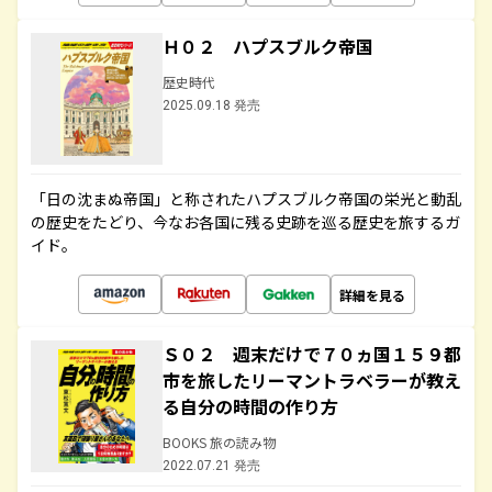
Ｈ０２ ハプスブルク帝国
歴史時代
2025.09.18 発売
「日の沈まぬ帝国」と称されたハプスブルク帝国の栄光と動乱
の歴史をたどり、今なお各国に残る史跡を巡る歴史を旅するガ
イド。
詳細を見る
Ｓ０２ 週末だけで７０ヵ国１５９都
市を旅したリーマントラベラーが教え
る自分の時間の作り方
BOOKS 旅の読み物
2022.07.21 発売