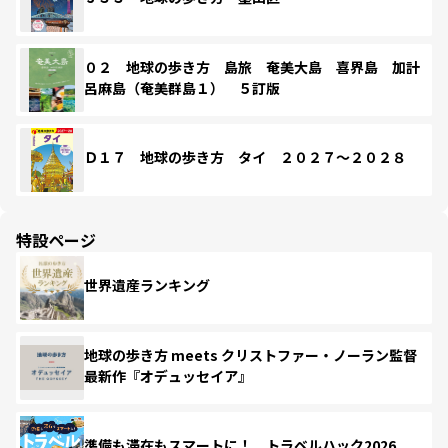
０２ 地球の歩き方 島旅 奄美大島 喜界島 加計
呂麻島（奄美群島１） ５訂版
Ｄ１７ 地球の歩き方 タイ ２０２７～２０２８
特設ページ
世界遺産ランキング
地球の歩き方 meets クリストファー・ノーラン監督
最新作『オデュッセイア』
準備も滞在もスマートに！ トラベルハック2026