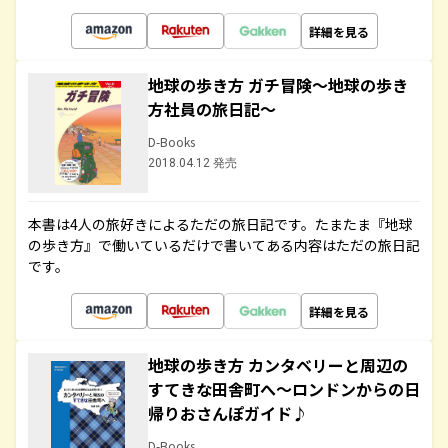
詳細を見る
地球の歩き方 ガチ冒険～地球の歩き
方社員の旅日記～
D-Books
2018.04.12 発売
本書は4人の旅好きによるただの旅日記です。たまたま『地球
の歩き方』で働いているだけで書いてある内容はただの旅日記
です。
詳細を見る
地球の歩き方 カンタベリーと周辺の
すてきな田舎町へ～ロンドンからの日
帰りおさんぽガイド♪
D-Books