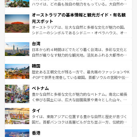
西部には大自然が広がり、グランドキャニオンやイエロー
ハワイは、どの島も独自の魅力をもっている。大自然の神
ストーン国立公園といった絶景が堪能できる。さらに、南
秘を感じたいなら、火山が生み出した壮大な景観を誇るハ
オーストラリアの基本情報と観光ガイド・有名観
部のニューオーリンズでは、音楽と美食が融合した独特の
ワイ島は見逃せない。また、定番の観光地といえばオアフ
文化が魅力。旅行者はアメリカの各地域で異なる魅力を楽
島だが、静かな自然を求めるならマウイ島やカウアイ島が
光スポット
しみながら、その多様性と豊かな歴史を感じることができ
おすすめ。エメラルドグリーンに輝く海をはじめ、豊かな
オーストラリアは、壮大な自然と多様な文化が魅力の国。
るだろう。車でのロードトリップや列車の旅も、アメリカ
文化や歴史が息づいている。「アロハスピリット」と呼ば
シドニーのシンボルであるシドニー・オペラハウス、オー
ならではの贅沢な旅のスタイルだ。 なお、新着のアメリカ
れるおもてなしの心で訪れる人々を迎えてくれるハワイの
ストラリア東海岸北部に広がる大サンゴ礁地帯グレートバ
情報は
コンテンツ一覧
を参照してほしい。
人々、おいしいローカルフードやハワイアンミュージッ
台湾
リアリーフや大陸中央部にそびえるウルル（エアーズロッ
ク、伝統的なフラダンスなど、すべてがハワイの魅力を彩
ク）、タスマニアの美しい原生林やケアンズの熱帯雨林な
日本から約４時間ほどでたどり着く台湾は、多彩な文化と
っている。訪れるたびに新しい発見と感動が待っているハ
ど、見どころがたくさん。また、カフェやワイン、オージ
自然が織りなす魅力的な観光地。活気あふれる大都市の台
ワイを、存分に味わってほしい。 なお、新着のハワイ情報
ービーフなどの食文化も豊かで、美味しいものであふれて
北やノスタルジックな町並みが人気な九份（ジォウフェ
は
コンテンツ一覧
を参照してほしい。
韓国
いる。アクティビティも充実しており、サーフィンやダイ
ン）、静ひつな山岳地帯である台湾東部など、都市の喧騒
ビング、ハイキングなど、アウトドア好きにはたまらな
と山間の静けさが共存しており、訪れる人に新しい発見と
歴史ある王朝文化が残る一方で、最先端のファッションやK
い。オーストラリアの多彩な魅力を存分に味わいつくそ
驚きをもたらしてくれる。また、奥深い台湾の食文化も魅
-POPで世界を席巻している韓国。首都ソウルの宮殿や伝統
う。 なお、新着のオーストラリア情報は
コンテンツ一覧
を
力で、夜市などの屋台グルメから高級料理、ヘルシーで美
家屋が並ぶエリアでは韓国の歴史と文化に浸ることがで
参照してほしい。
ベトナム
容にもいいと評判のスイーツなど、バラエティ豊かな料理
き、地方に足を延ばせば四季折々の自然美を楽しむことが
が味わえる。 なお、新着の台湾情報は
コンテンツ一覧
を参
できる。そして、キムチや焼肉、絶品のストリートフード
豊かな自然と多様な文化が魅力的なベトナム。南北に細長
照してほしい。
まで、さまざまな韓国料理が待っている。夜には、韓国な
く伸びる国土には、広大な田園風景や青々とした山々、世
らではのナイトライフも堪能できる。あたたかいホスピタ
界遺産に登録された壮大な自然景観が点在し、都市部では
タイ
リティに包まれながら、韓国の多彩な魅力を心ゆくまで味
急速な発展と共に伝統が息づく。ハノイの古い町並みやホ
わってみてほしい。 なお、新着の韓国情報は
コンテンツ一
ーチミン市のフランス統治時代の建物も、独特の雰囲気を
タイは、東南アジアに位置する豊かな自然と歴史が息づく
覧
を参照してほしい。
醸し出している。また、バラエティの豊かさとおいしさで
国だ。首都バンコクは高層ビルが立ち並ぶ一方、伝統的な
世界中の食通を魅了してやまないベトナム料理も魅力のひ
寺院や市場がいたるところに点在し、古きよき文化と現代
香港
とつ。フォーやバインミー、ベトナムコーヒーなどは、ぜ
の活気が交差している。北部ではチェンマイなどの山岳地