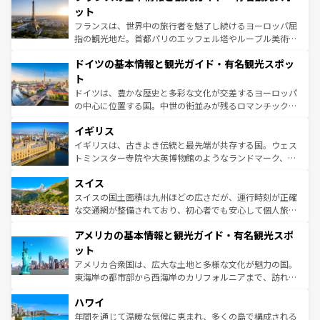
しい。
れる闘牛、そして美味しいタパスが生活の一部となってい
ット
る。首都マドリードの洗練された雰囲気や、バルセロナの
フランスは、世界中の旅行者を魅了し続けるヨーロッパ屈
アートに溢れた街角から、地方では古代ローマ遺跡や中世
指の観光地だ。首都パリのエッフェル塔やルーブル美術館
の城塞都市、穏やかなビーチリゾートまで多彩な表情を見
といった象徴的なスポットから、田舎町の古風な美しさま
せる。地方によって風土や気候が異なるスペインはその個
ドイツの基本情報と観光ガイド・有名観光スポッ
で、幅広い魅力が詰まっている。華麗な宮殿、歴史的な大
性で訪れる人を魅了する。 なお、新着のスペイン情報は
コ
聖堂、美しいビーチ、そして豊かな自然が、訪れる者を心
ト
ンテンツ一覧
を参照してほしい。
から魅了する。また、フランスは美食の国としても知ら
ドイツは、豊かな歴史と多彩な文化が交差するヨーロッパ
れ、フランス料理はユネスコ無形文化遺産にも登録されて
の中心に位置する国。中世の街並みが残るロマンチック街
いる。シャンパンの発祥地であるランス、プロヴァンスの
道から、未来を先取りするようなモダンな都市まで多様な
香り高いラベンダー畑など、多彩な楽しみ方が可能だ。さ
イギリス
顔を持つこの国は、どこを歩いても飽きることがない。ベ
らに、パリ以外の地域にも魅力が溢れており、どの街角に
ルリンの文化的活気、バイエルン州のアルプスの絶景、そ
イギリスは、古きよき伝統と最先端が共存する国。ウェス
も豊かな歴史と文化が息づいている。パリ以外の個性あふ
してライン川沿いのワイン畑といった風景は必見。ビール
トミンスター寺院や大英博物館のようなランドマーク、歴
れる地方に足を運ぶとそれぞれで全く異なる文化を体験で
とソーセージを味わいながら地元の人と過ごす楽しい時間
史ある大学都市、美しい丘陵地帯や牧歌的な風景など、エ
きるだろう。 なお、新着のフランス情報は
コンテンツ一覧
スイス
は、お酒好きな人にはぜひ体験してほしい。 なお、新着の
リアごとに異なる魅力がある。また、優雅なアフタヌーン
を参照してほしい。
ドイツ情報は
コンテンツ一覧
を参照してほしい。
ティー、ビール好きにはたまらない英国パブ、サッカー観
スイスの国土面積は九州ほどの広さだが、運行時刻が正確
戦など、本場だからこそできる体験も豊富。イギリスを旅
な交通網が整備されており、初心者でも安心して個人旅行
して楽しみつくそう。 なお、新着のイギリス情報は
コンテ
を楽しめる。日本同様に時刻表どおりの旅が可能だ。中世
アメリカの基本情報と観光ガイド・有名観光スポ
ンツ一覧
を参照してほしい。
の建物がそのまま残る町や、スイスならではのユニークな
博物館もあり、アルプス観光だけでなく町歩きも満喫する
ット
ことができる。国民の所得が高いため物価も高いが、旅行
アメリカ合衆国は、広大な土地と多様な文化が魅力の国。
者向けの交通パス提供のサービスもあり、うまく活用すれ
東海岸の都市部から西海岸のカリフォルニアまで、訪れる
ば市内交通費無料で観光を楽しむこともできる。 なお、新
場所ごとに異なる風景と体験が待っている。ニューヨーク
着のスイス情報は
コンテンツ一覧
を参照してほしい。
ハワイ
のような巨大都市は、観光、ショッピング、エンターテイ
ンメントが詰まった刺激的なスポットだ。一方、アメリカ
年間を通じて温暖な気候に恵まれ、多くの島で構成される