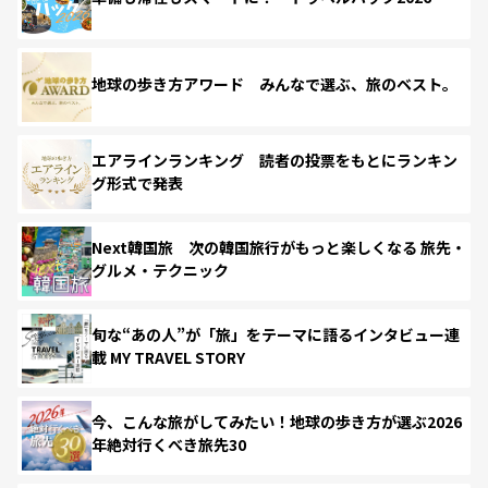
地球の歩き方アワード みんなで選ぶ、旅のベスト。
エアラインランキング 読者の投票をもとにランキン
グ形式で発表
Next韓国旅 次の韓国旅行がもっと楽しくなる 旅先・
グルメ・テクニック
旬な“あの人”が「旅」をテーマに語るインタビュー連
載 MY TRAVEL STORY
今、こんな旅がしてみたい！地球の歩き方が選ぶ2026
年絶対行くべき旅先30