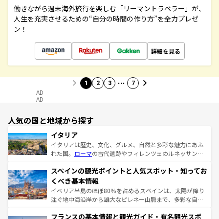
働きながら週末海外旅行を楽しむ「リーマントラベラー」が、
人生を充実させるための“自分の時間の作り方”を全力プレゼ
ン！
詳細を見る
…
1
2
3
7
AD
AD
人気の国と地域から探す
イタリア
イタリアは歴史、文化、グルメ、自然と多彩な魅力にあふ
れた国。
ローマ
の古代遺跡やフィレンツェのルネッサンス
美術、ヴェネツィアの運河など、歴史あるスポットはもち
スペインの観光ポイントと人気スポット・知ってお
ろん、トスカーナの美しい田園風景やアマルフィ海岸の絶
景など、自然景観も見逃せない。観光の合間には、本場の
くべき基本情報
ピザやパスタなど、絶品のイタリア料理を堪能することも
イベリア半島のほぼ80％を占めるスペインは、太陽が降り
できる。朝目覚めてから夜眠るまで、すべての瞬間を楽し
注ぐ地中海沿岸から雄大なピレネー山脈まで、多彩な自然
ませてくれるイタリアで、忘れられない旅をしてみよう！
と文化が詰まったヨーロッパ屈指の旅行先だ。多様な地域
なお、新着のイタリア情報は
コンテンツ一覧
を参照してほ
フランスの基本情報と観光ガイド・有名観光スポ
文化が根付くこの国では、情熱的なフラメンコ、熱気あふ