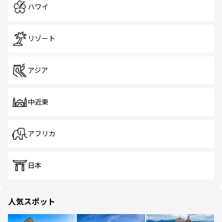
ハワイ
リゾート
アジア
中近東
アフリカ
日本
人気スポット