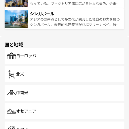
が旅行者を迎えてくれるので、きっと忘れられない旅にな
いビーチでリゾート気分を楽しむことができる。タイ料理
もっている。ヴィクトリア湾に広がる壮大な景色、近未来
るはずだ。 なお、新着のベトナム情報は
コンテンツ一覧
を
は世界的に有名で、屋台から高級レストランまで味覚を刺
的なアートスポット、そして歴史と現代が融合した町並
参照してほしい。
シンガポール
激する。気候は一年中温暖で、どの季節にも異なる楽しみ
み、どこを訪れても感動するはず。観光スポットが密集し
が待っている。親しみやすいタイの人々、仏教を中心とし
ており、効率よく見どころを回れるのも魅力。息をのむよ
アジアの交差点として多文化が融合した独自の魅力を放つ
た文化、そして多様な観光資源が、訪れる旅人を魅了し続
うな絶景から文化的な体験まで、香港を存分に楽しみ尽く
シンガポール。未来的な建築物が並ぶマリーナベイ、歴史
ける。 なお、新着のタイ情報は
コンテンツ一覧
を参照して
そう。 なお、新着の香港情報は
コンテンツ一覧
を参照して
と伝統を感じられるエスニックタウン、多数の緑豊かな公
ほしい。
ほしい。
園や自然保護区など、自然が調和した近代的な景観と文化
の多様性あふれるカラフルな町は、どこを歩いても新しい
国と地域
発見がある。さらに、治安のよさや充実した公共交通機関
も、旅行者にとっては魅力的なポイント。グルメも豊富
で、ホーカーズは地元の風情を楽しめる外せないスポット
ヨーロッパ
だ。訪れる人を飽きさせないシンガポールで、多様な魅力
を体感しよう。 なお、新着のシンガポール情報は
コンテン
ツ一覧
を参照してほしい。
北米
中南米
オセアニア