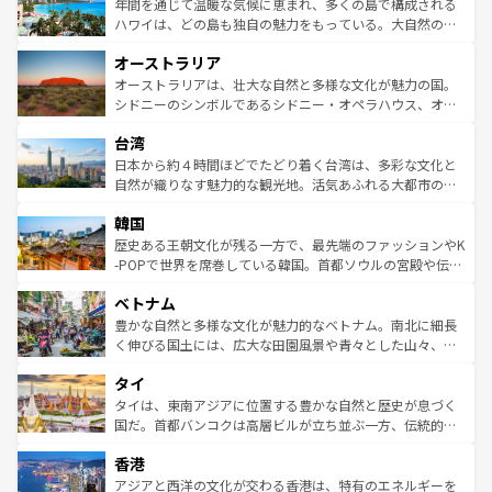
着のスイス情報は
コンテンツ一覧
を参照してほしい。
ンメントが詰まった刺激的なスポットだ。一方、アメリカ
年間を通じて温暖な気候に恵まれ、多くの島で構成される
西部には大自然が広がり、グランドキャニオンやイエロー
ハワイは、どの島も独自の魅力をもっている。大自然の神
ストーン国立公園といった絶景が堪能できる。さらに、南
秘を感じたいなら、火山が生み出した壮大な景観を誇るハ
オーストラリア
部のニューオーリンズでは、音楽と美食が融合した独特の
ワイ島は見逃せない。また、定番の観光地といえばオアフ
文化が魅力。旅行者はアメリカの各地域で異なる魅力を楽
島だが、静かな自然を求めるならマウイ島やカウアイ島が
オーストラリアは、壮大な自然と多様な文化が魅力の国。
しみながら、その多様性と豊かな歴史を感じることができ
おすすめ。エメラルドグリーンに輝く海をはじめ、豊かな
シドニーのシンボルであるシドニー・オペラハウス、オー
るだろう。車でのロードトリップや列車の旅も、アメリカ
文化や歴史が息づいている。「アロハスピリット」と呼ば
ストラリア東海岸北部に広がる大サンゴ礁地帯グレートバ
ならではの贅沢な旅のスタイルだ。 なお、新着のアメリカ
台湾
れるおもてなしの心で訪れる人々を迎えてくれるハワイの
リアリーフや大陸中央部にそびえるウルル（エアーズロッ
情報は
コンテンツ一覧
を参照してほしい。
人々、おいしいローカルフードやハワイアンミュージッ
ク）、タスマニアの美しい原生林やケアンズの熱帯雨林な
日本から約４時間ほどでたどり着く台湾は、多彩な文化と
ク、伝統的なフラダンスなど、すべてがハワイの魅力を彩
ど、見どころがたくさん。また、カフェやワイン、オージ
自然が織りなす魅力的な観光地。活気あふれる大都市の台
っている。訪れるたびに新しい発見と感動が待っているハ
ービーフなどの食文化も豊かで、美味しいものであふれて
北やノスタルジックな町並みが人気な九份（ジォウフェ
ワイを、存分に味わってほしい。 なお、新着のハワイ情報
韓国
いる。アクティビティも充実しており、サーフィンやダイ
ン）、静ひつな山岳地帯である台湾東部など、都市の喧騒
は
コンテンツ一覧
を参照してほしい。
ビング、ハイキングなど、アウトドア好きにはたまらな
と山間の静けさが共存しており、訪れる人に新しい発見と
歴史ある王朝文化が残る一方で、最先端のファッションやK
い。オーストラリアの多彩な魅力を存分に味わいつくそ
驚きをもたらしてくれる。また、奥深い台湾の食文化も魅
-POPで世界を席巻している韓国。首都ソウルの宮殿や伝統
う。 なお、新着のオーストラリア情報は
コンテンツ一覧
を
力で、夜市などの屋台グルメから高級料理、ヘルシーで美
家屋が並ぶエリアでは韓国の歴史と文化に浸ることがで
参照してほしい。
ベトナム
容にもいいと評判のスイーツなど、バラエティ豊かな料理
き、地方に足を延ばせば四季折々の自然美を楽しむことが
が味わえる。 なお、新着の台湾情報は
コンテンツ一覧
を参
できる。そして、キムチや焼肉、絶品のストリートフード
豊かな自然と多様な文化が魅力的なベトナム。南北に細長
照してほしい。
まで、さまざまな韓国料理が待っている。夜には、韓国な
く伸びる国土には、広大な田園風景や青々とした山々、世
らではのナイトライフも堪能できる。あたたかいホスピタ
界遺産に登録された壮大な自然景観が点在し、都市部では
タイ
リティに包まれながら、韓国の多彩な魅力を心ゆくまで味
急速な発展と共に伝統が息づく。ハノイの古い町並みやホ
わってみてほしい。 なお、新着の韓国情報は
コンテンツ一
ーチミン市のフランス統治時代の建物も、独特の雰囲気を
タイは、東南アジアに位置する豊かな自然と歴史が息づく
覧
を参照してほしい。
醸し出している。また、バラエティの豊かさとおいしさで
国だ。首都バンコクは高層ビルが立ち並ぶ一方、伝統的な
世界中の食通を魅了してやまないベトナム料理も魅力のひ
寺院や市場がいたるところに点在し、古きよき文化と現代
香港
とつ。フォーやバインミー、ベトナムコーヒーなどは、ぜ
の活気が交差している。北部ではチェンマイなどの山岳地
ひ現地で味わいたい。どの地域を訪れてもあたたかい人々
帯で自然と触れ合い、南部ではプーケットやクラビの美し
アジアと西洋の文化が交わる香港は、特有のエネルギーを