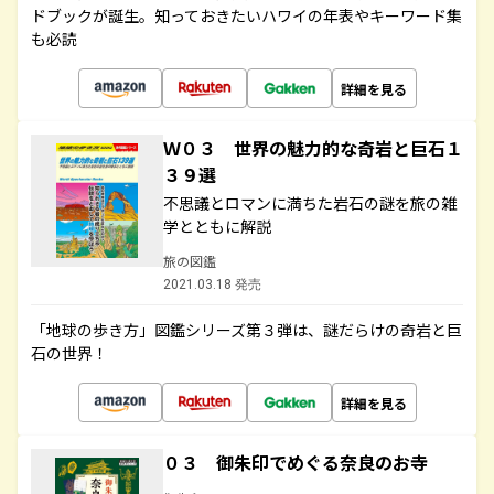
ドブックが誕生。知っておきたいハワイの年表やキーワード集
も必読
詳細を見る
Ｗ０３ 世界の魅力的な奇岩と巨石１
３９選
不思議とロマンに満ちた岩石の謎を旅の雑
学とともに解説
旅の図鑑
2021.03.18 発売
「地球の歩き方」図鑑シリーズ第３弾は、謎だらけの奇岩と巨
石の世界！
詳細を見る
０３ 御朱印でめぐる奈良のお寺