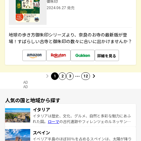
御朱印
2024.06.27 発売
地球の歩き方御朱印シリーズより、奈良のお寺の最新版が登
場！すばらしい古寺と御朱印の数々に合いに出かけませんか？
詳細を見る
…
1
2
3
12
AD
AD
人気の国と地域から探す
イタリア
イタリアは歴史、文化、グルメ、自然と多彩な魅力にあふ
れた国。
ローマ
の古代遺跡やフィレンツェのルネッサンス
美術、ヴェネツィアの運河など、歴史あるスポットはもち
スペイン
ろん、トスカーナの美しい田園風景やアマルフィ海岸の絶
景など、自然景観も見逃せない。観光の合間には、本場の
イベリア半島のほぼ80％を占めるスペインは、太陽が降り