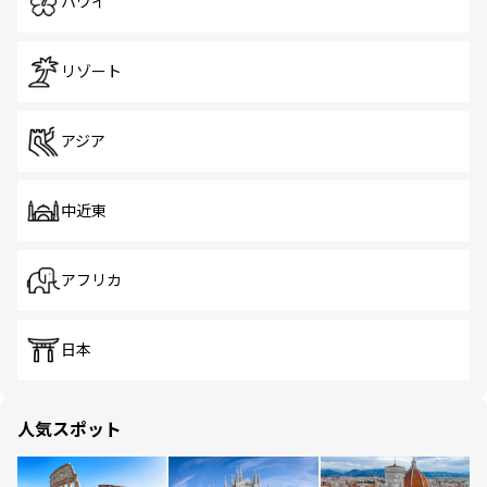
ハワイ
リゾート
アジア
中近東
アフリカ
日本
人気スポット