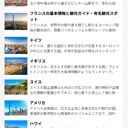
ピザやパスタなど、絶品のイタリア料理を堪能することも
注ぐ地中海沿岸から雄大なピレネー山脈まで、多彩な自然
できる。朝目覚めてから夜眠るまで、すべての瞬間を楽し
と文化が詰まったヨーロッパ屈指の旅行先だ。多様な地域
フランスの基本情報と観光ガイド・有名観光スポ
ませてくれるイタリアで、忘れられない旅をしてみよう！
文化が根付くこの国では、情熱的なフラメンコ、熱気あふ
なお、新着のイタリア情報は
コンテンツ一覧
を参照してほ
れる闘牛、そして美味しいタパスが生活の一部となってい
ット
しい。
る。首都マドリードの洗練された雰囲気や、バルセロナの
フランスは、世界中の旅行者を魅了し続けるヨーロッパ屈
アートに溢れた街角から、地方では古代ローマ遺跡や中世
指の観光地だ。首都パリのエッフェル塔やルーブル美術館
の城塞都市、穏やかなビーチリゾートまで多彩な表情を見
といった象徴的なスポットから、田舎町の古風な美しさま
せる。地方によって風土や気候が異なるスペインはその個
ドイツ
で、幅広い魅力が詰まっている。華麗な宮殿、歴史的な大
性で訪れる人を魅了する。 なお、新着のスペイン情報は
コ
聖堂、美しいビーチ、そして豊かな自然が、訪れる者を心
ドイツは、豊かな歴史と多彩な文化が交差するヨーロッパ
ンテンツ一覧
を参照してほしい。
から魅了する。また、フランスは美食の国としても知ら
の中心に位置する国。中世の街並みが残るロマンチック街
れ、フランス料理はユネスコ無形文化遺産にも登録されて
道から、未来を先取りするようなモダンな都市まで多様な
イギリス
いる。シャンパンの発祥地であるランス、プロヴァンスの
顔を持つこの国は、どこを歩いても飽きることがない。ベ
香り高いラベンダー畑など、多彩な楽しみ方が可能だ。さ
ルリンの文化的活気、バイエルン州のアルプスの絶景、そ
イギリスは、古きよき伝統と最先端が共存する国。ウェス
らに、パリ以外の地域にも魅力が溢れており、どの街角に
してライン川沿いのワイン畑といった風景は必見。ビール
トミンスター寺院や大英博物館のようなランドマーク、歴
も豊かな歴史と文化が息づいている。パリ以外の個性あふ
とソーセージを味わいながら地元の人と過ごす楽しい時間
史ある大学都市、美しい丘陵地帯や牧歌的な風景など、エ
れる地方に足を運ぶとそれぞれで全く異なる文化を体験で
スイス
は、お酒好きな人にはぜひ体験してほしい。 なお、新着の
リアごとに異なる魅力がある。また、優雅なアフタヌーン
きるだろう。 なお、新着のフランス情報は
コンテンツ一覧
ドイツ情報は
コンテンツ一覧
を参照してほしい。
ティー、ビール好きにはたまらない英国パブ、サッカー観
スイスの国土面積は九州ほどの広さだが、運行時刻が正確
を参照してほしい。
戦など、本場だからこそできる体験も豊富。イギリスを旅
な交通網が整備されており、初心者でも安心して個人旅行
して楽しみつくそう。 なお、新着のイギリス情報は
コンテ
を楽しめる。日本同様に時刻表どおりの旅が可能だ。中世
アメリカ
ンツ一覧
を参照してほしい。
の建物がそのまま残る町や、スイスならではのユニークな
博物館もあり、アルプス観光だけでなく町歩きも満喫する
アメリカ合衆国は、広大な土地と多様な文化が魅力の国。
ことができる。国民の所得が高いため物価も高いが、旅行
東海岸の都市部から西海岸のカリフォルニアまで、訪れる
者向けの交通パス提供のサービスもあり、うまく活用すれ
場所ごとに異なる風景と体験が待っている。ニューヨーク
ハワイ
ば市内交通費無料で観光を楽しむこともできる。 なお、新
のような巨大都市は、観光、ショッピング、エンターテイ