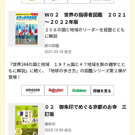
Ｗ０２ 世界の指導者図鑑 ２０２１
～２０２２年版
２０８の国と地域のリーダーを経歴ととも
に解説
旅の図鑑
2021.03.18 発売
『世界244の国と地域 １９７ヵ国と４７地域を旅の雑学とと
もに解説』に続く、「地球の歩き方」の図鑑シリーズ第２弾が
登場！
詳細を見る
０２ 御朱印でめぐる京都のお寺 三
訂版
御朱印
2025.10.09 発売