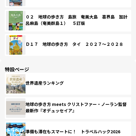
０２ 地球の歩き方 島旅 奄美大島 喜界島 加計
呂麻島（奄美群島１） ５訂版
Ｄ１７ 地球の歩き方 タイ ２０２７～２０２８
特設ページ
世界遺産ランキング
地球の歩き方 meets クリストファー・ノーラン監督
最新作『オデュッセイア』
準備も滞在もスマートに！ トラベルハック2026