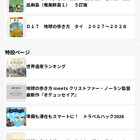
呂麻島（奄美群島１） ５訂版
Ｄ１７ 地球の歩き方 タイ ２０２７～２０２８
特設ページ
世界遺産ランキング
地球の歩き方 meets クリストファー・ノーラン監督
最新作『オデュッセイア』
準備も滞在もスマートに！ トラベルハック2026