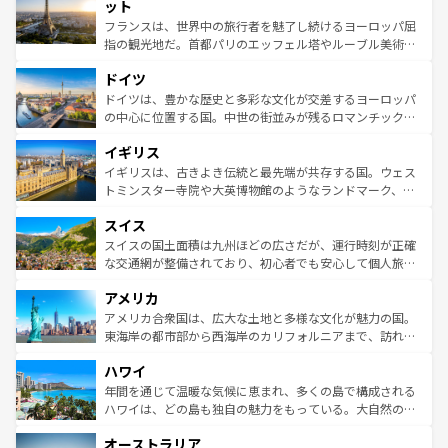
なお、新着のイタリア情報は
コンテンツ一覧
を参照してほ
れる闘牛、そして美味しいタパスが生活の一部となってい
ット
しい。
る。首都マドリードの洗練された雰囲気や、バルセロナの
フランスは、世界中の旅行者を魅了し続けるヨーロッパ屈
アートに溢れた街角から、地方では古代ローマ遺跡や中世
指の観光地だ。首都パリのエッフェル塔やルーブル美術館
の城塞都市、穏やかなビーチリゾートまで多彩な表情を見
といった象徴的なスポットから、田舎町の古風な美しさま
せる。地方によって風土や気候が異なるスペインはその個
ドイツ
で、幅広い魅力が詰まっている。華麗な宮殿、歴史的な大
性で訪れる人を魅了する。 なお、新着のスペイン情報は
コ
聖堂、美しいビーチ、そして豊かな自然が、訪れる者を心
ドイツは、豊かな歴史と多彩な文化が交差するヨーロッパ
ンテンツ一覧
を参照してほしい。
から魅了する。また、フランスは美食の国としても知ら
の中心に位置する国。中世の街並みが残るロマンチック街
れ、フランス料理はユネスコ無形文化遺産にも登録されて
道から、未来を先取りするようなモダンな都市まで多様な
イギリス
いる。シャンパンの発祥地であるランス、プロヴァンスの
顔を持つこの国は、どこを歩いても飽きることがない。ベ
香り高いラベンダー畑など、多彩な楽しみ方が可能だ。さ
ルリンの文化的活気、バイエルン州のアルプスの絶景、そ
イギリスは、古きよき伝統と最先端が共存する国。ウェス
らに、パリ以外の地域にも魅力が溢れており、どの街角に
してライン川沿いのワイン畑といった風景は必見。ビール
トミンスター寺院や大英博物館のようなランドマーク、歴
も豊かな歴史と文化が息づいている。パリ以外の個性あふ
とソーセージを味わいながら地元の人と過ごす楽しい時間
史ある大学都市、美しい丘陵地帯や牧歌的な風景など、エ
れる地方に足を運ぶとそれぞれで全く異なる文化を体験で
スイス
は、お酒好きな人にはぜひ体験してほしい。 なお、新着の
リアごとに異なる魅力がある。また、優雅なアフタヌーン
きるだろう。 なお、新着のフランス情報は
コンテンツ一覧
ドイツ情報は
コンテンツ一覧
を参照してほしい。
ティー、ビール好きにはたまらない英国パブ、サッカー観
スイスの国土面積は九州ほどの広さだが、運行時刻が正確
を参照してほしい。
戦など、本場だからこそできる体験も豊富。イギリスを旅
な交通網が整備されており、初心者でも安心して個人旅行
して楽しみつくそう。 なお、新着のイギリス情報は
コンテ
を楽しめる。日本同様に時刻表どおりの旅が可能だ。中世
アメリカ
ンツ一覧
を参照してほしい。
の建物がそのまま残る町や、スイスならではのユニークな
博物館もあり、アルプス観光だけでなく町歩きも満喫する
アメリカ合衆国は、広大な土地と多様な文化が魅力の国。
ことができる。国民の所得が高いため物価も高いが、旅行
東海岸の都市部から西海岸のカリフォルニアまで、訪れる
者向けの交通パス提供のサービスもあり、うまく活用すれ
場所ごとに異なる風景と体験が待っている。ニューヨーク
ハワイ
ば市内交通費無料で観光を楽しむこともできる。 なお、新
のような巨大都市は、観光、ショッピング、エンターテイ
着のスイス情報は
コンテンツ一覧
を参照してほしい。
ンメントが詰まった刺激的なスポットだ。一方、アメリカ
年間を通じて温暖な気候に恵まれ、多くの島で構成される
西部には大自然が広がり、グランドキャニオンやイエロー
ハワイは、どの島も独自の魅力をもっている。大自然の神
ストーン国立公園といった絶景が堪能できる。さらに、南
秘を感じたいなら、火山が生み出した壮大な景観を誇るハ
オーストラリア
部のニューオーリンズでは、音楽と美食が融合した独特の
ワイ島は見逃せない。また、定番の観光地といえばオアフ