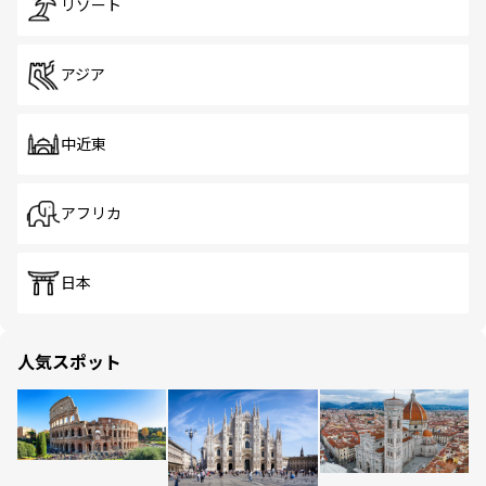
リゾート
アジア
中近東
アフリカ
日本
人気スポット