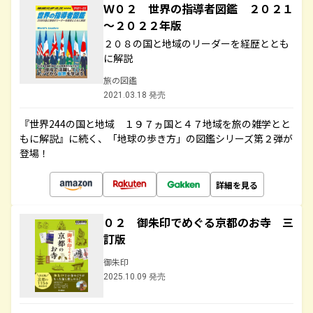
Ｗ０２ 世界の指導者図鑑 ２０２１
～２０２２年版
２０８の国と地域のリーダーを経歴ととも
に解説
旅の図鑑
2021.03.18 発売
『世界244の国と地域 １９７ヵ国と４７地域を旅の雑学とと
もに解説』に続く、「地球の歩き方」の図鑑シリーズ第２弾が
登場！
詳細を見る
０２ 御朱印でめぐる京都のお寺 三
訂版
御朱印
2025.10.09 発売