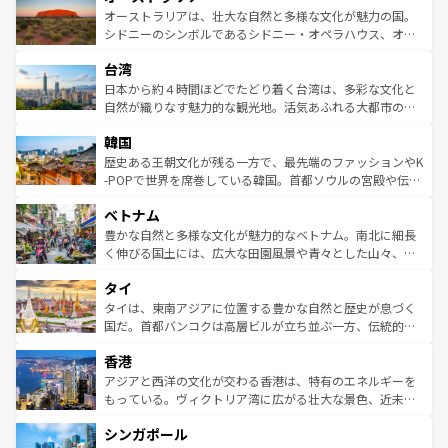
文化が魅力。旅行者はアメリカの各地域で異なる魅力を楽
島だが、静かな自然を求めるならマウイ島やカウアイ島が
オーストラリアは、壮大な自然と多様な文化が魅力の国。
しみながら、その多様性と豊かな歴史を感じることができ
おすすめ。エメラルドグリーンに輝く海をはじめ、豊かな
シドニーのシンボルであるシドニー・オペラハウス、オー
るだろう。車でのロードトリップや列車の旅も、アメリカ
文化や歴史が息づいている。「アロハスピリット」と呼ば
ストラリア東海岸北部に広がる大サンゴ礁地帯グレートバ
ならではの贅沢な旅のスタイルだ。 なお、新着のアメリカ
台湾
れるおもてなしの心で訪れる人々を迎えてくれるハワイの
リアリーフや大陸中央部にそびえるウルル（エアーズロッ
情報は
コンテンツ一覧
を参照してほしい。
人々、おいしいローカルフードやハワイアンミュージッ
ク）、タスマニアの美しい原生林やケアンズの熱帯雨林な
日本から約４時間ほどでたどり着く台湾は、多彩な文化と
ク、伝統的なフラダンスなど、すべてがハワイの魅力を彩
ど、見どころがたくさん。また、カフェやワイン、オージ
自然が織りなす魅力的な観光地。活気あふれる大都市の台
っている。訪れるたびに新しい発見と感動が待っているハ
ービーフなどの食文化も豊かで、美味しいものであふれて
北やノスタルジックな町並みが人気な九份（ジォウフェ
ワイを、存分に味わってほしい。 なお、新着のハワイ情報
韓国
いる。アクティビティも充実しており、サーフィンやダイ
ン）、静ひつな山岳地帯である台湾東部など、都市の喧騒
は
コンテンツ一覧
を参照してほしい。
ビング、ハイキングなど、アウトドア好きにはたまらな
と山間の静けさが共存しており、訪れる人に新しい発見と
歴史ある王朝文化が残る一方で、最先端のファッションやK
い。オーストラリアの多彩な魅力を存分に味わいつくそ
驚きをもたらしてくれる。また、奥深い台湾の食文化も魅
-POPで世界を席巻している韓国。首都ソウルの宮殿や伝統
う。 なお、新着のオーストラリア情報は
コンテンツ一覧
を
力で、夜市などの屋台グルメから高級料理、ヘルシーで美
家屋が並ぶエリアでは韓国の歴史と文化に浸ることがで
参照してほしい。
ベトナム
容にもいいと評判のスイーツなど、バラエティ豊かな料理
き、地方に足を延ばせば四季折々の自然美を楽しむことが
が味わえる。 なお、新着の台湾情報は
コンテンツ一覧
を参
できる。そして、キムチや焼肉、絶品のストリートフード
豊かな自然と多様な文化が魅力的なベトナム。南北に細長
照してほしい。
まで、さまざまな韓国料理が待っている。夜には、韓国な
く伸びる国土には、広大な田園風景や青々とした山々、世
らではのナイトライフも堪能できる。あたたかいホスピタ
界遺産に登録された壮大な自然景観が点在し、都市部では
タイ
リティに包まれながら、韓国の多彩な魅力を心ゆくまで味
急速な発展と共に伝統が息づく。ハノイの古い町並みやホ
わってみてほしい。 なお、新着の韓国情報は
コンテンツ一
ーチミン市のフランス統治時代の建物も、独特の雰囲気を
タイは、東南アジアに位置する豊かな自然と歴史が息づく
覧
を参照してほしい。
醸し出している。また、バラエティの豊かさとおいしさで
国だ。首都バンコクは高層ビルが立ち並ぶ一方、伝統的な
世界中の食通を魅了してやまないベトナム料理も魅力のひ
寺院や市場がいたるところに点在し、古きよき文化と現代
香港
とつ。フォーやバインミー、ベトナムコーヒーなどは、ぜ
の活気が交差している。北部ではチェンマイなどの山岳地
ひ現地で味わいたい。どの地域を訪れてもあたたかい人々
帯で自然と触れ合い、南部ではプーケットやクラビの美し
アジアと西洋の文化が交わる香港は、特有のエネルギーを
が旅行者を迎えてくれるので、きっと忘れられない旅にな
いビーチでリゾート気分を楽しむことができる。タイ料理
もっている。ヴィクトリア湾に広がる壮大な景色、近未来
るはずだ。 なお、新着のベトナム情報は
コンテンツ一覧
を
は世界的に有名で、屋台から高級レストランまで味覚を刺
的なアートスポット、そして歴史と現代が融合した町並
参照してほしい。
シンガポール
激する。気候は一年中温暖で、どの季節にも異なる楽しみ
み、どこを訪れても感動するはず。観光スポットが密集し