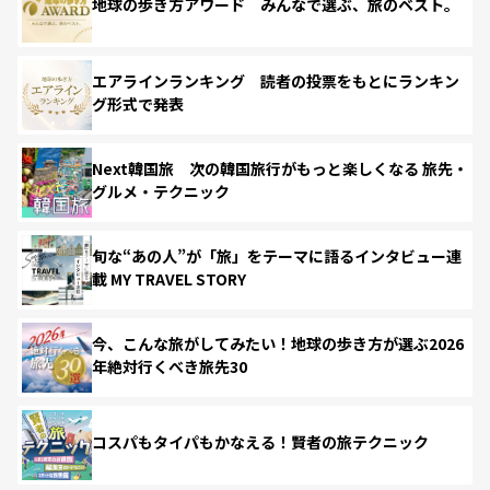
地球の歩き方アワード みんなで選ぶ、旅のベスト。
エアラインランキング 読者の投票をもとにランキン
グ形式で発表
Next韓国旅 次の韓国旅行がもっと楽しくなる 旅先・
グルメ・テクニック
旬な“あの人”が「旅」をテーマに語るインタビュー連
載 MY TRAVEL STORY
今、こんな旅がしてみたい！地球の歩き方が選ぶ2026
年絶対行くべき旅先30
コスパもタイパもかなえる！賢者の旅テクニック