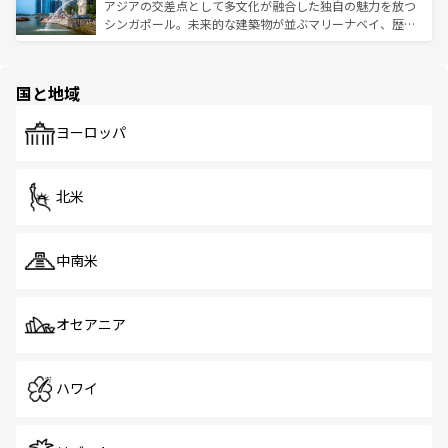
が待っている。親しみやすいタイの人々、仏教を中心とし
ており、効率よく見どころを回れるのも魅力。息をのむよ
アジアの交差点として多文化が融合した独自の魅力を放つ
た文化、そして多様な観光資源が、訪れる旅人を魅了し続
うな絶景から文化的な体験まで、香港を存分に楽しみ尽く
シンガポール。未来的な建築物が並ぶマリーナベイ、歴史
ける。 なお、新着のタイ情報は
コンテンツ一覧
を参照して
そう。 なお、新着の香港情報は
コンテンツ一覧
を参照して
と伝統を感じられるエスニックタウン、多数の緑豊かな公
ほしい。
ほしい。
園や自然保護区など、自然が調和した近代的な景観と文化
の多様性あふれるカラフルな町は、どこを歩いても新しい
国と地域
発見がある。さらに、治安のよさや充実した公共交通機関
も、旅行者にとっては魅力的なポイント。グルメも豊富
で、ホーカーズは地元の風情を楽しめる外せないスポット
ヨーロッパ
だ。訪れる人を飽きさせないシンガポールで、多様な魅力
を体感しよう。 なお、新着のシンガポール情報は
コンテン
ツ一覧
を参照してほしい。
北米
中南米
オセアニア
ハワイ