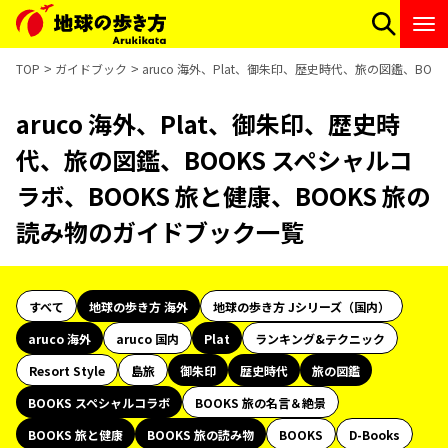
TOP
ガイドブック
aruco 海外、Plat、御朱印、歴史時代、旅の図鑑、BO
aruco 海外、Plat、御朱印、歴史時
代、旅の図鑑、BOOKS スペシャルコ
ラボ、BOOKS 旅と健康、BOOKS 旅の
読み物のガイドブック一覧
すべて
地球の歩き方 海外
地球の歩き方 Jシリーズ（国内）
aruco 海外
aruco 国内
Plat
ランキング&テクニック
Resort Style
島旅
御朱印
歴史時代
旅の図鑑
BOOKS スペシャルコラボ
BOOKS 旅の名言＆絶景
BOOKS 旅と健康
BOOKS 旅の読み物
BOOKS
D-Books