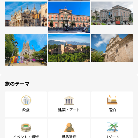
旅のテーマ
飲食
建築・アート
宿泊
イベント・観戦
世界遺産
リゾート