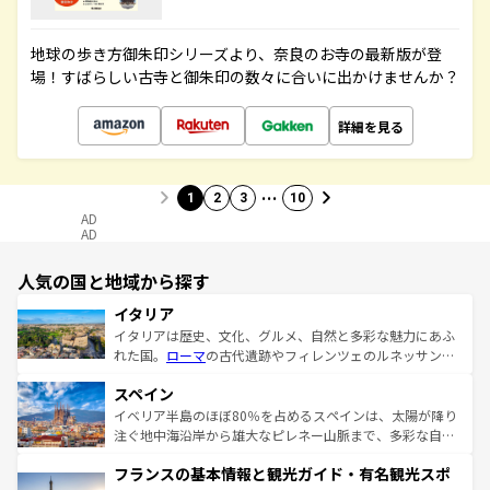
地球の歩き方御朱印シリーズより、奈良のお寺の最新版が登
場！すばらしい古寺と御朱印の数々に合いに出かけませんか？
詳細を見る
…
1
2
3
10
AD
AD
人気の国と地域から探す
イタリア
イタリアは歴史、文化、グルメ、自然と多彩な魅力にあふ
れた国。
ローマ
の古代遺跡やフィレンツェのルネッサンス
美術、ヴェネツィアの運河など、歴史あるスポットはもち
スペイン
ろん、トスカーナの美しい田園風景やアマルフィ海岸の絶
景など、自然景観も見逃せない。観光の合間には、本場の
イベリア半島のほぼ80％を占めるスペインは、太陽が降り
ピザやパスタなど、絶品のイタリア料理を堪能することも
注ぐ地中海沿岸から雄大なピレネー山脈まで、多彩な自然
できる。朝目覚めてから夜眠るまで、すべての瞬間を楽し
と文化が詰まったヨーロッパ屈指の旅行先だ。多様な地域
フランスの基本情報と観光ガイド・有名観光スポ
ませてくれるイタリアで、忘れられない旅をしてみよう！
文化が根付くこの国では、情熱的なフラメンコ、熱気あふ