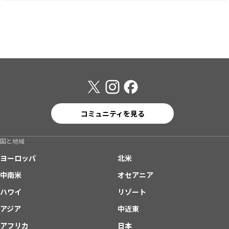
コミュニティを見る
国と地域
ヨーロッパ
北米
中南米
オセアニア
ハワイ
リゾート
アジア
中近東
アフリカ
日本