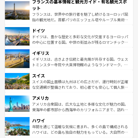
フランスの基本情報と観光ガイド・有名観光スポ
ませてくれるイタリアで、忘れられない旅をしてみよう！
文化が根付くこの国では、情熱的なフラメンコ、熱気あふ
なお、新着のイタリア情報は
コンテンツ一覧
を参照してほ
れる闘牛、そして美味しいタパスが生活の一部となってい
ット
しい。
る。首都マドリードの洗練された雰囲気や、バルセロナの
フランスは、世界中の旅行者を魅了し続けるヨーロッパ屈
アートに溢れた街角から、地方では古代ローマ遺跡や中世
指の観光地だ。首都パリのエッフェル塔やルーブル美術館
の城塞都市、穏やかなビーチリゾートまで多彩な表情を見
といった象徴的なスポットから、田舎町の古風な美しさま
せる。地方によって風土や気候が異なるスペインはその個
ドイツ
で、幅広い魅力が詰まっている。華麗な宮殿、歴史的な大
性で訪れる人を魅了する。 なお、新着のスペイン情報は
コ
聖堂、美しいビーチ、そして豊かな自然が、訪れる者を心
ドイツは、豊かな歴史と多彩な文化が交差するヨーロッパ
ンテンツ一覧
を参照してほしい。
から魅了する。また、フランスは美食の国としても知ら
の中心に位置する国。中世の街並みが残るロマンチック街
れ、フランス料理はユネスコ無形文化遺産にも登録されて
道から、未来を先取りするようなモダンな都市まで多様な
イギリス
いる。シャンパンの発祥地であるランス、プロヴァンスの
顔を持つこの国は、どこを歩いても飽きることがない。ベ
香り高いラベンダー畑など、多彩な楽しみ方が可能だ。さ
ルリンの文化的活気、バイエルン州のアルプスの絶景、そ
イギリスは、古きよき伝統と最先端が共存する国。ウェス
らに、パリ以外の地域にも魅力が溢れており、どの街角に
してライン川沿いのワイン畑といった風景は必見。ビール
トミンスター寺院や大英博物館のようなランドマーク、歴
も豊かな歴史と文化が息づいている。パリ以外の個性あふ
とソーセージを味わいながら地元の人と過ごす楽しい時間
史ある大学都市、美しい丘陵地帯や牧歌的な風景など、エ
れる地方に足を運ぶとそれぞれで全く異なる文化を体験で
スイス
は、お酒好きな人にはぜひ体験してほしい。 なお、新着の
リアごとに異なる魅力がある。また、優雅なアフタヌーン
きるだろう。 なお、新着のフランス情報は
コンテンツ一覧
ドイツ情報は
コンテンツ一覧
を参照してほしい。
ティー、ビール好きにはたまらない英国パブ、サッカー観
スイスの国土面積は九州ほどの広さだが、運行時刻が正確
を参照してほしい。
戦など、本場だからこそできる体験も豊富。イギリスを旅
な交通網が整備されており、初心者でも安心して個人旅行
して楽しみつくそう。 なお、新着のイギリス情報は
コンテ
を楽しめる。日本同様に時刻表どおりの旅が可能だ。中世
アメリカ
ンツ一覧
を参照してほしい。
の建物がそのまま残る町や、スイスならではのユニークな
博物館もあり、アルプス観光だけでなく町歩きも満喫する
アメリカ合衆国は、広大な土地と多様な文化が魅力の国。
ことができる。国民の所得が高いため物価も高いが、旅行
東海岸の都市部から西海岸のカリフォルニアまで、訪れる
者向けの交通パス提供のサービスもあり、うまく活用すれ
場所ごとに異なる風景と体験が待っている。ニューヨーク
ハワイ
ば市内交通費無料で観光を楽しむこともできる。 なお、新
のような巨大都市は、観光、ショッピング、エンターテイ
着のスイス情報は
コンテンツ一覧
を参照してほしい。
ンメントが詰まった刺激的なスポットだ。一方、アメリカ
年間を通じて温暖な気候に恵まれ、多くの島で構成される
西部には大自然が広がり、グランドキャニオンやイエロー
ハワイは、どの島も独自の魅力をもっている。大自然の神
ストーン国立公園といった絶景が堪能できる。さらに、南
秘を感じたいなら、火山が生み出した壮大な景観を誇るハ