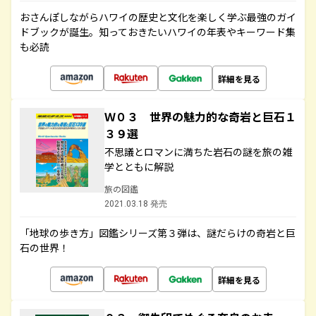
おさんぽしながらハワイの歴史と文化を楽しく学ぶ最強のガイ
ドブックが誕生。知っておきたいハワイの年表やキーワード集
も必読
詳細を見る
Ｗ０３ 世界の魅力的な奇岩と巨石１
３９選
不思議とロマンに満ちた岩石の謎を旅の雑
学とともに解説
旅の図鑑
2021.03.18 発売
「地球の歩き方」図鑑シリーズ第３弾は、謎だらけの奇岩と巨
石の世界！
詳細を見る