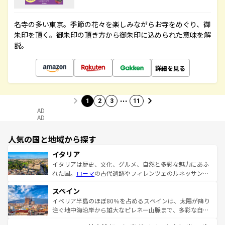
名寺の多い東京。季節の花々を楽しみながらお寺をめぐり、御
朱印を頂く。御朱印の頂き方から御朱印に込められた意味を解
説。
詳細を見る
…
1
2
3
11
AD
AD
人気の国と地域から探す
イタリア
イタリアは歴史、文化、グルメ、自然と多彩な魅力にあふ
れた国。
ローマ
の古代遺跡やフィレンツェのルネッサンス
美術、ヴェネツィアの運河など、歴史あるスポットはもち
スペイン
ろん、トスカーナの美しい田園風景やアマルフィ海岸の絶
景など、自然景観も見逃せない。観光の合間には、本場の
イベリア半島のほぼ80％を占めるスペインは、太陽が降り
ピザやパスタなど、絶品のイタリア料理を堪能することも
注ぐ地中海沿岸から雄大なピレネー山脈まで、多彩な自然
できる。朝目覚めてから夜眠るまで、すべての瞬間を楽し
と文化が詰まったヨーロッパ屈指の旅行先だ。多様な地域