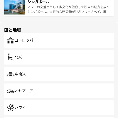
参照してほしい。
シンガポール
激する。気候は一年中温暖で、どの季節にも異なる楽しみ
み、どこを訪れても感動するはず。観光スポットが密集し
が待っている。親しみやすいタイの人々、仏教を中心とし
ており、効率よく見どころを回れるのも魅力。息をのむよ
アジアの交差点として多文化が融合した独自の魅力を放つ
た文化、そして多様な観光資源が、訪れる旅人を魅了し続
うな絶景から文化的な体験まで、香港を存分に楽しみ尽く
シンガポール。未来的な建築物が並ぶマリーナベイ、歴史
ける。 なお、新着のタイ情報は
コンテンツ一覧
を参照して
そう。 なお、新着の香港情報は
コンテンツ一覧
を参照して
と伝統を感じられるエスニックタウン、多数の緑豊かな公
ほしい。
ほしい。
園や自然保護区など、自然が調和した近代的な景観と文化
の多様性あふれるカラフルな町は、どこを歩いても新しい
国と地域
発見がある。さらに、治安のよさや充実した公共交通機関
も、旅行者にとっては魅力的なポイント。グルメも豊富
で、ホーカーズは地元の風情を楽しめる外せないスポット
ヨーロッパ
だ。訪れる人を飽きさせないシンガポールで、多様な魅力
を体感しよう。 なお、新着のシンガポール情報は
コンテン
ツ一覧
を参照してほしい。
北米
中南米
オセアニア
ハワイ