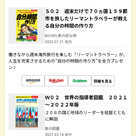
Ｓ０２ 週末だけで７０ヵ国１５９都
市を旅したリーマントラベラーが教え
る自分の時間の作り方
BOOKS 旅の読み物
2022.07.21 発売
働きながら週末海外旅行を楽しむ「リーマントラベラー」が、
人生を充実させるための“自分の時間の作り方”を全力プレゼ
ン！
詳細を見る
Ｗ０２ 世界の指導者図鑑 ２０２１
～２０２２年版
２０８の国と地域のリーダーを経歴ととも
に解説
旅の図鑑
2021.03.18 発売