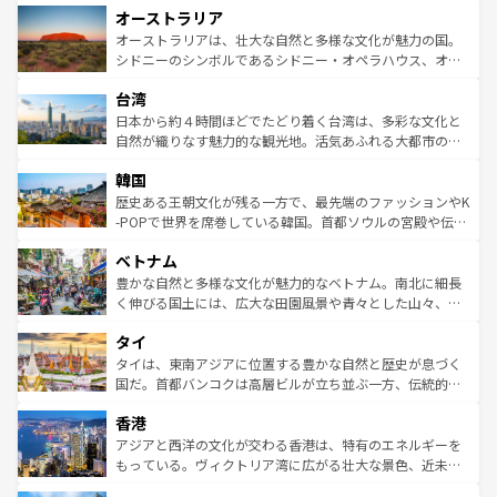
オーストラリア
部のニューオーリンズでは、音楽と美食が融合した独特の
ワイ島は見逃せない。また、定番の観光地といえばオアフ
文化が魅力。旅行者はアメリカの各地域で異なる魅力を楽
島だが、静かな自然を求めるならマウイ島やカウアイ島が
オーストラリアは、壮大な自然と多様な文化が魅力の国。
しみながら、その多様性と豊かな歴史を感じることができ
おすすめ。エメラルドグリーンに輝く海をはじめ、豊かな
シドニーのシンボルであるシドニー・オペラハウス、オー
るだろう。車でのロードトリップや列車の旅も、アメリカ
文化や歴史が息づいている。「アロハスピリット」と呼ば
ストラリア東海岸北部に広がる大サンゴ礁地帯グレートバ
ならではの贅沢な旅のスタイルだ。 なお、新着のアメリカ
台湾
れるおもてなしの心で訪れる人々を迎えてくれるハワイの
リアリーフや大陸中央部にそびえるウルル（エアーズロッ
情報は
コンテンツ一覧
を参照してほしい。
人々、おいしいローカルフードやハワイアンミュージッ
ク）、タスマニアの美しい原生林やケアンズの熱帯雨林な
日本から約４時間ほどでたどり着く台湾は、多彩な文化と
ク、伝統的なフラダンスなど、すべてがハワイの魅力を彩
ど、見どころがたくさん。また、カフェやワイン、オージ
自然が織りなす魅力的な観光地。活気あふれる大都市の台
っている。訪れるたびに新しい発見と感動が待っているハ
ービーフなどの食文化も豊かで、美味しいものであふれて
北やノスタルジックな町並みが人気な九份（ジォウフェ
ワイを、存分に味わってほしい。 なお、新着のハワイ情報
韓国
いる。アクティビティも充実しており、サーフィンやダイ
ン）、静ひつな山岳地帯である台湾東部など、都市の喧騒
は
コンテンツ一覧
を参照してほしい。
ビング、ハイキングなど、アウトドア好きにはたまらな
と山間の静けさが共存しており、訪れる人に新しい発見と
歴史ある王朝文化が残る一方で、最先端のファッションやK
い。オーストラリアの多彩な魅力を存分に味わいつくそ
驚きをもたらしてくれる。また、奥深い台湾の食文化も魅
-POPで世界を席巻している韓国。首都ソウルの宮殿や伝統
う。 なお、新着のオーストラリア情報は
コンテンツ一覧
を
力で、夜市などの屋台グルメから高級料理、ヘルシーで美
家屋が並ぶエリアでは韓国の歴史と文化に浸ることがで
参照してほしい。
ベトナム
容にもいいと評判のスイーツなど、バラエティ豊かな料理
き、地方に足を延ばせば四季折々の自然美を楽しむことが
が味わえる。 なお、新着の台湾情報は
コンテンツ一覧
を参
できる。そして、キムチや焼肉、絶品のストリートフード
豊かな自然と多様な文化が魅力的なベトナム。南北に細長
照してほしい。
まで、さまざまな韓国料理が待っている。夜には、韓国な
く伸びる国土には、広大な田園風景や青々とした山々、世
らではのナイトライフも堪能できる。あたたかいホスピタ
界遺産に登録された壮大な自然景観が点在し、都市部では
タイ
リティに包まれながら、韓国の多彩な魅力を心ゆくまで味
急速な発展と共に伝統が息づく。ハノイの古い町並みやホ
わってみてほしい。 なお、新着の韓国情報は
コンテンツ一
ーチミン市のフランス統治時代の建物も、独特の雰囲気を
タイは、東南アジアに位置する豊かな自然と歴史が息づく
覧
を参照してほしい。
醸し出している。また、バラエティの豊かさとおいしさで
国だ。首都バンコクは高層ビルが立ち並ぶ一方、伝統的な
世界中の食通を魅了してやまないベトナム料理も魅力のひ
寺院や市場がいたるところに点在し、古きよき文化と現代
香港
とつ。フォーやバインミー、ベトナムコーヒーなどは、ぜ
の活気が交差している。北部ではチェンマイなどの山岳地
ひ現地で味わいたい。どの地域を訪れてもあたたかい人々
帯で自然と触れ合い、南部ではプーケットやクラビの美し
アジアと西洋の文化が交わる香港は、特有のエネルギーを
が旅行者を迎えてくれるので、きっと忘れられない旅にな
いビーチでリゾート気分を楽しむことができる。タイ料理
もっている。ヴィクトリア湾に広がる壮大な景色、近未来
るはずだ。 なお、新着のベトナム情報は
コンテンツ一覧
を
は世界的に有名で、屋台から高級レストランまで味覚を刺
的なアートスポット、そして歴史と現代が融合した町並