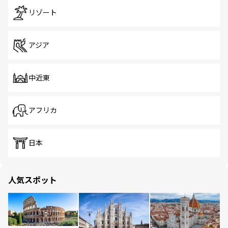
リゾート
アジア
中近東
アフリカ
日本
人気スポット