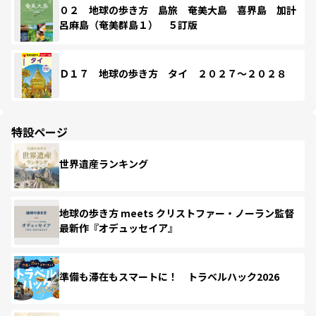
０２ 地球の歩き方 島旅 奄美大島 喜界島 加計
呂麻島（奄美群島１） ５訂版
Ｄ１７ 地球の歩き方 タイ ２０２７～２０２８
特設ページ
世界遺産ランキング
地球の歩き方 meets クリストファー・ノーラン監督
最新作『オデュッセイア』
準備も滞在もスマートに！ トラベルハック2026